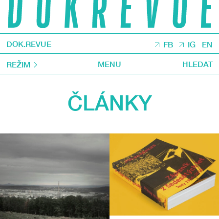
DOK.REVUE
FB
IG
EN
MENU
HLEDAT
REŽIM
ČLÁNKY