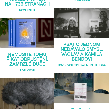
NOVÁ KNIHA
NA 1736 STRANÁCH
NOVÁ KNIHA
PSÁT O JEDNOM
NEDÁVALO SMYSL.
VÁCLAV A KAMILA
NEMUSÍTE TOMU
BENDOVI
ŘÍKAT ODPUŠTĚNÍ.
ZAMRZLÉ DUŠE
ROZHOVOR
,
SPECIÁL MFDF JI.HLAVA
ROZHOVOR