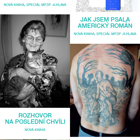
NOVÁ KNIHA
,
SPECIÁL MFDF JI.HLAVA
JAK JSEM PSALA
AMERICKÝ ROMÁN
NOVÁ KNIHA
,
SPECIÁL MFDF JI.HLAVA
ROZHOVOR
NA POSLEDNÍ CHVÍLI
NOVÁ KNIHA