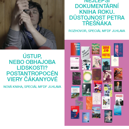
NEJLEPŠÍ
DOKUMENTÁRNÍ
KNIHA ROKU.
DŮSTOJNOST PETRA
TŘEŠŇÁKA
ROZHOVOR
,
SPECIÁL MFDF JI.HLAVA
ÚSTUP,
NEBO OBHAJOBA
LIDSKOSTI?
POSTANTROPOCÉN
VIERY ČÁKANYOVÉ
NOVÁ KNIHA
,
SPECIÁL MFDF JI.HLAVA