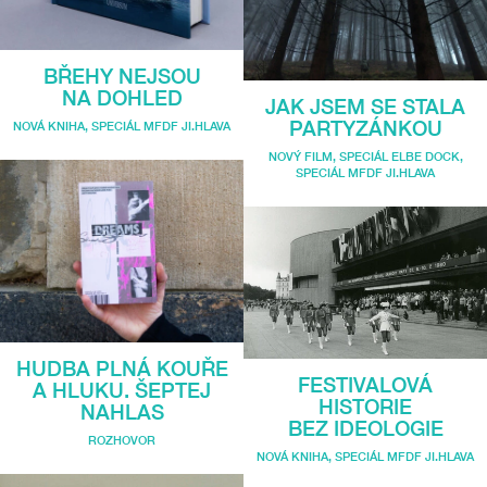
BŘEHY NEJSOU
NA DOHLED
JAK JSEM SE STALA
PARTYZÁNKOU
NOVÁ KNIHA
,
SPECIÁL MFDF JI.HLAVA
NOVÝ FILM
,
SPECIÁL ELBE DOCK
,
SPECIÁL MFDF JI.HLAVA
HUDBA PLNÁ KOUŘE
FESTIVALOVÁ
A HLUKU. ŠEPTEJ
HISTORIE
NAHLAS
BEZ IDEOLOGIE
ROZHOVOR
NOVÁ KNIHA
,
SPECIÁL MFDF JI.HLAVA