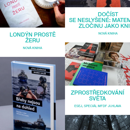
DOČÍST
SE NESLYŠENÉ: MATE
ZLOČINU JAKO KN
NOVÁ KNIHA
LONDÝN PROSTĚ
ŽERU
NOVÁ KNIHA
ZPROSTŘEDKOVÁNÍ
SVĚTA
ESEJ
,
SPECIÁL MFDF JI.HLAVA