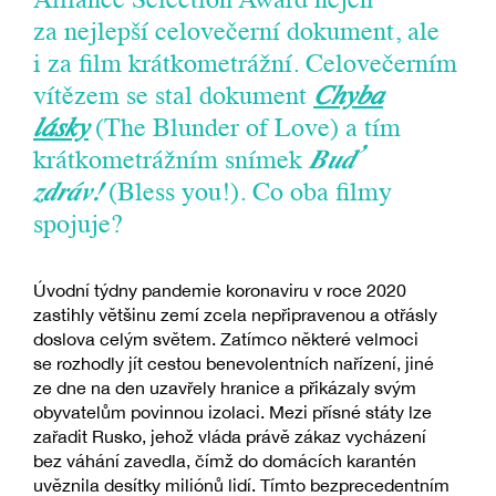
Alliance Selection Award nejen
za nejlepší celovečerní dokument, ale
i za film krátkometrážní. Celovečerním
vítězem se stal dokument
Chyba
lásky
(The Blunder of Love) a tím
krátkometrážním snímek
Buď
zdráv!
(Bless you!). Co oba filmy
spojuje?
Úvodní týdny pandemie koronaviru v roce 2020
zastihly většinu zemí zcela nepřipravenou a otřásly
doslova celým světem. Zatímco některé velmoci
se rozhodly jít cestou benevolentních nařízení, jiné
ze dne na den uzavřely hranice a přikázaly svým
obyvatelům povinnou izolaci. Mezi přísné státy lze
zařadit Rusko, jehož vláda právě zákaz vycházení
bez váhání zavedla, čímž do domácích karantén
uvěznila desítky miliónů lidí. Tímto bezprecedentním