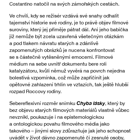
natočil na svých zámořských cestách.
Costantino
Ve chvíli, kdy se režisér vzdává své snahy odhalit
tajemství historie své rodiny, je to právě objev filmové
suroviny, který jej přiměje pátrat dál. Ani jeho babička
již nemůže být zcela uzavřená všetečným otázkám
a pod tlakem návratu starých a zdánlivě
zapomenutých obrázků je nucena konfrontovat
se s částečně vytěsněnými emocemi. Filmové
médium na sebe uvnitř dokumentu bere roli
katalyzátoru, kvůli němuž vyvěrá na povrch nejedna
bolestivá vzpomínka, což může zapříčinit jak
opětovné zahlazení trhlin ve vztazích, tak ještě hlubší
rozpad Roccovy rodiny.
Chyba lásky
Sebereflexivní rozměr snímku
, který by
bez objevu starých filmových materiálů vlastně vůbec
nevznikl, poukazuje i na epistemologickou
a ontologickou povahu filmového média jako
takového – jinými slovy zdůrazňuje jak jeho schopnost
uvádět v život dávno zapomenuté či zesnulé osoby,