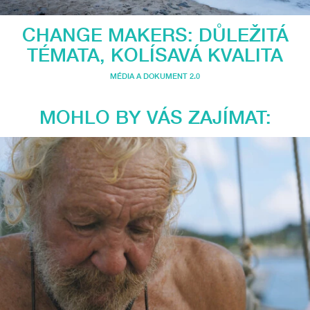
CHANGE MAKERS: DŮLEŽITÁ
TÉMATA, KOLÍSAVÁ KVALITA
MÉDIA A DOKUMENT 2.0
MOHLO BY VÁS ZAJÍMAT: