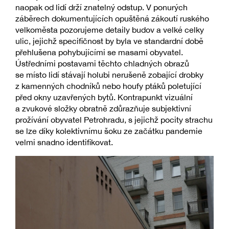
naopak od lidí drží znatelný odstup. V ponurých
záběrech dokumentujících opuštěná zákoutí ruského
velkoměsta pozorujeme detaily budov a velké celky
ulic, jejichž specifičnost by byla ve standardní době
přehlušena pohybujícími se masami obyvatel.
Ústředními postavami těchto chladných obrazů
se místo lidí stávají holubi nerušeně zobající drobky
z kamenných chodníků nebo houfy ptáků poletující
před okny uzavřených bytů. Kontrapunkt vizuální
a zvukové složky obratně zdůrazňuje subjektivní
prožívání obyvatel Petrohradu, s jejichž pocity strachu
se lze díky kolektivnímu šoku ze začátku pandemie
velmi snadno identifikovat.