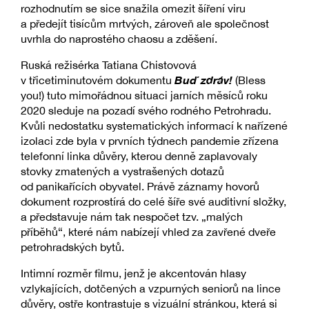
rozhodnutím se sice snažila omezit šíření viru
a předejít tisícům mrtvých, zároveň ale společnost
uvrhla do naprostého chaosu a zděšení.
Ruská režisérka Tatiana Chistovová
Buď zdráv!
v třicetiminutovém dokumentu
(Bless
you!) tuto mimořádnou situaci jarních měsíců roku
2020 sleduje na pozadí svého rodného Petrohradu.
Kvůli nedostatku systematických informací k nařízené
izolaci zde byla v prvních týdnech pandemie zřízena
telefonní linka důvěry, kterou denně zaplavovaly
stovky zmatených a vystrašených dotazů
od panikařících obyvatel. Právě záznamy hovorů
dokument rozprostírá do celé šíře své auditivní složky,
a představuje nám tak nespočet tzv. „malých
příběhů“, které nám nabízejí vhled za zavřené dveře
petrohradských bytů.
Intimní rozměr filmu, jenž je akcentován hlasy
vzlykajících, dotčených a vzpurných seniorů na lince
důvěry, ostře kontrastuje s vizuální stránkou, která si