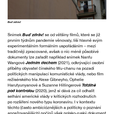
Buď zdráv!
Buď zdráv!
Snímek
se od většiny filmů, které se již
prvním týdnům pandemie věnovaly, liší hlavně svým
experimentálním formálním uspořádáním – mezi
tradičněji zpracované, avšak o nic méně působivé
dokumenty lze zařadit například snímek Nanfu
Jedním dechem
Wangové
(2021), odkrývající osobní
příběhy obyvatel čínského Wu-chanu na pozadí
politických manipulací komunistické vlády, nebo film
režisérského tria Alexe Gibneyho, Ophelie
Totálně
Harutyunyanové a Suzanne Hillingerové
pod kontrolou
(2020), jenž si dává za cíl odhalit
selhání americké vlády v kritických rozhodnutích
po rozšíření nového typu koronaviru. I v kontextu
těchto (často ambicióznějších a politicky o poznání
angažovanějších) počinů však polsko-ruský dokument