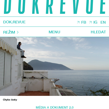
DOK.REVUE
FB
IG
EN
MENU
HLEDAT
REŽIM
Chyba lásky
MÉDIA A DOKUMENT 2.0