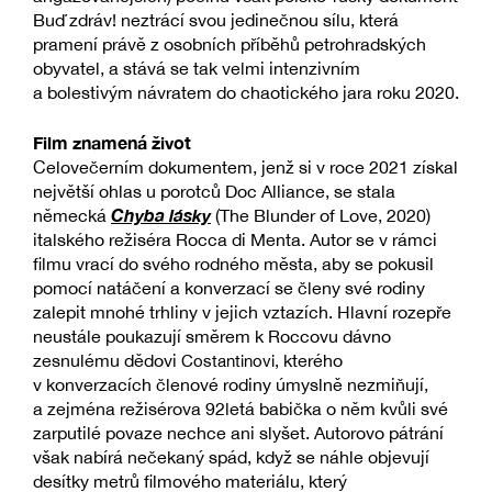
Buď zdráv! neztrácí svou jedinečnou sílu, která
pramení právě z osobních příběhů petrohradských
obyvatel, a stává se tak velmi intenzivním
a bolestivým návratem do chaotického jara roku 2020.
Film znamená život
Celovečerním dokumentem, jenž si v roce 2021 získal
největší ohlas u porotců Doc Alliance, se stala
Chyba lásky
německá
(The Blunder of Love, 2020)
italského režiséra Rocca di Menta. Autor se v rámci
filmu vrací do svého rodného města, aby se pokusil
pomocí natáčení a konverzací se členy své rodiny
zalepit mnohé trhliny v jejich vztazích. Hlavní rozepře
neustále poukazují směrem k Roccovu dávno
zesnulému dědovi
kterého
Costantinovi,
v konverzacích členové rodiny úmyslně nezmiňují,
a zejména režisérova 92letá babička o něm kvůli své
zarputilé povaze nechce ani slyšet. Autorovo pátrání
však nabírá nečekaný spád, když se náhle objevují
desítky metrů filmového materiálu, který