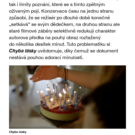
tak i limity poznání, které se s tímto zpětným
oživeným pojí. Konzervace času na jednu stranu
způsobí, že se režisér po dlouhé době konečně
„setkává“ se svým dědečkem, na druhou stranu ale
staré filmové záběry selektivně redukují charakter
autorova předka na pouhý obraz roztažený
do několika desítek minut. Tuto problematiku si
Chyba lásky
uvědomuje, díky čemuž se dokument
nestává pouhou adorací minulosti.
Chyba lásky