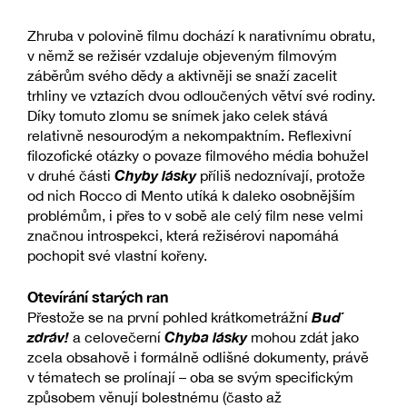
Zhruba v polovině filmu dochází k narativnímu obratu,
v němž se režisér vzdaluje objeveným filmovým
záběrům svého dědy a aktivněji se snaží zacelit
trhliny ve vztazích dvou odloučených větví své rodiny.
Díky tomuto zlomu se snímek jako celek stává
relativně nesourodým a nekompaktním. Reflexivní
filozofické otázky o povaze filmového média bohužel
Chyby lásky
v druhé části
příliš nedoznívají, protože
od nich Rocco di Mento utíká k daleko osobnějším
problémům, i přes to v sobě ale celý film nese velmi
značnou introspekci, která režisérovi napomáhá
pochopit své vlastní kořeny.
Otevírání starých ran
Buď
Přestože se na první pohled krátkometrážní
zdráv!
Chyba lásky
a celovečerní
mohou zdát jako
zcela obsahově i formálně odlišné dokumenty, právě
v tématech se prolínají – oba se svým specifickým
způsobem věnují bolestnému (často až