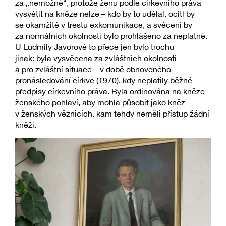
za „nemožné“, protože ženu podle církevního práva
vysvětit na kněze nelze – kdo by to udělal, ocitl by
se okamžitě v trestu exkomunikace, a svěcení by
za normálních okolností bylo prohlášeno za neplatné.
U Ludmily Javorové to přece jen bylo trochu
jinak: byla vysvěcena za zvláštních okolností
a pro zvláštní situace – v době obnoveného
pronásledování církve (1970), kdy neplatily běžné
předpisy církevního práva. Byla ordinována na kněze
ženského pohlaví, aby mohla působit jako kněz
v ženských věznicích, kam tehdy neměli přístup žádní
kněží.