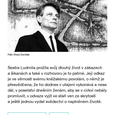
Felix Maria Davídek
Sestra Ludmila prožila svůj dlouhý život v zákazech
a šikanách a také v rozhovoru je to patrné. Její odkaz
je ve věrnosti svému kněžskému povolání, o němž je
přesvědčena, že ho dodnes v utajení vykonává a nese
dál, v poselství dnešním ženám, aby se v církvi nebály
promluvit, v odvaze vyjít ve stáří ven ze skrytosti
a ještě jednou vydat svědectví o naplněném životě.