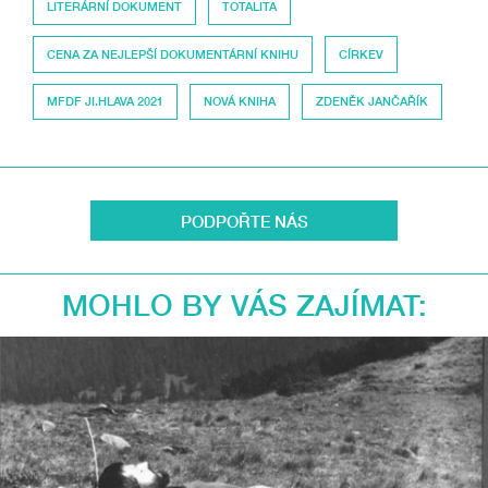
LITERÁRNÍ DOKUMENT
TOTALITA
CENA ZA NEJLEPŠÍ DOKUMENTÁRNÍ KNIHU
CÍRKEV
MFDF JI.HLAVA 2021
NOVÁ KNIHA
ZDENĚK JANČAŘÍK
PODPOŘTE NÁS
MOHLO BY VÁS ZAJÍMAT: