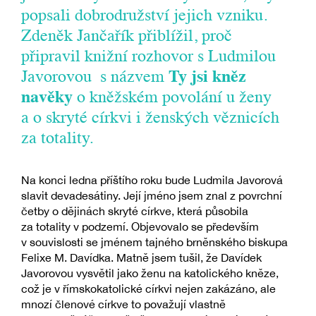
popsali dobrodružství jejich vzniku.
Zdeněk Jančařík přiblížil, proč
připravil knižní rozhovor s Ludmilou
Javorovou s názvem
Ty jsi kněz
navěky
o kněžském povolání u ženy
a o skryté církvi i ženských věznicích
za totality.
Na konci ledna příštího roku bude Ludmila Javorová
slavit devadesátiny. Její jméno jsem znal z povrchní
četby o dějinách skryté církve, která působila
za totality v podzemí. Objevovalo se především
v souvislosti se jménem tajného brněnského biskupa
Felixe M. Davídka. Matně jsem tušil, že Davídek
Javorovou vysvětil jako ženu na katolického kněze,
což je v římskokatolické církvi nejen zakázáno, ale
mnozí členové církve to považují vlastně