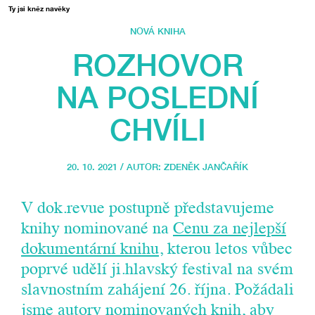
Ty jsi kněz navěky
NOVÁ KNIHA
ROZHOVOR
NA POSLEDNÍ
CHVÍLI
20. 10. 2021 / AUTOR:
ZDENĚK JANČAŘÍK
V dok.revue postupně představujeme
knihy nominované na
Cenu za nejlepší
dokumentární knihu
, kterou letos vůbec
poprvé udělí ji.hlavský festival na svém
slavnostním zahájení 26. října. Požádali
jsme autory nominovaných knih, aby