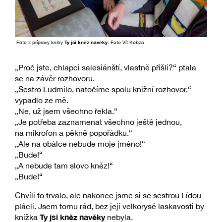
Foto z přípravy knihy
Ty jsi kněz navěky
. Foto Vít Kobza
„Proč jste, chlapci salesiánští, vlastně přišli?“ ptala
se na závěr rozhovoru.
„Sestro Ludmilo, natočíme spolu knižní rozhovor,“
vypadlo ze mě.
„Ne, už jsem všechno řekla.“
„Je potřeba zaznamenat všechno ještě jednou,
na mikrofon a pěkně popořádku.“
„Ale na obálce nebude moje jméno!“
„Bude!“
„A nebude tam slovo kněz!“
„Bude!“
Chvíli to trvalo, ale nakonec jsme si se sestrou Lídou
plácli. Jsem tomu rád, bez její velkorysé laskavosti by
Ty jsi kněz navěky
knížka
nebyla.