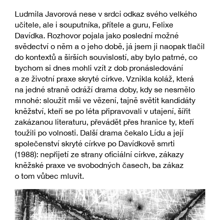
Ludmila Javorová nese v srdci odkaz svého velkého
učitele, ale i souputníka, přítele a guru, Felixe
Davídka. Rozhovor pojala jako poslední možné
svědectví o něm a o jeho době, já jsem ji naopak tlačil
do kontextů a širších souvislostí, aby bylo patrné, co
bychom si dnes mohli vzít z dob pronásledování
a ze životní praxe skryté církve. Vznikla koláž, která
na jedné straně odráží drama doby, kdy se nesmělo
mnohé: sloužit mši ve vězení, tajně světit kandidáty
kněžství, kteří se po léta připravovali v utajení, šířit
zakázanou literaturu, převádět přes hranice ty, kteří
toužili po volnosti. Další drama čekalo Lídu a její
společenství skryté církve po Davídkově smrti
(1988): nepřijetí ze strany oficiální církve, zákazy
kněžské praxe ve svobodných časech, ba zákaz
o tom vůbec mluvit.