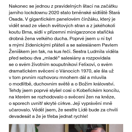
Nakonec se jednou z pravidelných štací na začátku
jarního lockdownu 2020 stalo brněnské sídliště Stará
Osada. V gigantickém panelovém činžáku, který je
vidět snad ze všech světových stran a z jakéhokoli
koutu Brna, sídlí v přízemní minigarzonce stařičká
drobná žena velkého ducha. Poprvé jsem u ní byl
s mými židenickými přáteli a se salesiánem Pavlem
Ženíškem jen tak, na kus řeči. Sestra Ludmila viděla
před sebou dva „mladé“ salesiány a rozpovídala
se o svém životním souputníkovi Felixovi, o svém
dramatickém svěcení o Vánocích 1970, ale šla už
v tom prvním rozhovoru mnohem dál a mluvila
o modlitbě, duchovním světě a o Božím království.
Tehdy jsem poprvé slyšel cosi o Kobeřickém koncilu,
na kterém se rozhodovalo o svěcení žen na kněze,
o sporech uvnitř skryté církve. Její vyprávění mně
učarovalo. Věděl jsem, že sestře Lídě bude za chvíli
devadesát a že je třeba jednat rychle!