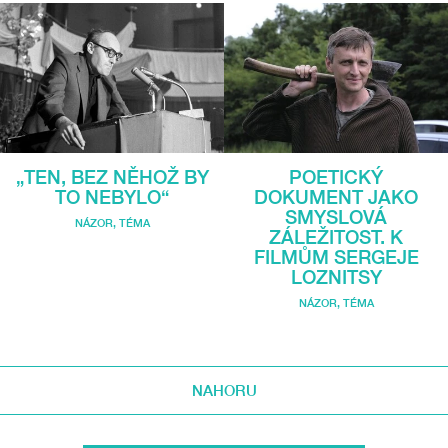
„TEN, BEZ NĚHOŽ BY
POETICKÝ
TO NEBYLO“
DOKUMENT JAKO
SMYSLOVÁ
NÁZOR
,
TÉMA
ZÁLEŽITOST. K
FILMŮM SERGEJE
LOZNITSY
NÁZOR
,
TÉMA
NAHORU