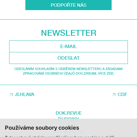
PODPOŘTE NÁS
NEWSLETTER
ODESLAT
ODESLÁNÍM SOUHLASÍM S ODBĚREM NEWSLETTERU A ZÁSADAMI
ZPRACOVÁNÍ OSOBNÍCH ÚDAJŮ DOC.DREAM. VÍCE ZDE.
JI.HLAVA
CDF
DOK.REVUE
RUBRIKY
AUTOŘI
Používáme soubory cookies
O DOK.REVUE