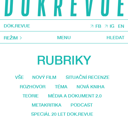
DOK.REVUE
FB
IG
EN
MENU
HLEDAT
REŽIM
RUBRIKY
VŠE
NOVÝ FILM
SITUAČNÍ RECENZE
ROZHOVOR
TÉMA
NOVÁ KNIHA
TEORIE
MÉDIA A DOKUMENT 2.0
METAKRITIKA
PODCAST
SPECIÁL 20 LET DOK.REVUE