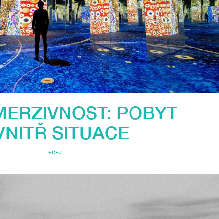
MERZIVNOST: POBYT
VNITŘ SITUACE
ESEJ