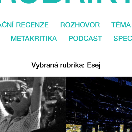
AČNÍ RECENZE
ROZHOVOR
TÉMA
METAKRITIKA
PODCAST
SPEC
Vybraná rubrika: Esej