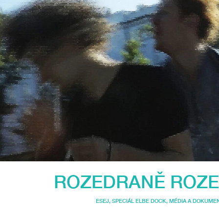
ROZEDRANĚ ROZE
ESEJ
,
SPECIÁL ELBE DOCK
,
MÉDIA A DOKUMEN