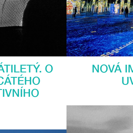
TILETÝ. O
NOVÁ I
CÁTÉHO
U
IVNÍHO