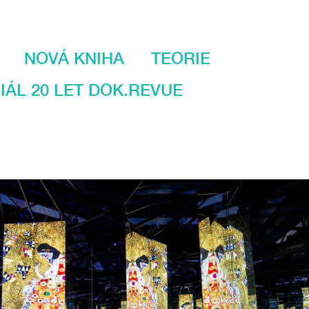
NOVÁ KNIHA
TEORIE
IÁL 20 LET DOK.REVUE