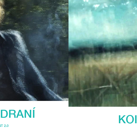
DRANÍ
KO
T 2.0