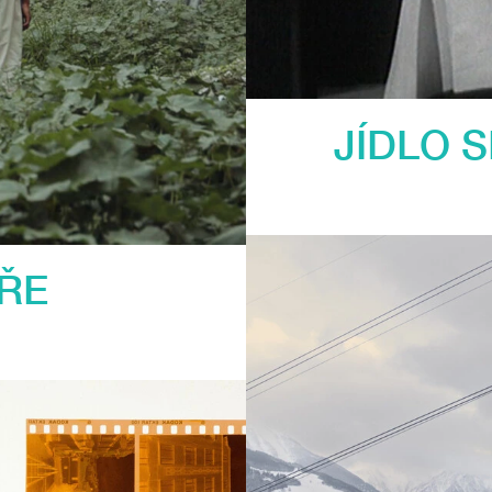
JÍDLO 
ŘE