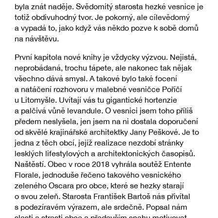
byla znát naděje. Svědomitý starosta hezké vesnice je
totiž obdivuhodný tvor. Je pokorný, ale cílevědomý
a vypadá to, jako když vás někdo pozve k sobě domů
na návštěvu.
První kapitola nové knihy je vždycky výzvou. Nejistá,
neprobádaná, trochu tápete, ale nakonec tak nějak
všechno dává smysl. A takové bylo také focení
a natáčení rozhovoru v malebné vesničce Poříčí
u Litomyšle. Uvítají vás tu gigantické hortenzie
a palčivá vůně levandule. O vesnici jsem toho příliš
předem neslyšela, jen jsem na ni dostala doporučení
od skvělé krajinářské architektky Jany Peškové. Je to
jedna z těch obcí, jejíž realizace nezdobí stránky
lesklých lifestylových a architektonických časopisů.
Naštěstí. Obec v roce 2018 vyhrála soutěž Entente
Florale, jednoduše řečeno takového vesnického
zeleného Oscara pro obce, které se hezky starají
o svou zeleň. Starosta František Bartoš nás přivítal
s podezíravém výrazem, ale srdečně. Popsal nám
slasti a strasti obce a především snahu motivovat