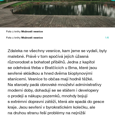
Foto z knihy
Možnosti vesnice
Foto z knihy
Možnosti vesnice
1/6
Zdaleka ne všechny vesnice, kam jsme se vydali, byly
malebné. Právě v tom spočívá jejich úžasná
různorodost a bohatost příběhů. Jedna z kapitol
se odehrává třeba v Bratčicích u Brna, které jsou
sevřené skládkou a hned dvěma bioplynovými
stanicemi. Vesnice to občas mají hodně těžké.
Na starosty padá obrovské množství administrativy
moderní doby, dohadují se se státem i developery
o prodeji a nákupu pozemků, mnohdy bojují
s extrémní dopravní zátěží, která ale spadá do gesce
kraje. Jsou sevřeni v byrokratickém kolečku, ale
na druhou stranu řeší problémy na nejnižší