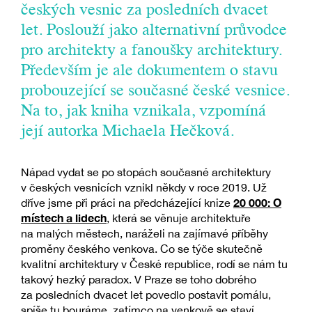
českých vesnic za posledních dvacet
let. Poslouží jako alternativní průvodce
pro architekty a fanoušky architektury.
Především je ale dokumentem o stavu
probouzející se současné české vesnice.
Na to, jak kniha vznikala, vzpomíná
její autorka Michaela Hečková.
Nápad vydat se po stopách současné architektury
v českých vesnicích vznikl někdy v roce 2019. Už
20 000: O
dříve jsme při práci na předcházející knize
místech a lidech
, která se věnuje architektuře
na malých městech, naráželi na zajímavé příběhy
proměny českého venkova. Co se týče skutečně
kvalitní architektury v České republice, rodí se nám tu
takový hezký paradox. V Praze se toho dobrého
za posledních dvacet let povedlo postavit pomálu,
spíše tu bouráme, zatímco na venkově se staví