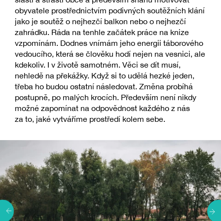
obyvatele prostřednictvím podivných soutěžních klání
jako je soutěž o nejhezčí balkon nebo o nejhezčí
zahrádku. Ráda na tenhle začátek práce na knize
vzpomínám. Dodnes vnímám jeho energii táborového
vedoucího, která se člověku hodí nejen na vesnici, ale
kdekoliv. I v životě samotném. Věci se dít musí,
nehledě na překážky. Když si to udělá hezké jeden,
třeba ho budou ostatní následovat. Změna probíhá
postupně, po malých krocích. Především není nikdy
možné zapomínat na odpovědnost každého z nás
za to, jaké vytváříme prostředí kolem sebe.