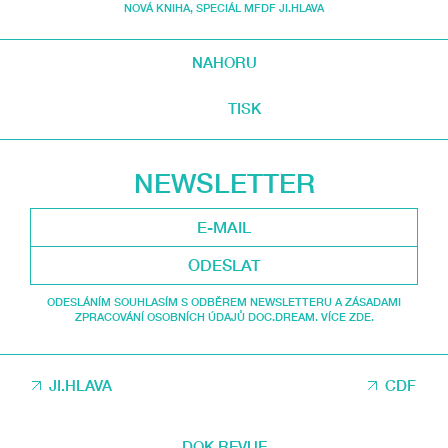
NOVÁ KNIHA
,
SPECIÁL MFDF JI.HLAVA
NAHORU
TISK
NEWSLETTER
ODESLAT
ODESLÁNÍM SOUHLASÍM S ODBĚREM NEWSLETTERU A ZÁSADAMI
ZPRACOVÁNÍ OSOBNÍCH ÚDAJŮ DOC.DREAM. VÍCE ZDE.
JI.HLAVA
CDF
DOK.REVUE