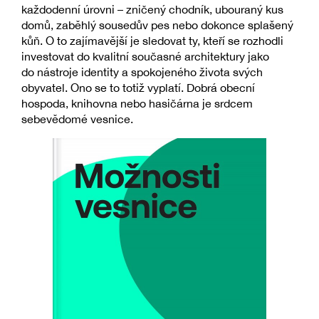
každodenní úrovni – zničený chodník, ubouraný kus
domů, zaběhlý sousedův pes nebo dokonce splašený
kůň. O to zajímavější je sledovat ty, kteří se rozhodli
investovat do kvalitní současné architektury jako
do nástroje identity a spokojeného života svých
obyvatel. Ono se to totiž vyplatí. Dobrá obecní
hospoda, knihovna nebo hasičárna je srdcem
sebevědomé vesnice.