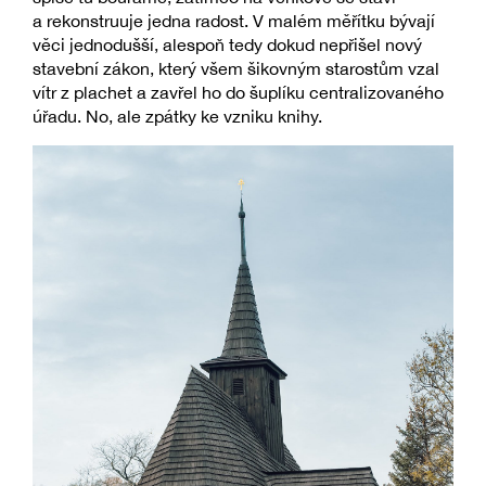
a rekonstruuje jedna radost. V malém měřítku bývají
věci jednodušší, alespoň tedy dokud nepřišel nový
stavební zákon, který všem šikovným starostům vzal
vítr z plachet a zavřel ho do šuplíku centralizovaného
úřadu. No, ale zpátky ke vzniku knihy.