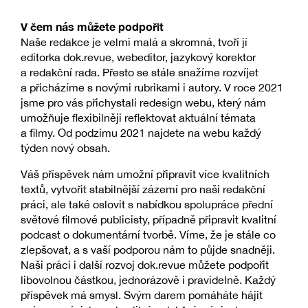
V čem nás můžete podpořit
Naše redakce je velmi malá a skromná, tvoří jí
editorka dok.revue, webeditor, jazykový korektor
a redakční rada. Přesto se stále snažíme rozvíjet
a přicházíme s novými rubrikami i autory. V roce 2021
jsme pro vás přichystali redesign webu, který nám
umožňuje flexibilněji reflektovat aktuální témata
a filmy. Od podzimu 2021 najdete na webu každý
týden nový obsah.
Váš příspěvek nám umožní připravit více kvalitních
textů, vytvořit stabilnější zázemí pro naši redakční
práci, ale také oslovit s nabídkou spolupráce přední
světové filmové publicisty, případně připravit kvalitní
podcast o dokumentární tvorbě. Víme, že je stále co
zlepšovat, a s vaší podporou nám to půjde snadněji.
Naši práci i další rozvoj dok.revue můžete podpořit
libovolnou částkou, jednorázově i pravidelně. Každý
příspěvek má smysl. Svým darem pomáháte hájit