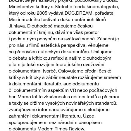
Dok.revue je neziskový projekt, podporovaný z dotací
Ministerstva kultury a Státního fondu kinematografie,
který od roku 2005 vydává DOC.DREAM, pořadatel
Mezinárodního festivalu dokumentárních filmů
Ji.hlava. Dlouhodobě mapujeme českou
dokumentární krajinu, dáváme však prostor
i podstatným pohybům na světové scéně. Zásadní je
pro nás u filmů estetická perspektiva, věnujeme
se především autorským dokumentům. Usilujeme
o debatu a kritickou reflexi a naším dlouhodobým
cílem je také rozvíjení teoretického uvažování
o dokumentární tvorbě. Oslovujeme přední české
kritiky a kritičky a záběr neustále rozšiřujeme směrem
k dokumentární literatuře, audiodokumentu
či dokumentárním aspektům VR nebo počítačových
her. Máme letité zkušenosti s editací textů a při práci
s texty se držíme vysokých novinářských standardů,
zveřejňované informace ověřujeme a sledujeme
zahraniční dokumentární literaturu. Úzce
spolupracujeme s mezinárodním časopisem
o dokumentu Modern Times Review.