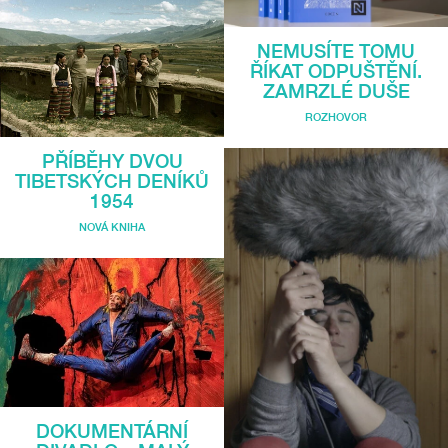
NEMUSÍTE TOMU
ŘÍKAT ODPUŠTĚNÍ.
ZAMRZLÉ DUŠE
ROZHOVOR
PŘÍBĚHY DVOU
TIBETSKÝCH DENÍKŮ
1954
NOVÁ KNIHA
DOKUMENTÁRNÍ