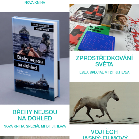
NOVÁ KNIHA
ZPROSTŘEDKOVÁNÍ
SVĚTA
ESEJ
,
SPECIÁL MFDF JI.HLAVA
BŘEHY NEJSOU
NA DOHLED
NOVÁ KNIHA
,
SPECIÁL MFDF JI.HLAVA
VOJTĚCH
JASNÝ: FILMOVÝ