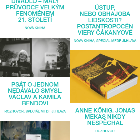
DIVADLO – MALÝ
PRŮVODCE VELKÝM
ÚSTUP,
FENOMÉNEM
NEBO OBHAJOBA
21. STOLETÍ
LIDSKOSTI?
POSTANTROPOCÉN
NOVÁ KNIHA
VIERY ČÁKANYOVÉ
NOVÁ KNIHA
,
SPECIÁL MFDF JI.HLAVA
PSÁT O JEDNOM
NEDÁVALO SMYSL.
VÁCLAV A KAMILA
BENDOVI
ANNE KÖNIG. JONAS
ROZHOVOR
,
SPECIÁL MFDF JI.HLAVA
MEKAS NIKDY
NESPĚCHAL
ROZHOVOR