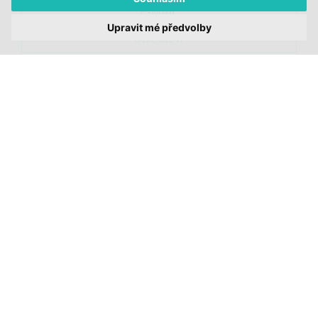
Upravit mé předvolby
ODESLAT
ODESLÁNÍM SOUHLASÍM S ODBĚREM NEWSLETTERU A ZÁSADAMI
ZPRACOVÁNÍ OSOBNÍCH ÚDAJŮ DOC.DREAM. VÍCE ZDE.
JI.HLAVA
CDF
DOK.REVUE
RUBRIKY
AUTOŘI
O DOK.REVUE
PODPOŘTE NÁS
KONTAKTY
© 2012 – 2026 DOC.DREAM
ZA PODPORY STÁTNÍHO FONDU KINEMATOGRAFIE, KRAJE VYSOČINA A
MINISTERSTVA KULTURY ČR.