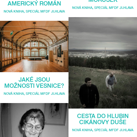
AMERICKÝ ROMÁN
NOVÁ KNIHA
,
SPECIÁL MFDF JI.HLAVA
NOVÁ KNIHA
,
SPECIÁL MFDF JI.HLAVA
JAKÉ JSOU
MOŽNOSTI VESNICE?
NOVÁ KNIHA
,
SPECIÁL MFDF JI.HLAVA
CESTA DO HLUBIN
CIKÁNOVY DUŠE
NOVÁ KNIHA
,
SPECIÁL MFDF JI.HLAVA