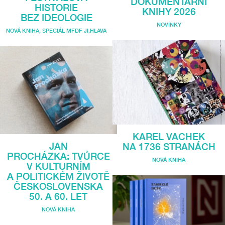
DOKUMENTÁRNÍ
HISTORIE
KNIHY 2026
BEZ IDEOLOGIE
NOVINKY
NOVÁ KNIHA
,
SPECIÁL MFDF JI.HLAVA
KAREL VACHEK
JAN
NA 1736 STRANÁCH
PROCHÁZKA: TVŮRCE
NOVÁ KNIHA
V KULTURNÍM
A POLITICKÉM ŽIVOTĚ
ČESKOSLOVENSKA
50. A 60. LET
NOVÁ KNIHA