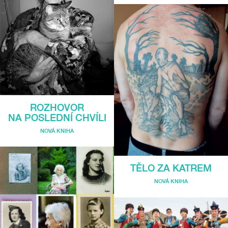
ROZHOVOR
NA POSLEDNÍ CHVÍLI
NOVÁ KNIHA
TĚLO ZA KATREM
NOVÁ KNIHA