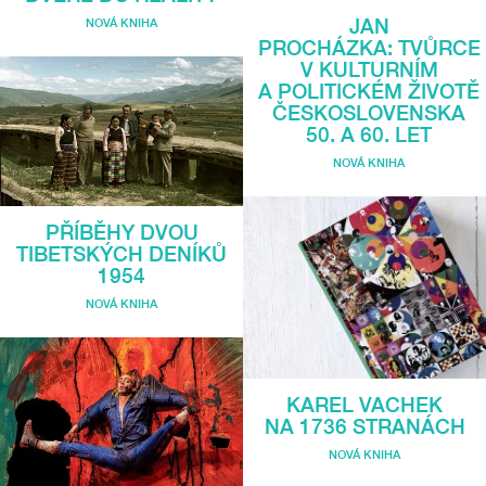
JAN
NOVÁ KNIHA
PROCHÁZKA: TVŮRCE
V KULTURNÍM
A POLITICKÉM ŽIVOTĚ
ČESKOSLOVENSKA
50. A 60. LET
NOVÁ KNIHA
PŘÍBĚHY DVOU
TIBETSKÝCH DENÍKŮ
1954
NOVÁ KNIHA
KAREL VACHEK
NA 1736 STRANÁCH
NOVÁ KNIHA