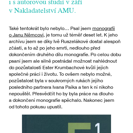
i s autorovou studií v září
v Nakladatelství AMU.
Také tentokrát bylo nebylo… Psal jsem
monografii
o Janu Němcovi
, je tomu už téměř deset let. K jeho
archivu jsem se díky Ivě Ruszelákové dostal alespoň
zčásti, a to až po jeho smrti, nedlouho před
dokončením druhého dílu monografie. Po celou dobu
psaní jsem ale silně postrádal možnost nahlédnout
do pozůstalosti Ester Krumbachové kvůli jejich
společné práci i životu. To ovšem nebylo možné,
pozůstalost byla v soukromých rukách jejího
posledního partnera Ivana Paika a ten k ní nikoho
nepouštěl. Přesvědčit ho by byla práce na dlouho
a dokončení monografie spěchalo. Nakonec jsem
od tohoto pokusu upustil.