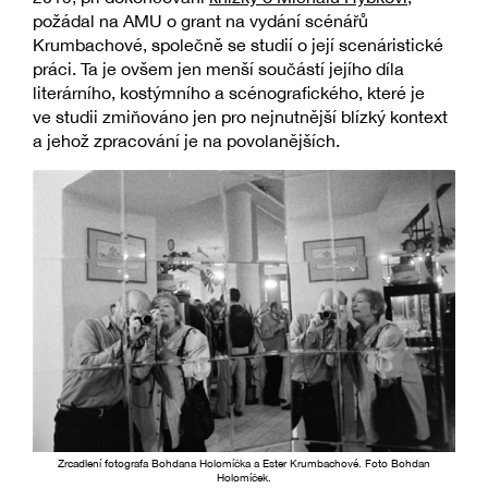
požádal na AMU o grant na vydání scénářů
Krumbachové, společně se studií o její scenáristické
práci. Ta je ovšem jen menší součástí jejího díla
literárního, kostýmního a scénografického, které je
ve studii zmiňováno jen pro nejnutnější blízký kontext
a jehož zpracování je na povolanějších.
Zrcadlení fotografa Bohdana Holomíčka a Ester Krumbachové. Foto Bohdan
Holomíček.