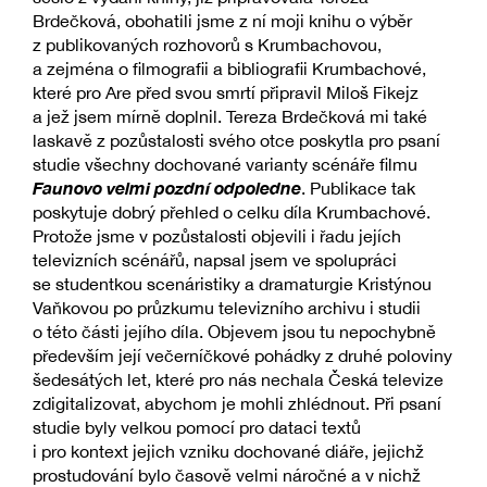
Brdečková, obohatili jsme z ní moji knihu o výběr
z publikovaných rozhovorů s Krumbachovou,
a zejména o filmografii a bibliografii Krumbachové,
které pro Are před svou smrtí připravil Miloš Fikejz
a jež jsem mírně doplnil. Tereza Brdečková mi také
laskavě z pozůstalosti svého otce poskytla pro psaní
studie všechny dochované varianty scénáře filmu
Faunovo velmi pozdní odpoledne
. Publikace tak
poskytuje dobrý přehled o celku díla Krumbachové.
Protože jsme v pozůstalosti objevili i řadu jejích
televizních scénářů, napsal jsem ve spolupráci
se studentkou scenáristiky a dramaturgie Kristýnou
Vaňkovou po průzkumu televizního archivu i studii
o této části jejího díla. Objevem jsou tu nepochybně
především její večerníčkové pohádky z druhé poloviny
šedesátých let, které pro nás nechala Česká televize
zdigitalizovat, abychom je mohli zhlédnout. Při psaní
studie byly velkou pomocí pro dataci textů
i pro kontext jejich vzniku dochované diáře, jejichž
prostudování bylo časově velmi náročné a v nichž