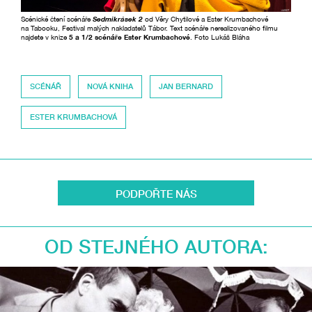
Scénické čtení scénáře
Sedmikrásek 2
od Věry Chytilové a Ester Krumbachové
na Tabooku, Festival malých nakladatelů Tábor. Text scénáře nerealizovaného filmu
najdete v knize
5 a 1/2 scénáře Ester Krumbachové
. Foto Lukáš Bláha
SCÉNÁŘ
NOVÁ KNIHA
JAN BERNARD
ESTER KRUMBACHOVÁ
PODPOŘTE NÁS
OD STEJNÉHO AUTORA: