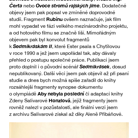
Čerta
Ovoce stromů rajských jíme
nebo
. Dodatečné
objevy jsem pak popsal ve zmíněné doprovodné
Rubínu
studii. Fragment
ovšem naznačuje, jak film
mohl vypadat ve fázi velkého mezinárodního projektu,
a od hotového filmu se značně liší. Mimořádným
objevem pak byl konvolut fragmentů
Sedmikráskám II
k
, které Ester psala s Chytilovou
v roce 1990 a jež jsem uspořádal tak, aby dávaly
přehled o postupu společné práce. Publikaci jsem
Sedmikrásek
proto doplnil i o původní scénář
, dosud
nepublikovaný. Další věci jsem pak objevil až při psaní
studie a dnes bych možná spíše zařadil do knihy
rozsáhlejší fragmenty synopse dokumentu
Aby nebyla poslední
o olympiádě
či adaptaci knihy
Honzlová
Zdeny Salivarové
, jejíž fragmenty jsem
rovněž nalezl v pozůstalosti, ale finální verzi jsem
z archivu Salivarové získal až díky Aleně Přibáňové.