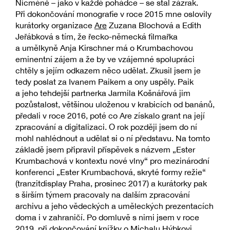
Nicméně – jako v každé pohádce – se stal zázrak.
Při dokončování monografie v roce 2015 mne oslovily
kurátorky organizace
Are
Zuzana Blochová a Edith
Jeřábková s tím, že řecko-německá filmařka
a umělkyně Anja Kirschner má o Krumbachovou
eminentní zájem a že by ve vzájemné spolupráci
chtěly s jejím odkazem něco udělat. Zkusil jsem je
tedy poslat za Ivanem Paikem a ony uspěly. Paik
a jeho tehdejší partnerka Jarmila Košnářová jim
pozůstalost, většinou uloženou v krabicích od banánů,
předali v roce 2016, poté co Are získalo grant na její
zpracování a digitalizaci. O rok později jsem do ní
mohl nahlédnout a udělat si o ní představu. Na tomto
základě jsem připravil příspěvek s názvem „Ester
Krumbachová v kontextu nové vlny“ pro mezinárodní
konferenci „Ester Krumbachová, skryté formy režie“
(tranzitdisplay Praha, prosinec 2017) a kurátorky pak
s širším týmem pracovaly na dalším zpracování
archivu a jeho vědeckých a uměleckých prezentacích
doma i v zahraničí. Po domluvě s nimi jsem v roce
2019, při dokončování
knížky o Michalu Hýbkovi
,