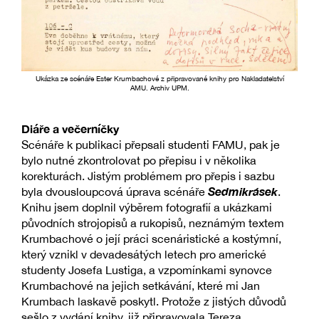
Ukázka ze scénáře Ester Krumbachové z připravované knihy pro Nakladatelství
AMU. Archiv UPM.
Diáře a večerníčky
Scénáře k publikaci přepsali studenti FAMU, pak je
bylo nutné zkontrolovat po přepisu i v několika
korekturách. Jistým problémem pro přepis i sazbu
Sedmikrásek
byla dvousloupcová úprava scénáře
.
Knihu jsem doplnil výběrem fotografií a ukázkami
původních strojopisů a rukopisů, neznámým textem
Krumbachové o její práci scenáristické a kostýmní,
který vznikl v devadesátých letech pro americké
studenty Josefa Lustiga, a vzpomínkami synovce
Krumbachové na jejich setkávání, které mi Jan
Krumbach laskavě poskytl. Protože z jistých důvodů
sešlo z vydání knihy, již připravovala Tereza