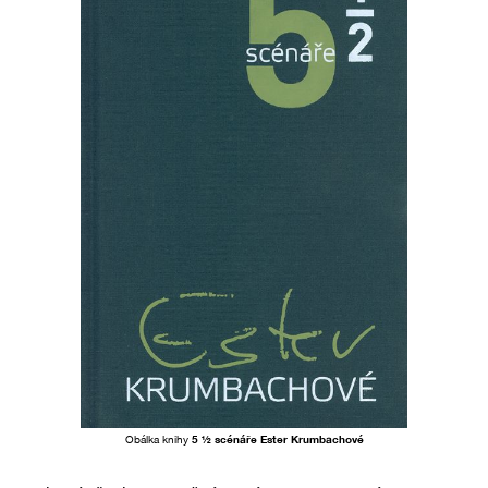
Obálka knihy
5 ½ scénáře Ester Krumbachové