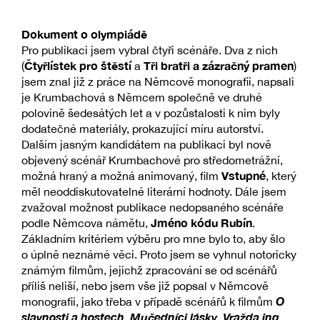
Dokument o olympiádě
Pro publikaci jsem vybral čtyři scénáře. Dva z nich
Čtyřlístek pro štěstí
Tři bratři a zázračný pramen
(
a
)
jsem znal již z práce na Němcově monografii, napsali
je Krumbachová s Němcem společně ve druhé
polovině šedesátých let a v pozůstalosti k nim byly
dodatečné materiály, prokazující míru autorství.
Dalším jasným kandidátem na publikaci byl nově
objevený scénář Krumbachové pro středometrážní,
Vstupné
možná hraný a možná animovaný, film
, který
měl neoddiskutovatelné literární hodnoty. Dále jsem
zvažoval možnost publikace nedopsaného scénáře
Jméno kódu Rubín
podle Němcova námětu,
.
Základním kritériem výběru pro mne bylo to, aby šlo
o úplně neznámé věci. Proto jsem se vyhnul notoricky
známým filmům, jejichž zpracování se od scénářů
příliš neliší, nebo jsem vše již popsal v Němcově
O
monografii, jako třeba v případě scénářů k filmům
slavnosti a hostech
Mučedníci lásky
Vražda ing.
,
,