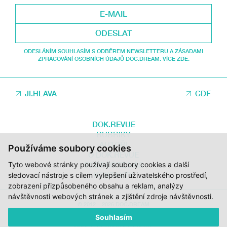
ODESLAT
ODESLÁNÍM SOUHLASÍM S ODBĚREM NEWSLETTERU A ZÁSADAMI
ZPRACOVÁNÍ OSOBNÍCH ÚDAJŮ DOC.DREAM. VÍCE ZDE.
JI.HLAVA
CDF
DOK.REVUE
RUBRIKY
AUTOŘI
Používáme soubory cookies
O DOK.REVUE
Tyto webové stránky používají soubory cookies a další
PODPOŘTE NÁS
KONTAKTY
sledovací nástroje s cílem vylepšení uživatelského prostředí,
zobrazení přizpůsobeného obsahu a reklam, analýzy
návštěvnosti webových stránek a zjištění zdroje návštěvnosti.
© 2012 – 2026 DOC.DREAM
Souhlasím
ZA PODPORY STÁTNÍHO FONDU KINEMATOGRAFIE, KRAJE VYSOČINA A