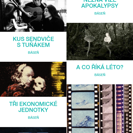
APOKALYPSY
BÁSEŇ
KUS SENDVIČE
S TUŇÁKEM
BÁSEŇ
A CO ŘÍKÁ LÉTO?
BÁSEŇ
TŘI EKONOMICKÉ
JEDNOTKY
BÁSEŇ