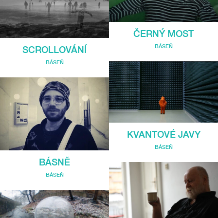
ČERNÝ MOST
BÁSEŇ
SCROLLOVÁNÍ
BÁSEŇ
KVANTOVÉ JAVY
BÁSEŇ
BÁSNĚ
BÁSEŇ