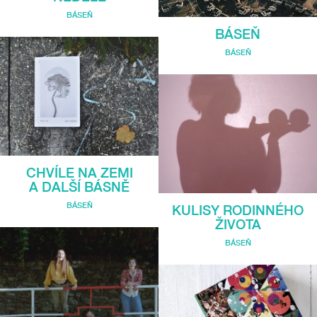
BÁSEŇ
BÁSEŇ
BÁSEŇ
CHVÍLE NA ZEMI
A DALŠÍ BÁSNĚ
BÁSEŇ
KULISY RODINNÉHO
ŽIVOTA
BÁSEŇ