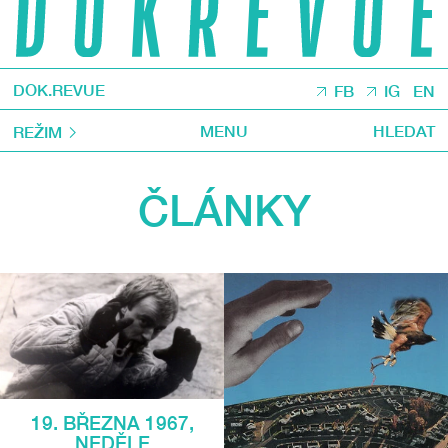
DOK.REVUE
FB
IG
EN
MENU
HLEDAT
REŽIM
ČLÁNKY
19. BŘEZNA 1967,
NEDĚLE