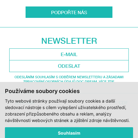
PODPOŘTE NÁS
NEWSLETTER
ODESLAT
ODESLÁNÍM SOUHLASÍM S ODBĚREM NEWSLETTERU A ZÁSADAMI
ZPRACOVÁNÍ OSOBNÍCH ÚDAJŮ DOC.DREAM. VÍCE ZDE.
Používáme soubory cookies
Tyto webové stránky používají soubory cookies a další
JI.HLAVA
CDF
sledovací nástroje s cílem vylepšení uživatelského prostředí,
zobrazení přizpůsobeného obsahu a reklam, analýzy
návštěvnosti webových stránek a zjištění zdroje návštěvnosti.
DOK.REVUE
RUBRIKY
Souhlasím
AUTOŘI