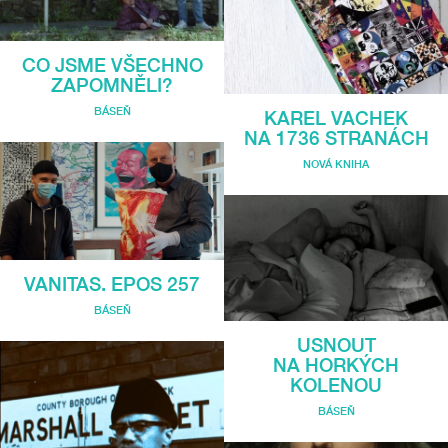
CO JSME VŠECHNO
ZAPOMNĚLI?
BÁSEŇ
KAREL VACHEK
NA 1736 STRANÁCH
NOVÁ KNIHA
VANITAS. EPOS 257
BÁSEŇ
USNOUT
NA HORKÝCH
KOLENOU
BÁSEŇ