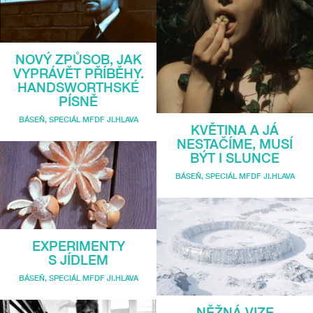
NOVÝ ZPŮSOB, JAK
VYPRÁVĚT PŘÍBĚHY.
HANDSWORTHSKÉ
PÍSNĚ
BÁSEŇ
,
SPECIÁL MFDF JI.HLAVA
KVĚTINA A JÁ
NESTAČÍME, MUSÍ
BÝT I SLUNCE
BÁSEŇ
,
SPECIÁL MFDF JI.HLAVA
EXPERIMENTY
S JÍDLEM
BÁSEŇ
,
SPECIÁL MFDF JI.HLAVA
NĚŽNÁ VIZE