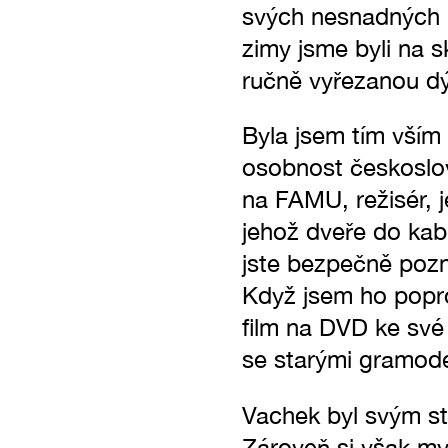
svých nesnadných l
zimy jsme byli na s
ručně vyřezanou dý
Byla jsem tím vším
osobnost českoslov
na FAMU, režisér, j
jehož dveře do kab
jste bezpečně pozna
Když jsem ho popro
film na DVD ke své 
se starými gramode
Vachek byl svým s
Zároveň si však my