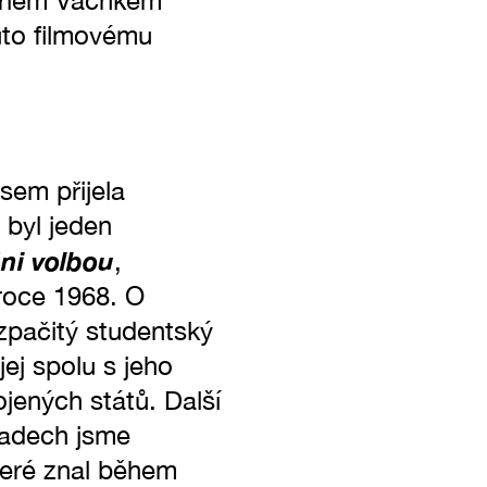
Karlem Vachkem
uto filmovému
sem přijela
 byl jeden
ni volbou
,
roce 1968. O
ozpačitý studentský
jej spolu s jeho
jených států. Další
padech jsme
teré znal během