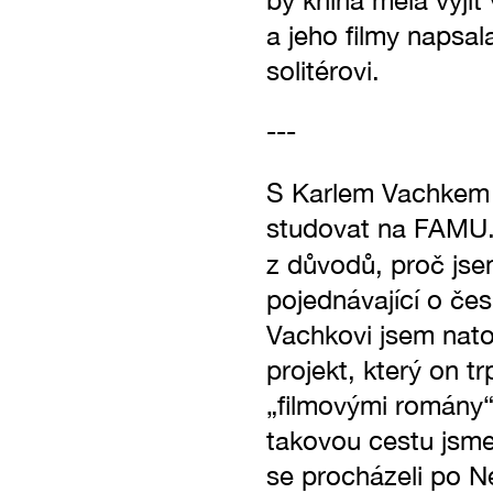
by kniha měla vyjí
a jeho filmy napsa
solitérovi.
---
S Karlem Vachkem j
studovat na FAMU. 
z důvodů, proč jse
pojednávající o če
Vachkovi jsem natoč
projekt, který on tr
„filmovými romány“
takovou cestu jsme
se procházeli po N