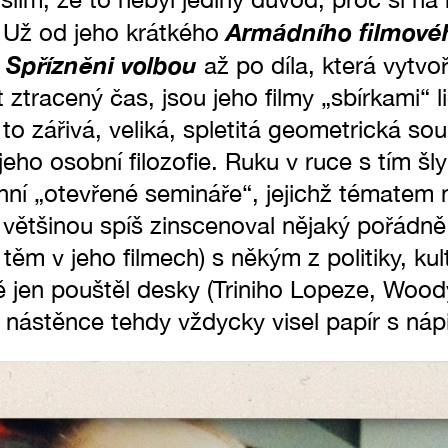
Armádního filmové
 Už od jeho krátkého
Spřízněni volbou
s
až po díla, která vytvoř
 ztracený čas, jsou jeho filmy „sbírkami“ l
 to zářivá, veliká, spletitá geometrická so
jeho osobní filozofie. Ruku v ruce s tím šl
ní „otevřené semináře“, jejichž tématem n
 většinou spíš zinscenoval nějaký pořádně
ěm v jeho filmech) s někým z politiky, kul
ě jen pouštěl desky (Triniho Lopeze, Woo
dní nástěnce tehdy vždycky visel papír s 