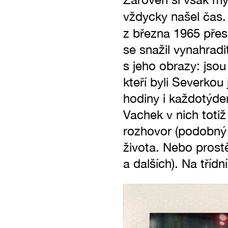
vždycky našel čas.
z března 1965 pře
se snažil vynahradit
s jeho obrazy: jsou
kteří byli Severkou 
hodiny i každotýden
Vachek v nich totiž
rozhovor (podobný t
života. Nebo prost
a dalších). Na tří