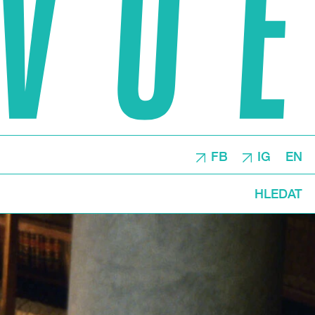
FB
IG
EN
HLEDAT