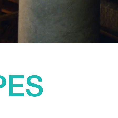
PES
..