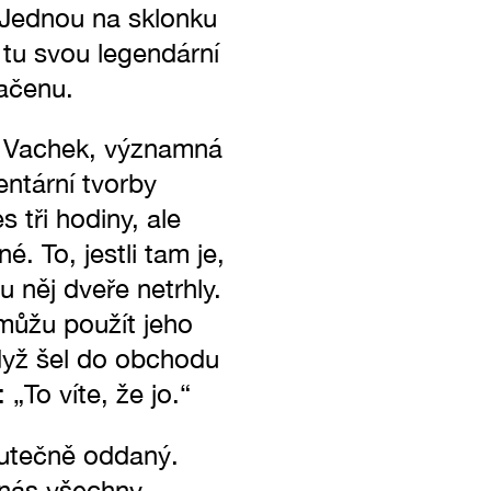
. Jednou na sklonku
 tu svou legendární
ačenu.
el Vachek, významná
ntární tvorby
 tři hodiny, ale
 To, jestli tam je,
 něj dveře netrhly.
 můžu použít jeho
když šel do obchodu
To víte, že jo.“
utečně oddaný.
 nás všechny