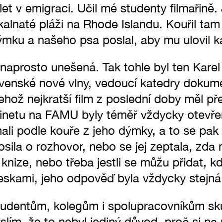
et v emigraci. Učil mé studenty filmařině
kalnaté pláži na Rhode Islandu. Kouřil tam
mku a našeho psa poslal, aby mu ulovil k
 naprosto unešená. Tak tohle byl ten Kar
enské nové vlny, vedoucí katedry dokume
ehož nejkratší film z poslední doby měl přes
inetu na FAMU byly téměř vždycky otevřené.
li podle kouře z jeho dýmky, a to se pak u
sila o rozhovor, nebo se jej zeptala, zda
knize, nebo třeba jestli se můžu přidat, 
skami, jeho odpověď byla vždycky stejná: „
tudentům, kolegům i spolupracovníkům sk
slím, že to nebyl jediný důvod, proč si na