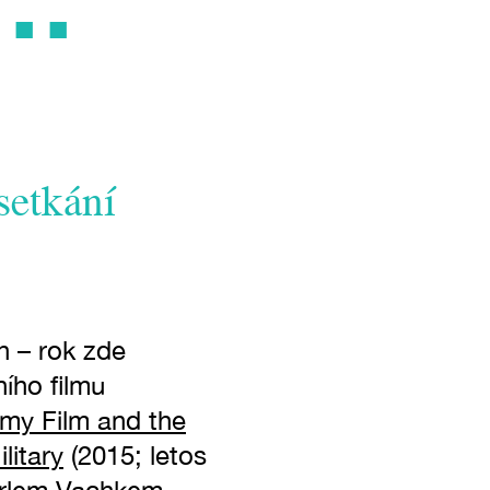
setkání
h – rok zde
ího filmu
my Film and the
litary
(2015; letos