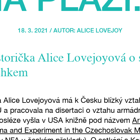
18. 3. 2021 / AUTOR:
ALICE LOVEJOY
torička Alice Lovejoyová o 
chkem
a Alice Lovejoyová má k Česku blízký vzta
a pracovala na disertaci o vztahu armádn
posléze vyšla v USA knižně pod názvem
Ar
a and Experiment in the Czechoslovak Mi