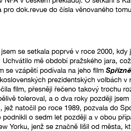
t v NFA v českém překladu). O setkání s 
la pro dok.revue do čísla věnovaného tom
sem se setkala poprvé v roce 2000, kdy j
Uchvátilo mě období pražského jara, což
Spřízně
m se vzápětí podívala na jeho film
skoslovenských prezidentských volbách v 
ila film, přesněji řečeno takový trochu r
pělivě toleroval, a o dva roky později jsem 
, jež natočil po roce 1989, pozvala do Spo
 podnikli o sedm let později a v obou pří
ew Yorku, jenž se značně lišil od města, k