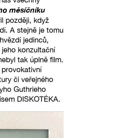
ho měsíčníku
il později, když
idí. A stejně je tomu
uhvězdí jedinců,
y jeho konzultační
ebyl tak úplně film.
 provokativní
tury či veřejného
dyho Guthrieho
nápisem DISKOTÉKA.