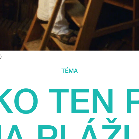
)
TÉMA
KO TEN 
A PLÁŽI.