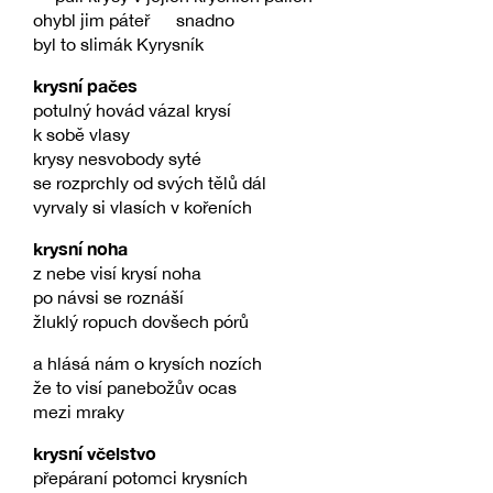
ohybl jim páteř snadno
byl to slimák Kyrysník
krysní pačes
potulný hovád vázal krysí
k sobě vlasy
krysy nesvobody syté
se rozprchly od svých tělů dál
vyrvaly si vlasích v kořeních
krysní noha
z nebe visí krysí noha
po návsi se roznáší
žluklý ropuch dovšech pórů
a hlásá nám o krysích nozích
že to visí panebožův ocas
mezi mraky
krysní včelstvo
přepáraní potomci krysních