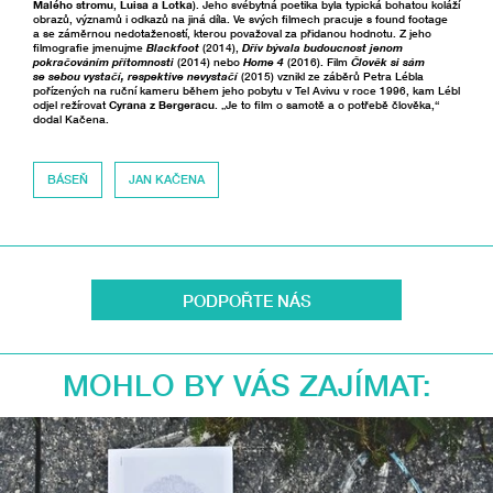
Malého stromu
,
Luisa a Lotka
). Jeho svébytná poetika byla typická bohatou koláží
obrazů, významů i odkazů na jiná díla. Ve svých filmech pracuje s found footage
a se záměrnou nedotažeností, kterou považoval za přidanou hodnotu. Z jeho
filmografie jmenujme
Blackfoot
(2014),
Dřív bývala budoucnost jenom
pokračováním přítomnosti
(2014) nebo
Home 4
(2016). Film
Člověk si sám
se sebou vystačí, respektive nevystačí
(2015) vznikl ze záběrů Petra Lébla
pořízených na ruční kameru během jeho pobytu v Tel Avivu v roce 1996, kam Lébl
odjel režírovat
Cyrana z Bergeracu
. „Je to film o samotě a o potřebě člověka,“
dodal Kačena.
BÁSEŇ
JAN KAČENA
PODPOŘTE NÁS
MOHLO BY VÁS ZAJÍMAT: