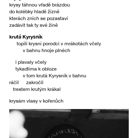
krysy táhnou vřadě brázdou
do kolébky hladě žízně
kterách znich se pozastaví
zadávit tak ty své žíně
krutá Kyrysník
topili krysní porodci v mrákotách včely
v bahnu hnoje plnéch
i plavaly včely
tykadlíma k obloze
v tom krutá Kyrysník v bahnu
ráčil zakročil
trestem krutým krákal
krysám vlasy v kořenůch