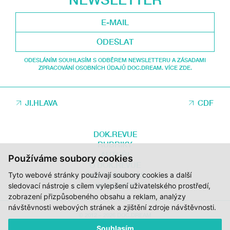
ODESLAT
ODESLÁNÍM SOUHLASÍM S ODBĚREM NEWSLETTERU A ZÁSADAMI
ZPRACOVÁNÍ OSOBNÍCH ÚDAJŮ DOC.DREAM. VÍCE ZDE.
JI.HLAVA
CDF
DOK.REVUE
RUBRIKY
AUTOŘI
Používáme soubory cookies
O DOK.REVUE
PODPOŘTE NÁS
Tyto webové stránky používají soubory cookies a další
KONTAKTY
sledovací nástroje s cílem vylepšení uživatelského prostředí,
zobrazení přizpůsobeného obsahu a reklam, analýzy
návštěvnosti webových stránek a zjištění zdroje návštěvnosti.
© 2012 – 2026 DOC.DREAM
Souhlasím