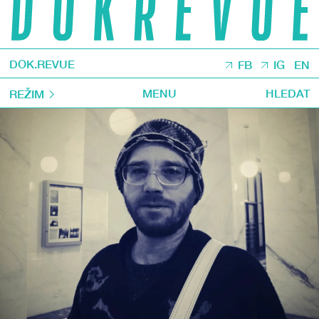
DOK.REVUE
FB
IG
EN
MENU
HLEDAT
REŽIM