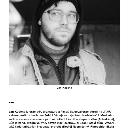
Jan Kačena
---
Jan Kačena
je dramatik, dramaturg a filmař. Studoval dramaturgii na JAMU
a dokumentární tvorbu na FAMU. Věnuje se zejména divadelní režii. Mezi jeho
kritikou ceněné inscenace patří například
Traktát o stepním vlku (Autodráha)
,
Bůh je žena
,
Stojím ve tmě, abych viděl světlo…
či
Jacek staví dům
. Vytvořil
také řadu unikátních inscenací pro děti (
Kostěj Nesmrtelný
,
Pinocchio
,
Škola