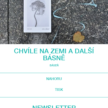
CHVÍLE NA ZEMI A DALŠÍ
BÁSNĚ
BÁSEŇ
NAHORU
TISK
NEWSLETTER