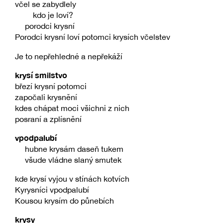
včel se zabydlely
kdo je loví?
porodci krysní
Porodci krysní loví potomci krysích včelstev
Je to nepřehledné a nepřekáží
krysí smilstvo
březí krysní potomci
započali krysnění
kdes chápat moci všichni z nich
posraní a zplísnění
vpodpalubí
hubne krysám daseň tukem
všude vládne slaný smutek
kde krysí vyjou v stínách kotvích
Kyrysníci vpodpalubí
Kousou krysím do půnebích
krysy