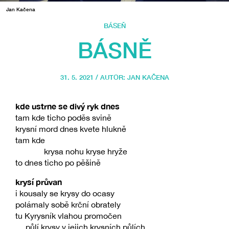
Jan Kačena
BÁSEŇ
BÁSNĚ
31. 5. 2021 / AUTOR:
JAN KAČENA
kde ustrne se divý ryk dnes
tam kde ticho poděs svině
krysní mord dnes kvete hlukně
tam kde
krysa nohu kryse hryže
to dnes ticho po pěšině
krysí průvan
i kousaly se krysy do ocasy
polámaly sobě krční obrately
tu Kyrysník vlahou promočen
půlí krysy v jejich krysních půlích