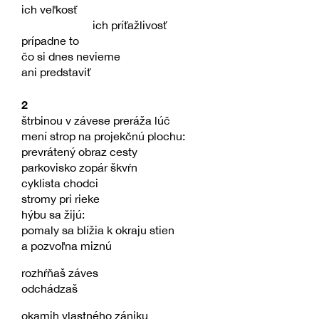
ich veľkosť
ich príťažlivosť
prípadne to
čo si dnes nevieme
ani predstaviť
2
štrbinou v závese preráža lúč
mení strop na projekčnú plochu:
prevrátený obraz cesty
parkovisko zopár škvŕn
cyklista chodci
stromy pri rieke
hýbu sa žijú:
pomaly sa blížia k okraju stien
a pozvoľna miznú
rozhŕňaš záves
odchádzaš
okamih vlastného zániku