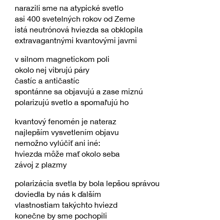
narazili sme na atypické svetlo
asi 400 svetelných rokov od Zeme
istá neutrónová hviezda sa obklopila
extravagantnými kvantovými javmi
v silnom magnetickom poli
okolo nej vibrujú páry
častíc a antičastíc
spontánne sa objavujú a zase miznú
polarizujú svetlo a spomaľujú ho
kvantový fenomén je nateraz
najlepším vysvetlením objavu
nemožno vylúčiť ani iné:
hviezda môže mať okolo seba
závoj z plazmy
polarizácia svetla by bola lepšou správou
doviedla by nás k ďalším
vlastnostiam takýchto hviezd
konečne by sme pochopili