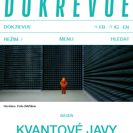
DOK.REVUE
FB
IG
EN
MENU
HLEDAT
REŽIM
Návštěva
. Foto DAFilms
BÁSEŇ
KVANTOVÉ JAVY