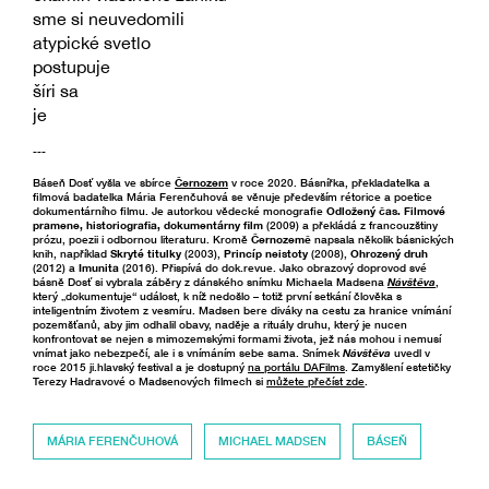
sme si neuvedomili
atypické svetlo
postupuje
šíri sa
je
---
Báseň Dosť vyšla ve sbírce
Černozem
v roce 2020. Básnířka, překladatelka a
filmová badatelka Mária Ferenčuhová se věnuje především rétorice a poetice
dokumentárního filmu. Je autorkou vědecké monografie
Odložený čas. Filmové
pramene, historiografia, dokumentárny film
(2009) a překládá z francouzštiny
prózu, poezii i odbornou literaturu. Kromě
Černozemě
napsala několik básnických
knih, například
Skryté titulky
(2003),
Princíp neistoty
(2008),
Ohrozený druh
(2012) a
Imunita
(2016). Přispívá do dok.revue. Jako obrazový doprovod své
básně Dosť si vybrala záběry z dánského snímku Michaela Madsena
Návštěva
,
který „dokumentuje“ událost, k níž nedošlo – totiž první setkání člověka s
inteligentním životem z vesmíru. Madsen bere diváky na cestu za hranice vnímání
pozemšťanů, aby jim odhalil obavy, naděje a rituály druhu, který je nucen
konfrontovat se nejen s mimozemskými formami života, jež nás mohou i nemusí
vnímat jako nebezpečí, ale i s vnímáním sebe sama. Snímek
Návštěva
uvedl v
roce 2015 ji.hlavský festival a je dostupný
na portálu DAFilms
. Zamyšlení estetičky
Terezy Hadravové o Madsenových filmech si
můžete přečíst zde
.
MÁRIA FERENČUHOVÁ
MICHAEL MADSEN
BÁSEŇ