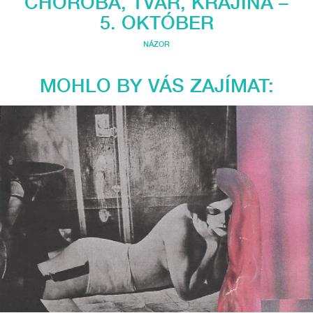
CHOROBA, TVÁR, KRAJINA –
5. OKTÓBER
NÁZOR
MOHLO BY VÁS ZAJÍMAT: