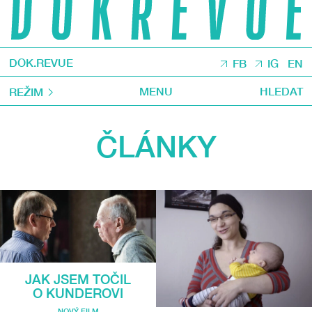
DOK.REVUE
FB
IG
EN
MENU
HLEDAT
REŽIM
ČLÁNKY
JAK JSEM TOČIL
O KUNDEROVI
NOVÝ FILM