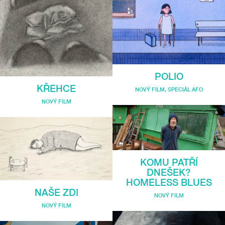
POLIO
KŘEHCE
NOVÝ FILM
,
SPECIÁL AFO
NOVÝ FILM
KOMU PATŘÍ
DNEŠEK?
HOMELESS BLUES
NAŠE ZDI
NOVÝ FILM
NOVÝ FILM