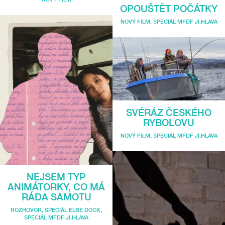
OPOUŠTĚT POČÁTKY
NOVÝ FILM
,
SPECIÁL MFDF JI.HLAVA
SVÉRÁZ ČESKÉHO
RYBOLOVU
NOVÝ FILM
,
SPECIÁL MFDF JI.HLAVA
NEJSEM TYP
ANIMÁTORKY, CO MÁ
RÁDA SAMOTU
ROZHOVOR
,
SPECIÁL ELBE DOCK
,
SPECIÁL MFDF JI.HLAVA