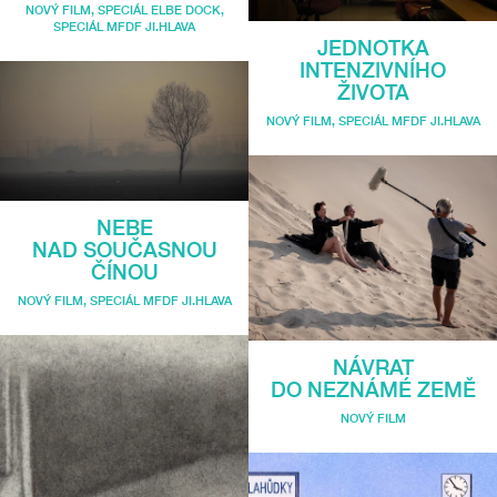
NOVÝ FILM
,
SPECIÁL ELBE DOCK
,
SPECIÁL MFDF JI.HLAVA
JEDNOTKA
INTENZIVNÍHO
ŽIVOTA
NOVÝ FILM
,
SPECIÁL MFDF JI.HLAVA
NEBE
NAD SOUČASNOU
ČÍNOU
NOVÝ FILM
,
SPECIÁL MFDF JI.HLAVA
NÁVRAT
DO NEZNÁMÉ ZEMĚ
NOVÝ FILM