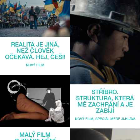
REALITA JE JINÁ,
NEŽ ČLOVĚK
OČEKÁVÁ. HEJ, ČEŠI!
NOVÝ FILM
STŘÍBRO.
STRUKTURA, KTERÁ
MĚ ZACHRÁNÍ A JE
ZABÍJÍ
NOVÝ FILM
,
SPECIÁL MFDF JI.HLAVA
MALÝ FILM