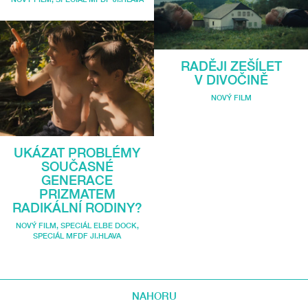
RADĚJI ZEŠÍLET
V DIVOČINĚ
NOVÝ FILM
UKÁZAT PROBLÉMY
SOUČASNÉ
GENERACE
PRIZMATEM
RADIKÁLNÍ RODINY?
NOVÝ FILM
,
SPECIÁL ELBE DOCK
,
SPECIÁL MFDF JI.HLAVA
NAHORU