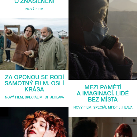
O ZNÁSILNĚNÍ
NOVÝ FILM
ZA OPONOU SE RODÍ
SAMOTNÝ FILM. OSLÍ
MEZI PAMĚTÍ
KRÁSA
A IMAGINACÍ. LIDÉ
NOVÝ FILM
,
SPECIÁL MFDF JI.HLAVA
BEZ MÍSTA
NOVÝ FILM
,
SPECIÁL MFDF JI.HLAVA