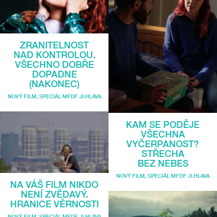
ZRANITELNOST
NAD KONTROLOU.
VŠECHNO DOBŘE
DOPADNE
(NAKONEC)
NOVÝ FILM
,
SPECIÁL MFDF JI.HLAVA
KAM SE PODĚJE
VŠECHNA
VYČERPANOST?
STŘECHA
BEZ NEBES
NOVÝ FILM
,
SPECIÁL MFDF JI.HLAVA
NA VÁŠ FILM NIKDO
NENÍ ZVĚDAVÝ.
HRANICE VĚRNOSTI
NOVÝ FILM
,
SPECIÁL MFDF JI.HLAVA