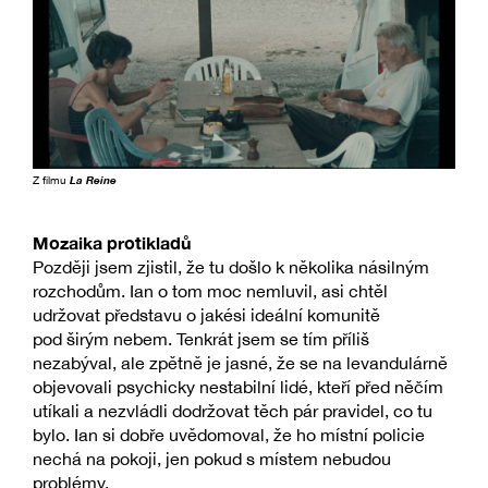
Z filmu
La Reine
Mozaika protikladů
Později jsem zjistil, že tu došlo k několika násilným
rozchodům. Ian o tom moc nemluvil, asi chtěl
udržovat představu o jakési ideální komunitě
pod širým nebem. Tenkrát jsem se tím příliš
nezabýval, ale zpětně je jasné, že se na levandulárně
objevovali psychicky nestabilní lidé, kteří před něčím
utíkali a nezvládli dodržovat těch pár pravidel, co tu
bylo. Ian si dobře uvědomoval, že ho místní policie
nechá na pokoji, jen pokud s místem nebudou
problémy.