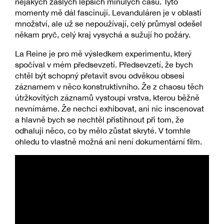
nějakých zašlých lepších minulých časů. Tyto
momenty mě dál fascinují. Levanduláren je v oblasti
množství, ale už se nepoužívají, celý průmysl odešel
někam pryč, celý kraj vysychá a sužují ho požáry.
La Reine je pro mě výsledkem experimentu, který
spočíval v mém předsevzetí. Předsevzetí, že bych
chtěl být schopný přetavit svou odvěkou obsesi
záznamem v něco konstruktivního. Že z chaosu těch
útržkovitých záznamů vystoupí vrstva, kterou běžně
nevnímáme. Že nechci exhibovat, ani nic inscenovat
a hlavně bych se nechtěl přistihnout při tom, že
odhaluji něco, co by mělo zůstat skryté. V tomhle
ohledu to vlastně možná ani není dokumentární film.