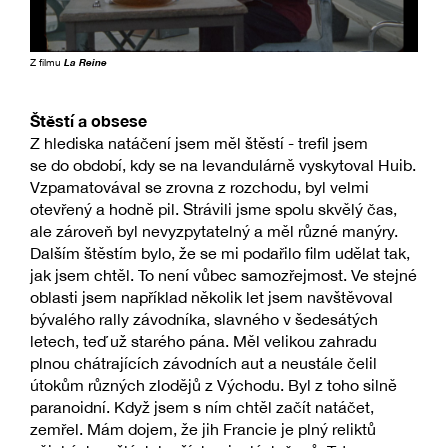
Z filmu
La Reine
Štěstí a obsese
Z hlediska natáčení jsem měl štěstí - trefil jsem
se do období, kdy se na levandulárně vyskytoval Huib.
Vzpamatovával se zrovna z rozchodu, byl velmi
otevřený a hodně pil. Strávili jsme spolu skvělý čas,
ale zároveň byl nevyzpytatelný a měl různé manýry.
Dalším štěstím bylo, že se mi podařilo film udělat tak,
jak jsem chtěl. To není vůbec samozřejmost. Ve stejné
oblasti jsem například několik let jsem navštěvoval
bývalého rally závodníka, slavného v šedesátých
letech, teď už starého pána. Měl velikou zahradu
plnou chátrajících závodních aut a neustále čelil
útokům různých zlodějů z Východu. Byl z toho silně
paranoidní. Když jsem s ním chtěl začít natáčet,
zemřel. Mám dojem, že jih Francie je plný reliktů