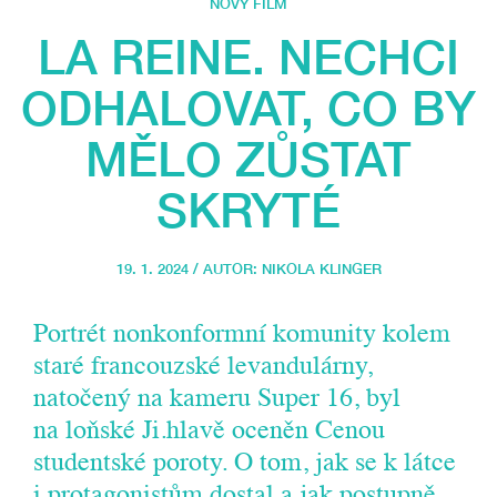
NOVÝ FILM
LA REINE. NECHCI
ODHALOVAT, CO BY
MĚLO ZŮSTAT
SKRYTÉ
19. 1. 2024 / AUTOR:
NIKOLA KLINGER
Portrét nonkonformní komunity kolem
staré francouzské levandulárny,
natočený na kameru Super 16, byl
na loňské Ji.hlavě oceněn Cenou
studentské poroty. O tom, jak se k látce
i protagonistům dostal a jak postupně