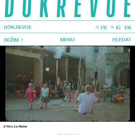
DOK.REVUE
FB
IG
EN
MENU
HLEDAT
REŽIM
Z filmu
La Reine