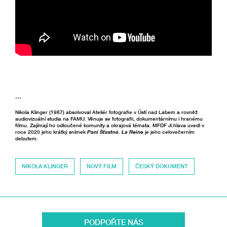
---
Nikola Klinger (1987) absolvoval Ateliér fotografie v Ústí nad Labem a rovněž
audiovizuální studia na FAMU. Věnuje se fotografii, dokumentárnímu i hranému
filmu. Zajímají ho odloučené komunity a okrajová témata. MFDF Ji.hlava uvedl v
roce 2020 jeho krátký snímek
Paní Šťastná
.
La Reine
je jeho celovečerním
debutem.
NIKOLA KLINGER
NOVÝ FILM
ČESKÝ DOKUMENT
PODPOŘTE NÁS