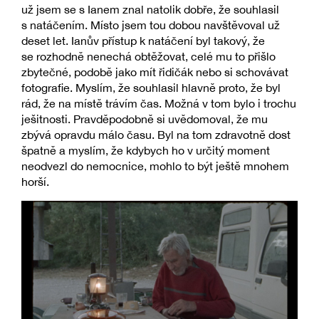
už jsem se s Ianem znal natolik dobře, že souhlasil
s natáčením. Místo jsem tou dobou navštěvoval už
deset let. Ianův přístup k natáčení byl takový, že
se rozhodně nenechá obtěžovat, celé mu to přišlo
zbytečné, podobě jako mít řidičák nebo si schovávat
fotografie. Myslím, že souhlasil hlavně proto, že byl
rád, že na místě trávím čas. Možná v tom bylo i trochu
ješitnosti. Pravděpodobně si uvědomoval, že mu
zbývá opravdu málo času. Byl na tom zdravotně dost
špatně a myslím, že kdybych ho v určitý moment
neodvezl do nemocnice, mohlo to být ještě mnohem
horší.