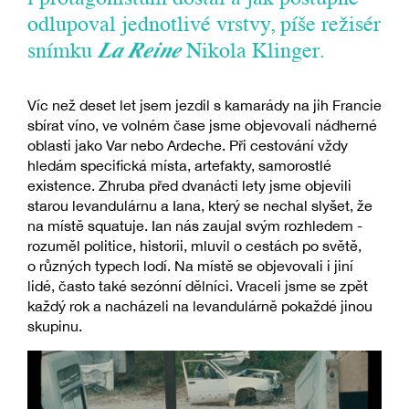
odlupoval jednotlivé vrstvy, píše režisér
snímku
La Reine
Nikola Klinger.
Víc než deset let jsem jezdil s kamarády na jih Francie
sbírat víno, ve volném čase jsme objevovali nádherné
oblasti jako Var nebo Ardeche. Při cestování vždy
hledám specifická místa, artefakty, samorostlé
existence. Zhruba před dvanácti lety jsme objevili
starou levandulárnu a Iana, který se nechal slyšet, že
na místě squatuje. Ian nás zaujal svým rozhledem -
rozuměl politice, historii, mluvil o cestách po světě,
o různých typech lodí. Na místě se objevovali i jiní
lidé, často také sezónní dělníci. Vraceli jsme se zpět
každý rok a nacházeli na levandulárně pokaždé jinou
skupinu.