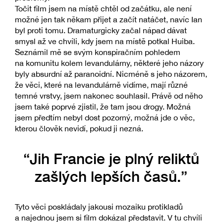
Točit film jsem na místě chtěl od začátku, ale není
možné jen tak někam přijet a začít natáčet, navíc Ian
byl proti tomu. Dramaturgicky začal nápad dávat
smysl až ve chvíli, kdy jsem na místě potkal Huiba.
Seznámil mě se svým konspiračním pohledem
na komunitu kolem levandulárny, některé jeho názory
byly absurdní až paranoidní. Nicméně s jeho názorem,
že věci, které na levandulárně vidíme, mají různé
temné vrstvy, jsem nakonec souhlasil. Právě od něho
jsem také poprvé zjistil, že tam jsou drogy. Možná
jsem předtím nebyl dost pozorný, možná jde o věc,
kterou člověk nevidí, pokud ji nezná.
“Jih Francie je plný reliktů
zašlých lepších časů.”
Tyto věci poskládaly jakousi mozaiku protikladů
a najednou jsem si film dokázal představit. V tu chvíli