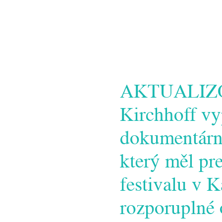
AKTUALIZOV
Kirchhoff vy
dokumentár
který měl p
festivalu v 
rozporuplné 