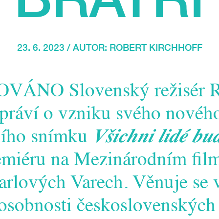
23. 6. 2023 / AUTOR:
ROBERT KIRCHHOFF
ÁNO Slovenský režisér R
práví o vzniku svého novéh
ního snímku
Všichni lidé bu
remiéru na Mezinárodním fi
Karlových Varech. Věnuje se
osobnosti československých 