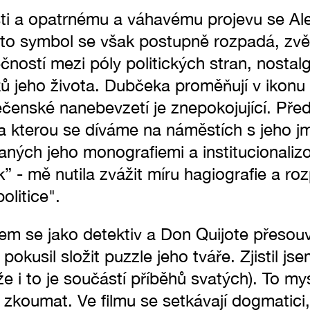
sti a opatrnému a váhavému projevu se A
to symbol se však postupně rozpadá, zvě
ností mezi póly politických stran, nostal
ků jeho života. Dubčeka proměňují v ikonu
ečenské nanebevzetí je znepokojující. Před
 na kterou se díváme na náměstích s jeho 
aných jeho monografiemi a institucionaliz
 - mě nutila zvážit míru hagiografie a ro
olitice".
em se jako detektiv a Don Quijote přesouv
pokusil složit puzzle jeho tváře. Zjistil j
 že i to je součástí příběhů svatých). To m
 zkoumat. Ve filmu se setkávají dogmatici, 