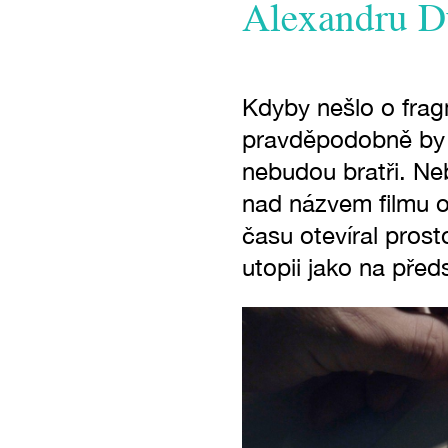
Alexandru D
Kdyby nešlo o fragm
pravděpodobně by b
nebudou bratři. Neb
nad názvem filmu o
času otevíral prost
utopii jako na předs