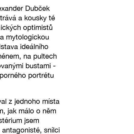
lexander Dubček
trává a kousky té
gických optimistů
 a mytologickou
stava ideálního
jménem, na pultech
ovanými bustami -
zporného portrétu
al z jednoho místa
sem, jak málo o něm
ystérium jsem
antagonisté, snílci