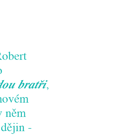
obert
o
dou bratři
,
lmovém
 v něm
dějin -