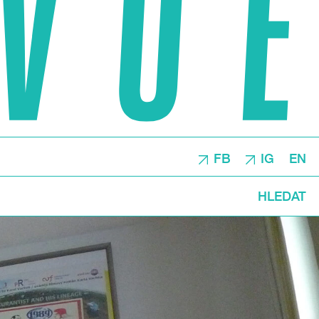
FB
IG
EN
HLEDAT