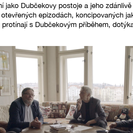
ní jako Dubčekovy postoje a jeho zdánlivě
 v otevřených epizodách, koncipovaných jak
e protínají s Dubčekovým příběhem, dotýka