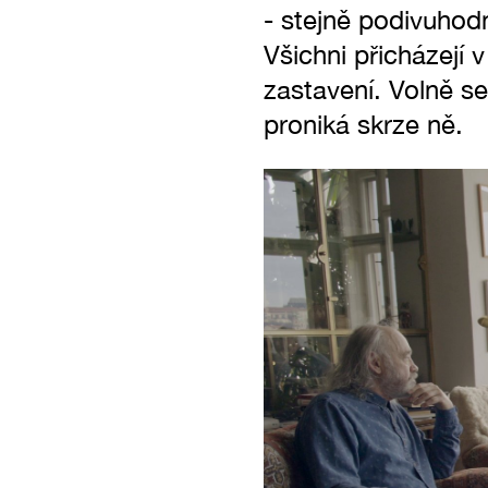
- stejně podivuhod
Všichni přicházejí
zastavení. Volně s
proniká skrze ně.