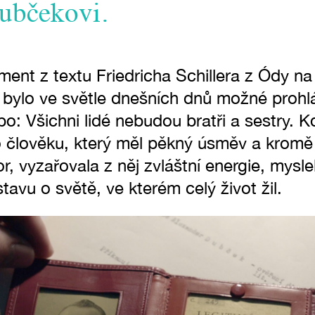
ubčekovi.
ent z textu Friedricha Schillera z Ódy na
ylo ve světle dnešních dnů možné prohlási
o: Všichni lidé nebudou bratři a sestry. 
 člověku, který měl pěkný úsměv a kromě
or, vyzařovala z něj zvláštní energie, mysle
tavu o světě, ve kterém celý život žil.