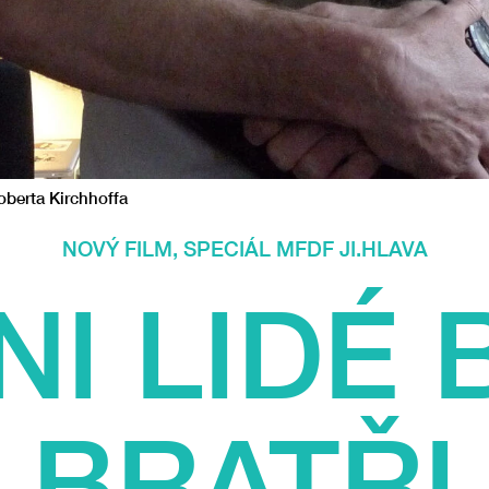
oberta Kirchhoffa
NOVÝ FILM
,
SPECIÁL MFDF JI.HLAVA
NI LIDÉ
BRATŘI