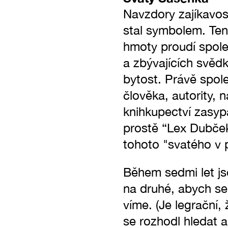
Navzdory zajíkavo
stal symbolem. Ten
hmoty proudí společ
a zbývajících svěd
bytost. Právě spol
člověka, autority,
knihkupectví zasyp
prostě “Lex Dubček”
tohoto "svatého v p
Během sedmi let js
na druhé, abych se 
víme. (Je legrační,
se rozhodl hledat a