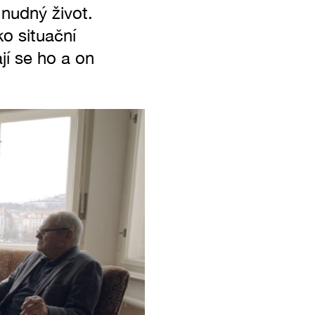
 nudný život.
o situační
jí se ho a on