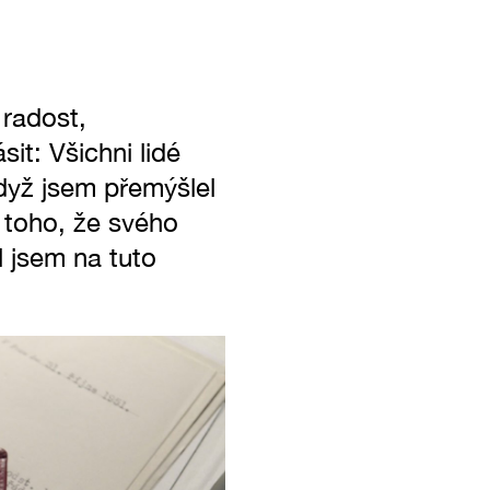
 radost,
t: Všichni lidé
Když jsem přemýšlel
 toho, že svého
l jsem na tuto