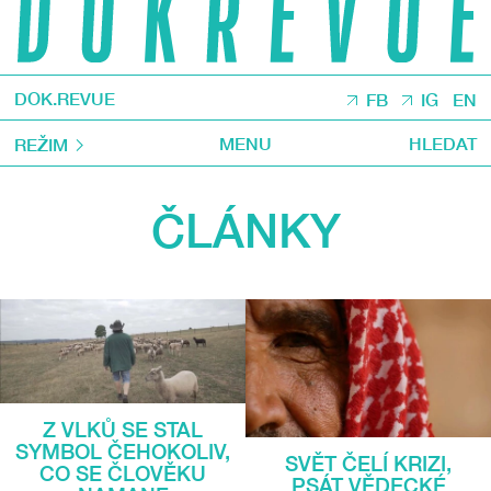
DOK.REVUE
FB
IG
EN
MENU
HLEDAT
REŽIM
ČLÁNKY
Z VLKŮ SE STAL
SYMBOL ČEHOKOLIV,
SVĚT ČELÍ KRIZI,
CO SE ČLOVĚKU
PSÁT VĚDECKÉ