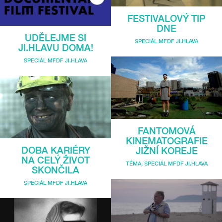
FESTIVALOVÝ TIP
DNE
UDĚLEJME SI
SPECIÁL MFDF JI.HLAVA
JI.HLAVU DOMA!
SPECIÁL MFDF JI.HLAVA
FANTOMOVÁ
KINEMATOGRAFIE
DOBA KARIÉRY
JIŽNÍ KOREJE
NA CELÝ ŽIVOT
TÉMA
,
SPECIÁL MFDF JI.HLAVA
SKONČILA
SPECIÁL MFDF JI.HLAVA