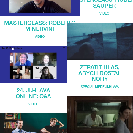
SAUPER
VIDEO
MASTERCLASS: ROBERTO
MINERVINI
VIDEO
ZTRATIT HLAS,
ABYCH DOSTAL
NOHY
SPECIÁL MFDF JI.HLAVA
24. JI.HLAVA
ONLINE: Q&A
VIDEO