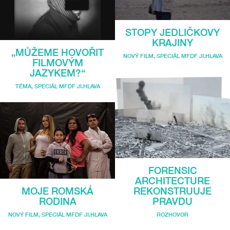
STOPY JEDLIČKOVY
KRAJINY
„MŮŽEME HOVOŘIT
NOVÝ FILM
,
SPECIÁL MFDF JI.HLAVA
FILMOVÝM
JAZYKEM?“
TÉMA
,
SPECIÁL MFDF JI.HLAVA
FORENSIC
ARCHITECTURE
REKONSTRUUJE
MOJE ROMSKÁ
PRAVDU
RODINA
ROZHOVOR
NOVÝ FILM
,
SPECIÁL MFDF JI.HLAVA