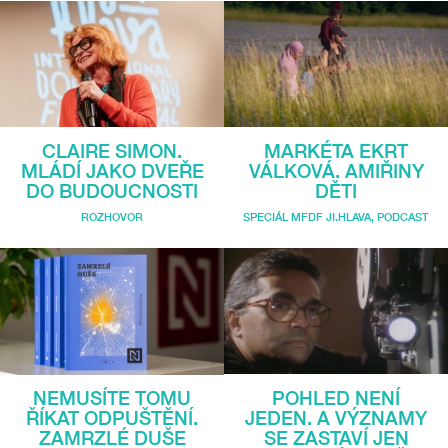
MARKÉTA EKRT
CLAIRE SIMON.
VÁLKOVÁ. AMIŘINY
MLÁDÍ JAKO DVEŘE
DĚTI
DO BUDOUCNOSTI
SPECIÁL MFDF JI.HLAVA
,
PODCAST
ROZHOVOR
POHLED NENÍ
NEMUSÍTE TOMU
JEDEN. A VÝZNAMY
ŘÍKAT ODPUŠTĚNÍ.
SE ZASTAVÍ JEN
ZAMRZLÉ DUŠE