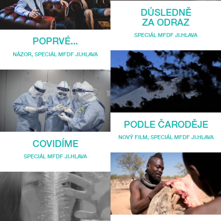
DŮSLEDNĚ
ZA ODRAZ
SPECIÁL MFDF JI.HLAVA
POPRVÉ...
NÁZOR
,
SPECIÁL MFDF JI.HLAVA
PODLE ČARODĚJE
NOVÝ FILM
,
SPECIÁL MFDF JI.HLAVA
COVIDÍME
SPECIÁL MFDF JI.HLAVA