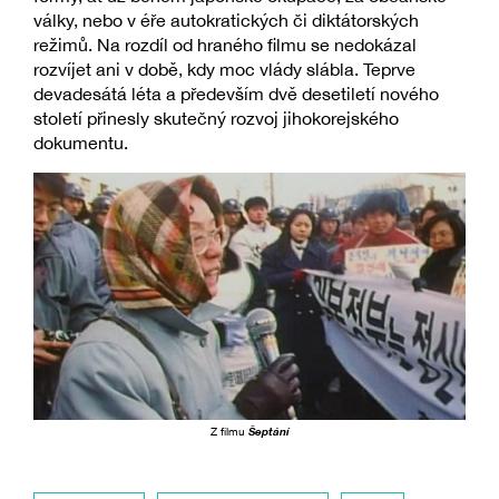
války, nebo v éře autokratických či diktátorských
režimů. Na rozdíl od hraného filmu se nedokázal
rozvíjet ani v době, kdy moc vlády slábla. Teprve
devadesátá léta a především dvě desetiletí nového
století přinesly skutečný rozvoj jihokorejského
dokumentu.
Z filmu
Šeptání