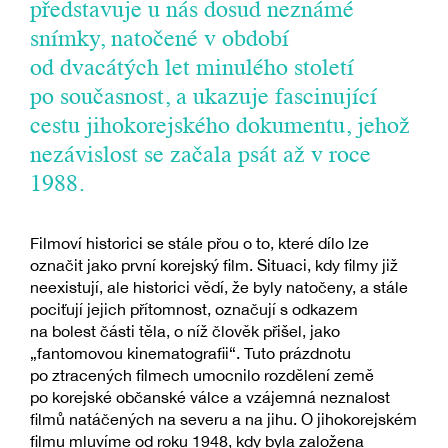
představuje u nás dosud neznámé
snímky, natočené v období
od dvacátých let minulého století
po současnost, a ukazuje fascinující
cestu jihokorejského dokumentu, jehož
nezávislost se začala psát až v roce
1988.
Filmoví historici se stále přou o to, které dílo lze
označit jako první korejský film. Situaci, kdy filmy již
neexistují, ale historici vědí, že byly natočeny, a stále
pociťují jejich přítomnost, označují s odkazem
na bolest části těla, o níž člověk přišel, jako
„fantomovou kinematografii“. Tuto prázdnotu
po ztracených filmech umocnilo rozdělení země
po korejské občanské válce a vzájemná neznalost
filmů natáčených na severu a na jihu. O jihokorejském
filmu mluvíme od roku 1948, kdy byla založena