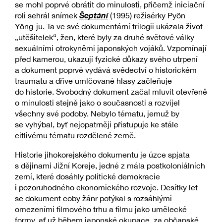
se mohl poprvé obrátit do minulosti, přičemž iniciační
Šeptání
roli sehrál snímek
(1995) režisérky Pyön
Yöng-ju. Ta ve své dokumentární trilogii ukázala život
„utěšitelek“, žen, které byly za druhé světové války
sexuálními otrokyněmi japonských vojáků. Vzpomínají
před kamerou, ukazují fyzické důkazy svého utrpení
a dokument poprvé vydává svědectví o historickém
traumatu a dříve umlčované hlasy začleňuje
do historie. Svobodný dokument začal mluvit otevřeně
o minulosti stejně jako o současnosti a rozvíjel
všechny své podoby. Nebylo tématu, jemuž by
se vyhýbal, byť nejopatrněji přistupuje ke stále
citlivému tématu rozdělené země.
Historie jihokorejského dokumentu je úzce spjata
s dějinami Jižní Koreje, jedné z mála postkoloniálních
zemí, které dosáhly politické demokracie
i pozoruhodného ekonomického rozvoje. Desítky let
se dokument coby žánr potýkal s rozsáhlými
omezeními filmového trhu a filmu jako umělecké
formy, ať už během japonské okupace, za občanské