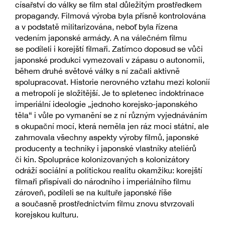
císařství do války se film stal důležitým prostředkem
propagandy. Filmová výroba byla přísně kontrolována
a v podstatě militarizována, neboť byla řízena
vedením japonské armády. A na válečném filmu
se podíleli i korejští filmaři. Zatímco doposud se vůči
japonské produkci vymezovali v zápasu o autonomii,
během druhé světové války s ní začali aktivně
spolupracovat. Historie nerovného vztahu mezi kolonií
a metropolí je složitější. Je to spletenec indoktrinace
imperiální ideologie „jednoho korejsko-japonského
těla“ i vůle po vymanění se z ní různým vyjednáváním
s okupační mocí, která neměla jen ráz moci státní, ale
zahrnovala všechny aspekty výroby filmů, japonské
producenty a techniky i japonské vlastníky ateliérů
či kin. Spolupráce kolonizovaných s kolonizátory
odráží sociální a politickou realitu okamžiku: korejští
filmaři přispívali do národního i imperiálního filmu
zároveň, podíleli se na kultuře japonské říše
a současně prostřednictvím filmu znovu stvrzovali
korejskou kulturu.