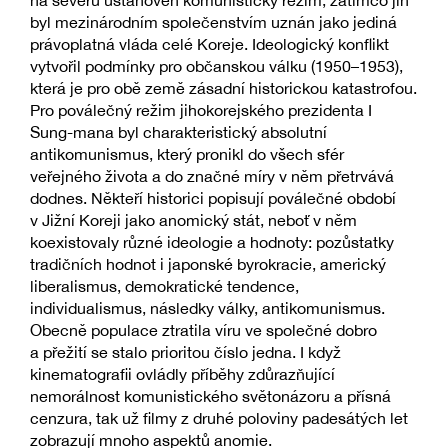
na severu ustanoven komunistický režim, zatímco jih
byl mezinárodním společenstvím uznán jako jediná
právoplatná vláda celé Koreje. Ideologický konflikt
vytvořil podmínky pro občanskou válku (1950–1953),
která je pro obě země zásadní historickou katastrofou.
Pro poválečný režim jihokorejského prezidenta I
Sung-mana byl charakteristický absolutní
antikomunismus, který pronikl do všech sfér
veřejného života a do značné míry v něm přetrvává
dodnes. Někteří historici popisují poválečné období
v Jižní Koreji jako anomický stát, neboť v něm
koexistovaly různé ideologie a hodnoty: pozůstatky
tradičních hodnot i japonské byrokracie, americký
liberalismus, demokratické tendence,
individualismus, následky války, antikomunismus.
Obecně populace ztratila víru ve společné dobro
a přežití se stalo prioritou číslo jedna. I když
kinematografii ovládly příběhy zdůrazňující
nemorálnost komunistického světonázoru a přísná
cenzura, tak už filmy z druhé poloviny padesátých let
zobrazují mnoho aspektů anomie.