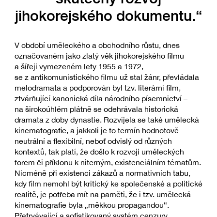
jihokorejského dokumentu.“
V období uměleckého a obchodního růstu, dnes
označovaném jako zlatý věk jihokorejského filmu
a šířeji vymezeném lety 1955 a 1972,
se z antikomunistického filmu už stal žánr, převládala
melodramata a podporován byl tzv. literární film,
ztvárňující kanonická díla národního písemnictví –
na širokoúhlém plátně se odehrávala historická
dramata z doby dynastie. Rozvíjela se také umělecká
kinematografie, a jakkoli je to termín hodnotově
neutrální a flexibilní, neboť odvislý od různých
kontextů, tak platí, že došlo k rozvoji uměleckých
forem či příklonu k niterným, existenciálním tématům.
Nicméně při existenci zákazů a normativních tabu,
kdy film nemohl být kritický ke společenské a politické
realitě, je potřeba mít na paměti, že i tzv. umělecká
kinematografie byla „měkkou propagandou“.
Přetrvávající a sofistikovaný systém cenzury