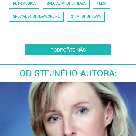
PETR KUBICA
SPECIÁL MFDF JI.HLAVA
TÉMA
SPECIÁL 24. JI.HLAVA ONLINE
24. MFDF JI.HLAVA
PODPOŘTE NÁS
OD STEJNÉHO AUTORA: