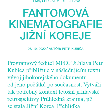
TÉMA
,
SPECIÁL MFDF JI.HLAVA
FANTOMOVÁ
KINEMATOGRAFIE
JIŽNÍ KOREJE
26. 10. 2020 / AUTOR:
PETR KUBICA
Programový ředitel MFDF Ji.hlava Petr
Kubica přibližuje v následujícím textu
vývoj jihokorejského dokumentu
od jeho počátků po současnost. Vytváří
tak potřebný kontext letošní ji.hlavské
retrospektivy Průhledná krajina, jíž
se stala Jižní Korea. Přehlídka