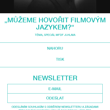
„MŮŽEME HOVOŘIT FILMOVÝM
JAZYKEM?“
TÉMA
,
SPECIÁL MFDF JI.HLAVA
NAHORU
TISK
NEWSLETTER
ODESLAT
ODESLÁNÍM SOUHLASÍM S ODBĚREM NEWSLETTERU A ZÁSADAMI