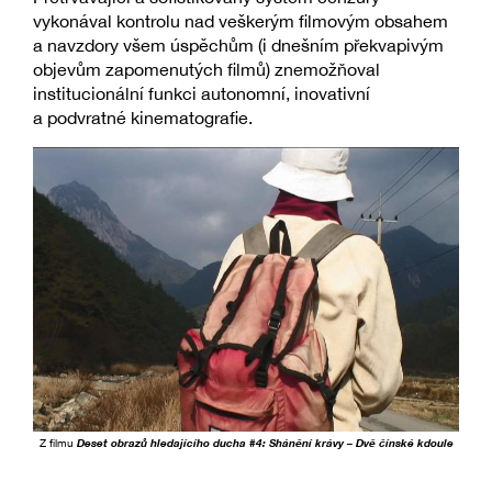
vykonával kontrolu nad veškerým filmovým obsahem
a navzdory všem úspěchům (i dnešním překvapivým
objevům zapomenutých filmů) znemožňoval
institucionální funkci autonomní, inovativní
a podvratné kinematografie.
Z filmu
Deset obrazů hledajícího ducha #4: Shánění krávy – Dvě čínské kdoule