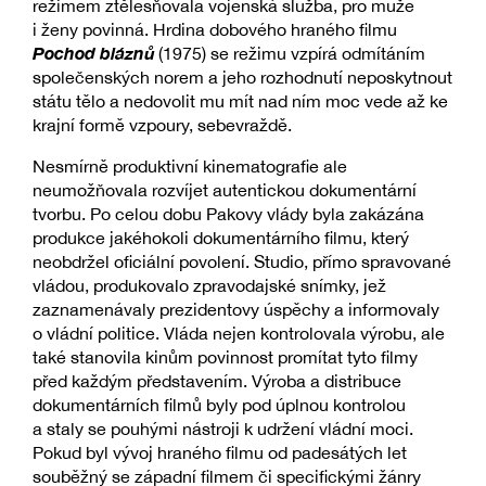
režimem ztělesňovala vojenská služba, pro muže
i ženy povinná. Hrdina dobového hraného filmu
Pochod bláznů
(1975) se režimu vzpírá odmítáním
společenských norem a jeho rozhodnutí neposkytnout
státu tělo a nedovolit mu mít nad ním moc vede až ke
krajní formě vzpoury, sebevraždě.
Nesmírně produktivní kinematografie ale
neumožňovala rozvíjet autentickou dokumentární
tvorbu. Po celou dobu Pakovy vlády byla zakázána
produkce jakéhokoli dokumentárního filmu, který
neobdržel oficiální povolení. Studio, přímo spravované
vládou, produkovalo zpravodajské snímky, jež
zaznamenávaly prezidentovy úspěchy a informovaly
o vládní politice. Vláda nejen kontrolovala výrobu, ale
také stanovila kinům povinnost promítat tyto filmy
před každým představením. Výroba a distribuce
dokumentárních filmů byly pod úplnou kontrolou
a staly se pouhými nástroji k udržení vládní moci.
Pokud byl vývoj hraného filmu od padesátých let
souběžný se západní filmem či specifickými žánry