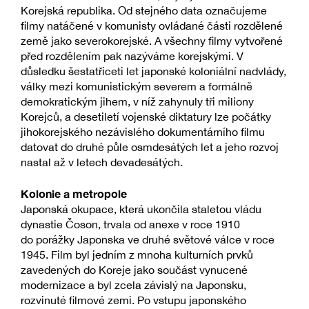
Korejská republika. Od stejného data označujeme
filmy natáčené v komunisty ovládané části rozdělené
země jako severokorejské. A všechny filmy vytvořené
před rozdělením pak nazýváme korejskými. V
důsledku šestatřiceti let japonské koloniální nadvlády,
války mezi komunistickým severem a formálně
demokratickým jihem, v níž zahynuly tři miliony
Korejců, a desetiletí vojenské diktatury lze počátky
jihokorejského nezávislého dokumentárního filmu
datovat do druhé půle osmdesátých let a jeho rozvoj
nastal až v letech devadesátých.
Kolonie a metropole
Japonská okupace, která ukončila staletou vládu
dynastie Čoson, trvala od anexe v roce 1910
do porážky Japonska ve druhé světové válce v roce
1945. Film byl jedním z mnoha kulturních prvků
zavedených do Koreje jako součást vynucené
modernizace a byl zcela závislý na Japonsku,
rozvinuté filmové zemi. Po vstupu japonského