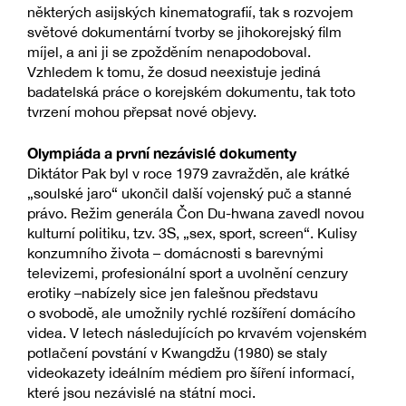
některých asijských kinematografií, tak s rozvojem
světové dokumentární tvorby se jihokorejský film
míjel, a ani ji se zpožděním nenapodoboval.
Vzhledem k tomu, že dosud neexistuje jediná
badatelská práce o korejském dokumentu, tak toto
tvrzení mohou přepsat nové objevy.
Olympiáda a první nezávislé dokumenty
Diktátor Pak byl v roce 1979 zavražděn, ale krátké
„soulské jaro“ ukončil další vojenský puč a stanné
právo. Režim generála Čon Du-hwana zavedl novou
kulturní politiku, tzv. 3S, „sex, sport, screen“. Kulisy
konzumního života – domácnosti s barevnými
televizemi, profesionální sport a uvolnění cenzury
erotiky –nabízely sice jen falešnou představu
o svobodě, ale umožnily rychlé rozšíření domácího
videa. V letech následujících po krvavém vojenském
potlačení povstání v Kwangdžu (1980) se staly
videokazety ideálním médiem pro šíření informací,
které jsou nezávislé na státní moci.