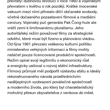
převraty: dubnovou revolucí v roce 1960 a vojenským
převratem v květnu o rok později. Krátké mocenské
vakuum mezi nimi přineslo dílčí občanské svobody,
včetně dočasného pozastavení filmové a mediální
cenzury. Vojenský puč generála Pak Čong-huie ale
vrátil zemi k limitovanému pluralismu. Jeho
autoritářský režim považoval filmy za strategické
odvětví, které musí být řízeno a plánováno vládou.
Od října 1961 převzalo veškerou kulturní politiku
ministerstvo veřejných informací a filmy mohly
natáčet pouze licencované produkční společnosti.
Režim opíral svoji legitimitu o ekonomický růst
a energicky usiloval o rozvoj státní infrastruktury.
Filmový průmysl měl podpořit výstavbu státu a ideály
rekonstruovaného národa prostřednictvím
nadějeplných vyobrazení poválečné společnosti
a moderního života, pro který byl charakteristický
mohutný přesun obyvatelstva z venkova do měst.