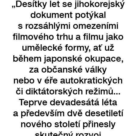
„Desítky let se jihokorejský
dokument potýkal
s rozsáhlými omezeními
filmového trhu a filmu jako
umělecké formy, ať už
během japonské okupace,
za občanské války
nebo v éře autokratických
či diktátorských režimů...
Teprve devadesátá léta
a především dvě desetiletí
nového století přinesly
skutečný rozvoj