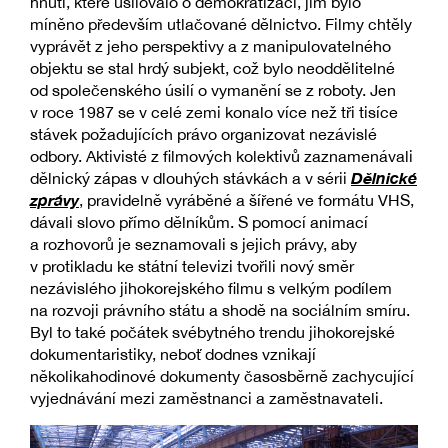
hnutí, které usilovalo o demokratizaci, jím bylo
míněno především utlačované dělnictvo. Filmy chtěly
vyprávět z jeho perspektivy a z manipulovatelného
objektu se stal hrdý subjekt, což bylo neoddělitelné
od společenského úsilí o vymanění se z roboty. Jen
v roce 1987 se v celé zemi konalo více než tři tisíce
stávek požadujících právo organizovat nezávislé
odbory. Aktivisté z filmových kolektivů zaznamenávali
Dělnické
dělnický zápas v dlouhých stávkách a v sérii
zprávy
, pravidelně vyráběné a šířené ve formátu VHS,
dávali slovo přímo dělníkům. S pomocí animací
a rozhovorů je seznamovali s jejich právy, aby
v protikladu ke státní televizi tvořili nový směr
nezávislého jihokorejského filmu s velkým podílem
na rozvoji právního státu a shodě na sociálním smíru.
Byl to také počátek svébytného trendu jihokorejské
dokumentaristiky, neboť dodnes vznikají
několikahodinové dokumenty časosběrně zachycující
vyjednávání mezi zaměstnanci a zaměstnavateli.