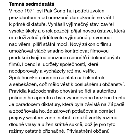
Temná sedmdesátá
V roce 1971 byl Pak Čong-hui potřetí zvolen
prezidentem a od omezené demokracie se vrátil
k přímé diktatuře. Vyhlásil výjimečný stav, zavřel
vysoké školy a o rok později přijal novou ústavu, která
mu doživotně přidělovala výjimečné pravomoci
nad všemi pilíři státní moci. Nový zákon o filmu
umožňoval vládě snadno kontrolovat filmovou
produkci dvojitou cenzurou scénářů i dokončených
filmů, licenci si udržely společnosti, které
neodporovaly a vycházely režimu vstříc.
Společenskou normou se stala sebekontrola
a sebekázeň, což mělo vést k poslušnému občanství.
Pravidla každodenního chování se řídila autoritou
policejního aparátu a byla vynucována hrozbou trestu.
Je paradoxem diktatury, která byla závislá na Západě
a zbožňovala ho, že zároveň potlačovala domácí
projevy westernizace, neboť u mužů vadily režimu
dlouhé vlasy a u žen krátké sukně, což je pro tyto
režimy ostatně příznačné. Přivlastnění občanů