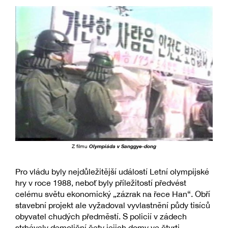
Z filmu
Olympiáda v Sanggye-dong
Pro vládu byly nejdůležitější událostí Letní olympijské
hry v roce 1988, neboť byly příležitostí předvést
celému světu ekonomický „zázrak na řece Han“. Obří
stavební projekt ale vyžadoval vyvlastnění půdy tisíců
obyvatel chudých předměstí. S policií v zádech
strhávaly demoliční čety jejich domy ve čtvrti