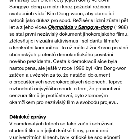
Sanggye-dong a místní kněz požádal režiséra
svatebních videí Kim Dong-wona, aby demolici
natočil jako důkaz pro soud. Režisér s lidmi zůstal pět
Olympiáda v Sanggye-dong
let a z jeho videa
(1988)
se stal první nezávislý dokument jihokorejského filmu,
ztělesňující vizuální aktivismus i solidaritu filmaře
s konkrétní komunitou. To už měla Jižní Korea po vlně
občanských protestů demokratického povstání
nového prezidenta. Cesta k demokracii sice byla
nastoupena, ale ještě v roce 1996 byl Kim Dong-won
zatčen a uvězněn za to, že natáčel dokument
o propuštěných severokorejských špionech. Teprve
rozhodnutí nejvyššího soudu o tom, že preventivní
cenzura filmů je protiústavní, bylo zlomovým
okamžikem pro nezávislý film a svobodu projevu.
Dělnické zprávy
V osmdesátých letech se také začali sdružovat
studenti filmu a jejich krátké filmy, promítané
v univerzitních kinech, byly kritické ke společnosti