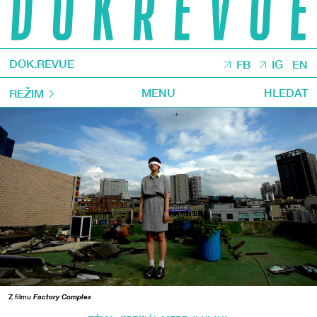
DOK.REVUE
FB
IG
EN
MENU
HLEDAT
REŽIM
Z filmu
Factory Complex