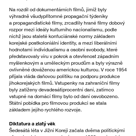
Na rozdíl od dokumentárních filmů, jimiž byly
výhradně všudypřítomné propagační týdeníky
a propagandistické filmy, zrcadlily hrané filmy dobový
rozpor mezi ideály kulturního nacionalismu, podle
nichž jsou staleté konfuciánské normy základem
korejské postkoloniální identity, a mezi liberálními
hodnotami individualismu a osobní svobody, které
představovaly víru v pokrok a otevřenost západním
myšlenkovým a uměleckým proudům a byly výrazně
ovlivněné dováženou americkou kulturou. V roce 1954
přijala vláda daňovou politiku na podporu produkce
jihokorejských filmů. Vstupenky na zahraniční filmy
byly zatíženy devadesátiprocentní daní, zatímco
vstupné na domácí filmy bylo od daní osvobozeno.
Státní pobídka pro filmovou produkci se stala
základem jejího rychlého rozvoje.
Diktatura a zlatý věk
Šedesátá léta v Jižní Koreji začala dvěma politickými