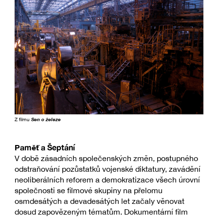
Z filmu
Sen o železe
Paměť a Šeptání
V době zásadních společenských změn, postupného
odstraňování pozůstatků vojenské diktatury, zavádění
neoliberálních reforem a demokratizace všech úrovní
společnosti se filmové skupiny na přelomu
osmdesátých a devadesátých let začaly věnovat
dosud zapovězeným tématům. Dokumentární film