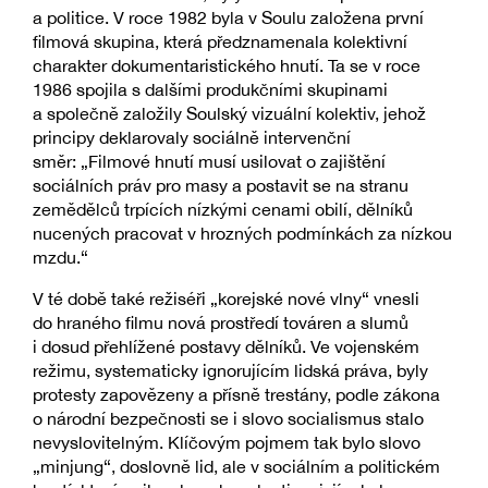
a politice. V roce 1982 byla v Soulu založena první
filmová skupina, která předznamenala kolektivní
charakter dokumentaristického hnutí. Ta se v roce
1986 spojila s dalšími produkčními skupinami
a společně založily Soulský vizuální kolektiv, jehož
principy deklarovaly sociálně intervenční
směr: „Filmové hnutí musí usilovat o zajištění
sociálních práv pro masy a postavit se na stranu
zemědělců trpících nízkými cenami obilí, dělníků
nucených pracovat v hrozných podmínkách za nízkou
mzdu.“
V té době také režiséři „korejské nové vlny“ vnesli
do hraného filmu nová prostředí továren a slumů
i dosud přehlížené postavy dělníků. Ve vojenském
režimu, systematicky ignorujícím lidská práva, byly
protesty zapovězeny a přísně trestány, podle zákona
o národní bezpečnosti se i slovo socialismus stalo
nevyslovitelným. Klíčovým pojmem tak bylo slovo
„minjung“, doslovně lid, ale v sociálním a politickém