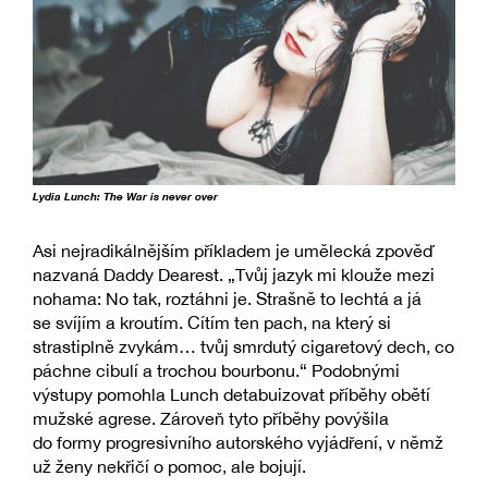
Lydia Lunch: The War is never over
Asi nejradikálnějším příkladem je umělecká zpověď
nazvaná Daddy Dearest. „Tvůj jazyk mi klouže mezi
nohama: No tak, roztáhni je. Strašně to lechtá a já
se svíjím a kroutím. Cítím ten pach, na který si
strastiplně zvykám… tvůj smrdutý cigaretový dech, co
páchne cibulí a trochou bourbonu.“ Podobnými
výstupy pomohla Lunch detabuizovat příběhy obětí
mužské agrese. Zároveň tyto příběhy povýšila
do formy progresivního autorského vyjádření, v němž
už ženy nekřičí o pomoc, ale bojují.