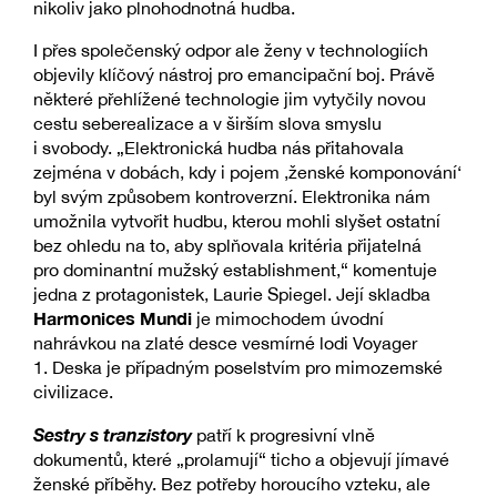
nikoliv jako plnohodnotná hudba.
I přes společenský odpor ale ženy v technologiích
objevily klíčový nástroj pro emancipační boj. Právě
některé přehlížené technologie jim vytyčily novou
cestu seberealizace a v širším slova smyslu
i svobody. „Elektronická hudba nás přitahovala
zejména v dobách, kdy i pojem ‚ženské komponování‘
byl svým způsobem kontroverzní. Elektronika nám
umožnila vytvořit hudbu, kterou mohli slyšet ostatní
bez ohledu na to, aby splňovala kritéria přijatelná
pro dominantní mužský establishment,“ komentuje
jedna z protagonistek, Laurie Spiegel. Její skladba
Harmonices Mundi
je mimochodem úvodní
nahrávkou na zlaté desce vesmírné lodi Voyager
1. Deska je případným poselstvím pro mimozemské
civilizace.
Sestry s tranzistory
patří k progresivní vlně
dokumentů, které „prolamují“ ticho a objevují jímavé
ženské příběhy. Bez potřeby horoucího vzteku, ale