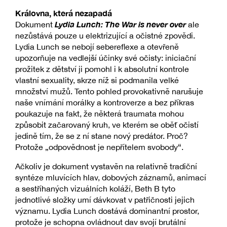
Královna, která nezapadá
Lydia Lunch: The War is never over
Dokument
ale
nezůstává pouze u elektrizující a očistné zpovědi.
Lydia Lunch se nebojí sebereflexe a otevřeně
upozorňuje na vedlejší účinky své očisty: iniciační
prožitek z dětství ji pomohl i k absolutní kontrole
vlastní sexuality, skrze níž si podmanila velké
množství mužů. Tento pohled provokativně narušuje
naše vnímání morálky a kontroverze a bez příkras
poukazuje na fakt, že některá traumata mohou
způsobit začarovaný kruh, ve kterém se oběť očistí
jedině tím, že se z ní stane nový predátor. Proč?
Protože „odpovědnost je nepřítelem svobody“.
Ačkoliv je dokument vystavěn na relativně tradiční
syntéze mluvících hlav, dobových záznamů, animací
a sestříhaných vizuálních koláží, Beth B tyto
jednotlivé složky umí dávkovat v patřičnosti jejich
významu. Lydia Lunch dostává dominantní prostor,
protože je schopna ovládnout dav svojí brutální