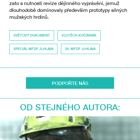
zato s nutností revize dějinného vyprávění, jemuž
dlouhodobě dominovaly především prototypy silných
mužských hrdinů.
SVĚTOVÝ DOKUMENT
VOJTĚCH KOČÁRNÍK
SPECIÁL MFDF JI.HLAVA
24. MFDF JI.HLAVA
PODPOŘTE NÁS
OD STEJNÉHO AUTORA: