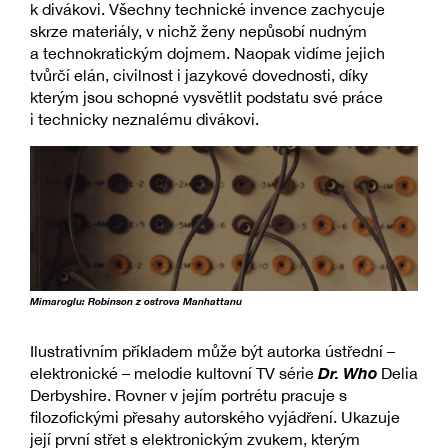
k divákovi. Všechny technické invence zachycuje
skrze materiály, v nichž ženy nepůsobí nudným
a technokratickým dojmem. Naopak vidíme jejich
tvůrčí elán, civilnost i jazykové dovednosti, díky
kterým jsou schopné vysvětlit podstatu své práce
i technicky neznalému divákovi.
Mimaroglu: Robinson z ostrova Manhattanu
Ilustrativním příkladem může být autorka ústřední –
Dr. Who
elektronické – melodie kultovní TV série
Delia
Derbyshire. Rovner v jejím portrétu pracuje s
filozofickými přesahy autorského vyjádření. Ukazuje
její první střet s elektronickým zvukem, kterým