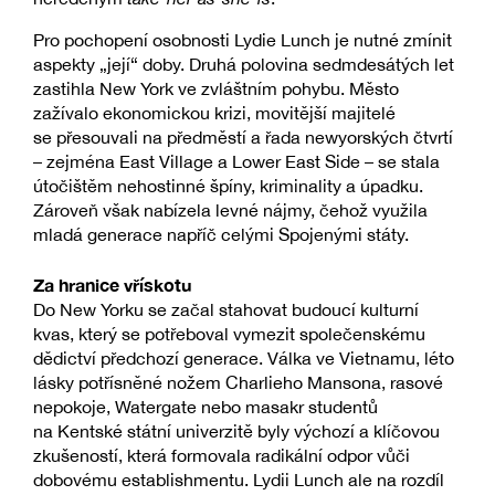
Pro pochopení osobnosti Lydie Lunch je nutné zmínit
aspekty „její“ doby. Druhá polovina sedmdesátých let
zastihla New York ve zvláštním pohybu. Město
zažívalo ekonomickou krizi, movitější majitelé
se přesouvali na předměstí a řada newyorských čtvrtí
– zejména East Village a Lower East Side – se stala
útočištěm nehostinné špíny, kriminality a úpadku.
Zároveň však nabízela levné nájmy, čehož využila
mladá generace napříč celými Spojenými státy.
Za hranice vřískotu
Do New Yorku se začal stahovat budoucí kulturní
kvas, který se potřeboval vymezit společenskému
dědictví předchozí generace. Válka ve Vietnamu, léto
lásky potřísněné nožem Charlieho Mansona, rasové
nepokoje, Watergate nebo masakr studentů
na Kentské státní univerzitě byly výchozí a klíčovou
zkušeností, která formovala radikální odpor vůči
dobovému establishmentu. Lydii Lunch ale na rozdíl