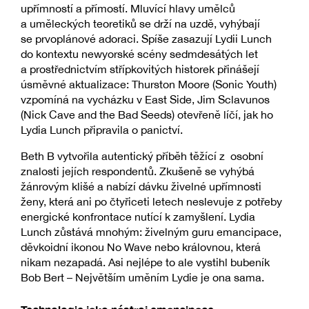
upřímností a přímostí. Mluvící hlavy umělců
a uměleckých teoretiků se drží na uzdě, vyhýbají
se prvoplánové adoraci. Spíše zasazují Lydii Lunch
do kontextu newyorské scény sedmdesátých let
a prostřednictvím střípkovitých historek přinášejí
úsměvné aktualizace: Thurston Moore (Sonic Youth)
vzpomíná na vycházku v East Side, Jim Sclavunos
(Nick Cave and the Bad Seeds) otevřeně líčí, jak ho
Lydia Lunch připravila o panictví.
Beth B vytvořila autentický příběh těžící z osobní
znalosti jejích respondentů. Zkušeně se vyhýbá
žánrovým klišé a nabízí dávku živelné upřímnosti
ženy, která ani po čtyřiceti letech neslevuje z potřeby
energické konfrontace nutící k zamyšlení. Lydia
Lunch zůstává mnohým: živelným guru emancipace,
děvkoidní ikonou No Wave nebo královnou, která
nikam nezapadá. Asi nejlépe to ale vystihl bubeník
Bob Bert – Největším uměním Lydie je ona sama.