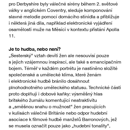
pro Derbyshire byly válečné sirény během 2. světové
války v anglickém Coventry, sleduje komponování
slavné melodie pomocí domácího stínidla a přibližuje
i některá jiná díla, například elektronické vyjádření
osamělosti muže na Měsíci v kontextu přistání Apolla
11.
Je to hudba, nebo není?
„Sesterský“ vztah devíti žen ale nesouvisí pouze
s jejich vzájemnou inspirací, ale také s emancipačním
bojem. Téměř v každém portrétu je nastíněno složité
společenské a umělecké klima, které ženám
i elektronické hudbě bránilo dosáhnout
plnohodnotného uměleckého statusu. Technické části
proto doplňují i dobové kaňky: výsměšný hlas
britského žurnálu komentující neatraktivitu
a „směšnou snahu o mužnost“ žen pracujících
v kulisách válečné Británie nebo odpor hudební
asociace k filmové hudbě manželů Barronových, jež
se musela označit pouze jako „hudební tonality“,