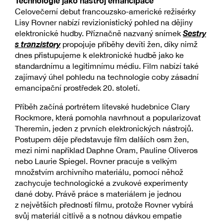
Technologie jako nástroj emancipace
Celovečerní debut francouzsko-americké režisérky
Lisy Rovner nabízí revizionistický pohled na dějiny
Sestry
elektronické hudby. Příznačně nazvaný snímek
s tranzistory
propojuje příběhy devíti žen, díky nimž
dnes přistupujeme k elektronické hudbě jako ke
standardnímu a legitimnímu médiu. Film nabízí také
zajímavý úhel pohledu na technologie coby zásadní
emancipační prostředek 20. století.
Příběh začíná portrétem litevské hudebnice Clary
Rockmore, která pomohla navrhnout a popularizovat
Theremin, jeden z prvních elektronických nástrojů.
Postupem děje představuje film dalších osm žen,
mezi nimi například Daphne Oram, Pauline Oliveros
nebo Laurie Spiegel. Rovner pracuje s velkým
množstvím archivního materiálu, pomocí něhož
zachycuje technologické a zvukové experimenty
dané doby. Právě práce s materiálem je jednou
z největších předností filmu, protože Rovner vybírá
svůj materiál citlivě a s notnou dávkou empatie