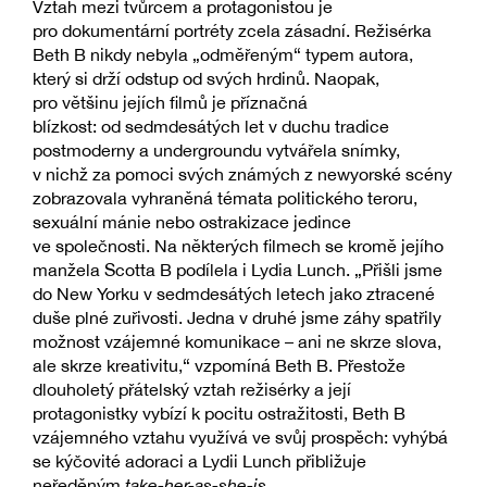
Vztah mezi tvůrcem a protagonistou je
pro dokumentární portréty zcela zásadní. Režisérka
Beth B nikdy nebyla „odměřeným“ typem autora,
který si drží odstup od svých hrdinů. Naopak,
pro většinu jejích filmů je příznačná
blízkost: od sedmdesátých let v duchu tradice
postmoderny a undergroundu vytvářela snímky,
v nichž za pomoci svých známých z newyorské scény
zobrazovala vyhraněná témata politického teroru,
sexuální mánie nebo ostrakizace jedince
ve společnosti. Na některých filmech se kromě jejího
manžela Scotta B podílela i Lydia Lunch. „Přišli jsme
do New Yorku v sedmdesátých letech jako ztracené
duše plné zuřivosti. Jedna v druhé jsme záhy spatřily
možnost vzájemné komunikace – ani ne skrze slova,
ale skrze kreativitu,“ vzpomíná Beth B. Přestože
dlouholetý přátelský vztah režisérky a její
protagonistky vybízí k pocitu ostražitosti, Beth B
vzájemného vztahu využívá ve svůj prospěch: vyhýbá
se kýčovité adoraci a Lydii Lunch přibližuje
neředěným
take-her-as-she-is
.