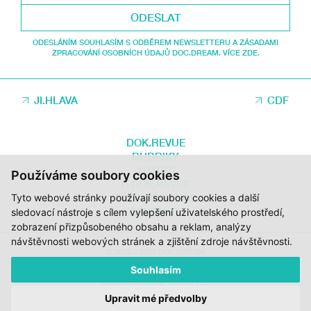
ODESLAT
ODESLÁNÍM SOUHLASÍM S ODBĚREM NEWSLETTERU A ZÁSADAMI
ZPRACOVÁNÍ OSOBNÍCH ÚDAJŮ DOC.DREAM. VÍCE ZDE.
JI.HLAVA
CDF
DOK.REVUE
RUBRIKY
AUTOŘI
Používáme soubory cookies
O DOK.REVUE
PODPOŘTE NÁS
Tyto webové stránky používají soubory cookies a další
KONTAKTY
sledovací nástroje s cílem vylepšení uživatelského prostředí,
zobrazení přizpůsobeného obsahu a reklam, analýzy
návštěvnosti webových stránek a zjištění zdroje návštěvnosti.
© 2012 – 2026 DOC.DREAM
Souhlasím
ZA PODPORY STÁTNÍHO FONDU KINEMATOGRAFIE, KRAJE VYSOČINA A
MINISTERSTVA KULTURY ČR.
Upravit mé předvolby
DESIGN:
HMSDESIGN
KÓD:
S2 STUDIO