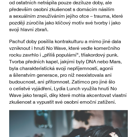
od ostatních netrápila pouze deziluze doby, ale
především osobní zkušenost s domácím násilím
a sexuálním zneužíváním jejího otce – trauma, které
později zúročila jako klíčový motiv své tvorby i jako
svoji hlavní zbraň.
Pachuť doby posílila kontrakulturu a mimo jiné dala
vzniknout i hnutí No Wave, které vedle komerčního
rocku zavrhlo i „příliš populární“, tříakordový punk.
Tvorba předních kapel, jakými byly DNA nebo Mars,
byla charakteristická svojí nepříjemností, agonií
a šílenstvím generace, pro niž neexistovala ani
budoucnost, ani přítomnost. Zatímco pro jiné šlo
o celistvé vyjádření, Lydia Lunch využila hnutí No
Wave jako terapii, díky které mohla akcentovat vlastní
zkušenost a vypustit své osobní emoční zatížení.