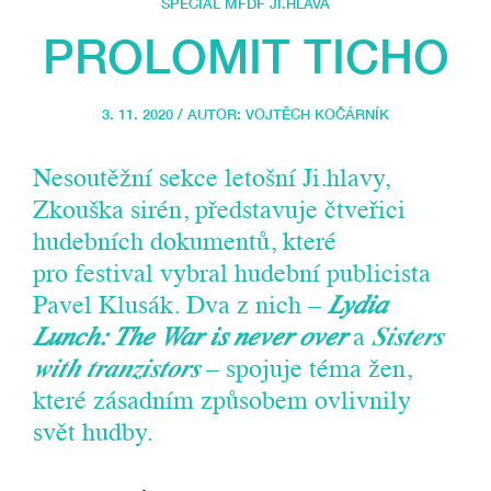
SPECIÁL MFDF JI.HLAVA
PROLOMIT TICHO
3. 11. 2020 / AUTOR:
VOJTĚCH KOČÁRNÍK
Nesoutěžní sekce letošní Ji.hlavy,
Zkouška sirén, představuje čtveřici
hudebních dokumentů, které
pro festival vybral hudební publicista
Pavel Klusák. Dva z nich –
Lydia
Lunch: The War is never over
a
Sisters
with tranzistors
– spojuje téma žen,
které zásadním způsobem ovlivnily
svět hudby.