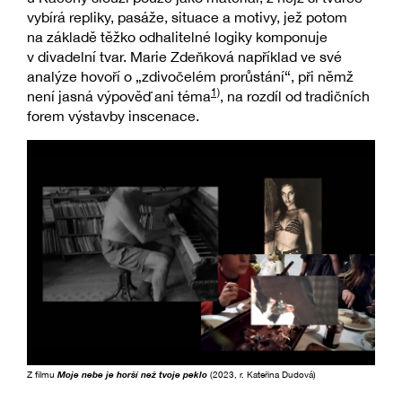
vybírá repliky, pasáže, situace a motivy, jež potom
na základě těžko odhalitelné logiky komponuje
v divadelní tvar. Marie Zdeňková například ve své
analýze hovoří o „zdivočelém prorůstání“, při němž
1)
není jasná výpověď ani téma
, na rozdíl od tradičních
forem výstavby inscenace.
Z filmu
Moje nebe je horší než tvoje peklo
(2023, r. Kateřina Dudová)