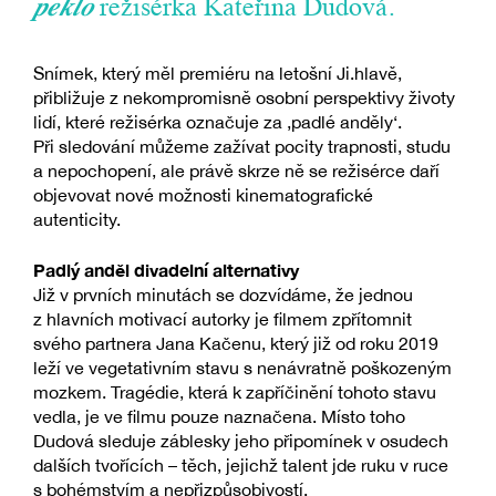
peklo
režisérka Kateřina Dudová.
Snímek, který měl premiéru na letošní Ji.hlavě,
přibližuje z nekompromisně osobní perspektivy životy
lidí, které režisérka označuje za ‚padlé anděly‘.
Při sledování můžeme zažívat pocity trapnosti, studu
a nepochopení, ale právě skrze ně se režisérce daří
objevovat nové možnosti kinematografické
autenticity.
Padlý anděl divadelní alternativy
Již v prvních minutách se dozvídáme, že jednou
z hlavních motivací autorky je filmem zpřítomnit
svého partnera Jana Kačenu, který již od roku 2019
leží ve vegetativním stavu s nenávratně poškozeným
mozkem. Tragédie, která k zapříčinění tohoto stavu
vedla, je ve filmu pouze naznačena. Místo toho
Dudová sleduje záblesky jeho připomínek v osudech
dalších tvořících –⁠ těch, jejichž talent jde ruku v ruce
s bohémstvím a nepřizpůsobivostí.