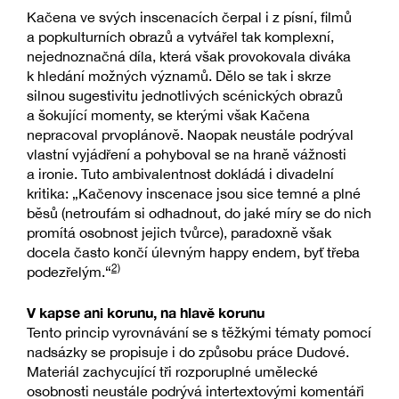
Kačena ve svých inscenacích čerpal i z písní, filmů
a popkulturních obrazů a vytvářel tak komplexní,
nejednoznačná díla, která však provokovala diváka
k hledání možných významů. Dělo se tak i skrze
silnou sugestivitu jednotlivých scénických obrazů
a šokující momenty, se kterými však Kačena
nepracoval prvoplánově. Naopak neustále podrýval
vlastní vyjádření a pohyboval se na hraně vážnosti
a ironie. Tuto ambivalentnost dokládá i divadelní
kritika: „Kačenovy inscenace jsou sice temné a plné
běsů (netroufám si odhadnout, do jaké míry se do nich
promítá osobnost jejich tvůrce), paradoxně však
docela často končí úlevným happy endem, byť třeba
2)
podezřelým.“
V kapse ani korunu, na hlavě korunu
Tento princip vyrovnávání se s těžkými tématy pomocí
nadsázky se propisuje i do způsobu práce Dudové.
Materiál zachycující tři rozporuplné umělecké
osobnosti neustále podrývá intertextovými komentáři