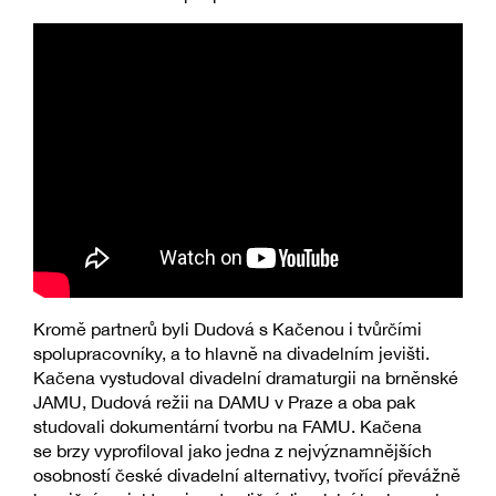
Kromě partnerů byli Dudová s Kačenou i tvůrčími
spolupracovníky, a to hlavně na divadelním jevišti.
Kačena vystudoval divadelní dramaturgii na brněnské
JAMU, Dudová režii na DAMU v Praze a oba pak
studovali dokumentární tvorbu na FAMU. Kačena
se brzy vyprofiloval jako jedna z nejvýznamnějších
osobností české divadelní alternativy, tvořící převážně