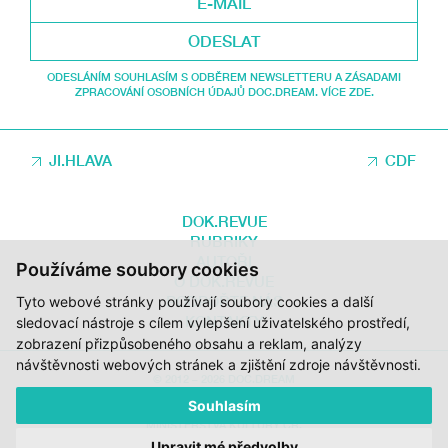
ODESLAT
ODESLÁNÍM SOUHLASÍM S ODBĚREM NEWSLETTERU A ZÁSADAMI
ZPRACOVÁNÍ OSOBNÍCH ÚDAJŮ DOC.DREAM. VÍCE ZDE.
JI.HLAVA
CDF
DOK.REVUE
RUBRIKY
AUTOŘI
Používáme soubory cookies
O DOK.REVUE
PODPOŘTE NÁS
Tyto webové stránky používají soubory cookies a další
KONTAKTY
sledovací nástroje s cílem vylepšení uživatelského prostředí,
zobrazení přizpůsobeného obsahu a reklam, analýzy
návštěvnosti webových stránek a zjištění zdroje návštěvnosti.
© 2012 – 2026 DOC.DREAM
Souhlasím
ZA PODPORY STÁTNÍHO FONDU KINEMATOGRAFIE, KRAJE VYSOČINA A
MINISTERSTVA KULTURY ČR.
Upravit mé předvolby