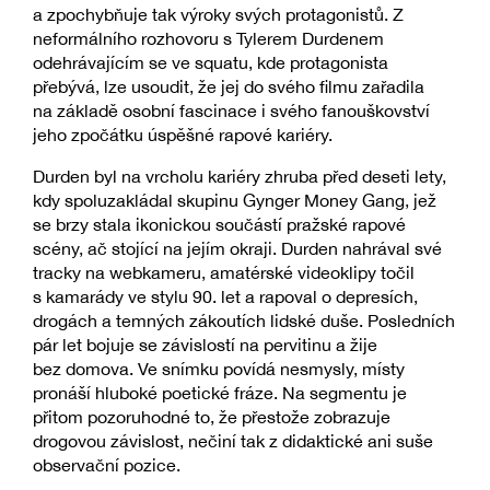
a zpochybňuje tak výroky svých protagonistů. Z
neformálního rozhovoru s Tylerem Durdenem
odehrávajícím se ve squatu, kde protagonista
přebývá, lze usoudit, že jej do svého filmu zařadila
na základě osobní fascinace i svého fanouškovství
jeho zpočátku úspěšné rapové kariéry.
Durden byl na vrcholu kariéry zhruba před deseti lety,
kdy spoluzakládal skupinu Gynger Money Gang, jež
se brzy stala ikonickou součástí pražské rapové
scény, ač stojící na jejím okraji. Durden nahrával své
tracky na webkameru, amatérské videoklipy točil
s kamarády ve stylu 90. let a rapoval o depresích,
drogách a temných zákoutích lidské duše. Posledních
pár let bojuje se závislostí na pervitinu a žije
bez domova. Ve snímku povídá nesmysly, místy
pronáší hluboké poetické fráze. Na segmentu je
přitom pozoruhodné to, že přestože zobrazuje
drogovou závislost, nečiní tak z didaktické ani suše
observační pozice.