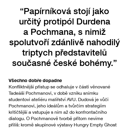
“Papírníková stojí jako
určitý protipól Durdena
a Pochmana, s nimiž
spolutvoří zdánlivě nahodilý
triptych představitelů
současné české bohémy.”
Všechno dobře dopadne
Konfliktnější přístup se odhaluje v části věnované
Tadeáši Pochmanovi, v době vzniku snímku
studentovi ateliéru malířství AVU. Dudová je vůči
Pochmanovi, jeho ideálům a tvůrčím strategiím
kritičtější a vstupuje s ním až do konfrontačního
dialogu. O Pochmanově tvorbě přitom nevíme
příliš: kromě skupinové výstavy Hungry Empty Ghost