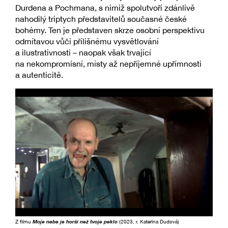
Durdena a Pochmana, s nimiž spolutvoří zdánlivě
nahodilý triptych představitelů současné české
bohémy. Ten je představen skrze osobní perspektivu
odmítavou vůči přílišnému vysvětlování
a ilustrativnosti –⁠ naopak však trvající
na nekompromisní, místy až nepříjemné upřímnosti
a autenticitě.
Z filmu
Moje nebe je horší než tvoje peklo
(2023, r. Kateřina Dudová)