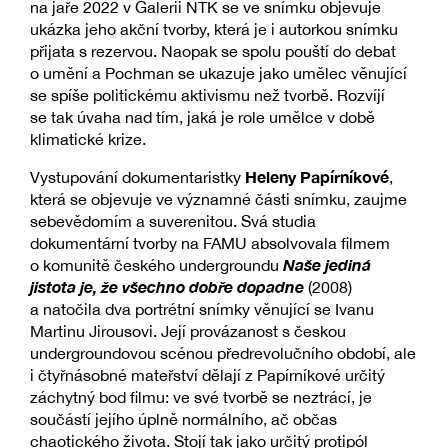
na jaře 2022 v Galerii NTK se ve snímku objevuje
ukázka jeho akční tvorby, která je i autorkou snímku
přijata s rezervou. Naopak se spolu pouští do debat
o umění a Pochman se ukazuje jako umělec věnující
se spíše politickému aktivismu než tvorbě. Rozvíjí
se tak úvaha nad tím, jaká je role umělce v době
klimatické krize.
Heleny Papírníkové
Vystupování dokumentaristky
,
která se objevuje ve významné části snímku, zaujme
sebevědomím a suverenitou. Svá studia
dokumentární tvorby na FAMU absolvovala filmem
Naše jediná
o komunitě českého undergroundu
jistota je, že všechno dobře dopadne
(2008)
a natočila dva portrétní snímky věnující se Ivanu
Martinu Jirousovi. Její provázanost s českou
undergroundovou scénou předrevolučního období, ale
i čtyřnásobné mateřství dělají z Papírníkové určitý
záchytný bod filmu: ve své tvorbě se neztrácí, je
součástí jejího úplně normálního, ač občas
chaotického života. Stojí tak jako určitý protipól