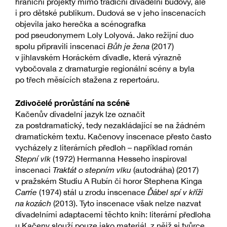
hraniční projekty mimo tradiční divadelní budovy, ale
i pro dětské publikum. Dudová se v jeho inscenacích
objevila jako herečka a scénografka
pod pseudonymem Loly Lolyová. Jako režijní duo
spolu připravili inscenaci
Bůh je žena
(2017)
v jihlavském Horáckém divadle, která výrazně
vybočovala z dramaturgie regionální scény a byla
po třech měsících stažena z repertoáru.
Zdivočelé prorůstání na scéně
Kačenův divadelní jazyk lze označit
za postdramatický, tedy nezakládající se na žádném
dramatickém textu. Kačenovy inscenace přesto často
vycházely z literárních předloh –⁠ například román
Stepní vlk
(1972) Hermanna Hesseho inspiroval
inscenaci
Traktát o stepním vlku
(autodráha) (2017)
v pražském Studiu A Rubín či horor Stephena Kinga
Carrie
(1974) stál u zrodu inscenace
Ďábel spí v kříži
na kozách
(2013). Tyto inscenace však nelze nazvat
divadelními adaptacemi těchto knih: literární předloha
u Kačeny slouží pouze jako materiál, z nějž si tvůrce