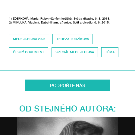
---
1)
ZDEŇKOVÁ, Marie. Ruby něžných kožíšků. Svět a divadlo, č. 3, 2018.
2)
MIKULKA, Vladimír. Ďábel-li tam, ať vejde. Svět a divadlo, č. 6, 2015.
MFDF JI.HLAVA 2023
TEREZA TURZÍKOVÁ
ČESKÝ DOKUMENT
SPECIÁL MFDF JI.HLAVA
TÉMA
PODPOŘTE NÁS
OD STEJNÉHO AUTORA: