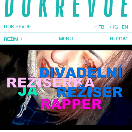
DOK.REVUE
FB
IG
EN
MENU
HLEDAT
REŽIM