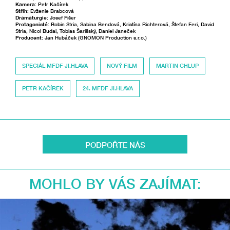
Kamera
: Petr Kačírek
Střih
: Evženie Brabcová
Dramaturgie
: Josef Fišer
Protagonisté
: Robin Stria, Sabina Bendová, Kristína Richterová, Štefan Feri, David
Stria, Nicol Budai, Tobias Šarišský, Daniel Janeček
Producent
: Jan Hubáček (GNOMON Production s.r.o.)
SPECIÁL MFDF JI.HLAVA
NOVÝ FILM
MARTIN CHLUP
PETR KAČÍREK
24. MFDF JI.HLAVA
PODPOŘTE NÁS
MOHLO BY VÁS ZAJÍMAT: