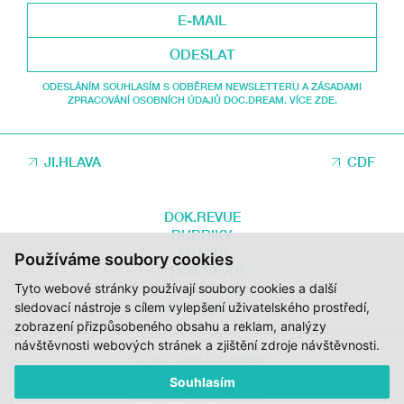
ODESLAT
ODESLÁNÍM SOUHLASÍM S ODBĚREM NEWSLETTERU A ZÁSADAMI
ZPRACOVÁNÍ OSOBNÍCH ÚDAJŮ DOC.DREAM. VÍCE ZDE.
JI.HLAVA
CDF
DOK.REVUE
RUBRIKY
AUTOŘI
Používáme soubory cookies
O DOK.REVUE
Tyto webové stránky používají soubory cookies a další
PODPOŘTE NÁS
KONTAKTY
sledovací nástroje s cílem vylepšení uživatelského prostředí,
zobrazení přizpůsobeného obsahu a reklam, analýzy
návštěvnosti webových stránek a zjištění zdroje návštěvnosti.
© 2012 – 2026 DOC.DREAM
Souhlasím
ZA PODPORY STÁTNÍHO FONDU KINEMATOGRAFIE, KRAJE VYSOČINA A
MINISTERSTVA KULTURY ČR.