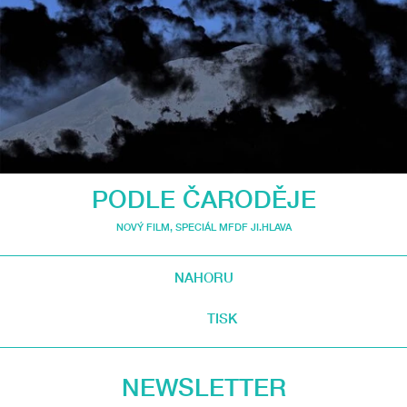
PODLE ČARODĚJE
NOVÝ FILM
,
SPECIÁL MFDF JI.HLAVA
NAHORU
TISK
NEWSLETTER