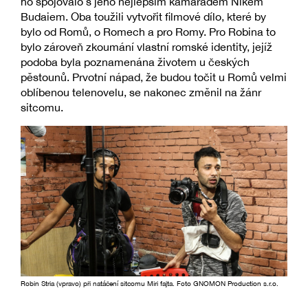
ho spojovalo s jeho nejlepším kamarádem Nikem
Budaiem. Oba toužili vytvořit filmové dílo, které by
bylo od Romů, o Romech a pro Romy. Pro Robina to
bylo zároveň zkoumání vlastní romské identity, jejíž
podoba byla poznamenána životem u českých
pěstounů. Prvotní nápad, že budou točit u Romů velmi
oblíbenou telenovelu, se nakonec změnil na žánr
sitcomu.
Robin Stria (vpravo) při natáčení sitcomu Miri fajta. Foto GNOMON Production s.r.o.