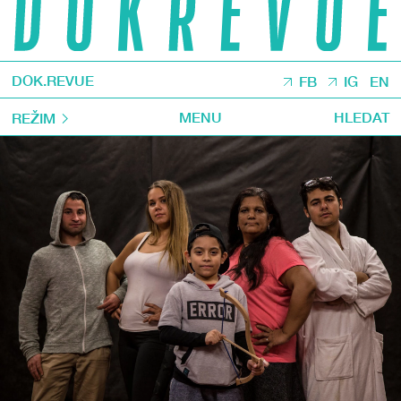
DOK.REVUE
FB
IG
EN
MENU
HLEDAT
REŽIM