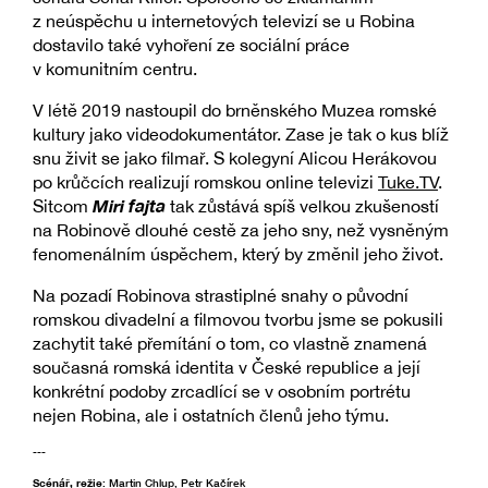
z neúspěchu u internetových televizí se u Robina
dostavilo také vyhoření ze sociální práce
v komunitním centru.
V létě 2019 nastoupil do brněnského Muzea romské
kultury jako videodokumentátor. Zase je tak o kus blíž
snu živit se jako filmař. S kolegyní Alicou Herákovou
po krůčcích realizují romskou online televizi
Tuke.TV
.
Miri fajta
Sitcom
tak zůstává spíš velkou zkušeností
na Robinově dlouhé cestě za jeho sny, než vysněným
fenomenálním úspěchem, který by změnil jeho život.
Na pozadí Robinova strastiplné snahy o původní
romskou divadelní a filmovou tvorbu jsme se pokusili
zachytit také přemítání o tom, co vlastně znamená
současná romská identita v České republice a její
konkrétní podoby zrcadlící se v osobním portrétu
nejen Robina, ale i ostatních členů jeho týmu.
---
Scénář, režie
: Martin Chlup, Petr Kačírek