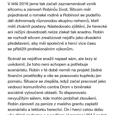
V létě 2016 jsme tak začali zaznamenávat vznik
sitcomu a zároveň Robinův život. Sitcom měl
pojednávat o romské rodině a Robinovi se podařilo
dát dohromady různorodou skupinu neherců, kteří
měli ztvárnit postavy. Následovalo zjištění, že herecké
ani režijní dovednosti nelze získat tak snadno. Robin
se rozhodl sitcom zrealizovat nejdřív jako divadelní
představení, aby měl společně s herci více času
se přiblížit profesionálním výkonům.
Scénář se nejdříve snažil napsat sám, ale brzy si
uvědomil, že toho není schopen a potřebuje
scenáristu. Robin v té době neměl na projekt žádné
finanční prostředky a vše se posouvalo kupředu jen
pomalu. Situace se zlepšila, když začal pracovat jako
vedoucí komunitního centra Drom v brněnské
sociálně vyloučené oblasti. To disponovalo
nevyužitým sálem, kde mohlo probíhat zkoušení.
Robin zároveň za peníze z malého grantu zaplatil
scenáristu a lektorku herectví. On i herci celou dobu
vše dělali zadarmo a z nadšení. V prosinci 2017 se tak