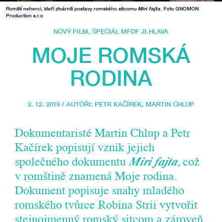
Romští neherci, kteří ztvárnili postavy romského sitcomu
Miri fajta
. Foto GNOMON
Production s.r.o
NOVÝ FILM
,
SPECIÁL MFDF JI.HLAVA
MOJE ROMSKÁ
RODINA
2. 12. 2019 / AUTOŘI:
PETR KAČÍREK
,
MARTIN CHLUP
Dokumentaristé Martin Chlup a Petr
Kačírek popisují vznik jejich
společného dokumentu
Miri fajta
, což
v romštině znamená Moje rodina.
Dokument popisuje snahy mladého
romského tvůrce Robina Strii vytvořit
stejnojmenný romský sitcom a zároveň