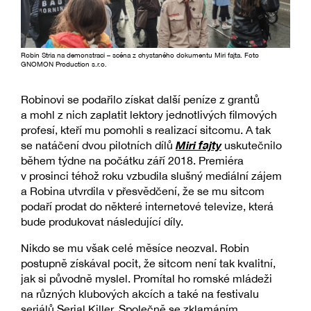
Robin Stria na demonstraci – scéna z chystaného dokumentu Miri fajta. Foto
GNOMON Production s.r.o.
Robinovi se podařilo získat další peníze z grantů
a mohl z nich zaplatit lektory jednotlivých filmových
profesí, kteří mu pomohli s realizací sitcomu. A tak
Miri fajty
se natáčení dvou pilotních dílů
uskutečnilo
během týdne na počátku září 2018. Premiéra
v prosinci téhož roku vzbudila slušný mediální zájem
a Robina utvrdila v přesvědčení, že se mu sitcom
podaří prodat do některé internetové televize, která
bude produkovat následující díly.
Nikdo se mu však celé měsíce neozval. Robin
postupně získával pocit, že sitcom není tak kvalitní,
jak si původně myslel. Promítal ho romské mládeži
na různých klubových akcích a také na festivalu
seriálů Serial Killer. Společně se zklamáním