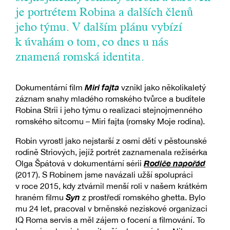
je portrétem Robina a dalších členů
jeho týmu. V dalším plánu vybízí
k úvahám o tom, co dnes u nás
znamená romská identita.
Miri fajta
Dokumentární film
vznikl jako několikaletý
záznam snahy mladého romského tvůrce a buditele
Robina Strii i jeho týmu o realizaci stejnojmenného
romského sitcomu – Miri fajta (romsky Moje rodina).
Robin vyrostl jako nejstarší z osmi dětí v pěstounské
rodině Striových, jejíž portrét zaznamenala režisérka
Rodiče napořád
Olga Špátová v dokumentární sérii
(2017). S Robinem jsme navázali užší spolupráci
v roce 2015, kdy ztvárnil menší roli v našem krátkém
Syn
hraném filmu
z prostředí romského ghetta. Bylo
mu 24 let, pracoval v brněnské neziskové organizaci
IQ Roma servis a měl zájem o focení a filmování. To