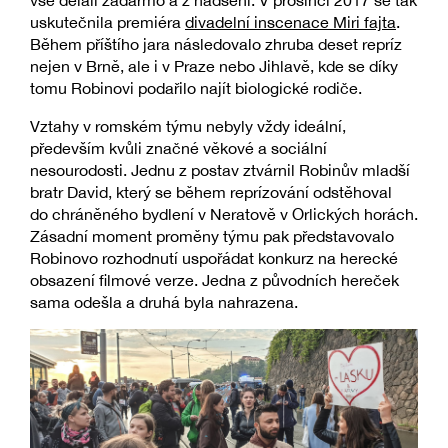
uskutečnila premiéra
divadelní inscenace Miri fajta
.
Během příštího jara následovalo zhruba deset repríz
nejen v Brně, ale i v Praze nebo Jihlavě, kde se díky
tomu Robinovi podařilo najít biologické rodiče.
Vztahy v romském týmu nebyly vždy ideální,
především kvůli značné věkové a sociální
nesourodosti. Jednu z postav ztvárnil Robinův mladší
bratr David, který se během reprízování odstěhoval
do chráněného bydlení v Neratově v Orlických horách.
Zásadní moment proměny týmu pak představovalo
Robinovo rozhodnutí uspořádat konkurz na herecké
obsazení filmové verze. Jedna z původních hereček
sama odešla a druhá byla nahrazena.