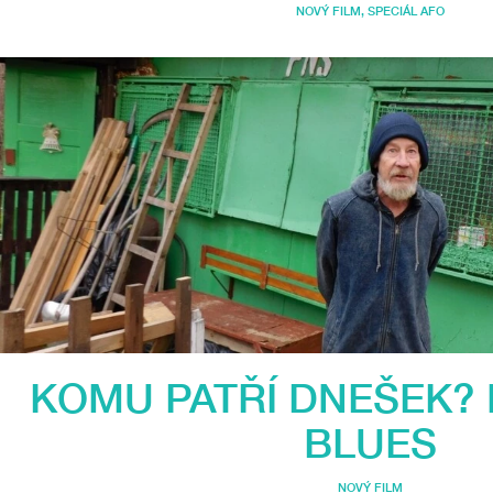
NOVÝ FILM
,
SPECIÁL AFO
KOMU PATŘÍ DNEŠEK?
BLUES
NOVÝ FILM