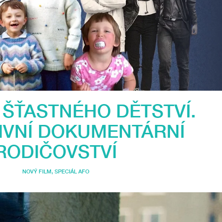
 ŠŤASTNÉHO DĚTSTVÍ.
IVNÍ DOKUMENTÁRNÍ
RODIČOVSTVÍ
NOVÝ FILM
,
SPECIÁL AFO