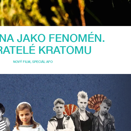
NA JAKO FENOMÉN.
RATELÉ KRATOMU
NOVÝ FILM
,
SPECIÁL AFO