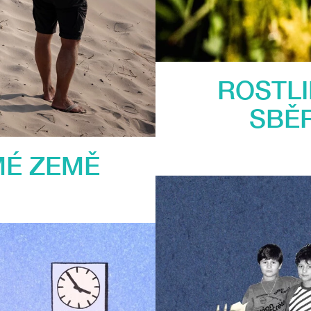
ROSTLI
SBĚ
MÉ ZEMĚ