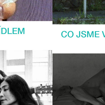
ÍDLEM
CO JSME 