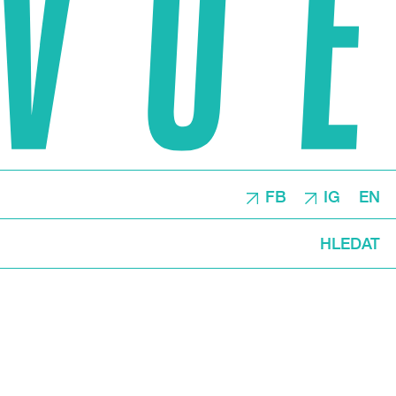
FB
IG
EN
HLEDAT