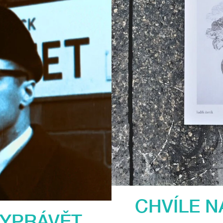
CHVÍLE N
VYPRÁVĚT