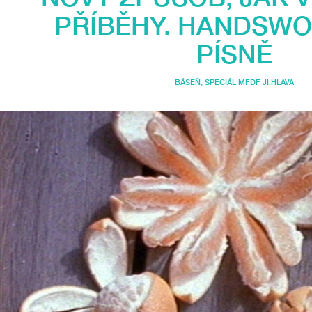
PŘÍBĚHY. HANDSW
PÍSNĚ
BÁSEŇ
,
SPECIÁL MFDF JI.HLAVA