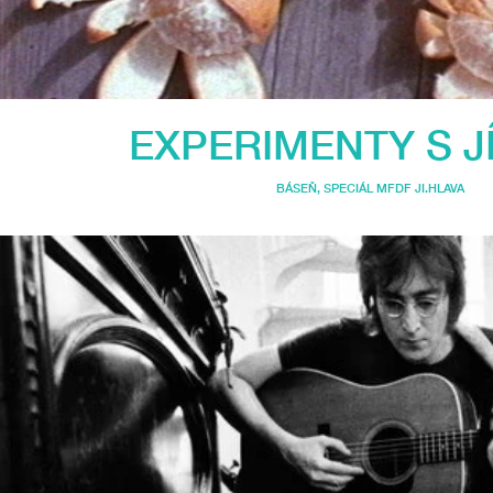
EXPERIMENTY S J
BÁSEŇ
,
SPECIÁL MFDF JI.HLAVA