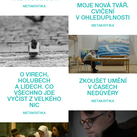
MOJE NOVÁ TVÁŘ.
METAKRITIKA
CVIČENÍ
V OHLEDUPLNOSTI
METAKRITIKA
O VIRECH,
HOLUBECH
ZKOUŠET UMĚNÍ
A LIDECH. CO
V ČASECH
VŠECHNO JDE
NEDŮVĚRY
VYČÍST Z VELKÉHO
METAKRITIKA
NIC
METAKRITIKA