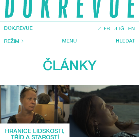
DOK.REVUE
FB
IG
EN
MENU
HLEDAT
REŽIM
ČLÁNKY
HRANICE LIDSKOSTI,
TŘÍD A STAROSTÍ