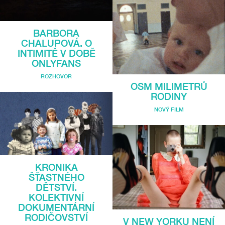
BARBORA
CHALUPOVÁ. O
INTIMITĚ V DOBĚ
ONLYFANS
ROZHOVOR
OSM MILIMETRŮ
RODINY
NOVÝ FILM
KRONIKA
ŠŤASTNÉHO
DĚTSTVÍ.
KOLEKTIVNÍ
DOKUMENTÁRNÍ
RODIČOVSTVÍ
V NEW YORKU NENÍ