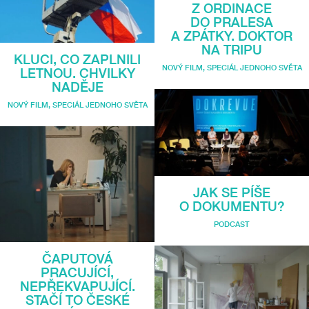
Z ORDINACE
DO PRALESA
A ZPÁTKY. DOKTOR
NA TRIPU
KLUCI, CO ZAPLNILI
NOVÝ FILM
,
SPECIÁL JEDNOHO SVĚTA
LETNOU. CHVILKY
NADĚJE
NOVÝ FILM
,
SPECIÁL JEDNOHO SVĚTA
JAK SE PÍŠE
O DOKUMENTU?
PODCAST
ČAPUTOVÁ
PRACUJÍCÍ,
NEPŘEKVAPUJÍCÍ.
STAČÍ TO ČESKÉ