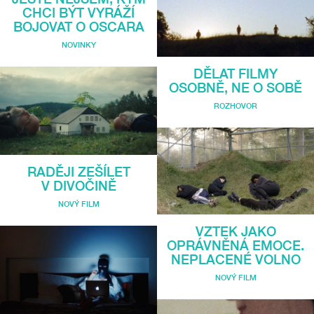
CHCI BÝT VYRÁŽÍ
BOJOVAT O OSCARA
NOVINKY
DĚLAT FILMY
OSOBNĚ, NE O SOBĚ
ROZHOVOR
RADĚJI ZEŠÍLET
V DIVOČINĚ
NOVÝ FILM
VZTEK JAKO
OPRÁVNĚNÁ EMOCE.
NEPLACENÉ VOLNO
NOVÝ FILM