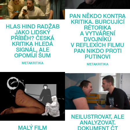
PAN NĚKDO KONTRA
KRITIKA. BURCUJÍCÍ
HLAS HIND RADŽAB
RÉTORIKA
JAKO LIDSKÝ
A VYTVÁŘENÍ
PŘÍBĚH? ČESKÁ
DVOJNÍKŮ
KRITIKA HLEDÁ
V REFLEXÍCH FILMU
SIGNÁL, ALE
PAN NIKDO PROTI
OPOMÍJÍ ŠUM
PUTINOVI
METAKRITIKA
METAKRITIKA
NEILUSTROVAT, ALE
ANALYZOVAT.
MALÝ FILM
DOKUMENT ČT