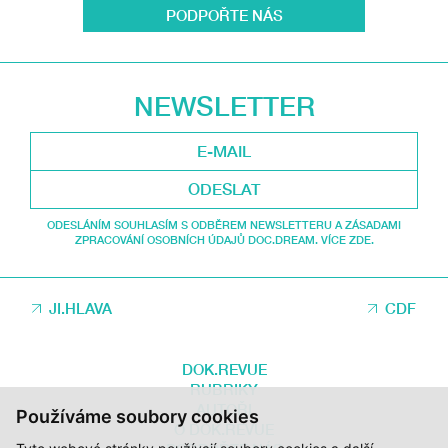
PODPOŘTE NÁS
NEWSLETTER
ODESLAT
ODESLÁNÍM SOUHLASÍM S ODBĚREM NEWSLETTERU A ZÁSADAMI
ZPRACOVÁNÍ OSOBNÍCH ÚDAJŮ DOC.DREAM. VÍCE ZDE.
JI.HLAVA
CDF
DOK.REVUE
RUBRIKY
AUTOŘI
Používáme soubory cookies
O DOK.REVUE