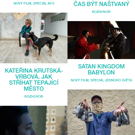
ČAS BÝT NAŠTVANÝ
NOVÝ FILM
,
SPECIÁL AFO
ROZHOVOR
SATAN KINGDOM
KATEŘINA KRUTSKÁ-
BABYLON
VRBOVÁ. JAK
NOVÝ FILM
,
SPECIÁL JEDNOHO SVĚTA
STŘÍHAT TEPAJÍCÍ
MĚSTO
ROZHOVOR