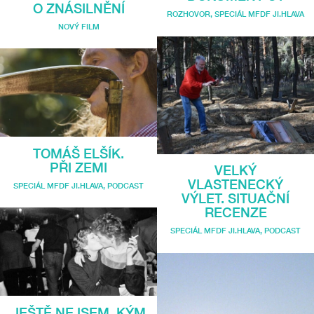
O ZNÁSILNĚNÍ
ROZHOVOR
,
SPECIÁL MFDF JI.HLAVA
NOVÝ FILM
TOMÁŠ ELŠÍK.
PŘI ZEMI
VELKÝ
VLASTENECKÝ
SPECIÁL MFDF JI.HLAVA
,
PODCAST
VÝLET. SITUAČNÍ
RECENZE
SPECIÁL MFDF JI.HLAVA
,
PODCAST
JEŠTĚ NEJSEM, KÝM