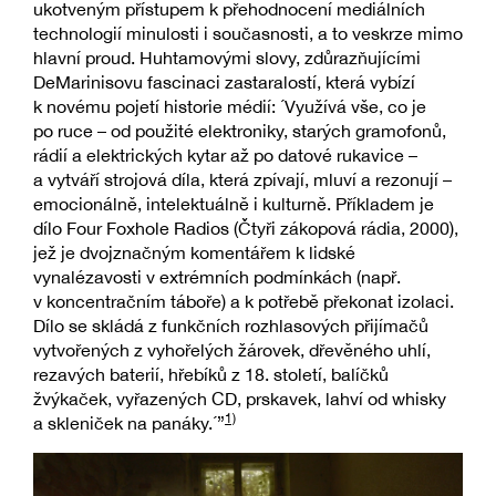
ukotveným přístupem k přehodnocení mediálních
technologií minulosti i současnosti, a to veskrze mimo
hlavní proud. Huhtamovými slovy, zdůrazňujícími
DeMarinisovu fascinaci zastaralostí, která vybízí
k novému pojetí historie médií: ´Využívá vše, co je
po ruce – od použité elektroniky, starých gramofonů,
rádií a elektrických kytar až po datové rukavice –
a vytváří strojová díla, která zpívají, mluví a rezonují –
emocionálně, intelektuálně i kulturně. Příkladem je
dílo Four Foxhole Radios (Čtyři zákopová rádia, 2000),
jež je dvojznačným komentářem k lidské
vynalézavosti v extrémních podmínkách (např.
v koncentračním táboře) a k potřebě překonat izolaci.
Dílo se skládá z funkčních rozhlasových přijímačů
vytvořených z vyhořelých žárovek, dřevěného uhlí,
rezavých baterií, hřebíků z 18. století, balíčků
žvýkaček, vyřazených CD, prskavek, lahví od whisky
1)
a skleniček na panáky.´”