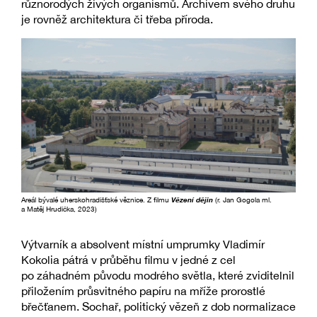
různorodých živých organismů. Archivem svého druhu
je rovněž architektura či třeba příroda.
Areál bývalé uherskohradišťské věznice. Z filmu
Vězení dějin
(r. Jan Gogola ml.
a Matěj Hrudička, 2023)
Výtvarník a absolvent místní umprumky Vladimír
Kokolia pátrá v průběhu filmu v jedné z cel
po záhadném původu modrého světla, které zviditelnil
přiložením průsvitného papíru na mříže prorostlé
břečťanem. Sochař, politický vězeň z dob normalizace