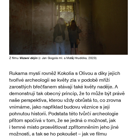
Z filmu
Vězení dějin
(r. Jan Gogola ml. a Matěj Hrudička, 2023)
Rukama myslí rovněž Kokolia s Olivou a díky jejich
tvořivé archeologii se květy zla v podobě mříží
zarostlých břečťanem stávají také květy naděje. A
demonstrují tak obecný princip, že to může být právě
naše perspektiva, kterou vždy obrůstá to, co zrovna
vnímáme, jako například budovu věznice s její
pohnutou historií. Podstata této tvůrčí archeologie
přitom spočívá v tom, že se jedná o možnost, jak
i temné místo prosvětlovat zpřítomněním jeho jiné
možnosti, a tak se ho pokoušet – jak ve filmu