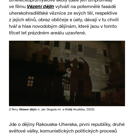
Vězení dějin
ve filmu
vytváří na potemnělé fasádě
uherskohradišťské věznice ze svých těl, respektive
z jejich stínů, obraz obličeje s ústy, dávají v tu chvíli
tvář a hlas novodobým dějinám, které jsou v tomto
třicet let prázdném areálu uzavřené.
Z filmu
Vězení dějin
(r. Jan Gogola ml. a Matěj Hrudička, 2023)
Jde o dějiny Rakouska-Uherska, první republiky, druhé
světové války, komunistických politických procesů