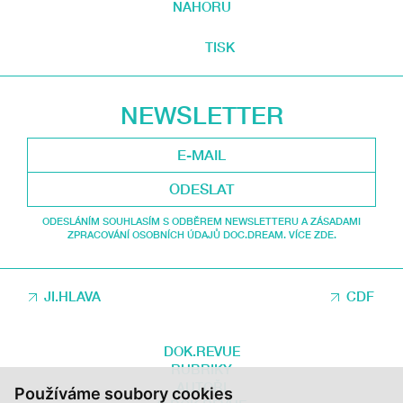
NAHORU
TISK
NEWSLETTER
ODESLAT
ODESLÁNÍM SOUHLASÍM S ODBĚREM NEWSLETTERU A ZÁSADAMI
ZPRACOVÁNÍ OSOBNÍCH ÚDAJŮ DOC.DREAM. VÍCE ZDE.
JI.HLAVA
CDF
DOK.REVUE
RUBRIKY
AUTOŘI
Používáme soubory cookies