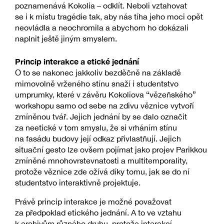
poznamenává Kokolia – odklít. Neboli vztahovat
se i k místu tragédie tak, aby nás tíha jeho moci opět
neovládla a neochromila a abychom ho dokázali
naplnit ještě jiným smyslem.
Princip interakce a etické jednání
O to se nakonec jakkoliv bezděčně na základě
mimovolně vrženého stínu snaží i studentstvo
umprumky, které v závěru Kokoliova “vězeňského”
workshopu samo od sebe na zdivu věznice vytvoří
zmíněnou tvář. Jejich jednání by se dalo označit
za neetické v tom smyslu, že si vrháním stínu
na fasádu budovy její odkaz přivlastňují. Jejich
situační gesto lze ovšem pojímat jako projev Parikkou
zmíněné mnohovrstevnatosti a multitemporality,
protože věznice zde ožívá díky tomu, jak se do ní
studentstvo interaktivně projektuje.
Právě princip interakce je možné považovat
za předpoklad etického jednání. A to ve vztahu
k archivům různého druhu, protože interakcí