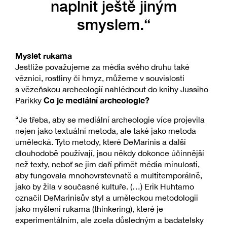
naplnit ještě jiným
smyslem.“
Myslet rukama
Jestliže považujeme za média svého druhu také
věznici, rostliny či hmyz, můžeme v souvislosti
s vězeňskou archeologií nahlédnout do knihy Jussiho
Co je mediální archeologie?
Parikky
“Je třeba, aby se mediální archeologie více projevila
nejen jako textuální metoda, ale také jako metoda
umělecká. Tyto metody, které DeMarinis a další
dlouhodobě používají, jsou někdy dokonce účinnější
než texty, neboť se jim daří přimět média minulosti,
aby fungovala mnohovrstevnatě a multitemporálně,
jako by žila v současné kultuře. (…) Erik Huhtamo
označil DeMarinisův styl a uměleckou metodologii
jako myšlení rukama (thinkering), které je
experimentálním, ale zcela důsledným a badatelsky