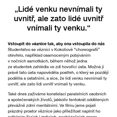
„Lidé venku nevnímali ty
uvnitř, ale zato lidé uvnitř
vnímali ty venku.“
Vstoupit do věznice tak, aby ona vstoupila do nás
Studentstvo se věznici v Kokoliově “choreografii”
otevřelo, například osamoceným pobýváním
v nočních samotkách, během něhož jedna
ze studentek zahlédla ve zdi hovořící ústa. Možná jí
právě tato ústa napověděla postřeh, o který se později
podělila s ostatními, a sice, že lidi venku nevnímali ty
uvnitř, ale zato lidi uvnitř vnímali ty venku.
Také dnes zažíváme konstelaci paralelních osobních
a společenských životů, jakkoliv tentokrát oddělených
převážně zdmi mentálními. Ve filmu jsme pojali
prázdný prostor věznice jako příležitost naplnit ho
setkáním živých i mrtvých, pocházejících zpoza