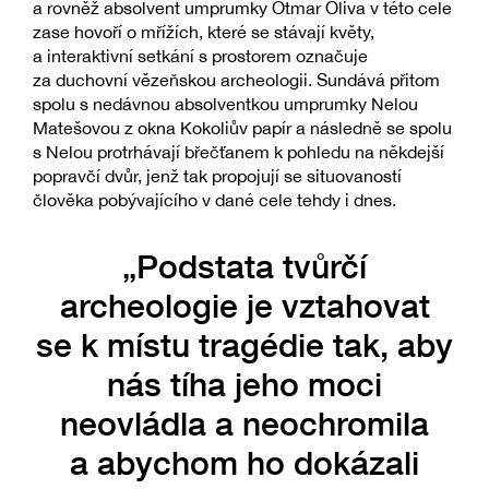
a rovněž absolvent umprumky Otmar Oliva v této cele
zase hovoří o mřížích, které se stávají květy,
a interaktivní setkání s prostorem označuje
za duchovní vězeňskou archeologii. Sundává přitom
spolu s nedávnou absolventkou umprumky Nelou
Matešovou z okna Kokoliův papír a následně se spolu
s Nelou protrhávají břečťanem k pohledu na někdejší
popravčí dvůr, jenž tak propojují se situovaností
člověka pobývajícího v dané cele tehdy i dnes.
„Podstata tvůrčí
archeologie je vztahovat
se k místu tragédie tak, aby
nás tíha jeho moci
neovládla a neochromila
a abychom ho dokázali