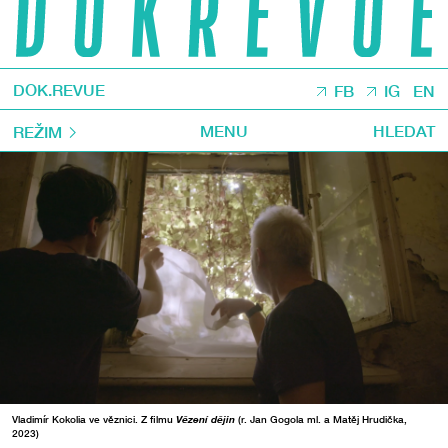
DOK.REVUE
FB
IG
EN
MENU
HLEDAT
REŽIM
Vladimír Kokolia ve věznici. Z filmu
Vězení dějin
(r. Jan Gogola ml. a Matěj Hrudička,
2023)