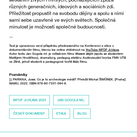
různých generačních, ideových a sociálních zdí.
Příležitost propustit na svobodu dějiny a spolu s nimi
sami sebe uzavřené ve svých světech. Společná
minulost je možností společné budoucnosti.
---
Text je upravenou verzí příspěvku předneseného na Konferenci o etice v
dokumentárním filmu, kterou lze online zhlédnout na
YouTube MFDF Ji.hlava
.
Autor textu Jan Gogola ml. je režisérem filmu
Vězení dějin
(spolu se studentem
Matějem Hrudičkou), dramaturg, pedagog ateliéru Audiovizuální tvorba FMK UTB
ve Zlíně, jehož studenti a pedagogové tvořili štáb filmu.
Poznámky
1)
PARIKKA, Jussi. Co je to archeologie médií? Přeložil Michal ŠIMŮNEK. [Praha]:
NAMU, 2022. ISBN 978-80-7331-584-9.
MFDF JI.HLAVA 2023
JAN GOGOLA ML.
ČESKÝ DOKUMENT
ETIKA
BLOG