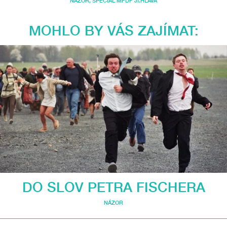
NÁZOR
,
SPECIÁL MFDF JI.HLAVA
MOHLO BY VÁS ZAJÍMAT:
DO SLOV PETRA FISCHERA
NÁZOR