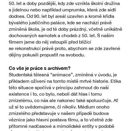
50. let a doby pozdější, kdy zde vznikla školní družina
s jídelnou nebo například umprumka, která zde sídlí
dodnes. Od 90. let byl areál uzavřen a kromě křídla
bývalého justičního paláce, kde se nachází právě
zmíněná škola, je od té doby prázdný, včetně unikátně
dochovaných samotek a chodeb z 50. let. S naším
filmem jsme do něj vstoupili před blížící
se rekonstrukcí právě proto, abychom se zde zavřené
dějiny pokusili propustit na svobodu.
Co vše je práce s archivem?
Studentská tělesná “animace”, zmíněná v úvodu, je
příkladem oživení na tomto místě mrtvé historie. Etika
této situace spočívá v principu zahrnout do naší
existence i to, co bylo, neboli dát hlas i tomu
zmizelému, co nás ale nakonec také spoluurčuje. Ať
už si to uvědomujeme, či nikoliv. Médium onoho
zmizelého představuje v našem případě budova
věznice jako hlavní postava filmu, a to včetně zde
přítomné nadčasové a mimolidské entity v podobě