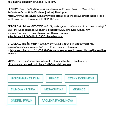
kde-zacina-blahobyt-druheho-40464600
SLADKÝ, Pavel.
Lidé utíkají před nespravedlností, nebo jí čelí. Tři filmové tipy z
festivalu Jeden svět
. In iRozhlas [online]. Dostupné z:
https://www.irozhlas.cz/kultura/film/lide-utikaji-pred-nespravedlnosti-nebo-ji-celi-
tri-filmove-tipy-z-festivalu_2403211132_job
SPÁČILOVÁ, Mirka.
RECENZE: Kdo tě potřebuje víc, dobrovolní otroci, nebo umírající
táta?
In: iDnes [online]. Dostupné z:
https://www.idnes.cz/kultura/film-
televize/hranice-evropy-uhlova-rychlikova-recenze-
vykoristovani.A240410_110936_filmvideo_spm
STEJSKAL, Tomáš.
Vítězný film z Jihlavy: Když jsou místo tabulek vidět lidé,
nelichotivá fakta se vytěsňují hůř
. In HN.cz [online]. Dostupné
z:
https://archiv.hn.cz/c1-65932650-hranice-prace-uhlova-rychlikova-jihlava-film-
festival
VITVAR, Jan.
Řídit firmu jako prase
. In: Respekt [online]. Dostupné z:
https://www.respekt.cz/kultura/ridit-firmu-jako-prase
HYPERMARKET FILM
PRÁCE
ČESKÝ DOKUMENT
FILMOVÁ KRITIKA
METAKRITIKA
MIGRACE
ONDŘEJ PAVLÍK
APOLENA RYCHLÍKOVÁ