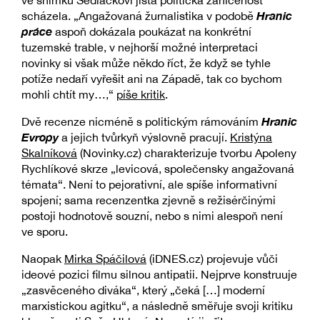
Hranic
scházela. „Angažovaná žurnalistika v podobě
práce
aspoň dokázala poukázat na konkrétní
tuzemské trable, v nejhorší možné interpretaci
novinky si však může někdo říct, že když se tyhle
potíže nedaří vyřešit ani na Západě, tak co bychom
mohli chtít my…,“
píše kritik
.
Hranic
Dvě recenze nicméně s politickým rámováním
Evropy
a jejich tvůrkyň výslovně pracují.
Kristýna
Skalníková
(Novinky.cz) charakterizuje tvorbu Apoleny
Rychlíkové skrze „levicová, společensky angažovaná
témata“. Není to pejorativní, ale spíše informativní
spojení; sama recenzentka zjevně s režisérčinými
postoji hodnotově souzní, nebo s nimi alespoň není
ve sporu.
Naopak
Mirka Spáčilová
(iDNES.cz) projevuje vůči
ideové pozici filmu silnou antipatii. Nejprve konstruuje
„zasvěceného diváka“, který „čeká […] moderní
marxistickou agitku“, a následně směřuje svoji kritiku