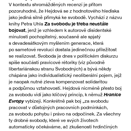
V kontextu shromážděných recenzí je přitom
pozoruhodné, že Hejdová se z hodnotového hlediska
jako jediná silně přimyká ke svobodě. Vychází z názvu
Za svobodu je třeba neustále
knihy Petra Uhla
bojovat
, jenž je vzhledem k autorově disidentské
minulosti pochopitelný, současně ale spjatý
s devadesátkovým myšlením generace, která
po sametové revoluci dostala jedinečnou příležitost
se realizovat. Svoboda je dnes v politickém diskurzu
spíše součástí pravicové rétoriky (viz původně
libertariánskou stranu Svobodných) a bývá někdy
chápána jako individualistický neoliberální pojem, jejž
je naopak nutné zleva kompenzovat solidaritou
a podpůrnou vztahovostí. Hejdová nicméně přesto boj
Hranice
za svobodu vidí jako klíčový princip, k němuž
Evropy
vybízejí. Konkrétně pak boj „za svobodu
pracovat v důstojných pracovních podmínkách,
za svobodu pohybu i právo na odpočinek. Za všechny
ty drobné svobody, které ve svých životech
automaticky očekáváme, ač zkušenosti hrdinčiných