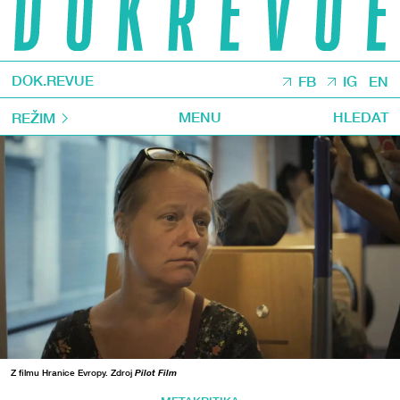
DOK.REVUE
FB
IG
EN
MENU
HLEDAT
REŽIM
Z filmu Hranice Evropy. Zdroj
Pilot Film