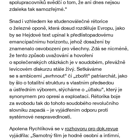
spolupracovníků svědčí o tom, že ani dnes nejsou
zdaleka tak samozřejmé.“
Snad i vzhledem ke studenoválečné rétorice
o železné oponě, která dosud rozděluje Evropu, jako
by se Hejdové text upínal k předlistopadovému
emancipačnímu horizontu, jehož dosažení by
znamenalo osvobození pro všechny. Zdá se nicméně,
že tento způsob uvažování a hovoření
o společenských otázkách je v soudobém, převážně
levicovém diskurzu stále živý. Setkáváme
se s ambicemi „svrhnout“ či „zbořit“ patriarchát, jako
by šlo o totalitní strukturu s vlastním předsedou
a ústředním výborem, slýcháme o „útlaku“, který je
synonymem pro opresi a exploataci. Rétorika boje
za svobodu tak do tohoto soudobého revolučního
slovníku zapadá – je vyjádřením odporu proti
systémové nespravedlnosti.
Apolena Rychlíková se v
rozhovoru pro dok.revue
vyjádřila: „Samotný film je hodně osobní a intimní,