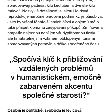
zpracovávají padesát kilo kedluben a dvě stě kilo
mrkve“. Nezvyklá detailnost, s jakou Hejdová
reprodukuje náročné pracovní podmínky, je působivá.
Jako by vršení těchto šílených čísel a objemů mělo
také přispět k onomu zasypávání příkopů. Zmiňovaná
empatie najednou není jen všudypřítomnou floskulí,
ale hmatatelnějším vztahem obklopeným tunami
zpracovávaných potravin a délkou oddřeného času.
„Spočívá klíč k přibližování
vzdálených problémů
v humanistickém, emočně
zabarveném akcentu
společné starosti?“
Osobní je politické, svoboda je levicová