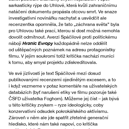
sarkasticky rýpe do Uhlové, která kvůli zahraničnímu
natáčení dokumentu propásla otcovu smrt. Ve snaze
investigativní novinářku nachytat a usvědčit ale
recenzentka opomněla, že tato „záchrana světa“ byla
pro Uhlovou také prací, kterou si dost možná nemohla
dovolit odmítnout. Averzi Spáčilové proti politickému
Hranic Evropy
náboji
každopádně nelze oddělit
od uštěpačných poznámek na adresu protagonistky
filmu. V jejím soukromí totiž kritička nachází munici
k tomu, aby smysl projektu zdiskreditovala.
Ve své jízlivosti je text Spáčilové mezi dosud
publikovanými recenzemi ojedinělým excesem, a to
i když vezmeme v potaz komentáře na uživatelských
databázích (byť narušení etiky ve filmu pozoruje také
ČSFD uživatelka Foghorn). Můžeme jej číst – jak bývá
u této kritičky zvykem – ryze ideologicky, coby
konzervativní odsudek pokrokářského aktivismu.
Zároveň v něm ale jde spatřit zřetelné generační
hledisko, které nám také napoví, co kritička