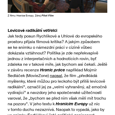
Z filmu Hranice Evropy. Zdroj
Pilot Film
Levicově radikální vetřelci
Jak tedy posun Rychlíkové a Uhlové do evropského
prostoru přijala filmová kritika? A jakým způsobem
se ke snímku o námezdní práci v cizině vůbec
dokázala vztáhnout? Politika je zde nepřekvapivě
jednou z interpretačních a hodnotících rovin, byť
zdaleka ne v takové míře, jak bychom asi čekali. Ještě
Hranic práce
v závěru recenze
například Mojmír
Sedláček (MovieZone)
napsal
, že film „předkládá
myšlenky, které můžou pro leckoho být příliš levicově
radikální“, označil jej za „velmi vyhraněný, až emočně
vydírající“ a navzdory jeho společenské užitečnosti
varoval, že „bychom se před ním však měli mít trochu
Hranicím Evropy
na pozoru“. V jeho textu k
už nic
v tomto duchu nezaznívá. Naopak to vypadá, jako by
ve snímku Sedláčkovi jistá politická zanícenost