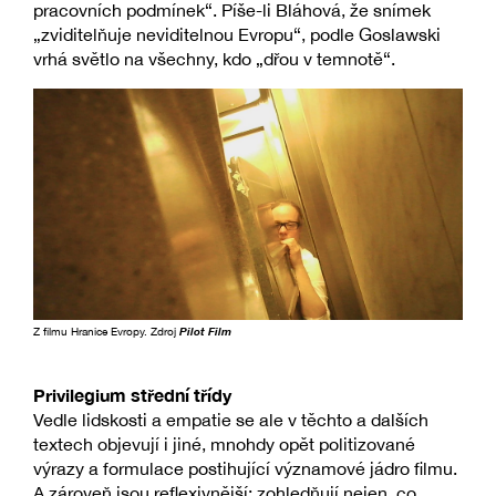
pracovních podmínek“. Píše-li Bláhová, že snímek
„zviditelňuje neviditelnou Evropu“, podle Goslawski
vrhá světlo na všechny, kdo „dřou v temnotě“.
Z filmu Hranice Evropy. Zdroj
Pilot Film
Privilegium střední třídy
Vedle lidskosti a empatie se ale v těchto a dalších
textech objevují i jiné, mnohdy opět politizované
výrazy a formulace postihující významové jádro filmu.
A zároveň jsou reflexivnější: zohledňují nejen, co