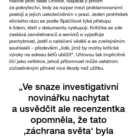
hlavně proti Saše Uhlové. Napadá ji přitom
za pokrytectví, tedy za rozpor mezi proklamovanými
postoji a jejich uskutečněním v praxi. Jeden prohřešek
etického rázu se podle Spáčilové týká přístupu
k lidem, kteří v dokumentu vystupují. Kritička se zde
zastává zaměstnanců a seniorů a vyjadřuje
pochybnost, jestli o natáčení věděli a se zveřejněním
souhlasili – především „lidé, jimž by mohly kritické
výroky na adresu šéfů ublížit“. Uhlovou tak implicitně
líčí jako vetřelce, jehož přítomnost může ostatním
zúčastněným přinést více škody než užitku.
„Ve snaze investigativní
novinářku nachytat
a usvědčit ale recenzentka
opomněla, že tato
,záchrana světa‘ byla