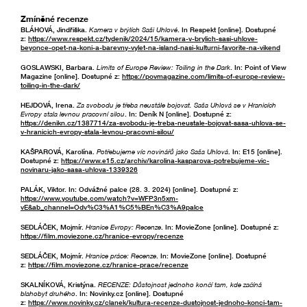
Zmíněné recenze
BLÁHOVÁ, Jindřiška.
Kamera v brýlích Saši Uhlové
. In Respekt [online]. Dostupné
z:
https://www.respekt.cz/tydenik/2024/15/kamera-v-brylich-sasi-uhlove-
beyonce-opet-na-koni-a-barevny-vylet-na-island-nasi-kulturni-favorite-na-vikend
GOSLAWSKI, Barbara.
Limits of Europe Review: Toiling in the Dark
. In: Point of View
Magazine [online]. Dostupné z:
https://povmagazine.com/limits-of-europe-review-
toiling-in-the-dark/
HEJDOVÁ, Irena.
Za svobodu je třeba neustále bojovat. Saša Uhlová se v Hranicích
Evropy stala levnou pracovní silou
. In: Deník N [online]. Dostupné z:
https://denikn.cz/1387714/za-svobodu-je-treba-neustale-bojovat-sasa-uhlova-se-
v-hranicich-evropy-stala-levnou-pracovni-silou/
KAŠPAROVÁ, Karolína.
Potřebujeme víc novinářů jako Saša Uhlová
. In: E15 [online].
Dostupné z:
https://www.e15.cz/archiv/karolina-kasparova-potrebujeme-vic-
novinaru-jako-sasa-uhlova-1339326
PALÁK, Viktor. In: Odvážné palce (28. 3. 2024) [online]. Dostupné z:
https://www.youtube.com/watch?v=WFP3n5xm-
vE&ab_channel=Odv%C3%A1%C5%BEn%C3%A9palce
SEDLÁČEK, Mojmír.
Hranice Evropy: Recenze
. In: MovieZone [online]. Dostupné z:
https://film.moviezone.cz/hranice-evropy/recenze
SEDLÁČEK, Mojmír.
Hranice práce: Recenze
. In: MovieZone [online]. Dostupné
z:
https://film.moviezone.cz/hranice-prace/recenze
SKALNÍKOVÁ, Kristýna.
RECENZE: Důstojnost jednoho končí tam, kde začíná
blahobyt druhého
. In: Novinky.cz [online]. Dostupné
z:
https://www.novinky.cz/clanek/kultura-recenze-dustojnost-jednoho-konci-tam-