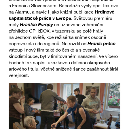
s Francií a Slovenskem. Reportáže vyšly opět textově
Hrdinové
na Alarmu, a navíc i jako knižní publikace
kapitalistické práce v Evropě
. Světovou premiéru
Hranice Evropy
měly
na uznávané zahraniční
přehlídce CPH:DOX, v tuzemsku se poté hrály
na Jednom světě, kde režisérka snímek osobně
Hranic práce
doprovázela i do regionů. Na rozdíl od
vstoupil nový film také do české a slovenské
kinodistribuce, byť v limitovaném nasazení. Ve vícero
bodech tak naplnil ukázkovou definici okrajového
artového titulu, včetně snížené šance zasáhnout širší
veřejnost.