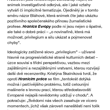
snímek investigativně odkrývá, ale i jaké vztahy
vytváří či implicitně tematizuje. Ojedinělý je v tomto
směru názor Bláhové, která snímek čte jako ukázku
pozitivního společenského přínosu žurnalistické
Hranice Evropy
profese.
podle ní jsou nejen o špatné,
ale také o dobré práci – „o novinařině, která má
možnost, privilegium a sílu ukázat a pojmenovat
chyby“.
Ideologicky zatížené slovo „privilegium“ – užívané
hlavně na progresivistické straně kulturních debat –
úzce souvisí s třídní perspektivou, vazbou mezi
zajištěnými a nezajištěnými vrstvami, kterou rozvíjejí
další dvě recenzentky. Kristýna Skalníková tvrdí, že
Hranicím práce
oproti
se film „tentokrát dotýká
možná i palčivějšího problému, totiž celounijní
mašinerie s levnou prací, kterou středostavovští
Evropané nejspíš nevědomky udržují v chodu“. A
pokračuje: „Svědomí nás všech zasahuje ve vícero
momentech, jichž však zároveň naneštěstí není tolik