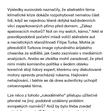
Výsledky eurovoleb naznačily, že abstraktní téma
klimatické krize dokáže rozpohybovat nemalou část
lidí, když se najednou těsně dotýká každodenních
věcí zaparkovaných přímo před domem. „Zákaz
spalovacích motorů? Not on my watch, kámo,“ řekli si
pravděpodobně početní mladí voliči sběratele aut
a nacistických starožitností Filipa Turka. Mohla je
přesvědčit Turkova image vytuněného árijského
chasníka ze sídliště, jak často zaznívalo v mediálních
analýzách. Anebo se zkrátka mohli zaradovat, že před
nimi místo komisního politika v šedém obleku
konečně stojí lidový expert, kterému ony diskutované
motory opravdu procházejí rukama. Hajlování
nehajlování, i takhle se dá dnes autenticky uchopit
celoevropské téma.
Lze něco z tohoto „rukodělného“ přístupu užitečně
přenést na jiný, podobně vzdálený problém
evropských rozměrů? Aniž by bylo třeba zvedat