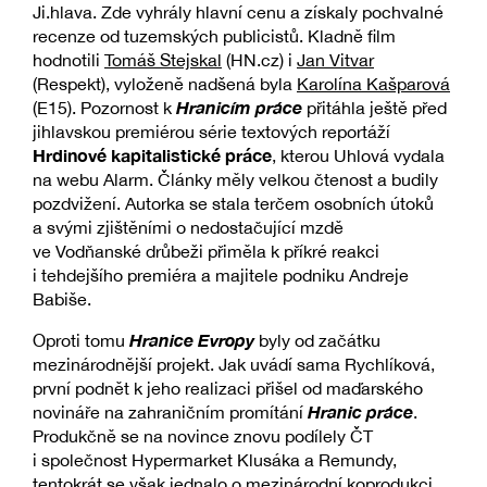
Ji.hlava. Zde vyhrály hlavní cenu a získaly pochvalné
recenze od tuzemských publicistů. Kladně film
hodnotili
Tomáš Stejskal
(HN.cz) i
Jan Vitvar
(Respekt), vyloženě nadšená byla
Karolína Kašparová
Hranicím práce
(E15). Pozornost k
přitáhla ještě před
jihlavskou premiérou série textových reportáží
Hrdinové kapitalistické práce
, kterou Uhlová vydala
na webu Alarm. Články měly velkou čtenost a budily
pozdvižení. Autorka se stala terčem osobních útoků
a svými zjištěními o nedostačující mzdě
ve Vodňanské drůbeži přiměla k příkré reakci
i tehdejšího premiéra a majitele podniku Andreje
Babiše.
Hranice Evropy
Oproti tomu
byly od začátku
mezinárodnější projekt. Jak uvádí sama Rychlíková,
první podnět k jeho realizaci přišel od maďarského
Hranic práce
novináře na zahraničním promítání
.
Produkčně se na novince znovu podílely ČT
i společnost Hypermarket Klusáka a Remundy,
tentokrát se však jednalo o mezinárodní koprodukci