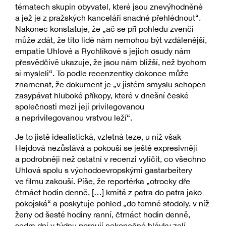
tématech skupin obyvatel, které jsou znevýhodněné
a jež je z pražských kanceláří snadné přehlédnout“.
Nakonec konstatuje, že „ač se při pohledu zvenčí
může zdát, že tito lidé nám nemohou být vzdálenější,
empatie Uhlové a Rychlíkové s jejich osudy nám
přesvědčivě ukazuje, že jsou nám bližší, než bychom
si mysleli“. To podle recenzentky dokonce může
znamenat, že dokument je „v jistém smyslu schopen
zasypávat hluboké příkopy, které v dnešní české
společnosti mezi její privilegovanou
a neprivilegovanou vrstvou leží“.
Je to jistě idealistická, vzletná teze, u níž však
Hejdová nezůstává a pokouší se ještě expresivněji
a podrobněji než ostatní v recenzi vylíčit, co všechno
Uhlová spolu s východoevropskými gastarbeitery
ve filmu zakouší. Píše, že reportérka „otrocky dře
čtrnáct hodin denně, […] kmitá z patra do patra jako
pokojská“ a poskytuje pohled „do temné stodoly, v níž
ženy od šesté hodiny ranní, čtrnáct hodin denně,
sedm dní v týdnu porcují nekonečné hlávky zelí,