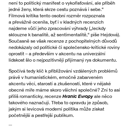
není to politický manifest o vykořisťování, ale příběh
jedné ženy, která skrze cestu poznává i sebe.“
Filmová kritika tento osobní rozměr rozpoznala
a převážně ocenila, byť i v kladných recenzích
najdeme vůči jeho zpracování výhrady („leckdy
sklouzne k banalitě, až sentimentalitě,“ píše Hejdová).
Současně se však recenze z pochopitelných důvodů
nedokázaly od politické či společensko-kritické roviny
oprostit – a především v akcentu na univerzální
lidskost šlo o nejpozitivněji přijímaný rys dokumentu.
Spočívá tedy klíč k přibližování vzdálených problémů
právě v humanistickém, emočně zabarveném
akcentu věcí, starostí a zkušeností, které v nějaké
obecné míře máme skoro všichni společné? Zní to asi
Hranic Evropy
příliš romanticky, recenze
ale něco
takového naznačují. Třeba to opravdu je způsob,
jakým si levicová moderní politika může získat
početnější a pestřejší publikum.
---