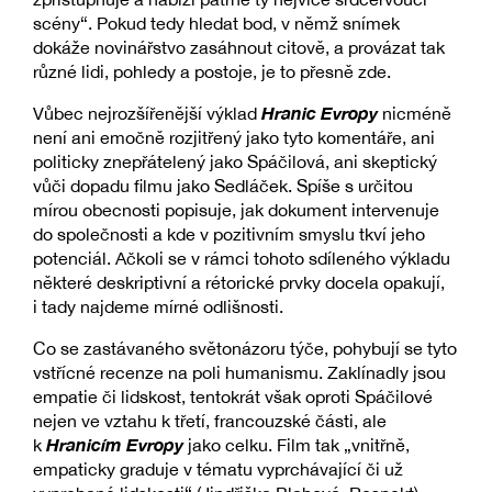
scény“. Pokud tedy hledat bod, v němž snímek
dokáže novinářstvo zasáhnout citově, a provázat tak
různé lidi, pohledy a postoje, je to přesně zde.
Hranic Evropy
Vůbec nejrozšířenější výklad
nicméně
není ani emočně rozjitřený jako tyto komentáře, ani
politicky znepřátelený jako Spáčilová, ani skeptický
vůči dopadu filmu jako Sedláček. Spíše s určitou
mírou obecnosti popisuje, jak dokument intervenuje
do společnosti a kde v pozitivním smyslu tkví jeho
potenciál. Ačkoli se v rámci tohoto sdíleného výkladu
některé deskriptivní a rétorické prvky docela opakují,
i tady najdeme mírné odlišnosti.
Co se zastávaného světonázoru týče, pohybují se tyto
vstřícné recenze na poli humanismu. Zaklínadly jsou
empatie či lidskost, tentokrát však oproti Spáčilové
nejen ve vztahu k třetí, francouzské části, ale
Hranicím Evropy
k
jako celku. Film tak „vnitřně,
empaticky graduje v tématu vyprchávající či už