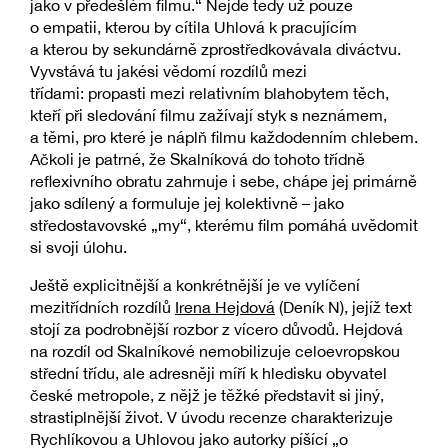
jako v předešlém filmu.“ Nejde tedy už pouze
o empatii, kterou by cítila Uhlová k pracujícím
a kterou by sekundárně zprostředkovávala diváctvu.
Vyvstává tu jakési vědomí rozdílů mezi
třídami: propasti mezi relativním blahobytem těch,
kteří při sledování filmu zažívají styk s neznámem,
a těmi, pro které je náplň filmu každodenním chlebem.
Ačkoli je patrné, že Skalníková do tohoto třídně
reflexivního obratu zahrnuje i sebe, chápe jej primárně
jako sdílený a formuluje jej kolektivně – jako
středostavovské „my“, kterému film pomáhá uvědomit
si svoji úlohu.
Ještě explicitnější a konkrétnější je ve vylíčení
mezitřídních rozdílů
Irena Hejdová
(Deník N), jejíž text
stojí za podrobnější rozbor z vícero důvodů. Hejdová
na rozdíl od Skalníkové nemobilizuje celoevropskou
střední třídu, ale adresněji míří k hledisku obyvatel
české metropole, z nějž je těžké představit si jiný,
strastiplnější život. V úvodu recenze charakterizuje
Rychlíkovou a Uhlovou jako autorky píšící „o