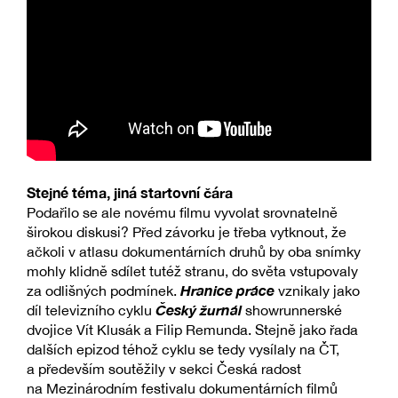
Stejné téma, jiná startovní čára
Podařilo se ale novému filmu vyvolat srovnatelně
širokou diskusi? Před závorku je třeba vytknout, že
ačkoli v atlasu dokumentárních druhů by oba snímky
mohly klidně sdílet tutéž stranu, do světa vstupovaly
Hranice práce
za odlišných podmínek.
vznikaly jako
Český žurnál
díl televizního cyklu
showrunnerské
dvojice Vít Klusák a Filip Remunda. Stejně jako řada
dalších epizod téhož cyklu se tedy vysílaly na ČT,
a především soutěžily v sekci Česká radost
na Mezinárodním festivalu dokumentárních filmů