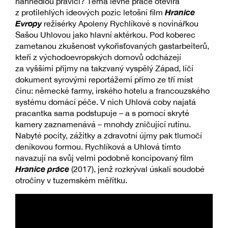
nahnědlou pravici? Téma levné práce otevírá
Hranice
z protilehlých ideových pozic letošní film
Evropy
režisérky Apoleny Rychlíkové s novinářkou
Sašou Uhlovou jako hlavní aktérkou. Pod koberec
zametanou zkušenost vykořisťovaných gastarbeiterů,
kteří z východoevropských domovů odcházejí
za vyššími příjmy na takzvaný vyspělý Západ, líčí
dokument syrovými reportážemi přímo ze tří míst
činu: německé farmy, irského hotelu a francouzského
systému domácí péče. V nich Uhlová coby najatá
pracantka sama podstupuje – a s pomocí skryté
kamery zaznamenává – mnohdy zničující rutinu.
Nabyté pocity, zážitky a zdravotní újmy pak tlumočí
deníkovou formou. Rychlíková a Uhlová tímto
navazují na svůj velmi podobně koncipovaný film
Hranice práce
(2017), jenž rozkrýval úskalí soudobé
otročiny v tuzemském měřítku.