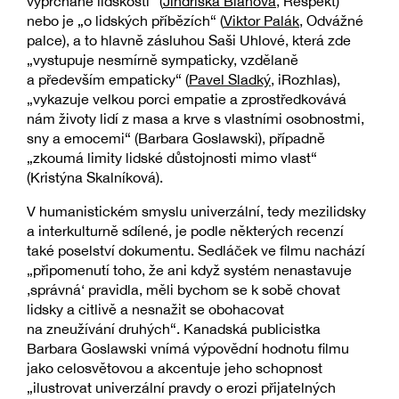
vyprchané lidskosti“ (
Jindřiška Blahová
, Respekt)
nebo je „o lidských příbězích“ (
Viktor Palák
, Odvážné
palce), a to hlavně zásluhou Saši Uhlové, která zde
„vystupuje nesmírně sympaticky, vzdělaně
a především empaticky“ (
Pavel Sladký
, iRozhlas),
„vykazuje velkou porci empatie a zprostředkovává
nám životy lidí z masa a krve s vlastními osobnostmi,
sny a emocemi“ (Barbara Goslawski), případně
„zkoumá limity lidské důstojnosti mimo vlast“
(Kristýna Skalníková).
V humanistickém smyslu univerzální, tedy mezilidsky
a interkulturně sdílené, je podle některých recenzí
také poselství dokumentu. Sedláček ve filmu nachází
„připomenutí toho, že ani když systém nenastavuje
‚správná‘ pravidla, měli bychom se k sobě chovat
lidsky a citlivě a nesnažit se obohacovat
na zneužívání druhých“. Kanadská publicistka
Barbara Goslawski vnímá výpovědní hodnotu filmu
jako celosvětovou a akcentuje jeho schopnost
„ilustrovat univerzální pravdy o erozi přijatelných