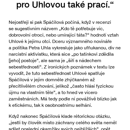
pro Uhlovou také prací.“
Nejostřeji si pak Spáčilová počíná, když v recenzi
se sugestivním názvem „Kdo tě potřebuje víc,
dobrovolní otroci, nebo umírající táta?“ hodnotí vztah
Uhlové k jejímu otci. Dceru významného novináře
a politika Petra Uhla vykresluje jako ufňukanou, div ne
narcistní aktivistku, která sice „po tatínkovi zdědila
[jeho] postoje“, ale sama je „šíří s nádechem
sebestřednosti“. Z ironických poznámek v textu lze
vyvodit, že tuto sebestřednost Uhlové spatřuje
Spáčilová v jejím domněle zhýčkaném až
přecitlivělém chování, jelikož „často hlásí fyzickou
újmu na vlastním těle“, a to hned ve vícero
zaměstnáních. Má tedy podle ní povážlivě blízko jak
k etickému, tak k osobnostnímu selhání.
Když nakonec Spáčilová klade rétorickou otázku,
„jestli by člověk místo záchrany celého světa neměl
sdílet poslední okamžiky svých nejbližších“, opět