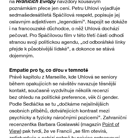
Hranicích Evropy
na
navzdory kousavým
poznámkám přece jen cení. Petru Uhlovi vyjadřuje
sedmašedesátiletá Spáčilová respekt, popisuje jej
oslavným adjektivem „legendární“. Napojit se dokáže
i na francouzské důchodce, o něž Uhlová dochází
pečovat. Pro Spáčilovou film v této třetí části odhodí
stranou svoji politickou agendu, „od odborářské linky
přejde k působivější lidské“, a dokonce se stává
dojemným.
Empatie pro ty, co dřou v temnotě
Právě kapitolu z Marseille, kde Uhlová se seniory
během opakujících se návštěv navazuje těsnější
kontakt, současně vyzdvihuje několik recenzí
bez ohledu na politické preference, věk či gender.
Podle Sedláčka se tu „dočkáme nejsilnějších
osobních příběhů, dotvářejících kontrast mezi
psychicky a fyzicky náročnými pozicemi“. Zahraniční
recenzentka Barbara Goslawski (magazín
Point of
View
) pak tvrdí, že ve Francii „se film otevírá,
zpřístupňuje a nabízí patrně ty nejvíce srdcervoucí