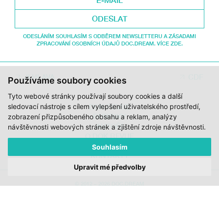
ODESLAT
ODESLÁNÍM SOUHLASÍM S ODBĚREM NEWSLETTERU A ZÁSADAMI
ZPRACOVÁNÍ OSOBNÍCH ÚDAJŮ DOC.DREAM. VÍCE ZDE.
JI.HLAVA
CDF
Používáme soubory cookies
Tyto webové stránky používají soubory cookies a další
DOK.REVUE
sledovací nástroje s cílem vylepšení uživatelského prostředí,
RUBRIKY
zobrazení přizpůsobeného obsahu a reklam, analýzy
AUTOŘI
návštěvnosti webových stránek a zjištění zdroje návštěvnosti.
O DOK.REVUE
PODPOŘTE NÁS
Souhlasím
KONTAKTY
Upravit mé předvolby
© 2012 – 2026 DOC.DREAM
ZA PODPORY STÁTNÍHO FONDU KINEMATOGRAFIE, KRAJE VYSOČINA A
MINISTERSTVA KULTURY ČR.