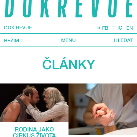
DOK.REVUE
FB
IG
EN
MENU
HLEDAT
REŽIM
ČLÁNKY
RODINA JAKO
CIRKUS ŽIVOTA