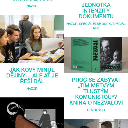
JEDNOTKA
NÁZOR
INTENZITY
DOKUMENTU
NÁZOR
,
SPECIÁL ELBE DOCK
,
SPECIÁL
AFO
JAK KOVY MINUL
DĚJINY… ALE AŤ JE
PROČ SE ZABÝVAT
ŘEŠÍ DÁL
„TÍM MRTVÝM
NÁZOR
TLUSTÝM
KOMUNISTOU“?
KNIHA O NEZVALOVI
ROZHOVOR