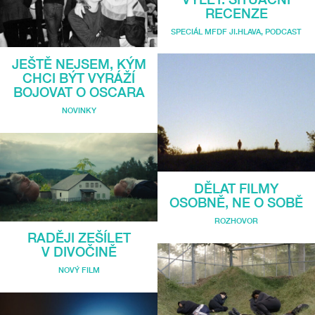
RECENZE
SPECIÁL MFDF JI.HLAVA
,
PODCAST
JEŠTĚ NEJSEM, KÝM
CHCI BÝT VYRÁŽÍ
BOJOVAT O OSCARA
NOVINKY
DĚLAT FILMY
OSOBNĚ, NE O SOBĚ
ROZHOVOR
RADĚJI ZEŠÍLET
V DIVOČINĚ
NOVÝ FILM