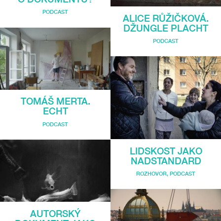
PODCAST
ALICE RŮŽIČKOVÁ.
DŽUNGLE PLACHT
PODCAST
TOMÁŠ MERTA.
ECHT
PODCAST
LIDSKOST JAKO
NADSTANDARD
ROZHOVOR
,
PODCAST
AUTORSKÝ