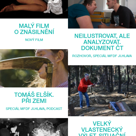
MALÝ FILM
O ZNÁSILNĚNÍ
NEILUSTROVAT, ALE
NOVÝ FILM
ANALYZOVAT.
DOKUMENT ČT
ROZHOVOR
,
SPECIÁL MFDF JI.HLAVA
TOMÁŠ ELŠÍK.
PŘI ZEMI
SPECIÁL MFDF JI.HLAVA
,
PODCAST
VELKÝ
VLASTENECKÝ
VÝLET. SITUAČNÍ