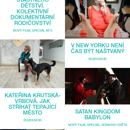
DĚTSTVÍ.
KOLEKTIVNÍ
DOKUMENTÁRNÍ
RODIČOVSTVÍ
NOVÝ FILM
,
SPECIÁL AFO
V NEW YORKU NENÍ
ČAS BÝT NAŠTVANÝ
ROZHOVOR
KATEŘINA KRUTSKÁ-
VRBOVÁ. JAK
STŘÍHAT TEPAJÍCÍ
SATAN KINGDOM
MĚSTO
BABYLON
ROZHOVOR
NOVÝ FILM
,
SPECIÁL JEDNOHO SVĚTA