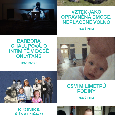
VZTEK JAKO
OPRÁVNĚNÁ EMOCE.
NEPLACENÉ VOLNO
NOVÝ FILM
BARBORA
CHALUPOVÁ. O
INTIMITĚ V DOBĚ
ONLYFANS
ROZHOVOR
OSM MILIMETRŮ
RODINY
NOVÝ FILM
KRONIKA
ŠŤASTNÉHO