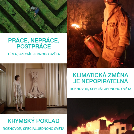
PRÁCE, NEPRÁCE,
POSTPRÁCE
TÉMA
,
SPECIÁL JEDNOHO SVĚTA
KLIMATICKÁ ZMĚNA
JE NEPOPIRATELNÁ
ROZHOVOR
,
SPECIÁL JEDNOHO SVĚTA
KRYMSKÝ POKLAD
ROZHOVOR
,
SPECIÁL JEDNOHO SVĚTA