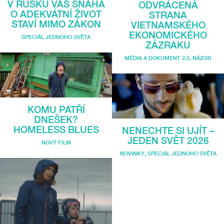
V RUSKU VÁS SNAHA
ODVRÁCENÁ
O ADEKVÁTNÍ ŽIVOT
STRANA
STAVÍ MIMO ZÁKON
VIETNAMSKÉHO
EKONOMICKÉHO
SPECIÁL JEDNOHO SVĚTA
ZÁZRAKU
MÉDIA A DOKUMENT 2.0
,
NÁZOR
KOMU PATŘÍ
DNEŠEK?
HOMELESS BLUES
NENECHTE SI UJÍT –
JEDEN SVĚT 2026
NOVÝ FILM
NOVINKY
,
SPECIÁL JEDNOHO SVĚTA