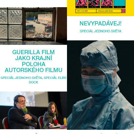
NEVYPADÁVEJ!
SPECIÁL JEDNOHO SVĚTA
GUERILLA FILM
JAKO KRAJNÍ
POLOHA
AUTORSKÉHO FILMU
SPECIÁL JEDNOHO SVĚTA
,
SPECIÁL ELBE
DOCK