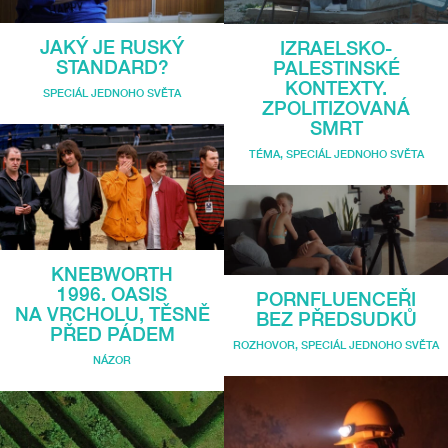
JAKÝ JE RUSKÝ
IZRAELSKO-
STANDARD?
PALESTINSKÉ
KONTEXTY.
SPECIÁL JEDNOHO SVĚTA
ZPOLITIZOVANÁ
SMRT
TÉMA
,
SPECIÁL JEDNOHO SVĚTA
KNEBWORTH
1996. OASIS
PORNFLUENCEŘI
NA VRCHOLU, TĚSNĚ
BEZ PŘEDSUDKŮ
PŘED PÁDEM
ROZHOVOR
,
SPECIÁL JEDNOHO SVĚTA
NÁZOR