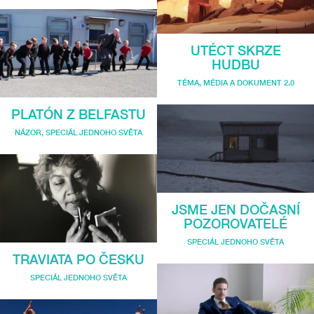
UTÉCT SKRZE
HUDBU
TÉMA
,
MÉDIA A DOKUMENT 2.0
PLATÓN Z BELFASTU
NÁZOR
,
SPECIÁL JEDNOHO SVĚTA
JSME JEN DOČASNÍ
POZOROVATELÉ
SPECIÁL JEDNOHO SVĚTA
TRAVIATA PO ČESKU
SPECIÁL JEDNOHO SVĚTA