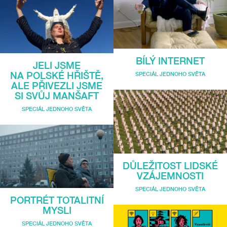
BÍLÝ INTERNET
JELI JSME
NA POLSKÉ HŘIŠTĚ,
SPECIÁL JEDNOHO SVĚTA
ALE PŘIVEZLI JSME
SI SVŮJ MANŠAFT
SPECIÁL JEDNOHO SVĚTA
DŮLEŽITOST LIDSKÉ
VZÁJEMNOSTI
SPECIÁL JEDNOHO SVĚTA
PORTRÉT TOTALITNÍ
MYSLI
SPECIÁL JEDNOHO SVĚTA