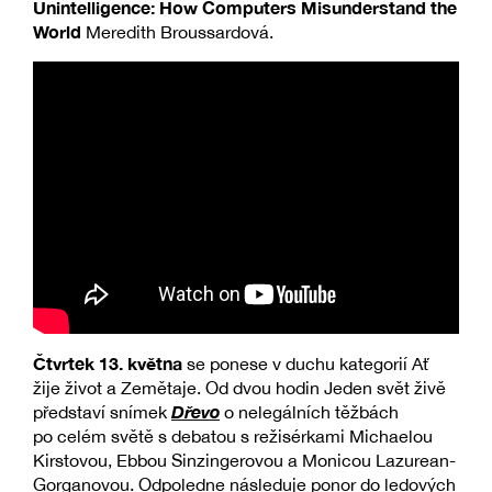
Unintelligence: How Computers Misunderstand the
World
Meredith Broussardová.
Čtvrtek 13. května
se ponese v duchu kategorií Ať
žije život a Zemětaje. Od dvou hodin Jeden svět živě
Dřevo
představí snímek
o nelegálních těžbách
po celém světě s debatou s režisérkami Michaelou
Kirstovou, Ebbou Sinzingerovou a Monicou Lazurean-
Gorganovou. Odpoledne následuje ponor do ledových