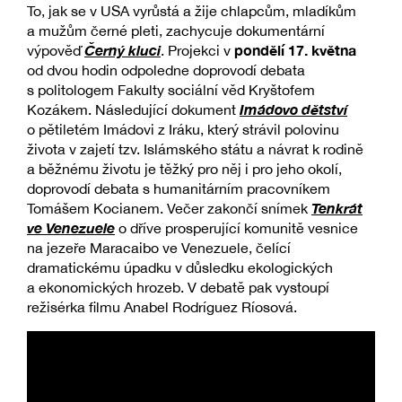
To, jak se v USA vyrůstá a žije chlapcům, mladíkům
a mužům černé pleti, zachycuje dokumentární
Černý kluci
pondělí 17. května
výpověď
. Projekci v
od dvou hodin odpoledne doprovodí debata
s politologem Fakulty sociální věd Kryštofem
Imádovo dětství
Kozákem. Následující dokument
o pětiletém Imádovi z Iráku, který strávil polovinu
života v zajetí tzv. Islámského státu a návrat k rodině
a běžnému životu je těžký pro něj i pro jeho okolí,
doprovodí debata s humanitárním pracovníkem
Tenkrát
Tomášem Kocianem. Večer zakončí snímek
ve Venezuele
o dříve prosperující komunitě vesnice
na jezeře Maracaibo ve Venezuele, čelící
dramatickému úpadku v důsledku ekologických
a ekonomických hrozeb. V debatě pak vystoupí
režisérka filmu Anabel Rodríguez Ríosová.