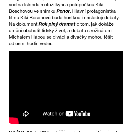
vod na Islandu s otužilkyní a potápěčkou Kiki
Ponor
Boschovou ve snímku
. Hlavní protagonistka
filmu Kiki Boschová bude hostkou i následují debaty.
Rok plný dramat
Na dokument
o tom, jak dokáže
umění obohatit lidský život, a debatu s režisérem
Michalem Hábou se diváci a divačky mohou těšit
od osmi hodin večer.