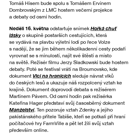
Tomáš Hisem bude spolu s Tomášem Ervínem
Dombrovským z LMC hostem večerní projekce
a debaty od osmi hodin.
Neděli 16. května
Hořká chuť
odstartuje snímek
lásky
o skupině postarších cestujících, která
se vydává na plavbu výletní lodí po řece Volze
s nadějí, že se jim během několikadenní cesty podaří
vyrovnat se s minulostí, najít své štěstí a místo
na světě. Režisér filmu Jerzy Sladkowski bude hostem
debaty. Poté se festival vrátí na Broumovsko, kde
Vlci na hranicích
dokument
sleduje návrat vlků
do českých lesů a ukazuje náš rozpolcený vztah ke
krajině. Dokument doprovodí debata s režisérem
Martinem Pávem. Od osmi hodin pak režisérka
Kateřina Hager představí svůj časosběrný dokument
Manželství
. Ten pozoruje vztah Zdenky a jejího
pakistánského přítele Tabiše, kteří se potkali při hraní
počítačové hry FarmVille a pět let žili svůj vztah
především online.