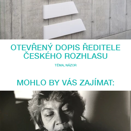
OTEVŘENÝ DOPIS ŘEDITELE
ČESKÉHO ROZHLASU
TÉMA
,
NÁZOR
MOHLO BY VÁS ZAJÍMAT: