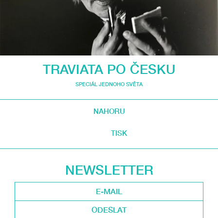
TRAVIATA PO ČESKU
SPECIÁL JEDNOHO SVĚTA
NAHORU
TISK
NEWSLETTER
ODESLAT