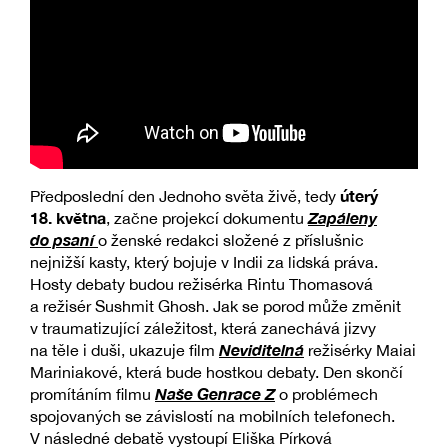
úterý
Předposlední den Jednoho světa živě, tedy
18. května
Zapáleny
, začne projekcí dokumentu
do psaní
o ženské redakci složené z příslušnic
nejnižší kasty, který bojuje v Indii za lidská práva.
Hosty debaty budou režisérka Rintu Thomasová
a režisér Sushmit Ghosh. Jak se porod může změnit
v traumatizující záležitost, která zanechává jizvy
Neviditelná
na těle i duši, ukazuje film
režisérky Maiai
Mariniakové, která bude hostkou debaty. Den skončí
Naše Genrace Z
promítáním filmu
o problémech
spojovaných se závislostí na mobilních telefonech.
V následné debatě vystoupí Eliška Pírková