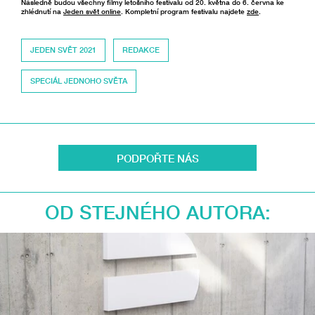
Následně budou všechny filmy letošního festivalu od 20. května do 6. června ke
zhlédnutí na
Jeden svět online
. Kompletní program festivalu najdete
zde
.
JEDEN SVĚT 2021
REDAKCE
SPECIÁL JEDNOHO SVĚTA
PODPOŘTE NÁS
OD STEJNÉHO AUTORA: