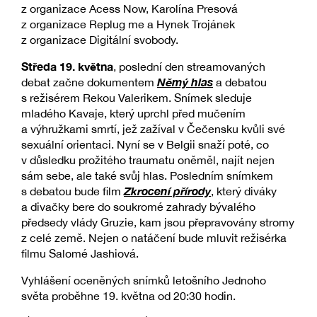
z organizace Acess Now, Karolína Presová
z organizace Replug me a Hynek Trojánek
z organizace Digitální svobody.
Středa 19. května
, poslední den streamovaných
Němý hlas
debat začne dokumentem
a debatou
s režisérem Rekou Valerikem. Snímek sleduje
mladého Kavaje, který uprchl před mučením
a výhružkami smrtí, jež zažíval v Čečensku kvůli své
sexuální orientaci. Nyní se v Belgii snaží poté, co
v důsledku prožitého traumatu oněměl, najít nejen
sám sebe, ale také svůj hlas. Posledním snímkem
Zkrocení přírody
s debatou bude film
, který diváky
a divačky bere do soukromé zahrady bývalého
předsedy vlády Gruzie, kam jsou přepravovány stromy
z celé země. Nejen o natáčení bude mluvit režisérka
filmu Salomé Jashiová.
Vyhlášení oceněných snímků letošního Jednoho
světa proběhne 19. května od 20:30 hodin.