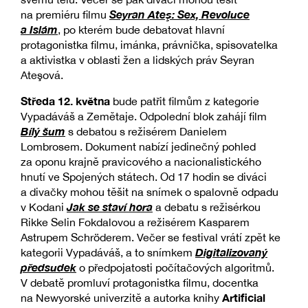
Seyran Ateş: Sex, Revoluce
na premiéru filmu
a Islám
, po kterém bude debatovat hlavní
protagonistka filmu, imánka, právnička, spisovatelka
a aktivistka v oblasti žen a lidských práv Seyran
Ateşová.
Středa 12. května
bude patřit filmům z kategorie
Vypadáváš a Zemětaje. Odpolední blok zahájí film
Bílý šum
s debatou s režisérem Danielem
Lombrosem. Dokument nabízí jedinečný pohled
za oponu krajně pravicového a nacionalistického
hnutí ve Spojených státech. Od 17 hodin se diváci
a divačky mohou těšit na snímek o spalovně odpadu
Jak se staví hora
v Kodani
a debatu s režisérkou
Rikke Selin Fokdalovou a režisérem Kasparem
Astrupem Schröderem. Večer se festival vrátí zpět ke
Digitalizovaný
kategorii Vypadáváš, a to snímkem
předsudek
o předpojatosti počítačových algoritmů.
V debatě promluví protagonistka filmu, docentka
Artificial
na Newyorské univerzitě a autorka knihy