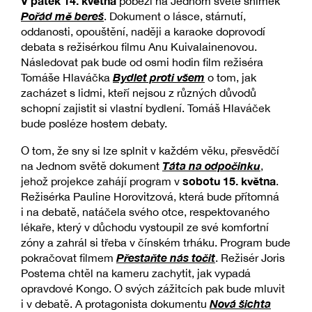
V pátek 14. května
poběží na Jednom světě snímek
Pořád mě bereš
. Dokument o lásce, stárnutí,
oddanosti, opouštění, naději a karaoke doprovodí
debata s režisérkou filmu Anu Kuivalainenovou.
Následovat pak bude od osmi hodin film režiséra
Bydlet proti všem
Tomáše Hlaváčka
o tom, jak
zacházet s lidmi, kteří nejsou z různých důvodů
schopní zajistit si vlastní bydlení. Tomáš Hlaváček
bude posléze hostem debaty.
O tom, že sny si lze splnit v každém věku, přesvědčí
Táta na odpočinku
na Jednom světě dokument
,
sobotu 15. května
jehož projekce zahájí program v
.
Režisérka Pauline Horovitzová, která bude přítomná
i na debatě, natáčela svého otce, respektovaného
lékaře, který v důchodu vystoupil ze své komfortní
zóny a zahrál si třeba v čínském trháku. Program bude
Přestaňte nás točit
pokračovat filmem
. Režisér Joris
Postema chtěl na kameru zachytit, jak vypadá
opravdové Kongo. O svých zážitcích pak bude mluvit
Nová šichta
i v debatě. A protagonista dokumentu