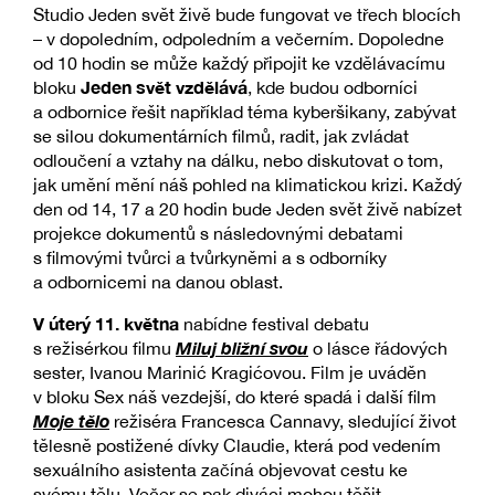
Studio Jeden svět živě bude fungovat ve třech blocích
– v dopoledním, odpoledním a večerním. Dopoledne
od 10 hodin se může každý připojit ke vzdělávacímu
Jeden svět vzdělává
bloku
, kde budou odborníci
a odbornice řešit například téma kyberšikany, zabývat
se silou dokumentárních filmů, radit, jak zvládat
odloučení a vztahy na dálku, nebo diskutovat o tom,
jak umění mění náš pohled na klimatickou krizi. Každý
den od 14, 17 a 20 hodin bude Jeden svět živě nabízet
projekce dokumentů s následovnými debatami
s filmovými tvůrci a tvůrkyněmi a s odborníky
a odbornicemi na danou oblast.
V úterý 11. května
nabídne festival debatu
Miluj bližní svou
s režisérkou filmu
o lásce řádových
sester, Ivanou Marinić Kragićovou. Film je uváděn
v bloku Sex náš vezdejší, do které spadá i další film
Moje tělo
režiséra Francesca Cannavy, sledující život
tělesně postižené dívky Claudie, která pod vedením
sexuálního asistenta začíná objevovat cestu ke
svému tělu. Večer se pak diváci mohou těšit