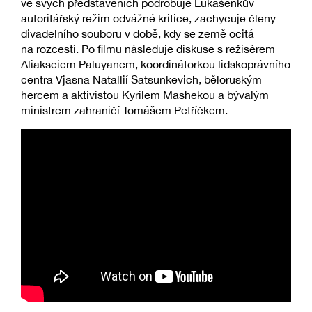
ve svých představeních podrobuje Lukašenkův
autoritářský režim odvážné kritice, zachycuje členy
divadelního souboru v době, kdy se země ocitá
na rozcestí. Po filmu následuje diskuse s režisérem
Aliakseiem Paluyanem, koordinátorkou lidskoprávního
centra Vjasna Natallií Satsunkevich, běloruským
hercem a aktivistou Kyrilem Mashekou a bývalým
ministrem zahraničí Tomášem Petříčkem.