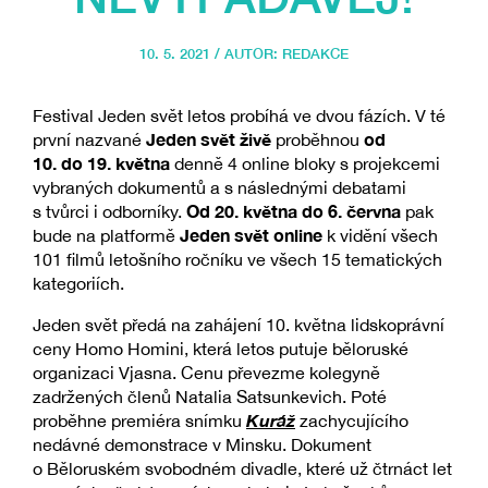
10. 5. 2021 / AUTOR:
REDAKCE
Festival Jeden svět letos probíhá ve dvou fázích. V té
Jeden svět živě
od
první nazvané
proběhnou
10. do 19. května
denně 4 online bloky s projekcemi
vybraných dokumentů a s následnými debatami
Od 20. května do 6. června
s tvůrci i odborníky.
pak
Jeden svět online
bude na platformě
k vidění všech
101 filmů letošního ročníku ve všech 15 tematických
kategoriích.
Jeden svět předá na zahájení 10. května lidskoprávní
ceny Homo Homini, která letos putuje běloruské
organizaci Vjasna. Cenu převezme kolegyně
zadržených členů Natalia Satsunkevich. Poté
Kuráž
proběhne premiéra snímku
zachycujícího
nedávné demonstrace v Minsku. Dokument
o Běloruském svobodném divadle, které už čtrnáct let