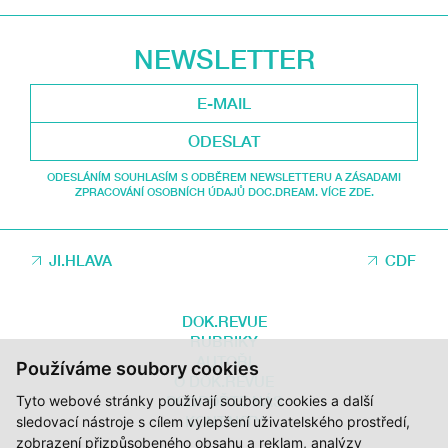
NEWSLETTER
ODESLAT
ODESLÁNÍM SOUHLASÍM S ODBĚREM NEWSLETTERU A ZÁSADAMI
ZPRACOVÁNÍ OSOBNÍCH ÚDAJŮ DOC.DREAM. VÍCE ZDE.
JI.HLAVA
CDF
DOK.REVUE
RUBRIKY
AUTOŘI
Používáme soubory cookies
O DOK.REVUE
PODPOŘTE NÁS
Tyto webové stránky používají soubory cookies a další
KONTAKTY
sledovací nástroje s cílem vylepšení uživatelského prostředí,
zobrazení přizpůsobeného obsahu a reklam, analýzy