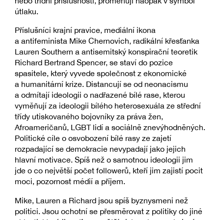
nebo třídní příslušnosti, proměňují naopak v symbol
útlaku.
Příslušníci krajní pravice, mediální ikona
a antifeminista Mike Chernovich, radikální křesťanka
Lauren Southern a antisemitský konspirační teoretik
Richard Bertrand Spencer, se staví do pozice
spasitele, který vyvede společnost z ekonomické
a humanitární krize. Distancují se od neonacismu
a odmítají ideologii o nadřazené bílé rase, kterou
vyměňují za ideologii bílého heterosexuála ze střední
třídy utiskovaného bojovníky za práva žen,
Afroameričanů, LGBT lidí a sociálně znevýhodněných.
Politické cíle o osvobození bílé rasy ze zajetí
rozpadající se demokracie nevypadají jako jejich
hlavní motivace. Spíš než o samotnou ideologii jim
jde o co největší počet followerů, kteří jim zajistí pocit
moci, pozornost médií a příjem.
Mike, Lauren a Richard jsou spíš byznysmeni než
politici. Jsou ochotní se přesměrovat z politiky do jiné