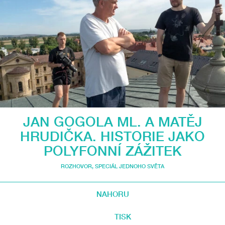
JAN GOGOLA ML. A MATĚJ
HRUDIČKA. HISTORIE JAKO
POLYFONNÍ ZÁŽITEK
ROZHOVOR
,
SPECIÁL JEDNOHO SVĚTA
NAHORU
TISK