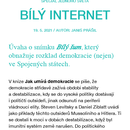
SPECIÁL JEDNOHO SVĚTA
BÍLÝ INTERNET
19. 5. 2021 / AUTOR:
JANIS PRÁŠIL
Úvaha o snímku
Bílý šum
, který
obnažuje rozklad demokracie (nejen)
ve Spojených státech.
Jak umírá demokracie
V knize
se píše, že
demokracie střídavě zažívá období stability
a destabilizace, kdy se do vysoké politiky dostávají
i političtí outsideři, jinak odsunutí na periferii
vládnoucí elity. Steven Levitsky a Daniel Ziblatt uvádí
jako příklady těchto outsiderů Mussoliniho a Hitlera. Ti
se dostali k moci v dobách destabilizace, když byl
imunitní systém země narušen. Do politického