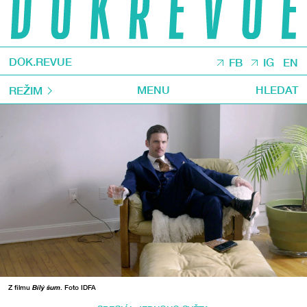
DOK.REVUE
FB
IG
EN
MENU
HLEDAT
REŽIM
Z filmu
Bílý šum
. Foto IDFA