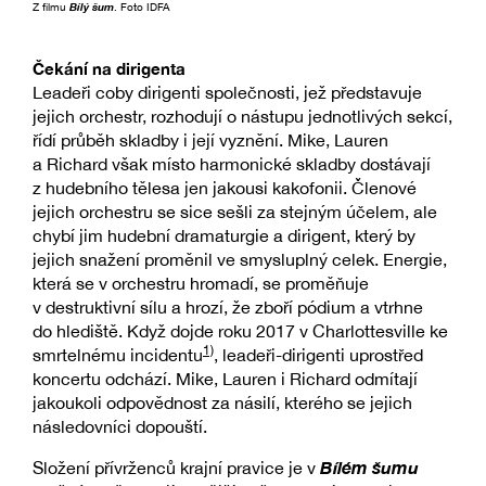
Z filmu
Bílý šum
. Foto IDFA
Čekání na dirigenta
Leadeři coby dirigenti společnosti, jež představuje
jejich orchestr, rozhodují o nástupu jednotlivých sekcí,
řídí průběh skladby i její vyznění. Mike, Lauren
a Richard však místo harmonické skladby dostávají
z hudebního tělesa jen jakousi kakofonii. Členové
jejich orchestru se sice sešli za stejným účelem, ale
chybí jim hudební dramaturgie a dirigent, který by
jejich snažení proměnil ve smysluplný celek. Energie,
která se v orchestru hromadí, se proměňuje
v destruktivní sílu a hrozí, že zboří pódium a vtrhne
do hlediště. Když dojde roku 2017 v Charlottesville ke
1)
smrtelnému incidentu
, leadeři-dirigenti uprostřed
koncertu odchází. Mike, Lauren i Richard odmítají
jakoukoli odpovědnost za násilí, kterého se jejich
následovníci dopouští.
Bílém šumu
Složení přívrženců krajní pravice je v