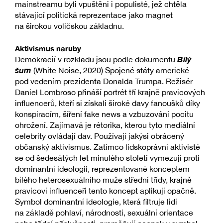
mainstreamu byli vpuštěni i populisté, jež chtěla
stávající politická reprezentace jako magnet
na širokou voličskou základnu.
Aktivismus naruby
Bílý
Demokracií v rozkladu jsou podle dokumentu
šum
(White Noise, 2020) Spojené státy americké
pod vedením prezidenta Donalda Trumpa. Režisér
Daniel Lombroso přináší portrét tří krajně pravicových
influencerů, kteří si získali široké davy fanoušků díky
konspiracím, šíření fake news a vzbuzování pocitu
ohrožení. Zajímavá je rétorika, kterou tyto mediální
celebrity ovládají dav. Používají jakýsi obrácený
občanský aktivismus. Zatímco lidskoprávní aktivisté
se od šedesátých let minulého století vymezují proti
dominantní ideologii, reprezentované konceptem
bílého heterosexuálního muže střední třídy, krajně
pravicoví influenceři tento koncept aplikují opačně.
Symbol dominantní ideologie, která filtruje lidi
na základě pohlaví, národnosti, sexuální orientace