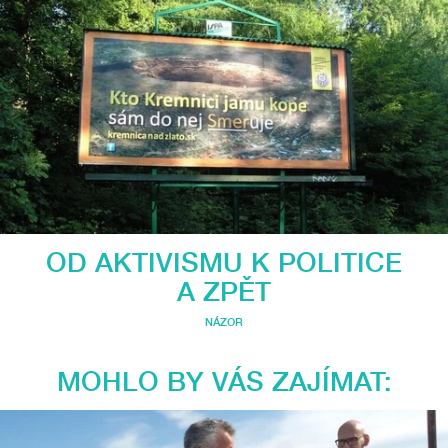
OD AKTIVISMU K POLITICE
A ZPĚT
NÁZOR
MOHLO BY VÁS ZAJÍMAT: