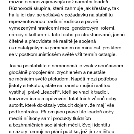
možná o něco zajímavější než samotní leadeři.
Různorodá skupina, která zahrnuje jak křesťany, tak
hajlující dav, se setkává v požadavku na stabilitu
reprezentovanou tradiční rodinou a pevně
vymezenými hranicemi mezi genderovými rolemi,
národy a kulturami. Tato touha po strukturované, jasně
čitelné a předvídatelné realitě je spojená
i s nostalgickým vzpomínáním na minulost, pro které
se v postkomunistickém světě vžil termín ostalgie.
Touha po stabilitě a neměnnosti je však v současném
globálně propojeném, zrychleném a neustále
se měnícím světě přeludem. Napětí mezi potřebou
jistoty a tekutou, stále se transformující realitou
vystihují právě „leadeři“, kteří se vrací k tradici,
konzervatismu a opěvování totalitních vůdců coby
autorit, které dokázaly vzbudit dojem, že mají vše
pod kontrolou. Přitom jsou právě tito leadeři coby
mediální ikony sami produkty fluidních
a bezhraničních sociálních médií. Svoji identitu
a názory formují na přání publika, jež jim zajišťuje