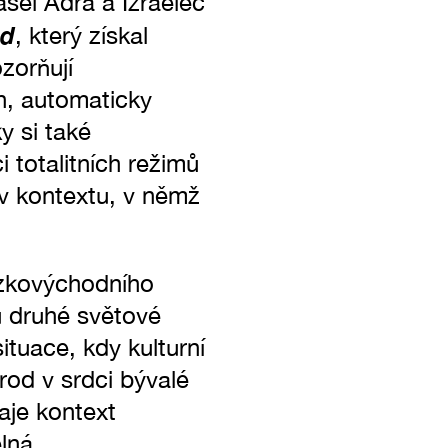
asel Adra a Izraelec
nd
, který získal
zorňují
ch, automaticky
y si také
totalitních režimů
v kontextu, v němž
lízkovýchodního
vu druhé světové
ituace, kdy kulturní
árod v srdci bývalé
raje kontext
elná