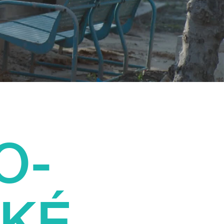
O-
SKÉ