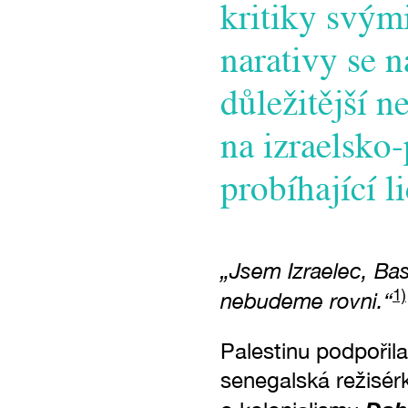
kritiky svým
narativy se n
důležitější 
na izraelsko-
probíhající 
„Jsem Izraelec, Bas
1)
nebudeme rovni.“
Palestinu podpořil
senegalská režisé