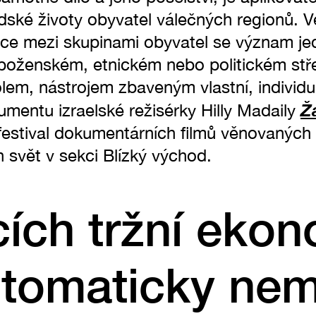
lidské životy obyvatel válečných regionů. 
e mezi skupinami obyvatel se význam jed
boženském, etnickém nebo politickém střet
m, nástrojem zbaveným vlastní, individuá
Ž
umentu izraelské režisérky Hilly Madaily
festival dokumentárních filmů věnovaných
 svět v sekci Blízký východ.
icích tržní ekon
utomaticky nem