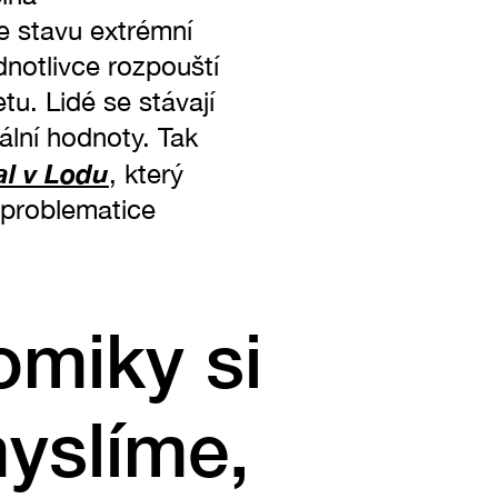
Ve stavu extrémní
notlivce rozpouští
u. Lidé se stávají
lní hodnoty. Tak
al v Lodu
, který
 problematice
omiky si
yslíme,