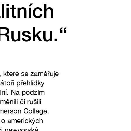
litních
 Rusku.“
, které se zaměřuje
átoři přehlídky
iní. Na podzim
nili či rušili
Emerson College.
 o amerických
ři newyorské