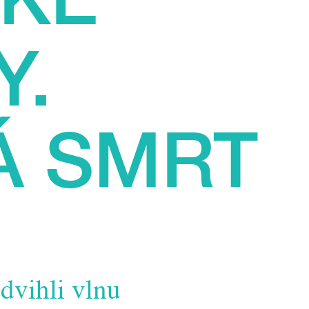
Y.
Á SMRT
dvihli vlnu