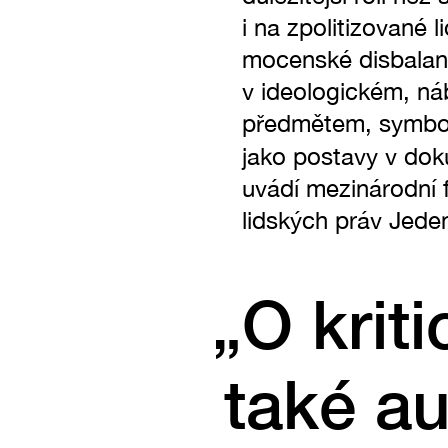
i na zpolitizované 
mocenské disbalanc
v ideologickém, ná
předmětem, symbole
jako postavy v dok
uvádí mezinárodní 
lidských práv Jeden
„O krit
také a