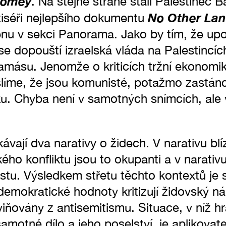
omey
. Na stejné straně stáli Palestinec B
No Other La
iséři nejlepšího dokumentu
nu v sekci Panorama. Jako by tím, že upo
se dopouští izraelská vláda na Palestincí
Hamásu. Jenomže o kriticích tržní ekonomik
íme, že jsou komunisté, potažmo zastánci 
u. Chyba není v samotných snímcích, ale 
kávají dva narativy o židech. V narativu b
kého konfliktu jsou to okupanti a v narati
stu. Výsledkem střetu těchto kontextů je s
í demokratické hodnoty kritizují židovský n
bviňovány z antisemitismu. Situace, v níž h
 samotné dílo a jeho poselství, je aplikovat