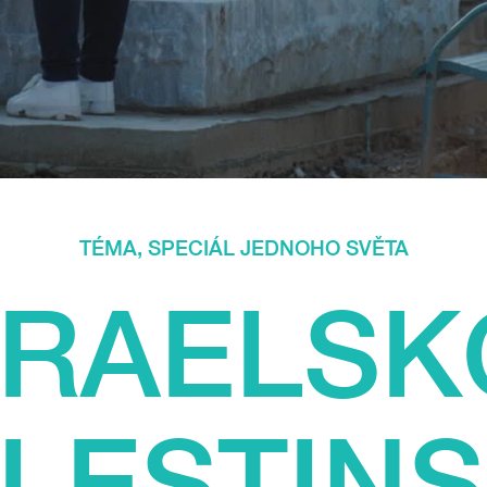
TÉMA
,
SPECIÁL JEDNOHO SVĚTA
ZRAELSK
LESTIN