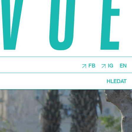
FB
IG
EN
HLEDAT