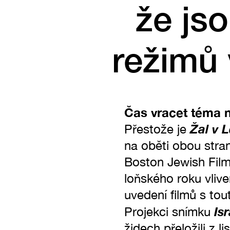
že jso
režimů 
Čas vracet téma n
Žal v 
Přestože je
na oběti obou stran
Boston Jewish Film 
loňského roku vlive
uvedení filmů s to
Is
Projekci snímku
židech přeložili z l