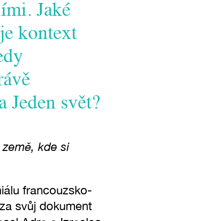
ími. Jaké
 je kontext
edy
rávě
a Jeden svět?
o země, kde si
iálu francouzsko-
 za svůj dokument