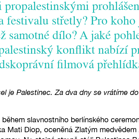
i propalestinskými prohlášen
a festivalu střetly? Pro koho
než samotné dílo? A jaké pohl
palestinský konflikt nabízí p
lidskoprávní filmová přehlídk
el je Palestinec. Za dva dny se vrátíme d
a během slavnostního berlínského ceremon
rka Mati Diop, oceněná Zlatým medvědem