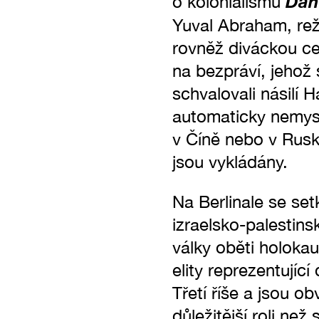
Dah
o kolonialismu
Yuval Abraham, rež
rovněž diváckou ce
na bezpráví, jehož 
schvalovali násilí 
automaticky nemysl
v Číně nebo v Rusk
jsou vykládány.
Na Berlinale se set
izraelsko-palestins
války oběti holokau
elity reprezentujíc
Třetí říše a jsou o
důležitější roli než