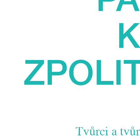
K
ZPOLI
Tvůrci a tvů