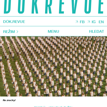
DOK.REVUE
FB
IG
EN
MENU
HLEDAT
REŽIM
Na značky!