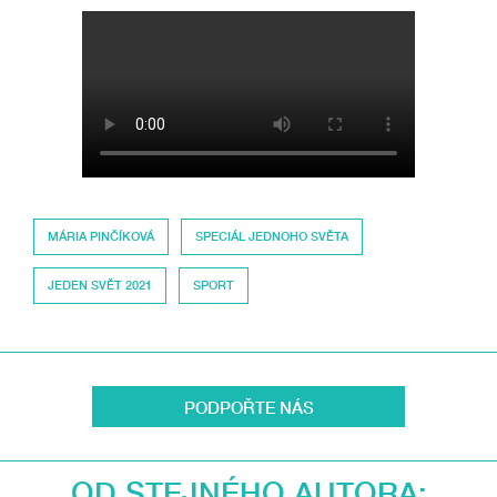
MÁRIA PINČÍKOVÁ
SPECIÁL JEDNOHO SVĚTA
JEDEN SVĚT 2021
SPORT
PODPOŘTE NÁS
OD STEJNÉHO AUTORA: