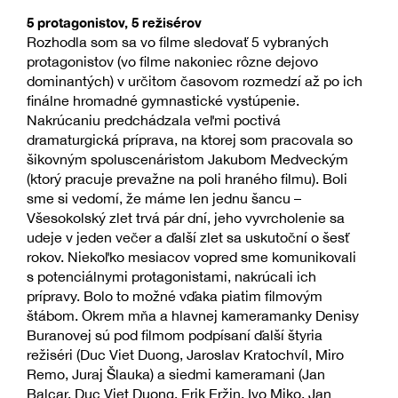
5 protagonistov, 5 režisérov
Rozhodla som sa vo filme sledovať 5 vybraných
protagonistov (vo filme nakoniec rôzne dejovo
dominantých) v určitom časovom rozmedzí až po ich
finálne hromadné gymnastické vystúpenie.
Nakrúcaniu predchádzala veľmi poctivá
dramaturgická príprava, na ktorej som pracovala so
šikovným spoluscenáristom Jakubom Medveckým
(ktorý pracuje prevažne na poli hraného filmu). Boli
sme si vedomí, že máme len jednu šancu –
Všesokolský zlet trvá pár dní, jeho vyvrcholenie sa
udeje v jeden večer a ďalší zlet sa uskutoční o šesť
rokov. Niekoľko mesiacov vopred sme komunikovali
s potenciálnymi protagonistami, nakrúcali ich
prípravy. Bolo to možné vďaka piatim filmovým
štábom. Okrem mňa a hlavnej kameramanky Denisy
Buranovej sú pod filmom podpísaní ďalší štyria
režiséri (Duc Viet Duong, Jaroslav Kratochvíl, Miro
Remo, Juraj Šlauka) a siedmi kameramani (Jan
Balcar, Duc Viet Duong, Erik Eržin, Ivo Miko, Jan