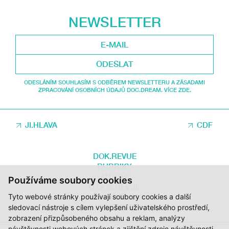
NEWSLETTER
ODESLAT
ODESLÁNÍM SOUHLASÍM S ODBĚREM NEWSLETTERU A ZÁSADAMI
ZPRACOVÁNÍ OSOBNÍCH ÚDAJŮ DOC.DREAM. VÍCE ZDE.
JI.HLAVA
CDF
DOK.REVUE
RUBRIKY
AUTOŘI
Používáme soubory cookies
O DOK.REVUE
Tyto webové stránky používají soubory cookies a další
PODPOŘTE NÁS
KONTAKTY
sledovací nástroje s cílem vylepšení uživatelského prostředí,
zobrazení přizpůsobeného obsahu a reklam, analýzy
návštěvnosti webových stránek a zjištění zdroje návštěvnosti.