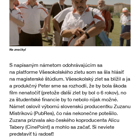
Na značky!
S napísaným námetom odohrávajúcim sa
na platforme Všesokolského zletu som sa šla hlásiť
na magisterské štúdium. Všesokolský zlet sa blížil a ja
a produkčný Peter sme sa rozhodli, že by bola škoda
film nenatočiť (pretože ďalší zlet by bol o 6 rokov), no
za študentské financie by to nebolo nijak možné.
Námet oslovil výbornú slovenskú producentku Zuzanu
Mistríkovú (PubRes), čo nás nekonečne potešilo.
Zuzana prizvala ako českého koproducenta Alicu
Tabery (CinePoint) a mohlo sa začať. Si neviete
predstaviť tú radosť!