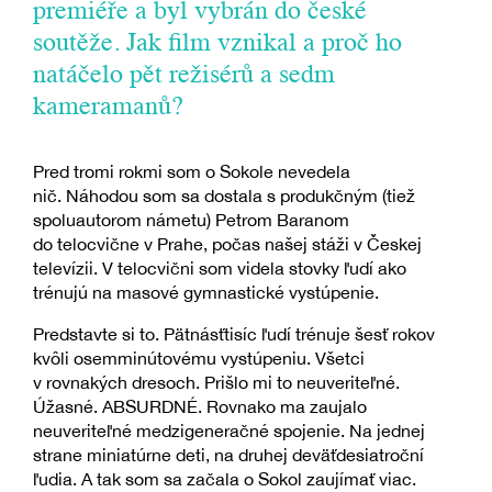
premiéře a byl vybrán do české
soutěže. Jak film vznikal a proč ho
natáčelo pět režisérů a sedm
kameramanů?
Pred tromi rokmi som o Sokole nevedela
nič. Náhodou som sa dostala s produkčným (tiež
spoluautorom námetu) Petrom Baranom
do telocvične v Prahe, počas našej stáži v Českej
televízii. V telocvični som videla stovky ľudí ako
trénujú na masové gymnastické vystúpenie.
Predstavte si to. Pätnásťtisíc ľudí trénuje šesť rokov
kvôli osemminútovému vystúpeniu. Všetci
v rovnakých dresoch. Prišlo mi to neuveriteľné.
Úžasné. ABSURDNÉ. Rovnako ma zaujalo
neuveriteľné medzigeneračné spojenie. Na jednej
strane miniatúrne deti, na druhej deväťdesiatroční
ľudia. A tak som sa začala o Sokol zaujímať viac.