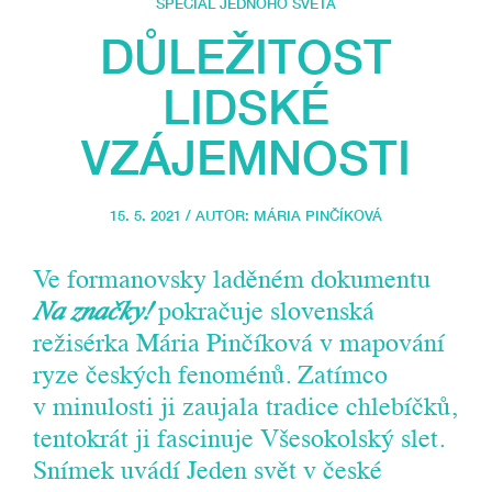
SPECIÁL JEDNOHO SVĚTA
DŮLEŽITOST
LIDSKÉ
VZÁJEMNOSTI
15. 5. 2021 / AUTOR:
MÁRIA PINČÍKOVÁ
Ve formanovsky laděném dokumentu
Na značky!
pokračuje slovenská
režisérka Mária Pinčíková v mapování
ryze českých fenoménů. Zatímco
v minulosti ji zaujala tradice chlebíčků,
tentokrát ji fascinuje Všesokolský slet.
Snímek uvádí Jeden svět v české