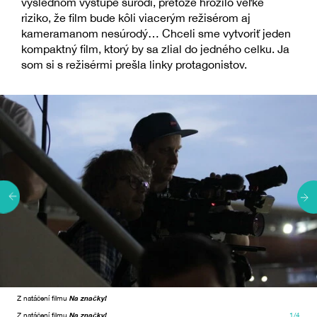
výslednom výstupe súrodí, pretože hrozilo veľké
riziko, že film bude kôli viacerým režisérom aj
kameramanom nesúrodý… Chceli sme vytvoriť jeden
kompaktný film, ktorý by sa zlial do jedného celku. Ja
som si s režisérmi prešla linky protagonistov.
Z natáčení filmu
Na značky!
Z natáčení filmu
Na značky!
1/4