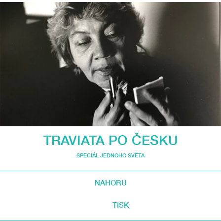
TRAVIATA PO ČESKU
SPECIÁL JEDNOHO SVĚTA
NAHORU
TISK