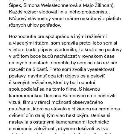
Šípek, Simona Weisslechnerová a Majo Žilinčan).
Každý režisér sledoval líniu iného protagonistu.
Kľúčový slávnostný večer máme nakrútený z piatich
rôznych uhlov pohľadov.
Rozhodnutie pre spoluprácu s inými režisérmi
a viacerými štábmi som spravila preto, lebo som si
v istom bode príprav uvedomila, že keďže sa postavy
v určitom bode budú nachádzať v rovnakom čase
na iných miestach, nemohla by som sa ako režisér
rozdeliť na 5 častí. Preto som zvolila vyselektovať
postavy, navrhnúť cca ich dejovú os a osloviť
šikovných režisérov, ktorí by boli ochotní
spolupodieľať sa na tomto filme. S hlavnou
kameramankou Denisou Buranovou sme nastavili
vizuál filmu v rámci možností observačného
natáčania, ktoré sa stávalo s blížiacou sa premiérou
cvičení čím ďalej tým viac hektickým. Denisa si
nastavila s ostatnými kameramanmi technické
a snímacie záležitosti, abysme dokázali byť vo