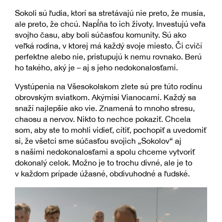
Sokoli sú ľudia, ktorí sa stretávajú nie preto, že musia,
ale preto, že chcú. Napĺňa to ich životy. Investujú veľa
svojho času, aby boli súčasťou komunity. Sú ako
veľká rodina, v ktorej má každý svoje miesto. Či cvičí
perfektne alebo nie, pristupujú k nemu rovnako. Berú
ho takého, aký je – aj s jeho nedokonalosťami.
Vystúpenia na Všesokolskom zlete sú pre túto rodinu
obrovským sviatkom. Akýmisi Vianocami. Každý sa
snaží najlepšie ako vie. Znamená to mnoho stresu,
chaosu a nervov. Nikto to nechce pokaziť. Chcela
som, aby ste to mohli vidieť, cítiť, pochopiť a uvedomiť
si, že všetci sme súčasťou svojich „Sokolov“ aj
s našimi nedokonalosťami a spolu chceme vytvoriť
dokonalý celok. Možno je to trochu divné, ale je to
v každom prípade úžasné, obdivuhodné a ľudské.