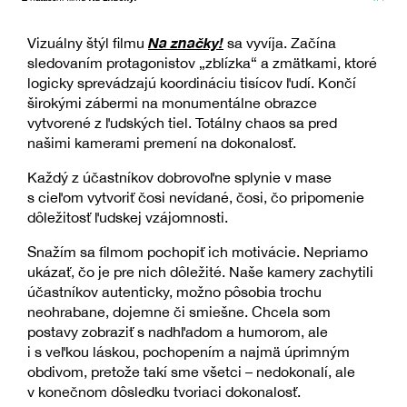
Na značky!
Vizuálny štýl filmu
sa vyvíja. Začína
sledovaním protagonistov „zblízka“ a zmätkami, ktoré
logicky sprevádzajú koordináciu tisícov ľudí. Končí
širokými zábermi na monumentálne obrazce
vytvorené z ľudských tiel. Totálny chaos sa pred
našimi kamerami premení na dokonalosť.
Každý z účastníkov dobrovoľne splynie v mase
s cieľom vytvoriť čosi nevídané, čosi, čo pripomenie
dôležitosť ľudskej vzájomnosti.
Snažím sa filmom pochopiť ich motivácie. Nepriamo
ukázať, čo je pre nich dôležité. Naše kamery zachytili
účastníkov autenticky, možno pôsobia trochu
neohrabane, dojemne či smiešne. Chcela som
postavy zobraziť s nadhľadom a humorom, ale
i s veľkou láskou, pochopením a najmä úprimným
obdivom, pretože takí sme všetci – nedokonalí, ale
v konečnom dôsledku tvoriaci dokonalosť.