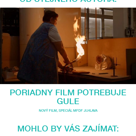
PORIADNY FILM POTREBUJE
GULE
NOVÝ FILM
,
SPECIÁL MFDF JI.HLAVA
MOHLO BY VÁS ZAJÍMAT: