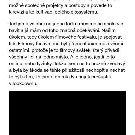
možné společné projekty a postupy a povede to
k revizi a ke kultivaci celého ekosystému.
Teď jsme všichni na jedné lodi a musíme se spolu víc
bavit a já mám od toho značná očekávání. Našim
úkolem, tedy úkolem filmového festivalu, je spojovat
lidi. Filmový festival má být přemostěním mezi všemi
ostatními, protože je to filmový svátek, který přivádí
všechny lidi na jedno místo. A je jedno, jestli je to
online, nebo fyzicky. Takže jsem na to hrozně zvědavý
a byla by škoda se téhle příležitosti nechopit a nechat
to být s tím, že jsme ten rok dva nějak prošustili
v lockdownu.