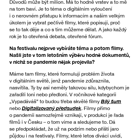
Důvodů může být milion. Má to hodně vrstev a to mě
na tom baví. Je to téma o digitálním vyloučení
i o nerovném přístupu k informacím a naším velkým
úkolem je vybrat pečlivě filmy, které popisují, proč
se to tak děje a co s tím můžeme dělat. A jako každý
rok je to otevřená debata, otevřené fórum.
Na festivalu nejprve vybíráte téma a potom filmy.
Našli jste v tom letošním výběru hodně dokumentů,
v nichž se pandemie nějak projevila?
Máme tam filmy, které formulují problém života
v digitálním světě, jenž pandemie zdůraznila,
nasvítila. Ty by asi neměly takovou sílu, kdybychom je
zařadili loni nebo předloni. V ročníkové kategorii
Bílý šum
„Vypadáváš“ to budou třeba skvělé filmy
Digitalizovaný předsudek
nebo
. Filmy přímo
o pandemii samozřejmě vznikají, v produkci je řada
filmů i v Česku – o tom víme a sledujeme to. Dá
se předpokládat, že už na podzim nebo příští jaro
půjdou i na festivaly. Filmy, které letos diváci uvidí,