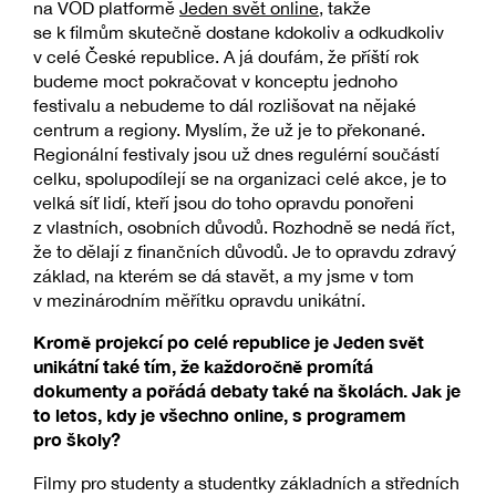
na VOD platformě
Jeden svět online
, takže
se k filmům skutečně dostane kdokoliv a odkudkoliv
v celé České republice. A já doufám, že příští rok
budeme moct pokračovat v konceptu jednoho
festivalu a nebudeme to dál rozlišovat na nějaké
centrum a regiony. Myslím, že už je to překonané.
Regionální festivaly jsou už dnes regulérní součástí
celku, spolupodílejí se na organizaci celé akce, je to
velká síť lidí, kteří jsou do toho opravdu ponořeni
z vlastních, osobních důvodů. Rozhodně se nedá říct,
že to dělají z finančních důvodů. Je to opravdu zdravý
základ, na kterém se dá stavět, a my jsme v tom
v mezinárodním měřítku opravdu unikátní.
Kromě projekcí po celé republice je Jeden svět
unikátní také tím, že každoročně promítá
dokumenty a pořádá debaty také na školách. Jak je
to letos, kdy je všechno online, s programem
pro školy?
Filmy pro studenty a studentky základních a středních