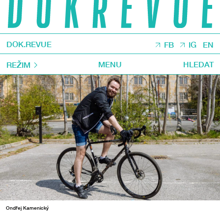
DOK.REVUE
FB
IG
EN
MENU
HLEDAT
REŽIM
Ondřej Kamenický