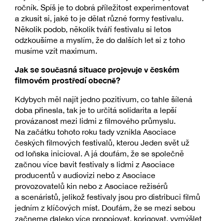
ročník. Spíš je to dobrá příležitost experimentovat
a zkusit si, jaké to je dělat různé formy festivalu.
Několik podob, několik tváří festivalu si letos
odzkoušíme a myslím, že do dalších let si z toho
musíme vzít maximum.
Jak se současná situace projevuje v českém
filmovém prostředí obecně?
Kdybych měl najít jedno pozitivum, co tahle šílená
doba přinesla, tak je to určitá solidarita a lepší
provázanost mezi lidmi z filmového průmyslu.
Na začátku tohoto roku tady vznikla Asociace
českých filmových festivalů, kterou Jeden svět už
od loňska inicioval. A já doufám, že se společně
začnou více bavit festivaly s lidmi z Asociace
producentů v audiovizi nebo z Asociace
provozovatelů kin nebo z Asociace režisérů
a scenáristů, jelikož festivaly jsou pro distribuci filmů
jedním z klíčových míst. Doufám, že se mezi sebou
začneme daleko více propojovat, korigovat, vymýšlet