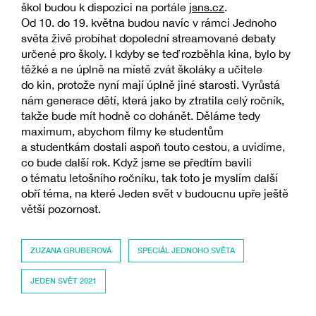
škol budou k dispozici na portále
jsns.cz
.
Od 10. do 19. května budou navíc v rámci Jednoho
světa živě probíhat dopolední streamované debaty
určené pro školy. I kdyby se teď rozběhla kina, bylo by
těžké a ne úplně na místě zvát školáky a učitele
do kin, protože nyní mají úplně jiné starosti. Vyrůstá
nám generace dětí, která jako by ztratila celý ročník,
takže bude mít hodně co dohánět. Děláme tedy
maximum, abychom filmy ke studentům
a studentkám dostali aspoň touto cestou, a uvidíme,
co bude další rok. Když jsme se předtím bavili
o tématu letošního ročníku, tak toto je myslím další
obří téma, na které Jeden svět v budoucnu upře ještě
větší pozornost.
ZUZANA GRUBEROVÁ
SPECIÁL JEDNOHO SVĚTA
JEDEN SVĚT 2021