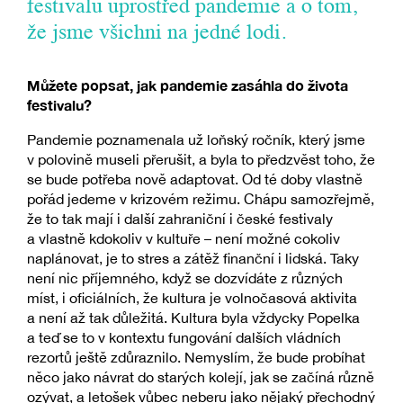
festivalu uprostřed pandemie a o tom,
že jsme všichni na jedné lodi.
Můžete popsat, jak pandemie zasáhla do života
festivalu?
Pandemie poznamenala už loňský ročník, který jsme
v polovině museli přerušit, a byla to předzvěst toho, že
se bude potřeba nově adaptovat. Od té doby vlastně
pořád jedeme v krizovém režimu. Chápu samozřejmě,
že to tak mají i další zahraniční i české festivaly
a vlastně kdokoliv v kultuře – není možné cokoliv
naplánovat, je to stres a zátěž finanční i lidská. Taky
není nic příjemného, když se dozvídáte z různých
míst, i oficiálních, že kultura je volnočasová aktivita
a není až tak důležitá. Kultura byla vždycky Popelka
a teď se to v kontextu fungování dalších vládních
rezortů ještě zdůraznilo. Nemyslím, že bude probíhat
něco jako návrat do starých kolejí, jak se začíná různě
ozývat, a letošek vůbec neberu jako nějaký přechodný