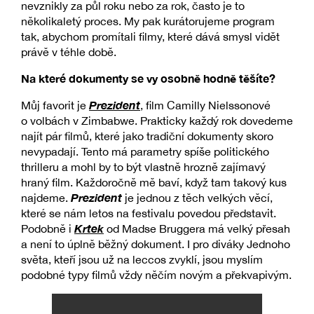
nevznikly za půl roku nebo za rok, často je to
několikaletý proces. My pak kurátorujeme program
tak, abychom promítali filmy, které dává smysl vidět
právě v téhle době.
Na které dokumenty se vy osobně hodně těšíte?
Prezident
Můj favorit je
, film Camilly Nielssonové
o volbách v Zimbabwe. Prakticky každý rok dovedeme
najít pár filmů, které jako tradiční dokumenty skoro
nevypadají. Tento má parametry spíše politického
thrilleru a mohl by to být vlastně hrozně zajímavý
hraný film. Každoročně mě baví, když tam takový kus
Prezident
najdeme.
je jednou z těch velkých věcí,
které se nám letos na festivalu povedou představit.
Krtek
Podobně i
od Madse Bruggera má velký přesah
a není to úplně běžný dokument. I pro diváky Jednoho
světa, kteří jsou už na leccos zvyklí, jsou myslím
podobné typy filmů vždy něčím novým a překvapivým.