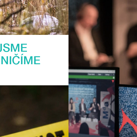
JSME
 NIČÍME