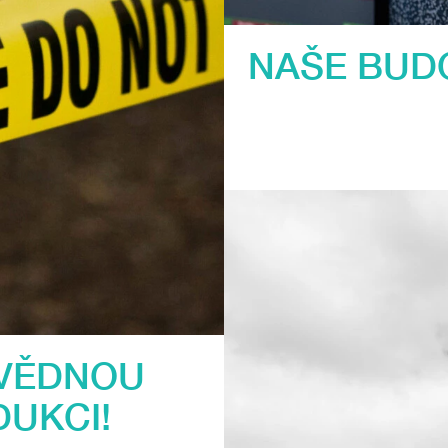
NAŠE BUD
VĚDNOU
UKCI!