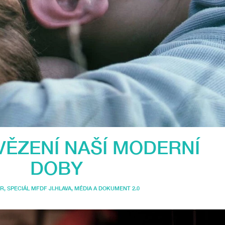
VĚZENÍ NAŠÍ MODERNÍ
DOBY
OR
,
SPECIÁL MFDF JI.HLAVA
,
MÉDIA A DOKUMENT 2.0