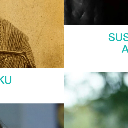
SU
A
KU