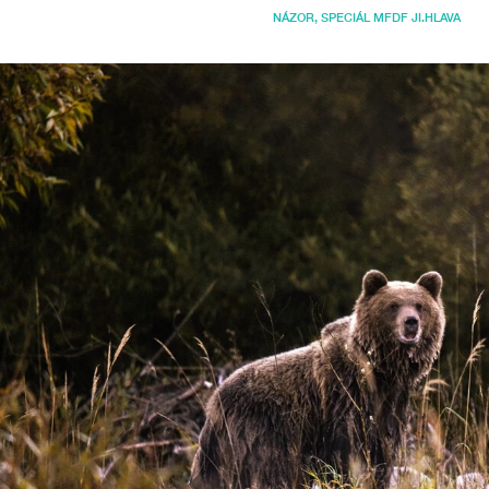
NÁZOR
,
SPECIÁL MFDF JI.HLAVA