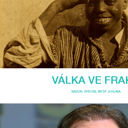
VÁLKA VE FRA
NÁZOR
,
SPECIÁL MFDF JI.HLAVA