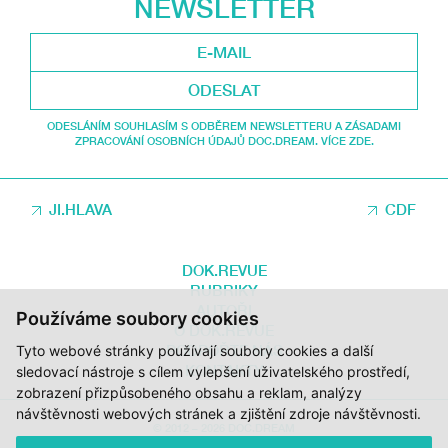
NEWSLETTER
ODESLAT
ODESLÁNÍM SOUHLASÍM S ODBĚREM NEWSLETTERU A ZÁSADAMI
ZPRACOVÁNÍ OSOBNÍCH ÚDAJŮ DOC.DREAM. VÍCE ZDE.
JI.HLAVA
CDF
DOK.REVUE
RUBRIKY
AUTOŘI
Používáme soubory cookies
O DOK.REVUE
PODPOŘTE NÁS
Tyto webové stránky používají soubory cookies a další
KONTAKTY
sledovací nástroje s cílem vylepšení uživatelského prostředí,
zobrazení přizpůsobeného obsahu a reklam, analýzy
návštěvnosti webových stránek a zjištění zdroje návštěvnosti.
© 2012 – 2026 DOC.DREAM