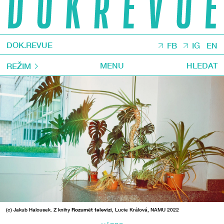
DOK.REVUE
FB
IG
EN
MENU
HLEDAT
REŽIM
(c) Jakub Halousek. Z knihy
Rozumět televizi
, Lucie Králová, NAMU 2022