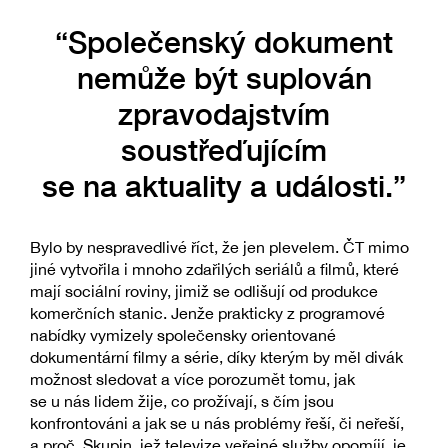
“Společenský dokument
nemůže být suplován
zpravodajstvím
soustřeďujícím
se na aktuality a události.”
Bylo by nespravedlivé říct, že jen plevelem. ČT mimo
jiné vytvořila i mnoho zdařilých seriálů a filmů, které
mají sociální roviny, jimiž se odlišují od produkce
komerčních stanic. Jenže prakticky z programové
nabídky vymizely společensky orientované
dokumentární filmy a série, díky kterým by měl divák
možnost sledovat a více porozumět tomu, jak
se u nás lidem žije, co prožívají, s čím jsou
konfrontováni a jak se u nás problémy řeší, či neřeší,
a proč. Skupin, jež televize veřejné služby opomíjí, je