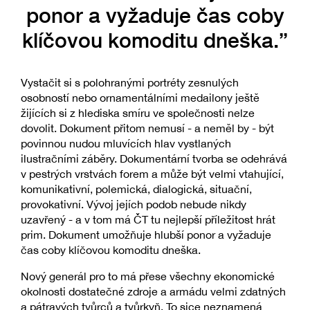
ponor a vyžaduje čas coby
klíčovou komoditu dneška.”
Vystačit si s polohranými portréty zesnulých
osobností nebo ornamentálními medailony ještě
žijících si z hlediska smíru ve společnosti nelze
dovolit. Dokument přitom nemusí - a neměl by - být
povinnou nudou mluvících hlav vystlaných
ilustračními záběry. Dokumentární tvorba se odehrává
v pestrých vrstvách forem a může být velmi vtahující,
komunikativní, polemická, dialogická, situační,
provokativní. Vývoj jejích podob nebude nikdy
uzavřený - a v tom má ČT tu nejlepší příležitost hrát
prim. Dokument umožňuje hlubší ponor a vyžaduje
čas coby klíčovou komoditu dneška.
Nový generál pro to má přese všechny ekonomické
okolnosti dostatečné zdroje a armádu velmi zdatných
a pátravých tvůrců a tvůrkyň. To sice neznamená