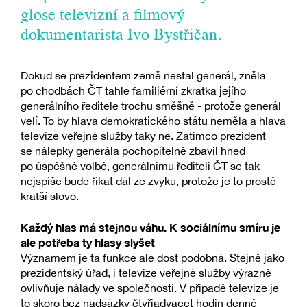
glose televizní a filmový
dokumentarista Ivo Bystřičan.
Dokud se prezidentem země nestal generál, zněla
po chodbách ČT tahle familiérní zkratka jejího
generálního ředitele trochu směšně - protože generál
velí. To by hlava demokratického státu neměla a hlava
televize veřejné služby taky ne. Zatímco prezident
se nálepky generála pochopitelně zbavil hned
po úspěšné volbě, generálnímu řediteli ČT se tak
nejspíše bude říkat dál ze zvyku, protože je to prostě
kratší slovo.
Každý hlas má stejnou váhu. K sociálnímu smíru je
ale potřeba ty hlasy slyšet
Významem je ta funkce ale dost podobná. Stejně jako
prezidentský úřad, i televize veřejné služby výrazně
ovlivňuje nálady ve společnosti. V případě televize je
to skoro bez nadsázky čtyřiadvacet hodin denně