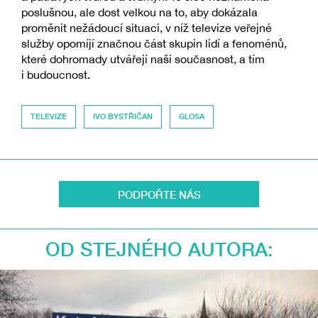
poslušnou, ale dost velkou na to, aby dokázala
proměnit nežádoucí situaci, v níž televize veřejné
služby opomíjí značnou část skupin lidí a fenoménů,
které dohromady utvářejí naši současnost, a tím
i budoucnost.
TELEVIZE
IVO BYSTŘIČAN
GLOSA
PODPOŘTE NÁS
OD STEJNÉHO AUTORA: