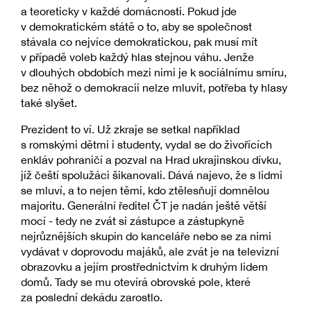
a teoreticky v každé domácnosti. Pokud jde
v demokratickém státě o to, aby se společnost
stávala co nejvíce demokratickou, pak musí mít
v případě voleb každý hlas stejnou váhu. Jenže
v dlouhých obdobích mezi nimi je k sociálnímu smíru,
bez něhož o demokracii nelze mluvit, potřeba ty hlasy
také slyšet.
Prezident to ví. Už zkraje se setkal například
s romskými dětmi i studenty, vydal se do živořících
enkláv pohraničí a pozval na Hrad ukrajinskou dívku,
jíž čeští spolužáci šikanovali. Dává najevo, že s lidmi
se mluví, a to nejen těmi, kdo ztělesňují domnělou
majoritu. Generální ředitel ČT je nadán ještě větší
mocí - tedy ne zvát si zástupce a zástupkyně
nejrůznějších skupin do kanceláře nebo se za nimi
vydávat v doprovodu majáků, ale zvát je na televizní
obrazovku a jejím prostřednictvím k druhým lidem
domů. Tady se mu otevírá obrovské pole, které
za poslední dekádu zarostlo.