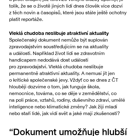
tolik, že se o životě jiných lidí dnes člověk více dozví
z těch novin a časopisů, které jsou stále ještě ochotny
platit reportáže.
Vleklá chudoba neslibuje atraktivní aktuality
Společenský dokument nemůže být suplován
zpravodajstvím soustřeďujícím se na aktuality
a události. Například život lidí se zdravotním
handicapem nedodává dost událostí
pro zpravodajství. Vleklá chudoba neslibuje
permanentně atraktivní aktuality. A nemusí jít jen
o kritické společenské jevy. Vždyť co se dnes z ČT
hlouběji dozvíme o tom, jak funguje škola,
nemocnice, továrna, co se děje v zemědělství, co
na poli práce, vztahů, rodiny, duševního zdraví, umělé
inteligence nebo klimatické změny? Jak žijí mladí
nebo staří lidé, jak vidí svět a jaké mají zkušenosti?
“Dokument umožňuje hlubší