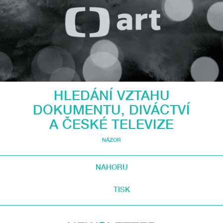
HLEDÁNÍ VZTAHU
DOKUMENTU, DIVÁCTVÍ
A ČESKÉ TELEVIZE
NÁZOR
NAHORU
TISK