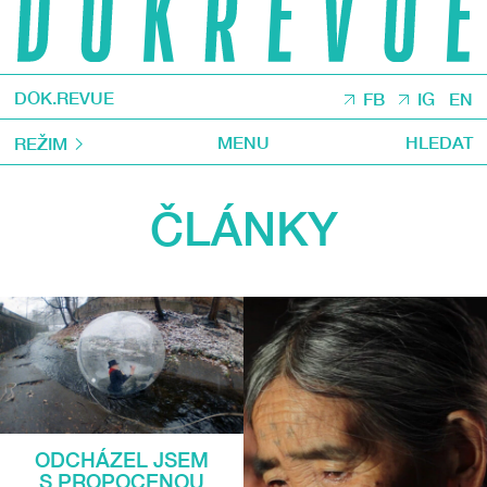
DOK.REVUE
FB
IG
EN
MENU
HLEDAT
REŽIM
ČLÁNKY
ODCHÁZEL JSEM
S PROPOCENOU