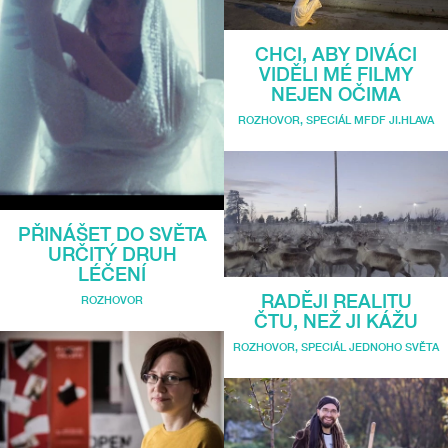
CHCI, ABY DIVÁCI
VIDĚLI MÉ FILMY
NEJEN OČIMA
ROZHOVOR
,
SPECIÁL MFDF JI.HLAVA
PŘINÁŠET DO SVĚTA
URČITÝ DRUH
LÉČENÍ
RADĚJI REALITU
ROZHOVOR
ČTU, NEŽ JI KÁŽU
ROZHOVOR
,
SPECIÁL JEDNOHO SVĚTA