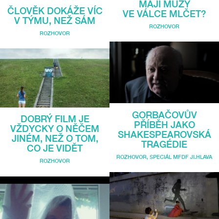
MAJÍ MÚZY
ČLOVĚK DOKÁŽE VÍC
VE VÁLCE MLČET?
V TÝMU, NEŽ SÁM
ROZHOVOR
ROZHOVOR
GORBAČOVŮV
DOBRÝ FILM JE
PŘÍBĚH JAKO
VŽDYCKY O NĚČEM
SHAKESPEAROVSKÁ
JINÉM, NEŽ O TOM,
TRAGÉDIE
CO JE VIDĚT
ROZHOVOR
,
SPECIÁL MFDF JI.HLAVA
ROZHOVOR