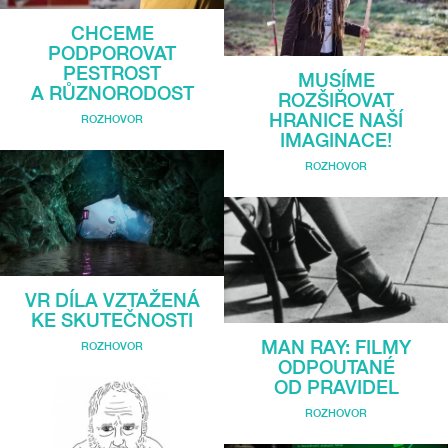
CHCEME
PODPOROVAT
PESTROST
MUSÍME
A RŮZNORODOST
ROZŠIŘOVAT
HRANICE NAŠÍ
ROZHOVOR
IMAGINACE!
ROZHOVOR
VR DÍLA VZTAŽENÁ
KE SKUTEČNOSTI
MAN RAY: FILMY
ROZHOVOR
ODPOUTANÉ
OD PRAVIDEL
ROZHOVOR