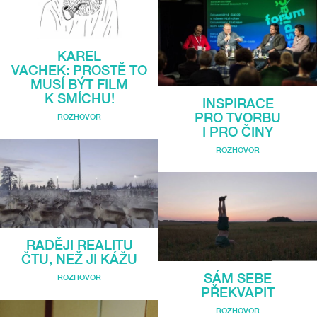
KAREL
VACHEK: PROSTĚ TO
MUSÍ BÝT FILM
K SMÍCHU!
INSPIRACE
PRO TVORBU
ROZHOVOR
I PRO ČINY
ROZHOVOR
RADĚJI REALITU
ČTU, NEŽ JI KÁŽU
SÁM SEBE
ROZHOVOR
PŘEKVAPIT
ROZHOVOR