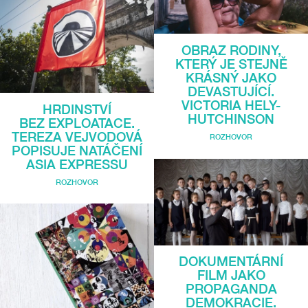
OBRAZ RODINY,
KTERÝ JE STEJNĚ
KRÁSNÝ JAKO
DEVASTUJÍCÍ.
VICTORIA HELY-
HRDINSTVÍ
HUTCHINSON
BEZ EXPLOATACE.
TEREZA VEJVODOVÁ
ROZHOVOR
POPISUJE NATÁČENÍ
ASIA EXPRESSU
ROZHOVOR
DOKUMENTÁRNÍ
FILM JAKO
PROPAGANDA
DEMOKRACIE.