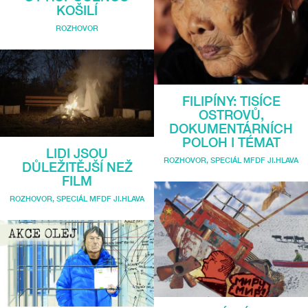
KOŠILÍ
ROZHOVOR
FILIPÍNY: TISÍCE
OSTROVŮ,
DOKUMENTÁRNÍCH
POLOH I TÉMAT
LIDI JSOU
ROZHOVOR
,
SPECIÁL MFDF JI.HLAVA
DŮLEŽITĚJŠÍ NEŽ
FILM
ROZHOVOR
,
SPECIÁL MFDF JI.HLAVA