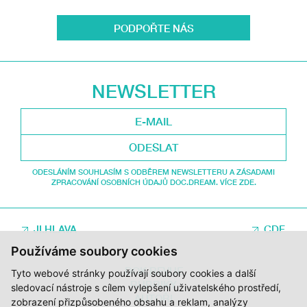
PODPOŘTE NÁS
NEWSLETTER
ODESLAT
ODESLÁNÍM SOUHLASÍM S ODBĚREM NEWSLETTERU A ZÁSADAMI
ZPRACOVÁNÍ OSOBNÍCH ÚDAJŮ DOC.DREAM. VÍCE ZDE.
JI.HLAVA
CDF
Používáme soubory cookies
DOK.REVUE
Tyto webové stránky používají soubory cookies a další
RUBRIKY
sledovací nástroje s cílem vylepšení uživatelského prostředí,
AUTOŘI
zobrazení přizpůsobeného obsahu a reklam, analýzy