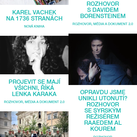
ROZHOVOR
S DAVIDEM
KAREL VACHEK
BORENSTEINEM
NA 1736 STRANÁCH
ROZHOVOR
,
MÉDIA A DOKUMENT 2.0
NOVÁ KNIHA
PROJEVIT SE MAJÍ
VŠICHNI, ŘÍKÁ
OPRAVDU JSME
LENKA KARAKA
UNIKLI UTONUTÍ?
ROZHOVOR
,
MÉDIA A DOKUMENT 2.0
ROZHOVOR
SE SYRSKÝM
REŽISÉREM
RAAEDEM AL
KOUREM
ROZHOVOR