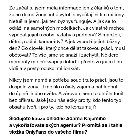
Ze začátku jsem měla informace jen z článků o tom,
že se doma ženy nahé vyfotí a vydělají si tím miliony.
Netušila jsem, jak ten byznys funguje. A jak se to
odráží na samotných modelkách. Jak vlastně mohou
vypadat jejich osobní vztahy s partnery? S manželi,
dětmi, rodiči, kamarády? A jak vypadá jejich běžný
den? Co člověk, který chce dělat takovou práci, musí
obětovat? To vše jsme se snažili zachytit. Některé
momenty mě překvapují doteď. I přesto že jsem film
viděla v postprodukci milionkrát.
Nikdy jsem neměla potřebu soudit tuto práci, jsou to
dospělé ženy. U mě šlo o čistý zájem a nahlédnutí
do úplně jiného světa. A zároveň jsem to chtěla točit
bez příkras. Jaké jsou následky pro ty, kdo tento typ
obsahu tvoří, i pro ty, kdo ho konzumují?
Sledujete kauzu ohledně Adama Kajumiho
a vykořisťovatelských agentur? Promítá se i tahle
složka OnlyFans do vašeho filmu?