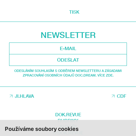
TISK
NEWSLETTER
ODESLAT
ODESLÁNÍM SOUHLASÍM S ODBĚREM NEWSLETTERU A ZÁSADAMI
ZPRACOVÁNÍ OSOBNÍCH ÚDAJŮ DOC.DREAM. VÍCE ZDE.
JI.HLAVA
CDF
DOK.REVUE
RUBRIKY
AUTOŘI
Používáme soubory cookies
O DOK.REVUE