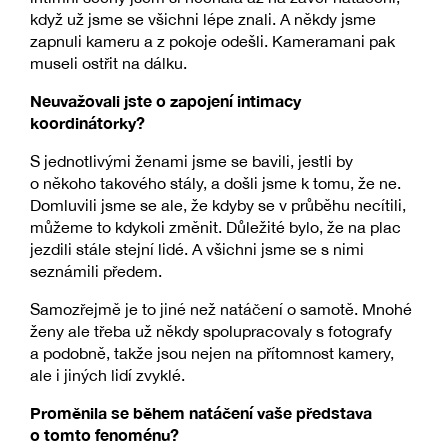
když už jsme se všichni lépe znali. A někdy jsme
zapnuli kameru a z pokoje odešli. Kameramani pak
museli ostřit na dálku.
Neuvažovali jste o zapojení intimacy
koordinátorky?
S jednotlivými ženami jsme se bavili, jestli by
o někoho takového stály, a došli jsme k tomu, že ne.
Domluvili jsme se ale, že kdyby se v průběhu necítili,
můžeme to kdykoli změnit. Důležité bylo, že na plac
jezdili stále stejní lidé. A všichni jsme se s nimi
seznámili předem.
Samozřejmě je to jiné než natáčení o samotě. Mnohé
ženy ale třeba už někdy spolupracovaly s fotografy
a podobně, takže jsou nejen na přítomnost kamery,
ale i jiných lidí zvyklé.
Proměnila se během natáčení vaše představa
o tomto fenoménu?