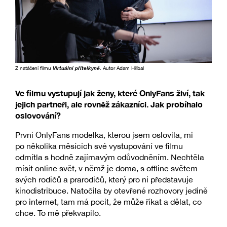
Z natáčení filmu
Virtuální přítelkyně
. Autor Adam Hříbal
Ve filmu vystupují jak ženy, které OnlyFans živí, tak
jejich partneři, ale rovněž zákazníci. Jak probíhalo
oslovování?
První OnlyFans modelka, kterou jsem oslovila, mi
po několika měsících své vystupování ve filmu
odmítla s hodně zajímavým odůvodněním. Nechtěla
mísit online svět, v němž je doma, s offline světem
svých rodičů a prarodičů, který pro ni představuje
kinodistribuce. Natočila by otevřené rozhovory jedině
pro internet, tam má pocit, že může říkat a dělat, co
chce. To mě překvapilo.