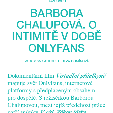
ROZHOVOR
BARBORA
CHALUPOVÁ. O
INTIMITĚ V DOBĚ
ONLYFANS
23. 6. 2025 / AUTOR:
TEREZA DOMÍNOVÁ
Dokumentární film
Virtuální přítelkyně
mapuje svět OnlyFans, internetové
platformy s předplaceným obsahem
pro dospělé. S režisérkou Barborou
Chalupovou, mezi jejíž předchozí práce
patří snímky
V síti
,
Zákon lásky