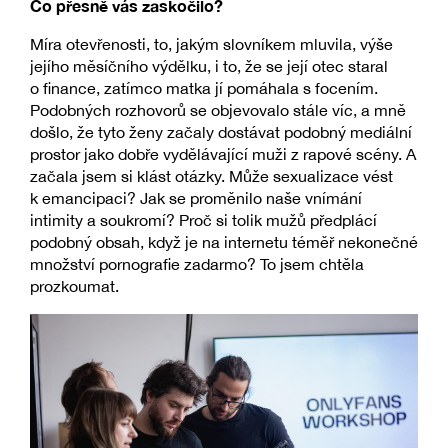
Co přesně vás zaskočilo?
Míra otevřenosti, to, jakým slovníkem mluvila, výše
jejího měsíčního výdělku, i to, že se její otec staral
o finance, zatímco matka jí pomáhala s focením.
Podobných rozhovorů se objevovalo stále víc, a mně
došlo, že tyto ženy začaly dostávat podobný mediální
prostor jako dobře vydělávající muži z rapové scény. A
začala jsem si klást otázky. Může sexualizace vést
k emancipaci? Jak se proměnilo naše vnímání
intimity a soukromí? Proč si tolik mužů předplácí
podobný obsah, když je na internetu téměř nekonečné
množství pornografie zadarmo? To jsem chtěla
prozkoumat.