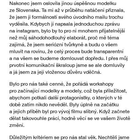
Nakonec jsem oslovila jinou úspěšnou modelku
ze Slovenska. Ta mi až v průběhu natáčení přiznala,
že jsem ji formálností svého úvodního mailu trochu
vyděsila. Kdybych jí napsala jednoduchou zprávu
na instagram, bylo by to pro ni mnohem přijatelnější
než můj sáhodohodlouhý elaborát, proč mě téma
zajímá, že jsem seriózní tvůrkyně a budu o všem
mluvit na rovinu, že celý proces bude transparentní
a na všem se budeme domlouvat dopředu. I přes můj
prvotní komunikační škraloup jsme se ale domluvily
a já jsem za její vloženou důvěru vděčná.
Bylo pro nás také cenné, že pořádá workshopy
pro začínající modelky a modely, což byla příležitost,
abychom potkali další protagonistky, o kterých v té
době zatím nikdo nevěděl. Byly úplně na začátku
a jejich příběh byl pro vývoj filmu slibný. Když začnete
dělat takovouhle práci, hodně věcí se ve vašem životě
změní.
Důležitým kritériem se pro nás stal věk. Nechtěli jsme