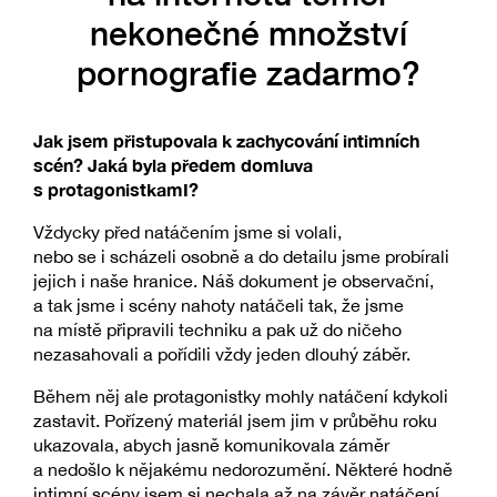
nekonečné množství
pornografie zadarmo?
Jak jsem přistupovala k zachycování intimních
scén? Jaká byla předem domluva
s protagonistkamI?
Vždycky před natáčením jsme si volali,
nebo se i scházeli osobně a do detailu jsme probírali
jejich i naše hranice. Náš dokument je observační,
a tak jsme i scény nahoty natáčeli tak, že jsme
na místě připravili techniku a pak už do ničeho
nezasahovali a pořídili vždy jeden dlouhý záběr.
Během něj ale protagonistky mohly natáčení kdykoli
zastavit. Pořízený materiál jsem jim v průběhu roku
ukazovala, abych jasně komunikovala záměr
a nedošlo k nějakému nedorozumění. Některé hodně
intimní scény jsem si nechala až na závěr natáčení,