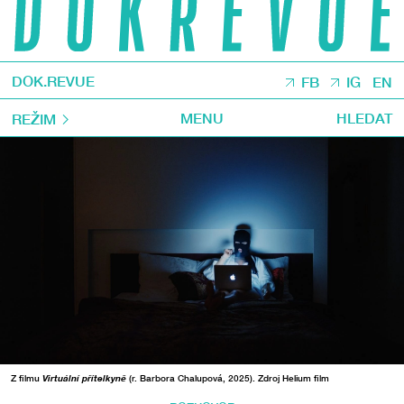
DOK.REVUE
FB
IG
EN
MENU
HLEDAT
REŽIM
Z filmu
Virtuální přítelkyně
(r. Barbora Chalupová, 2025). Zdroj Helium film