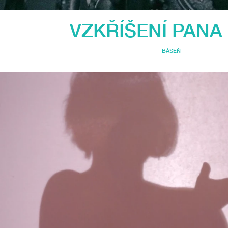
VZKŘÍŠENÍ PANA
BÁSEŇ