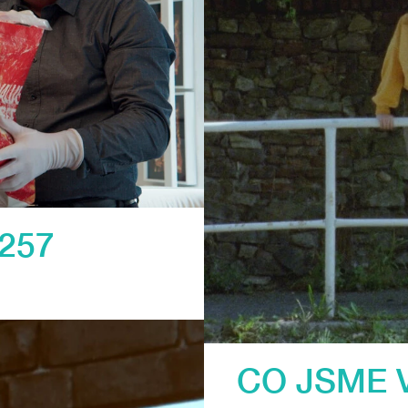
257
CO JSME 