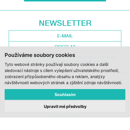
NEWSLETTER
ODESLAT
Používáme soubory cookies
ODESLÁNÍM SOUHLASÍM S ODBĚREM NEWSLETTERU A ZÁSADAMI
ZPRACOVÁNÍ OSOBNÍCH ÚDAJŮ DOC.DREAM. VÍCE ZDE.
Tyto webové stránky používají soubory cookies a další
sledovací nástroje s cílem vylepšení uživatelského prostředí,
zobrazení přizpůsobeného obsahu a reklam, analýzy
JI.HLAVA
CDF
návštěvnosti webových stránek a zjištění zdroje návštěvnosti.
Souhlasím
DOK.REVUE
RUBRIKY
Upravit mé předvolby
AUTOŘI
O DOK.REVUE
PODPOŘTE NÁS
KONTAKTY