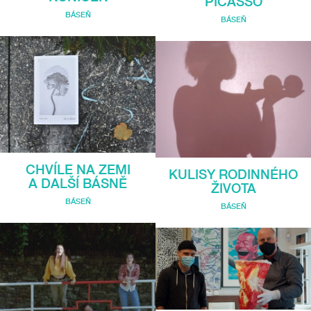
PICASSO
BÁSEŇ
BÁSEŇ
CHVÍLE NA ZEMI
KULISY RODINNÉHO
A DALŠÍ BÁSNĚ
ŽIVOTA
BÁSEŇ
BÁSEŇ