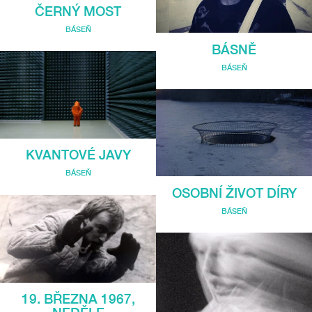
ČERNÝ MOST
BÁSEŇ
BÁSNĚ
BÁSEŇ
KVANTOVÉ JAVY
BÁSEŇ
OSOBNÍ ŽIVOT DÍRY
BÁSEŇ
19. BŘEZNA 1967,