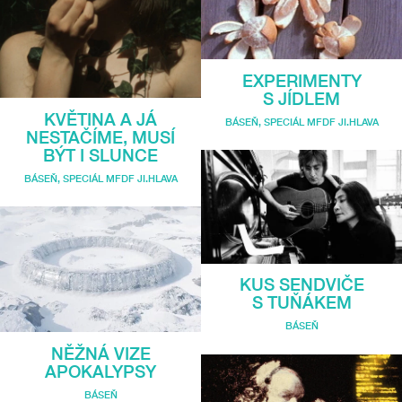
EXPERIMENTY
S JÍDLEM
KVĚTINA A JÁ
BÁSEŇ
,
SPECIÁL MFDF JI.HLAVA
NESTAČÍME, MUSÍ
BÝT I SLUNCE
BÁSEŇ
,
SPECIÁL MFDF JI.HLAVA
KUS SENDVIČE
S TUŇÁKEM
BÁSEŇ
NĚŽNÁ VIZE
APOKALYPSY
BÁSEŇ