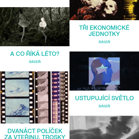
TŘI EKONOMICKÉ
JEDNOTKY
BÁSEŇ
A CO ŘÍKÁ LÉTO?
BÁSEŇ
USTUPUJÍCÍ SVĚTLO
BÁSEŇ
DVANÁCT POLÍČEK
ZA VTEŘINU. TROSKY