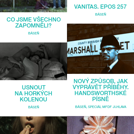
VANITAS. EPOS 257
BÁSEŇ
CO JSME VŠECHNO
ZAPOMNĚLI?
BÁSEŇ
NOVÝ ZPŮSOB, JAK
VYPRÁVĚT PŘÍBĚHY.
USNOUT
HANDSWORTHSKÉ
NA HORKÝCH
PÍSNĚ
KOLENOU
BÁSEŇ
,
SPECIÁL MFDF JI.HLAVA
BÁSEŇ