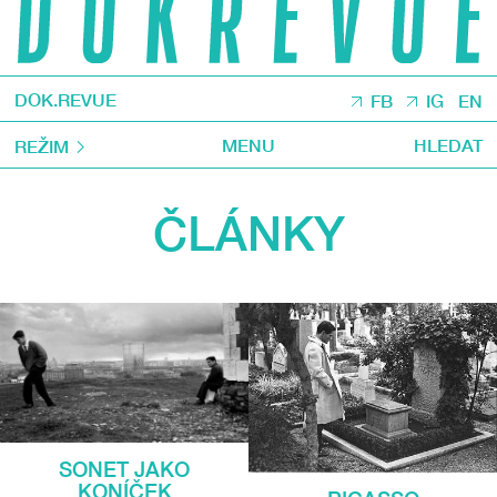
DOK.REVUE
FB
IG
EN
MENU
HLEDAT
REŽIM
ČLÁNKY
SONET JAKO
KONÍČEK