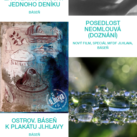
JEDNOHO DENÍKU
BÁSEŇ
POSEDLOST
NEOMLOUVÁ
(DOZNÁNÍ)
NOVÝ FILM
,
SPECIÁL MFDF JI.HLAVA
,
BÁSEŇ
OSTROV. BÁSEŇ
K PLAKÁTU JI.HLAVY
BÁSEŇ