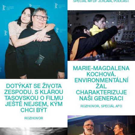
SPECIÁL MFDF JI.HLAVA
,
PODCAST
MARIE-MAGDALENA
KOCHOVÁ.
ENVIRONMENTÁLNÍ
DOTÝKAT SE ŽIVOTA
ŽAL
ZESPODU. S KLÁROU
CHARAKTERIZUJE
TASOVSKOU O FILMU
NAŠI GENERACI
JEŠTĚ NEJSEM, KÝM
ROZHOVOR
,
SPECIÁL AFO
CHCI BÝT
ROZHOVOR