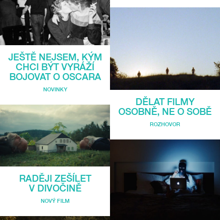
JEŠTĚ NEJSEM, KÝM
CHCI BÝT VYRÁŽÍ
BOJOVAT O OSCARA
NOVINKY
DĚLAT FILMY
OSOBNĚ, NE O SOBĚ
ROZHOVOR
RADĚJI ZEŠÍLET
V DIVOČINĚ
NOVÝ FILM