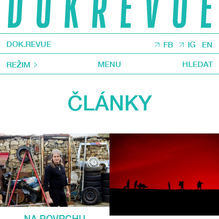
DOK.REVUE
FB
IG
EN
MENU
HLEDAT
REŽIM
ČLÁNKY
NA POVRCHU