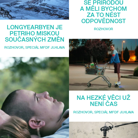
SE PŘÍRODOU
A MĚLI BYCHOM
ZA TO NÉST
ODPOVĚDNOST
LONGYEARBYEN JE
ROZHOVOR
PETRIHO MISKOU
SOUČASNÝCH ZMĚN
ROZHOVOR
,
SPECIÁL MFDF JI.HLAVA
NA HEZKÉ VĚCI UŽ
NENÍ ČAS
ROZHOVOR
,
SPECIÁL MFDF JI.HLAVA