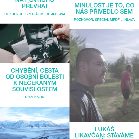
MINULOST JE TO, CO
PŘEVRAT
NÁS PŘIVEDLO SEM
ROZHOVOR
,
SPECIÁL MFDF JI.HLAVA
ROZHOVOR
,
SPECIÁL MFDF JI.HLAVA
CHYBĚNÍ. CESTA
OD OSOBNÍ BOLESTI
K NEČEKANÝM
SOUVISLOSTEM
ROZHOVOR
LUKÁŠ
LIKAVČAN: STÁVÁME