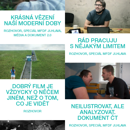
KRÁSNÁ VĚZENÍ
NAŠÍ MODERNÍ DOBY
ROZHOVOR
,
SPECIÁL MFDF JI.HLAVA
,
MÉDIA A DOKUMENT 2.0
RÁD PRACUJU
S NĚJAKÝM LIMITEM
ROZHOVOR
,
SPECIÁL MFDF JI.HLAVA
DOBRÝ FILM JE
VŽDYCKY O NĚČEM
JINÉM, NEŽ O TOM,
CO JE VIDĚT
NEILUSTROVAT, ALE
ANALYZOVAT.
ROZHOVOR
DOKUMENT ČT
ROZHOVOR
,
SPECIÁL MFDF JI.HLAVA