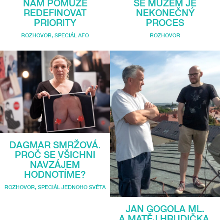
NÁM POMŮŽE
SE MUŽEM JE
REDEFINOVAT
NEKONEČNÝ
PRIORITY
PROCES
ROZHOVOR
,
SPECIÁL AFO
ROZHOVOR
DAGMAR SMRŽOVÁ.
PROČ SE VŠICHNI
NAVZÁJEM
HODNOTÍME?
ROZHOVOR
,
SPECIÁL JEDNOHO SVĚTA
JAN GOGOLA ML.
A MATĚJ HRUDIČKA.