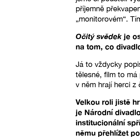
příjemně překvapen
„monitorovém“. Tím
Očitý svědek
je os
na tom, co divadlo
Já to vždycky popi
tělesné, film to m
v něm hrají herci z
Velkou roli jistě
je Národní divadl
institucionální sp
němu přehlížet p