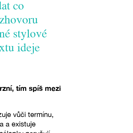
at co
rozhovoru
sné stylové
xtu ideje
zní, tím spíš mezi
uje vůči termínu,
a a existuje