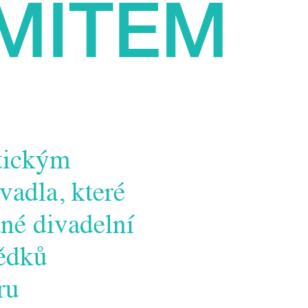
IMITEM
stickým
adla, které
né divadelní
vědků
ru