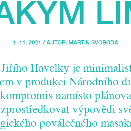
AKÝM L
1. 11. 2021 / AUTOR:
MARTIN SVOBODA
Jiřího Havelky je minimali
em v produkci Národního div
 kompromis namísto plánova
e zprostředkovat výpovědi s
agického poválečného masak