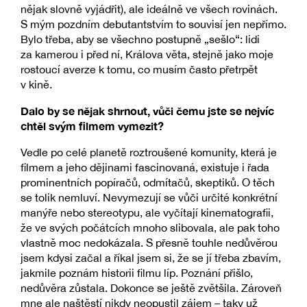
nějak slovně vyjádřit), ale ideálně ve všech rovinách.
S mým pozdním debutantstvím to souvisí jen nepřímo.
Bylo třeba, aby se všechno postupně „sešlo“: lidi
za kamerou i před ní, Králova věta, stejně jako moje
rostoucí averze k tomu, co musím často přetrpět
v kině.
Dalo by se nějak shrnout, vůči čemu jste se nejvíc
chtěl svým filmem vymezit?
Vedle po celé planetě roztroušené komunity, která je
filmem a jeho dějinami fascinovaná, existuje i řada
prominentních popíračů, odmítačů, skeptiků. O těch
se tolik nemluví. Nevymezují se vůči určité konkrétní
manýře nebo stereotypu, ale vyčítají kinematografii,
že ve svých počátcích mnoho slibovala, ale pak toho
vlastně moc nedokázala. S přesně touhle nedůvěrou
jsem kdysi začal a říkal jsem si, že se jí třeba zbavím,
jakmile poznám historii filmu líp. Poznání přišlo,
nedůvěra zůstala. Dokonce se ještě zvětšila. Zároveň
mne ale naštěstí nikdy neopustil zájem – taky už