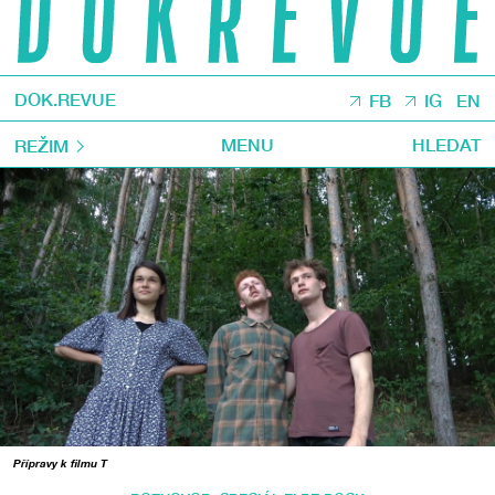
DOK.REVUE
FB
IG
EN
MENU
HLEDAT
REŽIM
Přípravy k filmu T