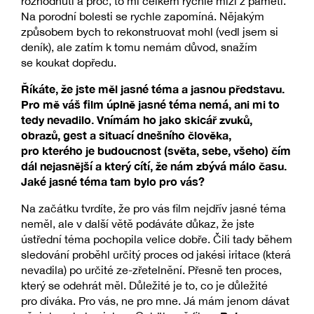
rozhodnutí a proč, to mi celkem rychle mizí z paměti.
Na porodní bolesti se rychle zapomíná. Nějakým
způsobem bych to rekonstruovat mohl (vedl jsem si
deník), ale zatím k tomu nemám důvod, snažím
se koukat dopředu.
Říkáte, že jste měl jasné téma a jasnou představu.
Pro mě váš film úplně jasné téma nemá, ani mi to
tedy nevadilo. Vnímám ho jako skicář zvuků,
obrazů, gest a situací dnešního člověka,
pro kterého je budoucnost (světa, sebe, všeho) čím
dál nejasnější a který cítí, že nám zbývá málo času.
Jaké jasné téma tam bylo pro vás?
Na začátku tvrdíte, že pro vás film nejdřív jasné téma
neměl, ale v další větě podáváte důkaz, že jste
ústřední téma pochopila velice dobře. Čili tady během
sledování proběhl určitý proces od jakési iritace (která
nevadila) po určité ze-zřetelnění. Přesně ten proces,
který se odehrát měl. Důležité je to, co je důležité
pro diváka. Pro vás, ne pro mne. Já mám jenom dávat