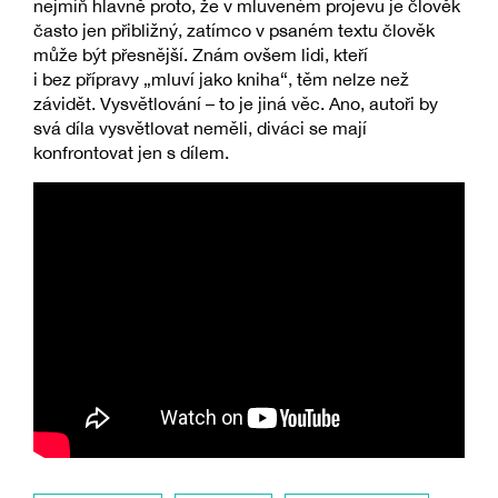
nejmíň hlavně proto, že v mluveném projevu je člověk
často jen přibližný, zatímco v psaném textu člověk
může být přesnější. Znám ovšem lidi, kteří
i bez přípravy „mluví jako kniha“, těm nelze než
závidět. Vysvětlování – to je jiná věc. Ano, autoři by
svá díla vysvětlovat neměli, diváci se mají
konfrontovat jen s dílem.