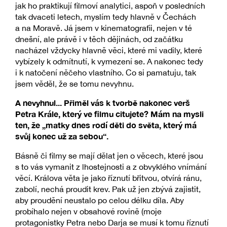
jak ho praktikují filmoví analytici, aspoň v posledních
tak dvaceti letech, myslím tedy hlavně v Čechách
a na Moravě. Já jsem v kinematografii, nejen v té
dnešní, ale právě i v těch dějinách, od začátku
nacházel vždycky hlavně věci, které mi vadily, které
vybízely k odmítnutí, k vymezení se. A nakonec tedy
i k natočení něčeho vlastního. Co si pamatuju, tak
jsem věděl, že se tomu nevyhnu.
A nevyhnul... Přiměl vás k tvorbě nakonec verš
Petra Krále, který ve filmu citujete? Mám na mysli
ten, že „matky dnes rodí děti do světa, který má
svůj konec už za sebou“.
Básně či filmy se mají dělat jen o věcech, které jsou
s to vás vymanit z lhostejnosti a z obvyklého vnímání
věcí. Králova věta je jako říznutí břitvou, otvírá ránu,
zabolí, nechá proudit krev. Pak už jen zbývá zajistit,
aby proudění neustalo po celou délku díla. Aby
probíhalo nejen v obsahové rovině (moje
protagonistky Petra nebo Darja se musí k tomu říznutí