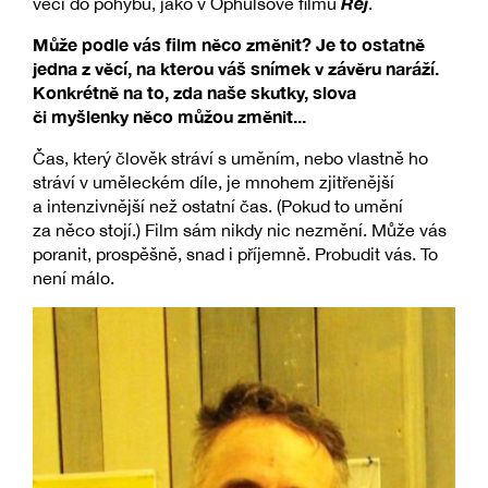
Rej
věci do pohybu, jako v Ophülsově filmu
.
Může podle vás film něco změnit? Je to ostatně
jedna z věcí, na kterou váš snímek v závěru naráží.
Konkrétně na to, zda naše skutky, slova
či myšlenky něco můžou změnit...
Čas, který člověk stráví s uměním, nebo vlastně ho
stráví v uměleckém díle, je mnohem zjitřenější
a intenzivnější než ostatní čas. (Pokud to umění
za něco stojí.) Film sám nikdy nic nezmění. Může vás
poranit, prospěšně, snad i příjemně. Probudit vás. To
není málo.