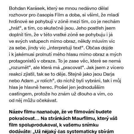
Bohdan Karásek, který se mnou nedávno dělal
rozhovor pro časopis Film a doba, si všiml, že mladí
hrdinové se pohybují v zóně mezi tím, co je nechám
„hrát“, a tím, co skutečně jsou. Jeho postřeh jsem
doplnil tím, že v této vratké zóně se pohybuju i já
ve svých vstupech mimo obraz, někdy mluvím víc
za sebe, jindy víc „interpretuji text“. Občas dojde
i k jakémusi prolnutí mého hlasu mimo obraz a mých
protagonistů v obraze. To je zase věc, které se nemá
„rozumět“, ale která má „pracovat“. Jak jsem z vícero
reakcí zjistil, tak se to děje. Stejně jako jsou Darja
nebo Adam „v rolích“, do nichž byli vybráni, tak i můj
hlas je hlavně herec. Prošel jen jednodušším
castingem, protože ho znám už dlouho a vím, co
od něj můžu očekávat.
Název filmu naznačuje, že ve filmování budete
pokračovat… Na stránkách Maurfilmu, který váš
film spoluprodukoval, k vašemu snímku
dodáváte: „Už nějaký čas systematicky sbírám