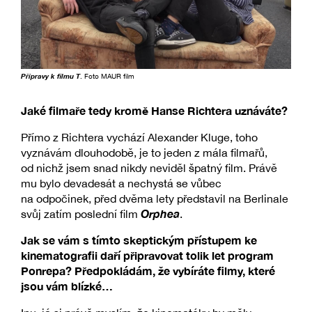
Přípravy k filmu T
. Foto MAUR film
Jaké filmaře tedy kromě Hanse Richtera uznáváte?
Přímo z Richtera vychází Alexander Kluge, toho
vyznávám dlouhodobě, je to jeden z mála filmařů,
od nichž jsem snad nikdy neviděl špatný film. Právě
mu bylo devadesát a nechystá se vůbec
na odpočinek, před dvěma lety představil na Berlinale
Orphea
svůj zatím poslední film
.
Jak se vám s tímto skeptickým přístupem ke
kinematografii daří připravovat tolik let program
Ponrepa? Předpokládám, že vybíráte filmy, které
jsou vám blízké…