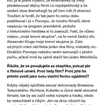
Inu, já si právě myslím, že kinematéky by měly
představovat dějiny filmů co nejobjektivněji a že
osobní vkus dramaturgů by při tom měl jít stranou!
Troufám si tvrdit, že tak jsem to celou dobu
praktikoval i já v Ponrepu. Je mnoho filmařů, které
nasazuju na program pravidelně, protože
z historického hlediska si to zaslouží. Fakt, že vůbec
nejsou „moje krevní skupina“, na to nemá žádný vliv.
Alexander Kluge moje krevní skupina je. Zato
od jiných mám rád třeba jeden dva filmy, málokdy víc.
Divákům Ponrepa nabídnu sedm samurajů v plném
počtu, ačkoli mně by úplně stačil ten jeden Melvilleův.
Říkáte, že se považujete za skeptika, pokud jde
o filmové umění. Proč tedy film? Proč jste ho
přesto zvolil jako svou vlastní formu vyjádření?
Kdyby nějaký spiritista sezval dohromady Bressona,
Tarkovského, Richtera, Kubelku a různé další slovutné
filmaře, tak by asi zažil velké rozepře a hádky, nikdo
by nesouhlasil s nikým. Jen na dvou věcech by