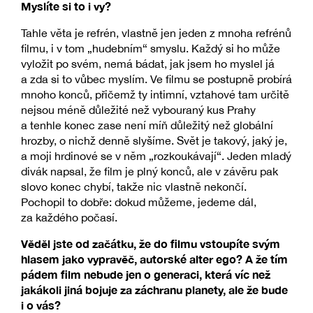
Myslíte si to i vy?
Tahle věta je refrén, vlastně jen jeden z mnoha refrénů
filmu, i v tom „hudebním“ smyslu. Každý si ho může
vyložit po svém, nemá bádat, jak jsem ho myslel já
a zda si to vůbec myslím. Ve filmu se postupně probírá
mnoho konců, přičemž ty intimní, vztahové tam určitě
nejsou méně důležité než vybouraný kus Prahy
a tenhle konec zase není míň důležitý než globální
hrozby, o nichž denně slyšíme. Svět je takový, jaký je,
a moji hrdinové se v něm „rozkoukávají“. Jeden mladý
divák napsal, že film je plný konců, ale v závěru pak
slovo konec chybí, takže nic vlastně nekončí.
Pochopil to dobře: dokud můžeme, jedeme dál,
za každého počasí.
Věděl jste od začátku, že do filmu vstoupíte svým
hlasem jako vypravěč, autorské alter ego? A že tím
pádem film nebude jen o generaci, která víc než
jakákoli jiná bojuje za záchranu planety, ale že bude
i o vás?