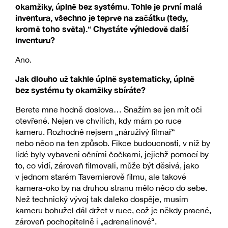
okamžiky, úplně bez systému. Tohle je první malá
inventura, všechno je teprve na začátku (tedy,
kromě toho světa).“ Chystáte výhledově další
inventuru?
Ano.
Jak dlouho už takhle úplně systematicky, úplně
bez systému ty okamžiky sbíráte?
Berete mne hodně doslova… Snažím se jen mít oči
otevřené. Nejen ve chvílích, kdy mám po ruce
kameru. Rozhodně nejsem „náruživý filmař“
nebo něco na ten způsob. Fikce budoucnosti, v níž by
lidé byly vybaveni očními čočkami, jejichž pomocí by
to, co vidí, zároveň filmovali, může být děsivá, jako
v jednom starém Tavernierově filmu, ale takové
kamera-oko by na druhou stranu mělo něco do sebe.
Než technický vývoj tak daleko dospěje, musím
kameru bohužel dál držet v ruce, což je někdy pracné,
zároveň pochopitelně i „adrenalinové“.