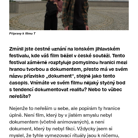
Přípravy k filmu T
Zmínil jste čestné uznání na loňském jihlavském
festivalu, kde váš film běžel v české soutěži. Tento
festival záměrně rozptyluje pomyslnou hranici mezi
hranou tvorbou a dokumentem, přesto má ve svém
názvu přízvisko „dokument“, stejně jako tento
časopis. Vnímáte ve svém filmu nějaký styčný bod
s tendencí dokumentovat realitu? Nebo to vůbec
neřešíte?
Nejenže to neřeším u sebe, ale popírám ty hranice
úplně. Není film, který by v jistém smyslu nebyl
dokumentem (včetně animovaných), a není
dokument, který by nebyl fikcí. Vždycky jsem si
myslel, že tyhle vymezovací rituály jsou k ničemu,