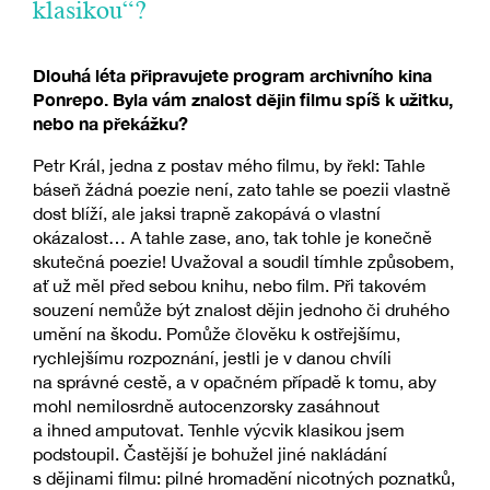
klasikou“?
Dlouhá léta připravujete program archivního kina
Ponrepo. Byla vám znalost dějin filmu spíš k užitku,
nebo na překážku?
Petr Král, jedna z postav mého filmu, by řekl: Tahle
báseň žádná poezie není, zato tahle se poezii vlastně
dost blíží, ale jaksi trapně zakopává o vlastní
okázalost… A tahle zase, ano, tak tohle je konečně
skutečná poezie! Uvažoval a soudil tímhle způsobem,
ať už měl před sebou knihu, nebo film. Při takovém
souzení nemůže být znalost dějin jednoho či druhého
umění na škodu. Pomůže člověku k ostřejšímu,
rychlejšímu rozpoznání, jestli je v danou chvíli
na správné cestě, a v opačném případě k tomu, aby
mohl nemilosrdně autocenzorsky zasáhnout
a ihned amputovat. Tenhle výcvik klasikou jsem
podstoupil. Častější je bohužel jiné nakládání
s dějinami filmu: pilné hromadění nicotných poznatků,