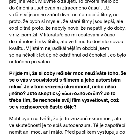
pro jiné věci. Mluvme o zaujetí. To prvotní mělo co
do činění s „uchováním ztraceného času“. Už
v dětství jsem se začal dívat na černobílé filmy, ne
proto, že bych si myslel, že staré filmy jsou lepší, ale
explicitně proto, že nebyly nové, že nepatřily do doby,
v níž jsem žil. V literatuře se mi cestování v čase
do minulosti taky líbilo, ale ve filmu to dostalo novou
kvalitu. V jistém nejradikálnějším období jsem
se na několik let úplně odstřihnul od čehokoli, co bylo
natočeno po válce.
Přijde mi, že si coby režisér moc neužíváte toho, že
se o vás v souvislosti s filmem a jeho autorstvím
mluví. Je v tom vrozená skromnost, nebo něco
jiného? Jste skeptický vůči rozhovorům? Je to
třeba tím, že nechcete svůj film vysvětlovat, což
se v rozhovorech často děje?
Mohl bych se tvářit, že je to vrozená skromnost, ale
ve skutečnosti je to spíš autocenzura. Té je zapotřebí
nemít ani moc, ani málo. Před publikem vystupuju co