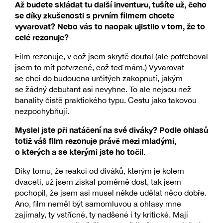
Až budete skládat tu další inventuru, tušíte už, čeho
se díky zkušenosti s prvním filmem chcete
vyvarovat? Nebo vás to naopak ujistilo v tom, že to
celé rezonuje?
Film rezonuje, v což jsem skrytě doufal (ale potřeboval
jsem to mít potvrzené, což teď mám.) Vyvarovat
se chci do budoucna určitých zakopnutí, jakým
se žádný debutant asi nevyhne. To ale nejsou než
banality čistě praktického typu. Cestu jako takovou
nezpochybňují.
Myslel jste při natáčení na své diváky? Podle ohlasů
totiž váš film rezonuje právě mezi mladými,
o kterých a se kterými jste ho točil.
Díky tomu, že reakcí od diváků, kterým je kolem
dvaceti, už jsem získal poměrně dost, tak jsem
pochopil, že jsem asi musel někde udělat něco dobře.
Ano, film neměl být samomluvou a ohlasy mne
zajímaly, ty vstřícné, ty nadšené i ty kritické. Mají