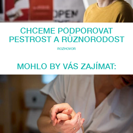
CHCEME PODPOROVAT
PESTROST A RŮZNORODOST
ROZHOVOR
MOHLO BY VÁS ZAJÍMAT: