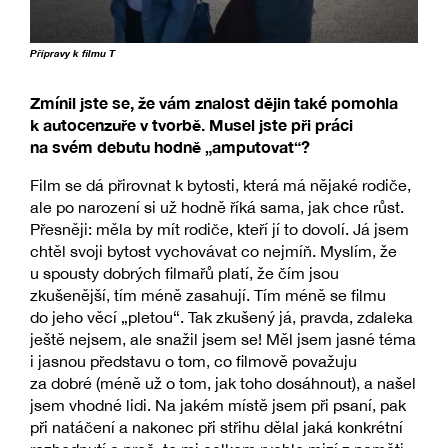
Přípravy k filmu T
Zmínil jste se, že vám znalost dějin také pomohla
k autocenzuře v tvorbě. Musel jste při práci
na svém debutu hodně „amputovat“?
Film se dá přirovnat k bytosti, která má nějaké rodiče,
ale po narození si už hodně říká sama, jak chce růst.
Přesněji: měla by mít rodiče, kteří jí to dovolí. Já jsem
chtěl svoji bytost vychovávat co nejmíň. Myslím, že
u spousty dobrých filmařů platí, že čím jsou
zkušenější, tím méně zasahují. Tím méně se filmu
do jeho věcí „pletou“. Tak zkušený já, pravda, zdaleka
ještě nejsem, ale snažil jsem se! Měl jsem jasné téma
i jasnou představu o tom, co filmově považuju
za dobré (méně už o tom, jak toho dosáhnout), a našel
jsem vhodné lidi. Na jakém místě jsem při psaní, pak
při natáčení a nakonec při střihu dělal jaká konkrétní