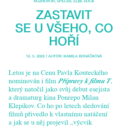
ROZHOVOR
,
SPECIÁL ELBE DOCK
ZASTAVIT
SE U VŠEHO, CO
HOŘÍ
12. 5. 2022 / AUTOR:
KAMILA BOHÁČKOVÁ
Letos je na Cenu Pavla Kouteckého
nominován i film
Přípravy k filmu T
,
který natočil jako svůj debut esejista
a dramaturg kina Ponrepo Milan
Klepikov. Co ho po letech sledování
filmů přivedlo k vlastnímu natáčení
a jak se u něj projevil „výcvik