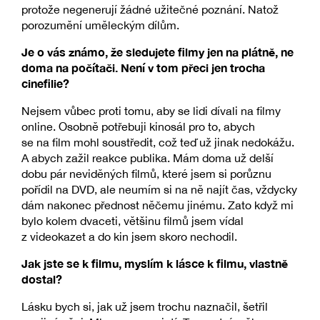
protože negenerují žádné užitečné poznání. Natož
porozumění uměleckým dílům.
Je o vás známo, že sledujete filmy jen na plátně, ne
doma na počítači. Není v tom přeci jen trocha
cinefilie?
Nejsem vůbec proti tomu, aby se lidi dívali na filmy
online. Osobně potřebuji kinosál pro to, abych
se na film mohl soustředit, což teď už jinak nedokážu.
A abych zažil reakce publika. Mám doma už delší
dobu pár neviděných filmů, které jsem si porůznu
pořídil na DVD, ale neumím si na ně najít čas, vždycky
dám nakonec přednost něčemu jinému. Zato když mi
bylo kolem dvaceti, většinu filmů jsem vídal
z videokazet a do kin jsem skoro nechodil.
Jak jste se k filmu, myslím k lásce k filmu, vlastně
dostal?
Lásku bych si, jak už jsem trochu naznačil, šetřil