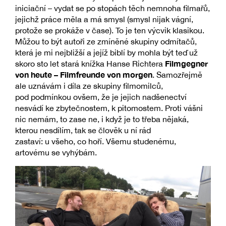
iniciační – vydat se po stopách těch nemnoha filmařů,
jejichž práce měla a má smysl (smysl nijak vágní,
protože se prokáže v čase). To je ten výcvik klasikou.
Můžou to být autoři ze zmíněné skupiny odmítačů,
která je mi nejbližší a jejíž biblí by mohla být teď už
Filmgegner
skoro sto let stará knížka Hanse Richtera
von heute – Filmfreunde von morgen
. Samozřejmě
ale uznávám i díla ze skupiny filmomilců,
pod podmínkou ovšem, že je jejich nadšenectví
nesvádí ke zbytečnostem, k pitomostem. Proti vášni
nic nemám, to zase ne, i když je to třeba nějaká,
kterou nesdílím, tak se člověk u ní rád
zastaví: u všeho, co hoří. Všemu studenému,
artovému se vyhýbám.