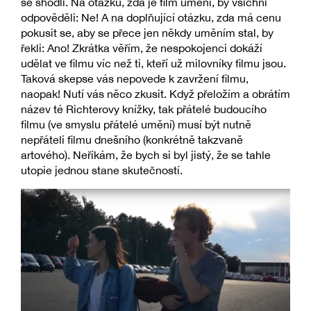
se shodli. Na otázku, zda je film umění, by všichni
odpověděli: Ne! A na doplňující otázku, zda má cenu
pokusit se, aby se přece jen někdy uměním stal, by
řekli: Ano! Zkrátka věřím, že nespokojenci dokáží
udělat ve filmu víc než ti, kteří už milovníky filmu jsou.
Taková skepse vás nepovede k zavržení filmu,
naopak! Nutí vás něco zkusit. Když přeložím a obrátím
název té Richterovy knížky, tak přátelé budoucího
filmu (ve smyslu přátelé umění) musí být nutně
nepřáteli filmu dnešního (konkrétně takzvaně
artového). Neříkám, že bych si byl jistý, že se tahle
utopie jednou stane skutečností.