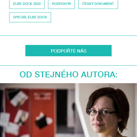
ELBE DOCK 2022
ROZHOVOR
ČESKÝ DOKUMENT
SPECIÁL ELBE DOCK
PODPOŘTE NÁS
OD STEJNÉHO AUTORA: