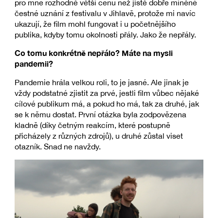
pro mne rozhodně větší cenu než jistě dobře míněné
čestné uznání z festivalu v Jihlavě, protože mi navíc
ukazují, že film mohl fungovat i u početnějšího
publika, kdyby tomu okolnosti přály. Jako že nepřály.
Co tomu konkrétně nepřálo? Máte na mysli
pandemii?
Pandemie hrála velkou roli, to je jasné. Ale jinak je
vždy podstatné zjistit za prvé, jestli film vůbec nějaké
cílové publikum má, a pokud ho má, tak za druhé, jak
se k němu dostat. První otázka byla zodpovězena
kladně (díky četným reakcím, které postupně
přicházely z různých zdrojů), u druhé zůstal viset
otazník. Snad ne navždy.