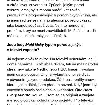
a ztrácí svou suverenitu. Způsob, jakým porod
zobrazujeme, byl z mnoha směrů kritizován,
především z progresivnějších porodnických kruhů, ale
já jsem rád, že se nám ho alespoň povedlo ukázat
jako běžnou součást života. Není to nemoc, ani
problém, který se musí zneviditelnit. Možná se to zdá
málo, ale i malé kroky jsou důležité.
Jsou tedy
Malé lásky
typem pořadu, jaký si
v televizi zapnete?
Já nejsem divák televize. Na televizi nekoukám, ani ji
doma nemáme. Když už se dívám, tak na mezinárodní
streamery jako je Netflix nebo HBO, lineární vysílání
jsem dávno opustil. Chci si vybírat a chci se dívat
v původním jazyce produkce. Žádnou z reality show,
kterou jsem dělal, jsem předtím neznal. Když jsem byl
One Born
osloven v souvislosti s českou variantou
Every Minute
, kouknul jsem se na originál a zaujala
mě sociologická hodnota toho projektu. Pro televizi