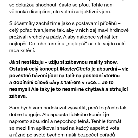
se dokážou shodnout, často se přou. Tohle není
vědecká disciplína, ale velmi subjektivní vjem.
S účastníky zacházíme jako s postavami příběhů –
celý pořad tvarujeme tak, aby v nich zajímaví hrdinové
prožívali vrcholy a pády. A aby nakonec vyhrál ten
nejlepší. Do toho termínu „nejlepší“ se ale vejde celá
řada kritérií.
Já si nestěžuju – užiju si zábavnou reality show.
Ostatně celý koncept
MasterChefa
je absurdní – viz
pověstné házení jídel na talíř na poslední vteřinu
a dobíhání cílové čáry s talířem v ruce… Je to
nesmysl! Ale taky je to nesmírně chytlavá a strhující
zábava.
Sám bych vám nedokázal vysvětlit, proč to přesto tak
dobře funguje. Ale spousta lidského konání je
naprosto absurdní a nepochopitelná. Tenhle formát
se mezi tím aplikoval snad na každý aspekt života
a různě po světě bychom našli bezpočet pořadů