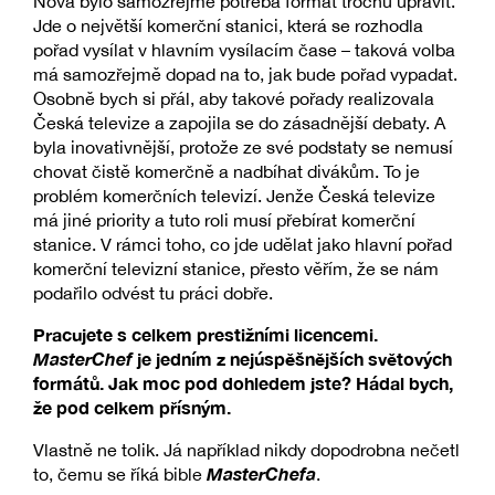
Nova bylo samozřejmě potřeba formát trochu upravit.
Jde o největší komerční stanici, která se rozhodla
pořad vysílat v hlavním vysílacím čase – taková volba
má samozřejmě dopad na to, jak bude pořad vypadat.
Osobně bych si přál, aby takové pořady realizovala
Česká televize a zapojila se do zásadnější debaty. A
byla inovativnější, protože ze své podstaty se nemusí
chovat čistě komerčně a nadbíhat divákům. To je
problém komerčních televizí. Jenže Česká televize
má jiné priority a tuto roli musí přebírat komerční
stanice. V rámci toho, co jde udělat jako hlavní pořad
komerční televizní stanice, přesto věřím, že se nám
podařilo odvést tu práci dobře.
Pracujete s celkem prestižními licencemi.
MasterChef
je jedním z nejúspěšnějších světových
formátů. Jak moc pod dohledem jste? Hádal bych,
že pod celkem přísným.
Vlastně ne tolik. Já například nikdy dopodrobna nečetl
MasterChefa
to, čemu se říká bible
.