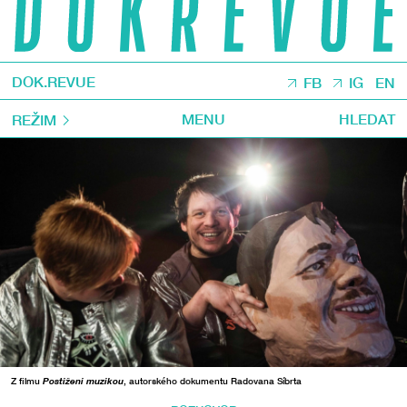
DOK.REVUE
FB
IG
EN
MENU
HLEDAT
REŽIM
Z filmu
Postiženi muzikou
, autorského dokumentu Radovana Síbrta