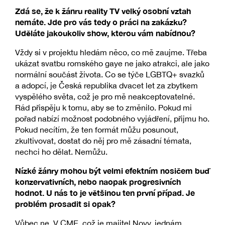
Zdá se, že k žánru reality TV velký osobní vztah
nemáte. Jde pro vás tedy o práci na zakázku?
Uděláte jakoukoliv show, kterou vám nabídnou?
Vždy si v projektu hledám něco, co mě zaujme. Třeba
ukázat svatbu romského gaye ne jako atrakci, ale jako
normální součást života. Co se týče LGBTQ+ svazků
a adopcí, je Česká republika dvacet let za zbytkem
vyspělého světa, což je pro mě neakceptovatelné.
Rád přispěju k tomu, aby se to změnilo. Pokud mi
pořad nabízí možnost podobného vyjádření, přijmu ho.
Pokud necítím, že ten formát můžu posunout,
zkultivovat, dostat do něj pro mě zásadní témata,
nechci ho dělat. Nemůžu.
Nízké žánry mohou být velmi efektním nosičem buď
konzervativních, nebo naopak progresivních
hodnot. U nás to je většinou ten první případ. Je
problém prosadit si opak?
Vůbec ne. V CME, což je majitel Novy, jednám