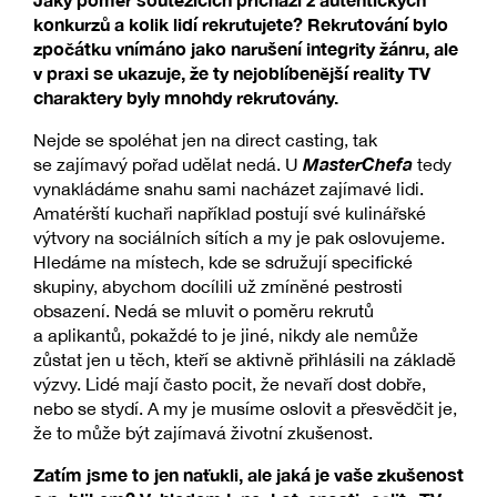
konkurzů a kolik lidí rekrutujete? Rekrutování bylo
zpočátku vnímáno jako narušení integrity žánru, ale
v praxi se ukazuje, že ty nejoblíbenější reality TV
charaktery byly mnohdy rekrutovány.
Nejde se spoléhat jen na direct casting, tak
MasterChefa
se zajímavý pořad udělat nedá. U
tedy
vynakládáme snahu sami nacházet zajímavé lidi.
Amatérští kuchaři například postují své kulinářské
výtvory na sociálních sítích a my je pak oslovujeme.
Hledáme na místech, kde se sdružují specifické
skupiny, abychom docílili už zmíněné pestrosti
obsazení. Nedá se mluvit o poměru rekrutů
a aplikantů, pokaždé to je jiné, nikdy ale nemůže
zůstat jen u těch, kteří se aktivně přihlásili na základě
výzvy. Lidé mají často pocit, že nevaří dost dobře,
nebo se stydí. A my je musíme oslovit a přesvědčit je,
že to může být zajímavá životní zkušenost.
Zatím jsme to jen naťukli, ale jaká je vaše zkušenost