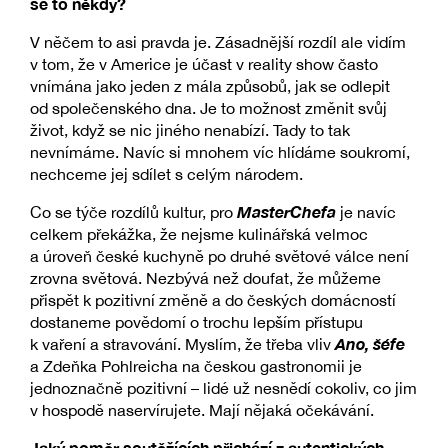
se to někdy?
V něčem to asi pravda je. Zásadnější rozdíl ale vidím
v tom, že v Americe je účast v reality show často
vnímána jako jeden z mála způsobů, jak se odlepit
od společenského dna. Je to možnost změnit svůj
život, když se nic jiného nenabízí. Tady to tak
nevnímáme. Navíc si mnohem víc hlídáme soukromí,
nechceme jej sdílet s celým národem.
MasterChefa
Co se týče rozdílů kultur, pro
je navíc
celkem překážka, že nejsme kulinářská velmoc
a úroveň české kuchyně po druhé světové válce není
zrovna světová. Nezbývá než doufat, že můžeme
přispět k pozitivní změně a do českých domácností
dostaneme povědomí o trochu lepším přístupu
Ano, šéfe
k vaření a stravování. Myslím, že třeba vliv
a Zdeňka Pohlreicha na českou gastronomii je
jednoznačně pozitivní – lidé už nesnědí cokoliv, co jim
v hospodě naservírujete. Mají nějaká očekávání.
Jaký poměr soutěžících přichází z autentických