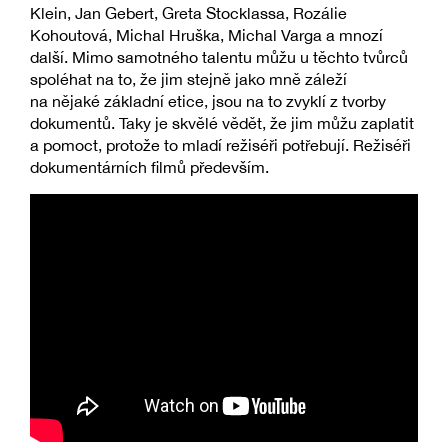
Klein, Jan Gebert, Greta Stocklassa, Rozálie
Kohoutová, Michal Hruška, Michal Varga a mnozí
další. Mimo samotného talentu můžu u těchto tvůrců
spoléhat na to, že jim stejně jako mně záleží
na nějaké základní etice, jsou na to zvyklí z tvorby
dokumentů. Taky je skvělé vědět, že jim můžu zaplatit
a pomoct, protože to mladí režiséři potřebují. Režiséři
dokumentárních filmů především.