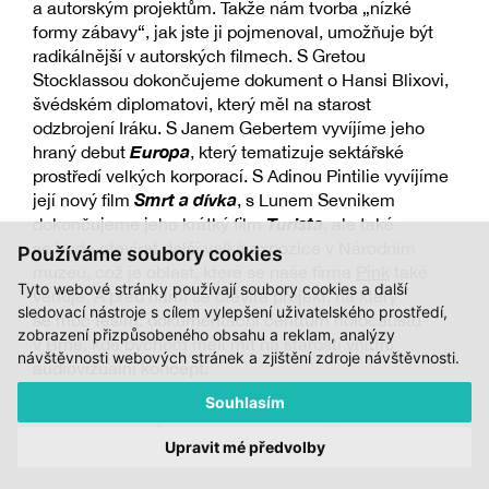
a autorským projektům. Takže nám tvorba „nízké
formy zábavy“, jak jste ji pojmenoval, umožňuje být
radikálnější v autorských filmech. S Gretou
Stocklassou dokončujeme dokument o Hansi Blixovi,
švédském diplomatovi, který měl na starost
odzbrojení Iráku. S Janem Gebertem vyvíjíme jeho
Europa
hraný debut
, který tematizuje sektářské
prostředí velkých korporací. S Adinou Pintilie vyvíjíme
Smrt a dívka
její nový film
, s Lunem Sevnikem
Turista
dokončujeme jeho krátký film
, ale také
se bude otevírat další velká expozice v Národním
Používáme soubory cookies
muzeu, což je oblast, které se naše firma
Pink
také
Tyto webové stránky používají soubory cookies a další
věnuje. A před námi se otevírá projekt, na který
sledovací nástroje s cílem vylepšení uživatelského prostředí,
se moc těším: dokumentační centrum holocaustu
zobrazení přizpůsobeného obsahu a reklam, analýzy
v Brně, kde bychom měli mít na starosti vnitřní
návštěvnosti webových stránek a zjištění zdroje návštěvnosti.
audiovizuální koncept.
Souhlasím
Právě jste se měl vrátit z Berlinale, kde jste
představoval váš projekt o Kuřimské kauze,
Upravit mé předvolby
na němž pracujete s Olmem Omerzuem.