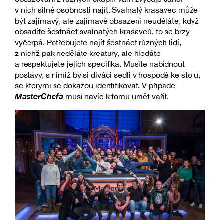
v nich silné osobnosti najít. Svalnatý krasavec může
být zajímavý, ale zajímavé obsazení neuděláte, když
obsadíte šestnáct svalnatých krasavců, to se brzy
vyčerpá. Potřebujete najít šestnáct různých lidí,
z nichž pak neděláte kreatury, ale hledáte
a respektujete jejich specifika. Musíte nabídnout
postavy, s nimiž by si diváci sedli v hospodě ke stolu,
se kterými se dokážou identifikovat. V případě
MasterChefa
musí navíc k tomu umět vařit.