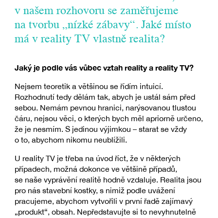
v našem rozhovoru se zaměřujeme
na tvorbu „nízké zábavy“. Jaké místo
má v reality TV vlastně realita?
Jaký je podle vás vůbec vztah reality a reality TV?
Nejsem teoretik a většinou se řídím intuicí.
Rozhodnutí tedy dělám tak, abych je ustál sám před
sebou. Nemám pevnou hranici, narýsovanou tlustou
čáru, nejsou věci, o kterých bych měl apriorně určeno,
že je nesmím. S jedinou výjimkou – starat se vždy
o to, abychom nikomu neublížili.
U reality TV je třeba na úvod říct, že v některých
případech, možná dokonce ve většině případů,
se naše vyprávění realitě hodně vzdaluje. Realita jsou
pro nás stavební kostky, s nimiž podle uvážení
pracujeme, abychom vytvořili v první řadě zajímavý
„produkt“, obsah. Nepředstavujte si to nevyhnutelně