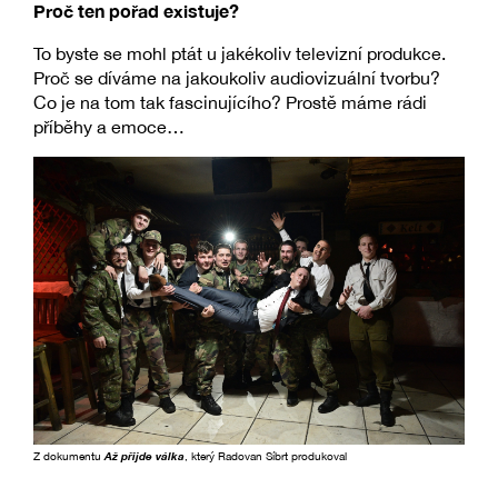
Proč ten pořad existuje?
To byste se mohl ptát u jakékoliv televizní produkce.
Proč se díváme na jakoukoliv audiovizuální tvorbu?
Co je na tom tak fascinujícího? Prostě máme rádi
příběhy a emoce…
Z dokumentu
Až přijde válka
, který Radovan Síbrt produkoval