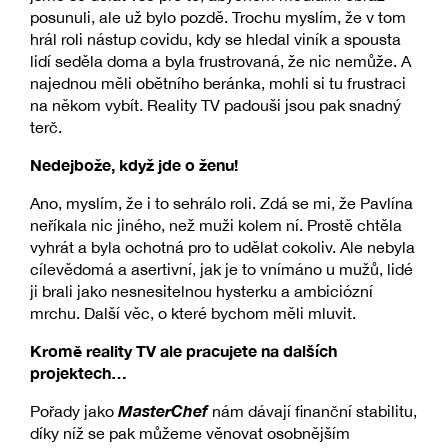
posunuli, ale už bylo pozdě. Trochu myslím, že v tom
hrál roli nástup covidu, kdy se hledal viník a spousta
lidí seděla doma a byla frustrovaná, že nic nemůže. A
najednou měli obětního beránka, mohli si tu frustraci
na někom vybít. Reality TV padouši jsou pak snadný
terč.
Nedejbože, když jde o ženu!
Ano, myslím, že i to sehrálo roli. Zdá se mi, že Pavlína
neříkala nic jiného, než muži kolem ní. Prostě chtěla
vyhrát a byla ochotná pro to udělat cokoliv. Ale nebyla
cílevědomá a asertivní, jak je to vnímáno u mužů, lidé
ji brali jako nesnesitelnou hysterku a ambiciózní
mrchu. Další věc, o které bychom měli mluvit.
Kromě reality TV ale pracujete na dalších
projektech…
MasterChef
Pořady jako
nám dávají finanční stabilitu,
díky níž se pak můžeme věnovat osobnějším