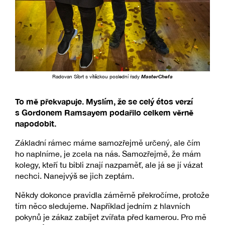
Radovan Síbrt s vítězkou poslední řady
MasterChefa
To mě překvapuje. Myslím, že se celý étos verzí
s Gordonem Ramsayem podařilo celkem věrně
napodobit.
Základní rámec máme samozřejmě určený, ale čím
ho naplníme, je zcela na nás. Samozřejmě, že mám
kolegy, kteří tu bibli znají nazpaměť, ale já se jí vázat
nechci. Nanejvýš se jich zeptám.
Někdy dokonce pravidla záměrně překročíme, protože
tím něco sledujeme. Například jedním z hlavních
pokynů je zákaz zabíjet zvířata před kamerou. Pro mě