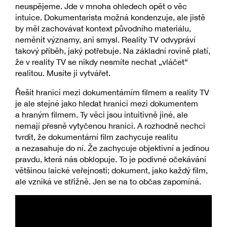
neuspějeme. Jde v mnoha ohledech opět o věc
intuice. Dokumentarista možná kondenzuje, ale jistě
by měl zachovávat kontext původního materiálu,
neměnit významy, ani smysl. Reality TV odvypráví
takový příběh, jaký potřebuje. Na základní rovině platí,
že v reality TV se nikdy nesmíte nechat „vláčet“
realitou. Musíte ji vytvářet.
Řešit hranici mezi dokumentárním filmem a reality TV
je ale stejné jako hledat hranici mezi dokumentem
a hraným filmem. Ty věci jsou intuitivně jiné, ale
nemají přesně vytyčenou hranici. A rozhodně nechci
tvrdit, že dokumentární film zachycuje realitu
a nezasahuje do ní. Že zachycuje objektivní a jedinou
pravdu, která nás obklopuje. To je podivné očekávání
většinou laické veřejnosti; dokument, jako každý film,
ale vzniká ve střižně. Jen se na to občas zapomíná.