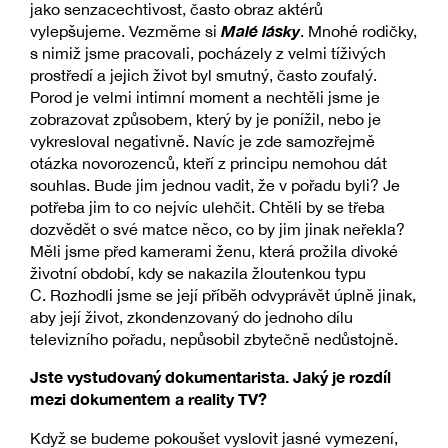
jako senzacechtivost, často obraz aktérů
Malé lásky
vylepšujeme. Vezměme si
. Mnohé rodičky,
s nimiž jsme pracovali, pocházely z velmi tíživých
prostředí a jejich život byl smutný, často zoufalý.
Porod je velmi intimní moment a nechtěli jsme je
zobrazovat způsobem, který by je ponížil, nebo je
vykresloval negativně. Navíc je zde samozřejmě
otázka novorozenců, kteří z principu nemohou dát
souhlas. Bude jim jednou vadit, že v pořadu byli? Je
potřeba jim to co nejvíc ulehčit. Chtěli by se třeba
dozvědět o své matce něco, co by jim jinak neřekla?
Měli jsme před kamerami ženu, která prožila divoké
životní období, kdy se nakazila žloutenkou typu
C. Rozhodli jsme se její příběh odvyprávět úplně jinak,
aby její život, zkondenzovaný do jednoho dílu
televizního pořadu, nepůsobil zbytečně nedůstojně.
Jste vystudovaný dokumentarista. Jaký je rozdíl
mezi dokumentem a reality TV?
Když se budeme pokoušet vyslovit jasné vymezení,