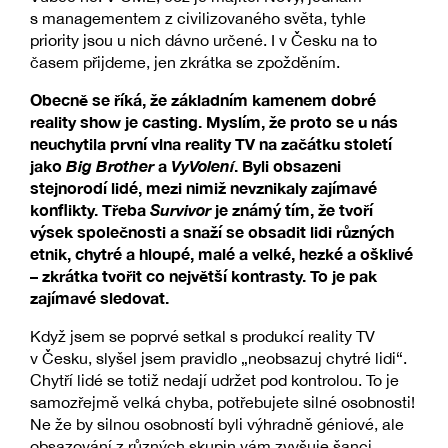
s managementem z civilizovaného světa, tyhle
priority jsou u nich dávno určené. I v Česku na to
časem přijdeme, jen zkrátka se zpožděním.
Obecně se říká, že základním kamenem dobré
reality show je casting. Myslím, že proto se u nás
neuchytila první vlna reality TV na začátku století
jako
Big Brother
a
VyVolení
. Byli obsazeni
stejnorodí lidé, mezi nimiž nevznikaly zajímavé
konflikty. Třeba
Survivor
je známý tím, že tvoří
výsek společnosti a snaží se obsadit lidi různých
etnik, chytré a hloupé, malé a velké, hezké a ošklivé
– zkrátka tvořit co největší kontrasty. To je pak
zajímavé sledovat.
Když jsem se poprvé setkal s produkcí reality TV
v Česku, slyšel jsem pravidlo „neobsazuj chytré lidi“.
Chytří lidé se totiž nedají udržet pod kontrolou. To je
samozřejmě velká chyba, potřebujete silné osobnosti!
Ne že by silnou osobností byli výhradně géniové, ale
obsazování z různých skupin vám zvyšuje šanci