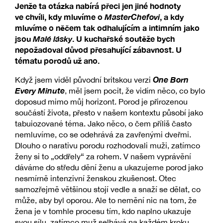
Jenže ta otázka nabírá přeci jen jiné hodnoty
ve chvíli, kdy mluvíme o
MasterChefovi
, a kdy
mluvíme o něčem tak odhalujícím a intimním jako
jsou
Malé lásky
. U kuchařské soutěže bych
nepožadoval důvod přesahující zábavnost. U
tématu porodů už ano.
One Born
Když jsem viděl původní britskou verzi
Every Minute
, měl jsem pocit, že vidím něco, co bylo
doposud mimo můj horizont. Porod je přirozenou
součástí života, přesto v našem kontextu působí jako
tabuiozované téma. Jako něco, o čem příliš často
nemluvíme, co se odehrává za zavřenými dveřmi.
Dlouho o narativu porodu rozhodovali muži, zatímco
ženy si to „oddřely“ za rohem. V našem vyprávění
dáváme do středu dění ženu a ukazujeme porod jako
nesmírně intenzivní ženskou zkušenost. Otec
samozřejmě většinou stojí vedle a snaží se dělat, co
může, aby byl oporou. Ale to nemění nic na tom, že
žena je v tomhle procesu tím, kdo naplno ukazuje
svou sílu, zatímco muž selhává na každém kroku