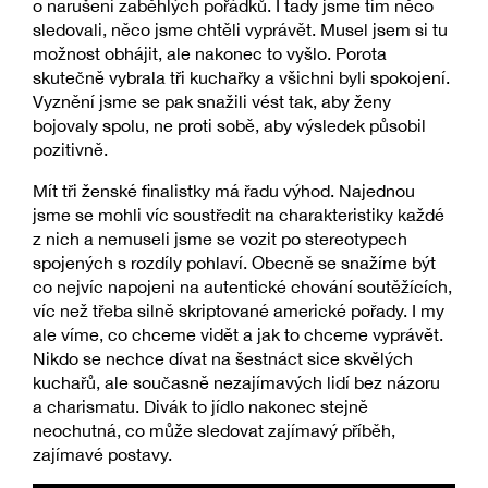
o narušení zaběhlých pořádků. I tady jsme tím něco
sledovali, něco jsme chtěli vyprávět. Musel jsem si tu
možnost obhájit, ale nakonec to vyšlo. Porota
skutečně vybrala tři kuchařky a všichni byli spokojení.
Vyznění jsme se pak snažili vést tak, aby ženy
bojovaly spolu, ne proti sobě, aby výsledek působil
pozitivně.
Mít tři ženské finalistky má řadu výhod. Najednou
jsme se mohli víc soustředit na charakteristiky každé
z nich a nemuseli jsme se vozit po stereotypech
spojených s rozdíly pohlaví. Obecně se snažíme být
co nejvíc napojeni na autentické chování soutěžících,
víc než třeba silně skriptované americké pořady. I my
ale víme, co chceme vidět a jak to chceme vyprávět.
Nikdo se nechce dívat na šestnáct sice skvělých
kuchařů, ale současně nezajímavých lidí bez názoru
a charismatu. Divák to jídlo nakonec stejně
neochutná, co může sledovat zajímavý příběh,
zajímavé postavy.