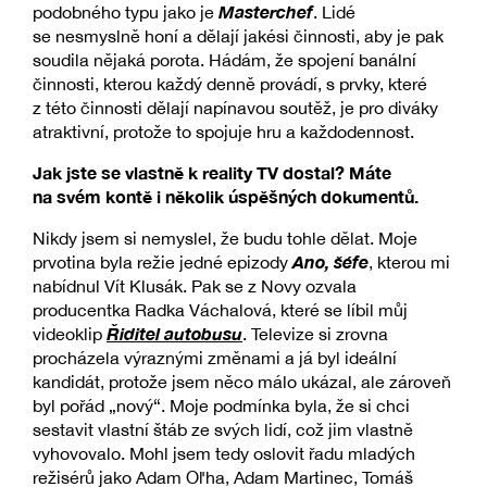
Masterchef
podobného typu jako je
. Lidé
se nesmyslně honí a dělají jakési činnosti, aby je pak
soudila nějaká porota. Hádám, že spojení banální
činnosti, kterou každý denně provádí, s prvky, které
z této činnosti dělají napínavou soutěž, je pro diváky
atraktivní, protože to spojuje hru a každodennost.
Jak jste se vlastně k reality TV dostal? Máte
na svém kontě i několik úspěšných dokumentů.
Nikdy jsem si nemyslel, že budu tohle dělat. Moje
Ano, šéfe
prvotina byla režie jedné epizody
, kterou mi
nabídnul Vít Klusák. Pak se z Novy ozvala
producentka Radka Váchalová, které se líbil můj
Řiditel autobusu
videoklip
. Televize si zrovna
procházela výraznými změnami a já byl ideální
kandidát, protože jsem něco málo ukázal, ale zároveň
byl pořád „nový“. Moje podmínka byla, že si chci
sestavit vlastní štáb ze svých lidí, což jim vlastně
vyhovovalo. Mohl jsem tedy oslovit řadu mladých
režisérů jako Adam Oľha, Adam Martinec, Tomáš