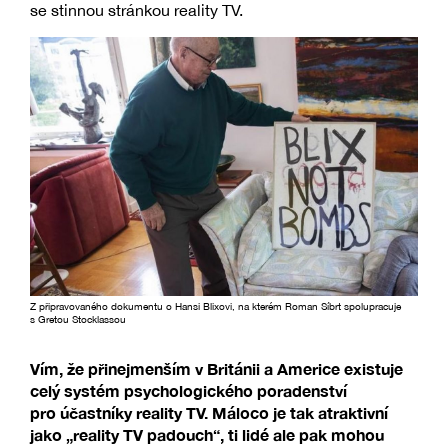
se stinnou stránkou reality TV.
Z připravovaného dokumentu o Hansi Blixovi, na kterém Roman Síbrt spolupracuje
s Gretou Stocklassou
Vím, že přinejmenším v Británii a Americe existuje
celý systém psychologického poradenství
pro účastníky reality TV. Máloco je tak atraktivní
jako „reality TV padouch“, ti lidé ale pak mohou