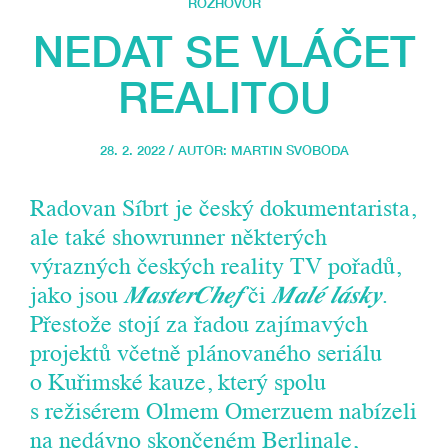
ROZHOVOR
NEDAT SE VLÁČET
REALITOU
28. 2. 2022 / AUTOR:
MARTIN SVOBODA
Radovan Síbrt je český dokumentarista,
ale také showrunner některých
výrazných českých reality TV pořadů,
jako jsou
MasterChef
či
Malé lásky
.
Přestože stojí za řadou zajímavých
projektů včetně plánovaného seriálu
o Kuřimské kauze, který spolu
s režisérem Olmem Omerzuem nabízeli
na nedávno skončeném Berlinale,