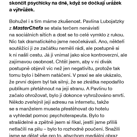
skončit psychicky na dně, když se dočkají urážek
a výhrůžek.
Bohužel i s tím máme zkušenost. Pavlína Lubojatzky
MasterChefa
z
se stala terčem nenávisti
na sociálních sítích a dost se to celé vymklo z rukou.
Nic tak dramatického jsme neočekávali. Ano, někteří
soutěžící ji ze začátku neměli rádi, ale postupně si
k ní našli cestu. Já ji vnímal jako sice kontroverzní, ale
zajímavou osobnost. Chtěl jsem, aby v ní divák
postupně objevil víc než jen negativitu, protože tak
tomu bylo i během natáčení. V praxi se ale ukázalo,
že první dojem byl tak silný, že se zkrátka nepodařilo
publikum přetáhnout na její stranu. A Pavlínu to
začalo ohrožovat, bylo jí dokonce vyhrožováno smrtí.
Někdo zveřejnil její adresu na internetu, takže
se s manželem musela přestěhovat do hotelu
a vyhledat pomoc psychoterapeuta. Bylo to
strašidelné a zpětně jsem si říkal, jestli jsme příliš
netlačili na pilu – bylo to rozhodně poučení. Snažili
jsme se dělat vše pro to, abychom mediální obraz