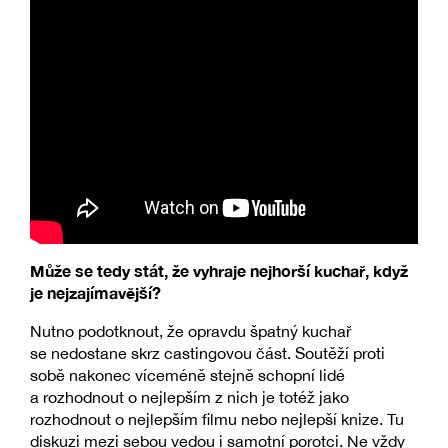
Může se tedy stát, že vyhraje nejhorší kuchař, když
je nejzajímavější?
Nutno podotknout, že opravdu špatný kuchař
se nedostane skrz castingovou část. Soutěží proti
sobě nakonec víceméně stejně schopní lidé
a rozhodnout o nejlepším z nich je totéž jako
rozhodnout o nejlepším filmu nebo nejlepší knize. Tu
diskuzi mezi sebou vedou i samotní porotci. Ne vždy