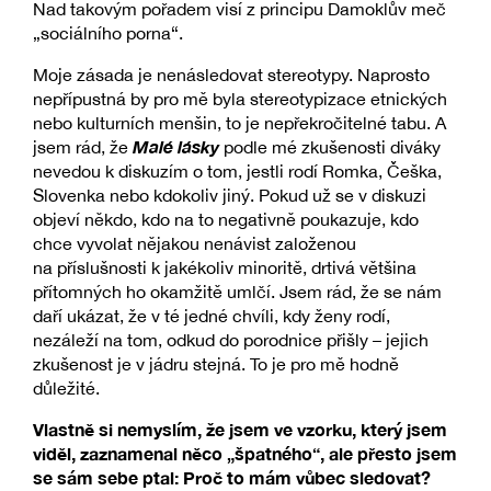
Nad takovým pořadem visí z principu Damoklův meč
„sociálního porna“.
Moje zásada je nenásledovat stereotypy. Naprosto
nepřípustná by pro mě byla stereotypizace etnických
nebo kulturních menšin, to je nepřekročitelné tabu. A
Malé lásky
jsem rád, že
podle mé zkušenosti diváky
nevedou k diskuzím o tom, jestli rodí Romka, Češka,
Slovenka nebo kdokoliv jiný. Pokud už se v diskuzi
objeví někdo, kdo na to negativně poukazuje, kdo
chce vyvolat nějakou nenávist založenou
na příslušnosti k jakékoliv minoritě, drtivá většina
přítomných ho okamžitě umlčí. Jsem rád, že se nám
daří ukázat, že v té jedné chvíli, kdy ženy rodí,
nezáleží na tom, odkud do porodnice přišly – jejich
zkušenost je v jádru stejná. To je pro mě hodně
důležité.
Vlastně si nemyslím, že jsem ve vzorku, který jsem
viděl, zaznamenal něco „špatného“, ale přesto jsem
se sám sebe ptal: Proč to mám vůbec sledovat?