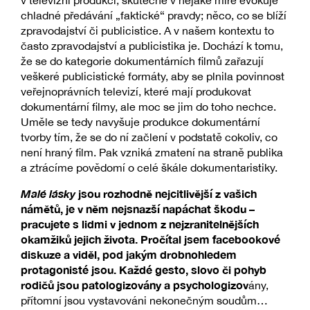
v televizní produkci, skutečně v nějaké míře evokuje
chladné předávání „faktické“ pravdy; něco, co se blíží
zpravodajství či publicistice. A v našem kontextu to
často zpravodajství a publicistika je. Dochází k tomu,
že se do kategorie dokumentárních filmů zařazují
veškeré publicistické formáty, aby se plnila povinnost
veřejnoprávních televizí, které mají produkovat
dokumentární filmy, ale moc se jim do toho nechce.
Uměle se tedy navyšuje produkce dokumentární
tvorby tím, že se do ní začlení v podstatě cokoliv, co
není hraný film. Pak vzniká zmatení na straně publika
a ztrácíme povědomí o celé škále dokumentaristiky.
Malé lásky
jsou rozhodně nejcitlivější z vašich
námětů, je v něm nejsnazší napáchat škodu –
pracujete s lidmi v jednom z nejzranitelnějších
okamžiků jejich života. Pročítal jsem facebookové
diskuze a viděl, pod jakým drobnohledem
protagonisté jsou. Každé gesto, slovo či pohyb
rodičů jsou patologizovány a psychologizov
ány,
přítomní jsou vystavováni nekonečným soudům…