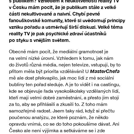
s publikem? Vzhledem k neukotvenosti reality TV
v Česku mám pocit, že je publikum stále z velké
části nekultivované a naivní. Chybí pevné
fanouškovské komunity, které si uvědomují principy
vzniku pořadu a usměrňují širší diskuzi. Velké téma
reality TV je pak psychické zdraví účastníků
po styku s vnějším světem.
Obecně mám pocit, že mediální gramotnost je
na velmi nízké úrovni. Vzhledem k tomu, jak nám
do životů různá média, nejen televize, vstupují, by to
MasterChefa
přitom měla být priorita vzdělávání! U
mě ale dost překvapilo, jak moc lidí z mé sociální
bubliny ten pořad sleduje. A je to vidět i na castingu,
kde se objevuje řada vysokoškolsky vzdělaných lidí,
kteří mají velmi dobré zaměstnání, a přesto jim stojí
za to, aby se přihlásili a zkusili to. Z toho mám
samozřejmě radost. Jsem taky rád, když si přečtu
poučenou analýzu, ze které poznám, že někdo
opravdu vnímá, co se do toho pokoušíme dávat. Ani
Česko ale není výjimka a setkáváme se i zde