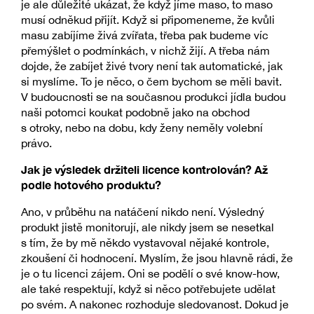
je ale důležité ukázat, že když jíme maso, to maso
musí odněkud přijít. Když si připomeneme, že kvůli
masu zabíjíme živá zvířata, třeba pak budeme víc
přemýšlet o podmínkách, v nichž žijí. A třeba nám
dojde, že zabíjet živé tvory není tak automatické, jak
si myslíme. To je něco, o čem bychom se měli bavit.
V budoucnosti se na současnou produkci jídla budou
naši potomci koukat podobně jako na obchod
s otroky, nebo na dobu, kdy ženy neměly volební
právo.
Jak je výsledek držiteli licence kontrolován? Až
podle hotového produktu?
Ano, v průběhu na natáčení nikdo není. Výsledný
produkt jistě monitorují, ale nikdy jsem se nesetkal
s tím, že by mě někdo vystavoval nějaké kontrole,
zkoušení či hodnocení. Myslím, že jsou hlavně rádi, že
je o tu licenci zájem. Oni se podělí o své know-how,
ale také respektují, když si něco potřebujete udělat
po svém. A nakonec rozhoduje sledovanost. Dokud je