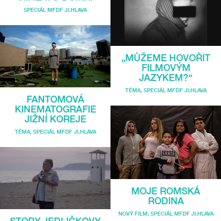
SPECIÁL MFDF JI.HLAVA
„MŮŽEME HOVOŘIT
FILMOVÝM
JAZYKEM?“
TÉMA
,
SPECIÁL MFDF JI.HLAVA
FANTOMOVÁ
KINEMATOGRAFIE
JIŽNÍ KOREJE
TÉMA
,
SPECIÁL MFDF JI.HLAVA
MOJE ROMSKÁ
RODINA
NOVÝ FILM
,
SPECIÁL MFDF JI.HLAVA
STOPY JEDLIČKOVY