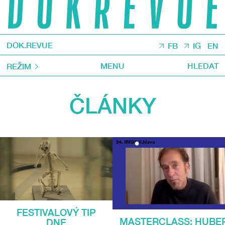
DOK.REVUE
FB
IG
EN
MENU
HLEDAT
REŽIM
ČLÁNKY
FESTIVALOVÝ TIP
MASTERCLASS: HUBE
DNE