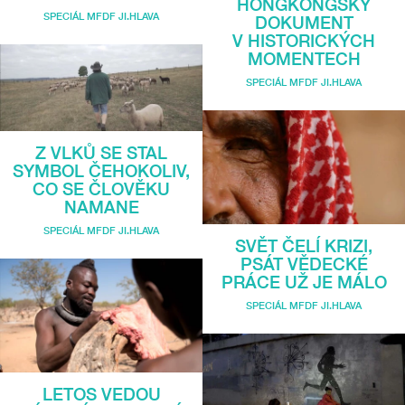
HONGKONGSKÝ
SPECIÁL MFDF JI.HLAVA
DOKUMENT
V HISTORICKÝCH
MOMENTECH
SPECIÁL MFDF JI.HLAVA
Z VLKŮ SE STAL
SYMBOL ČEHOKOLIV,
CO SE ČLOVĚKU
NAMANE
SPECIÁL MFDF JI.HLAVA
SVĚT ČELÍ KRIZI,
PSÁT VĚDECKÉ
PRÁCE UŽ JE MÁLO
SPECIÁL MFDF JI.HLAVA
LETOS VEDOU