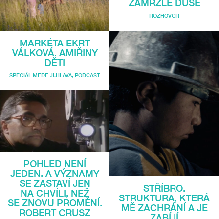
ZAMRZLÉ DUŠE
ROZHOVOR
MARKÉTA EKRT
VÁLKOVÁ. AMIŘINY
DĚTI
SPECIÁL MFDF JI.HLAVA
,
PODCAST
POHLED NENÍ
JEDEN. A VÝZNAMY
SE ZASTAVÍ JEN
STŘÍBRO.
NA CHVÍLI, NEŽ
STRUKTURA, KTERÁ
SE ZNOVU PROMĚNÍ.
MĚ ZACHRÁNÍ A JE
ROBERT CRUSZ
ZABÍJÍ