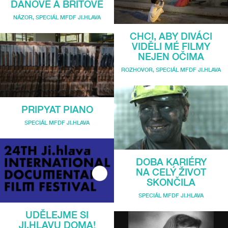
DÁNOVÉ A BRITOVÉ
NÁZOR
,
SPECIÁL MFDF JI.HLAVA
CHCI, ABY DIVÁCI
VIDĚLI MÉ FILMY
NEJEN OČIMA
ROZHOVOR
,
SPECIÁL MFDF JI.HLAVA
PRIPYAT PIANO
SPECIÁL MFDF JI.HLAVA
DOBA KARIÉRY
NA CELÝ ŽIVOT
SKONČILA
SPECIÁL MFDF JI.HLAVA
UDĚLEJME SI
JI.HLAVU DOMA!