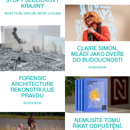
KRAJINY
NOVÝ FILM
,
SPECIÁL MFDF JI.HLAVA
CLAIRE SIMON.
MLÁDÍ JAKO DVEŘE
DO BUDOUCNOSTI
ROZHOVOR
FORENSIC
ARCHITECTURE
REKONSTRUUJE
PRAVDU
ROZHOVOR
NEMUSÍTE TOMU
ŘÍKAT ODPUŠTĚNÍ.