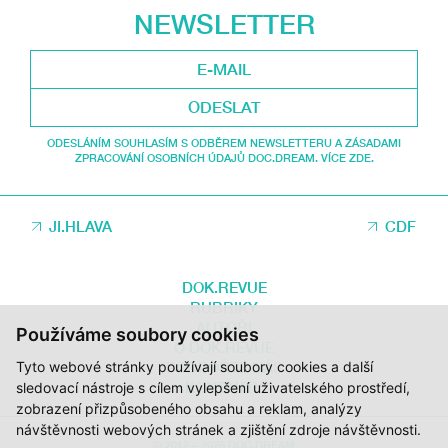
NEWSLETTER
ODESLAT
ODESLÁNÍM SOUHLASÍM S ODBĚREM NEWSLETTERU A ZÁSADAMI
ZPRACOVÁNÍ OSOBNÍCH ÚDAJŮ DOC.DREAM. VÍCE ZDE.
JI.HLAVA
CDF
DOK.REVUE
RUBRIKY
AUTOŘI
Používáme soubory cookies
O DOK.REVUE
PODPOŘTE NÁS
Tyto webové stránky používají soubory cookies a další
KONTAKTY
sledovací nástroje s cílem vylepšení uživatelského prostředí,
zobrazení přizpůsobeného obsahu a reklam, analýzy
návštěvnosti webových stránek a zjištění zdroje návštěvnosti.
© 2012 – 2026 DOC.DREAM