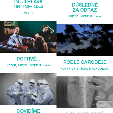
24. JI.HLAVA
DŮSLEDNĚ
ONLINE: Q&A
ZA ODRAZ
VIDEO
SPECIÁL MFDF JI.HLAVA
POPRVÉ...
PODLE ČARODĚJE
NÁZOR
,
SPECIÁL MFDF JI.HLAVA
NOVÝ FILM
,
SPECIÁL MFDF JI.HLAVA
COVIDÍME