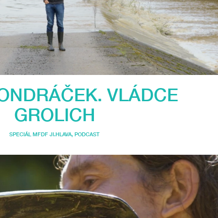
ONDRÁČEK. VLÁDCE
GROLICH
SPECIÁL MFDF JI.HLAVA
,
PODCAST