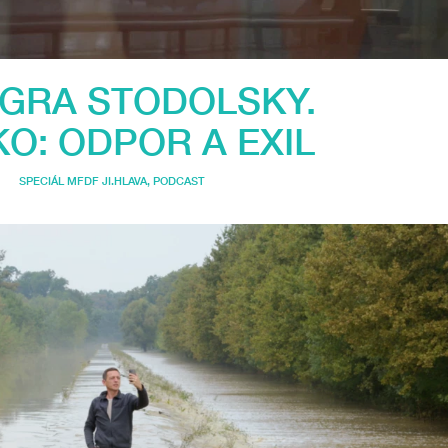
GRA STODOLSKY.
KO: ODPOR A EXIL
SPECIÁL MFDF JI.HLAVA
,
PODCAST