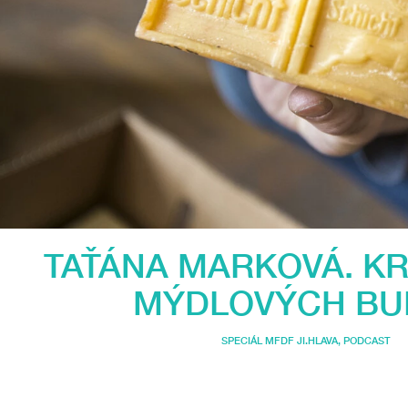
TAŤÁNA MARKOVÁ. KR
MÝDLOVÝCH BU
SPECIÁL MFDF JI.HLAVA
,
PODCAST