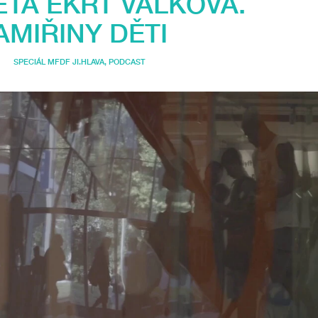
TA EKRT VÁLKOVÁ.
AMIŘINY DĚTI
SPECIÁL MFDF JI.HLAVA
,
PODCAST