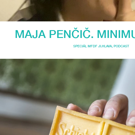
MAJA PENČIČ. MINIM
SPECIÁL MFDF JI.HLAVA
,
PODCAST