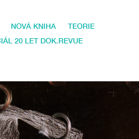
NOVÁ KNIHA
TEORIE
IÁL 20 LET DOK.REVUE