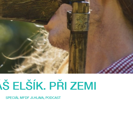
Š ELŠÍK. PŘI ZEMI
SPECIÁL MFDF JI.HLAVA
,
PODCAST