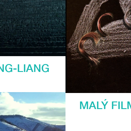
ING-LIANG
MALÝ FIL