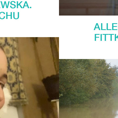
EWSKA.
ACHU
ALLE
FITT