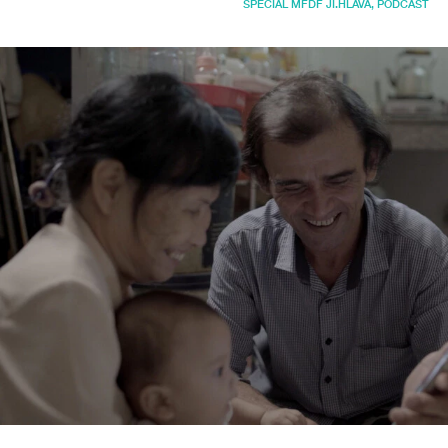
SPECIÁL MFDF JI.HLAVA
,
PODCAST