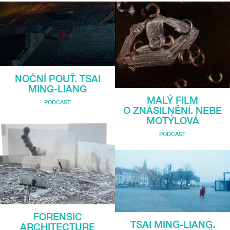
NOČNÍ POUŤ. TSAI
MING-LIANG
MALÝ FILM
PODCAST
O ZNÁSILNĚNÍ. NEBE
MOTÝLOVÁ
PODCAST
FORENSIC
TSAI MING-LIANG.
ARCHITECTURE