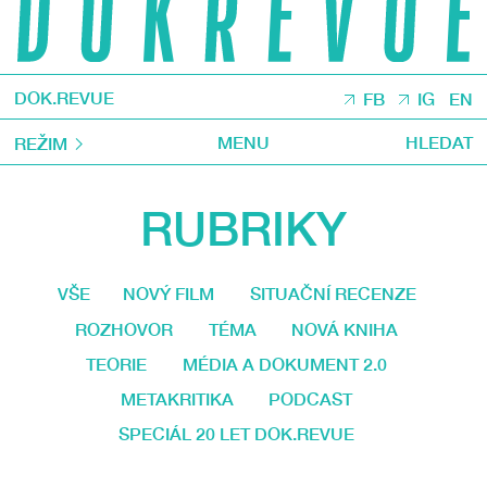
DOK.REVUE
FB
IG
EN
MENU
HLEDAT
REŽIM
RUBRIKY
VŠE
NOVÝ FILM
SITUAČNÍ RECENZE
ROZHOVOR
TÉMA
NOVÁ KNIHA
TEORIE
MÉDIA A DOKUMENT 2.0
METAKRITIKA
PODCAST
SPECIÁL 20 LET DOK.REVUE