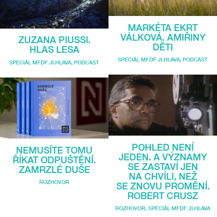
MARKÉTA EKRT
VÁLKOVÁ. AMIŘINY
ZUZANA PIUSSI.
DĚTI
HLAS LESA
SPECIÁL MFDF JI.HLAVA
,
PODCAST
SPECIÁL MFDF JI.HLAVA
,
PODCAST
POHLED NENÍ
NEMUSÍTE TOMU
JEDEN. A VÝZNAMY
ŘÍKAT ODPUŠTĚNÍ.
SE ZASTAVÍ JEN
ZAMRZLÉ DUŠE
NA CHVÍLI, NEŽ
ROZHOVOR
SE ZNOVU PROMĚNÍ.
ROBERT CRUSZ
ROZHOVOR
,
SPECIÁL MFDF JI.HLAVA