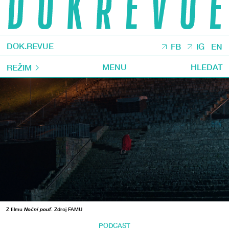
DOK.REVUE
FB
IG
EN
MENU
HLEDAT
REŽIM
Z filmu
Noční pouť
. Zdroj FAMU
PODCAST