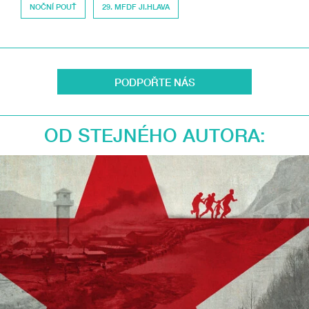
NOČNÍ POUŤ
29. MFDF JI.HLAVA
PODPOŘTE NÁS
OD STEJNÉHO AUTORA: