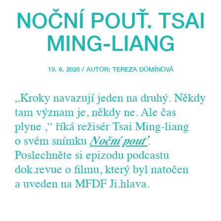
NOČNÍ POUŤ. TSAI
MING-LIANG
19. 6. 2026 / AUTOR:
TEREZA DOMÍNOVÁ
„Kroky navazují jeden na druhý. Někdy
tam význam je, někdy ne. Ale čas
plyne ,“ říká režisér Tsai Ming-liang
o svém snímku
Noční pouť
.
Poslechněte si epizodu podcastu
dok.revue o filmu, který byl natočen
a uveden na MFDF Ji.hlava.