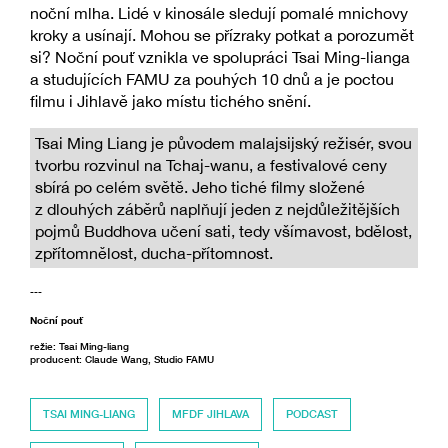
noční mlha. Lidé v kinosále sledují pomalé mnichovy
kroky a usínají. Mohou se přízraky potkat a porozumět
si? Noční pouť vznikla ve spolupráci Tsai Ming-lianga
a studujících FAMU za pouhých 10 dnů a je poctou
filmu i Jihlavě jako místu tichého snění.
Tsai Ming Liang je původem malajsijský režisér, svou
tvorbu rozvinul na Tchaj-wanu, a festivalové ceny
sbírá po celém světě. Jeho tiché filmy složené
z dlouhých záběrů naplňují jeden z nejdůležitějších
pojmů Buddhova učení sati, tedy všímavost, bdělost,
zpřítomnělost, ducha-přítomnost.
---
Noční pouť
režie: Tsai Ming-liang
producent: Claude Wang, Studio FAMU
TSAI MING-LIANG
MFDF JIHLAVA
PODCAST