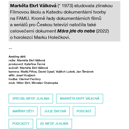
Markéta Ekrt Válková
(* 1973) studovala zlínskou
Filmovou školu a Katedru dokumentární tvorby
na FAMU. Kromě řady dokumentárních filmů
a seriálů pro Českou televizi natočila také
Mára jde do nebe
celovečerní dokument
(2022)
o horolezci Marku Holečkovi.
---
Amiřiny děti
režie: Markéta Ekrt Válková
producent: Kateřina Černá
scénář: Markéta Ekrt Válková
kamera: Matěj Piňos, David Cysař, Vojtěch Lukeš, Jan Šimánek
střih: Josef Krajbich
hudba: Clarinet Factory
zvuk: Viktor Ekrt, Miroslav Chaloupka
SPECIÁL MFDF JI.HLAVA
MARKÉTA EKRT VÁLKOVÁ
AMIŘINY DĚTI
JULIE ŠAFOVÁ
PODCAST
PODCASTY
29. MFDF JI.HLAVA