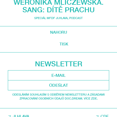
WERONIKA MLICZEWSKA.
SANG: DÍTĚ PRACHU
SPECIÁL MFDF JI.HLAVA
,
PODCAST
NAHORU
TISK
NEWSLETTER
ODESLAT
ODESLÁNÍM SOUHLASÍM S ODBĚREM NEWSLETTERU A ZÁSADAMI
ZPRACOVÁNÍ OSOBNÍCH ÚDAJŮ DOC.DREAM. VÍCE ZDE.
JI.HLAVA
CDF