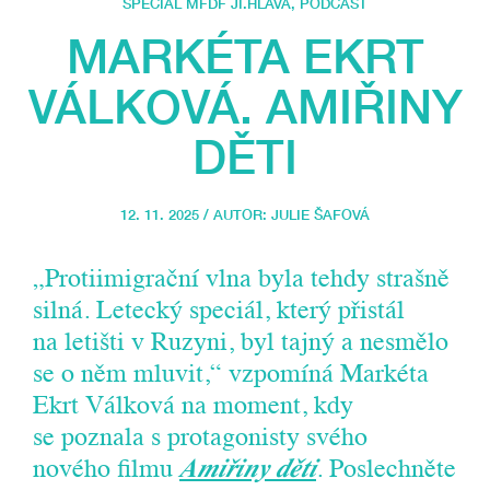
SPECIÁL MFDF JI.HLAVA
,
PODCAST
MARKÉTA EKRT
VÁLKOVÁ. AMIŘINY
DĚTI
12. 11. 2025 / AUTOR:
JULIE ŠAFOVÁ
„Protiimigrační vlna byla tehdy strašně
silná. Letecký speciál, který přistál
na letišti v Ruzyni, byl tajný a nesmělo
se o něm mluvit,“ vzpomíná Markéta
Ekrt Válková na moment, kdy
se poznala s protagonisty svého
nového filmu
Amiřiny děti
. Poslechněte