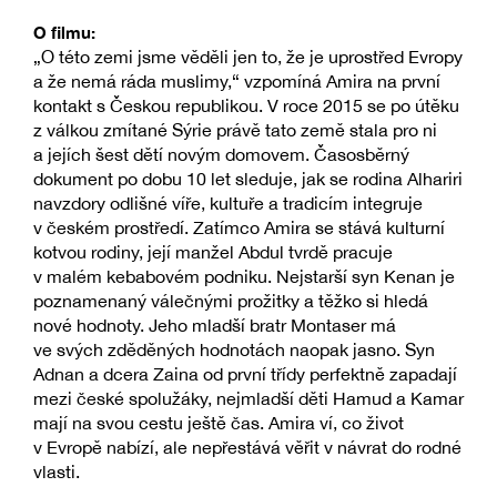
O filmu:
„O této zemi jsme věděli jen to, že je uprostřed Evropy
a že nemá ráda muslimy,“ vzpomíná Amira na první
kontakt s Českou republikou. V roce 2015 se po útěku
z válkou zmítané Sýrie právě tato země stala pro ni
a jejích šest dětí novým domovem. Časosběrný
dokument po dobu 10 let sleduje, jak se rodina Alhariri
navzdory odlišné víře, kultuře a tradicím integruje
v českém prostředí. Zatímco Amira se stává kulturní
kotvou rodiny, její manžel Abdul tvrdě pracuje
v malém kebabovém podniku. Nejstarší syn Kenan je
poznamenaný válečnými prožitky a těžko si hledá
nové hodnoty. Jeho mladší bratr Montaser má
ve svých zděděných hodnotách naopak jasno. Syn
Adnan a dcera Zaina od první třídy perfektně zapadají
mezi české spolužáky, nejmladší děti Hamud a Kamar
mají na svou cestu ještě čas. Amira ví, co život
v Evropě nabízí, ale nepřestává věřit v návrat do rodné
vlasti.