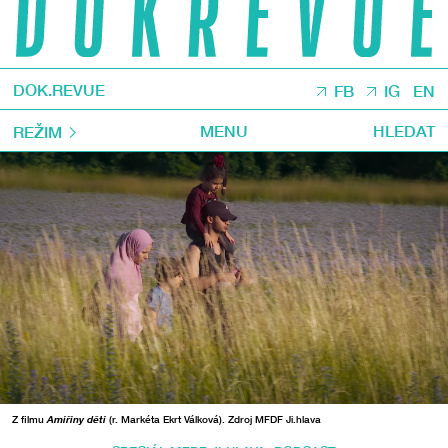
DOK.REVUE
FB
IG
EN
MENU
HLEDAT
REŽIM
Z filmu
Amiřiny děti
(r. Markéta Ekrt Válková). Zdroj MFDF Ji.hlava