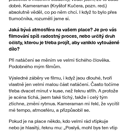
dobré. Kameraman (Kryštof Kučera, pozn. red.)
absolutně věděl, co po něm chci. I když to bylo přes
tlumočníka, rozuměli jsme si.
Jaká bývá atmosféra na vašem place? Je pro vás
filmování spíš radostný proces, nebo určitý druh
očisty, kterou je třeba projít, aby vzniklo vytoužené
dílo?
Při natáčení se měním ve velmi tichého člověka.
Podobného mým filmům.
Výsledné záběry ve filmu, i když jsou dlouhé, tvoří
vlastně jen velmi malou část natáčení. Často točíme
třeba dvacet minut v kuse, než řeknu střih. A protože
je scéna tichá, jsem také tichý, takže i celý tým
ztichne, změní rytmus. Kameraman mi řekl, že vycítil
mé tempo, atmosféru, a přizpůsobil se.
Pokud je na place někdo, kdo velmi rád vtipkuje
nebo je hlasitý, řeknu mu: „Poslyš, mohl bys ten vtip