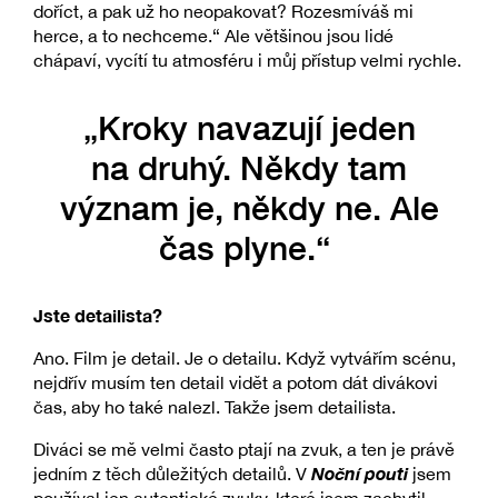
doříct, a pak už ho neopakovat? Rozesmíváš mi
herce, a to nechceme.“ Ale většinou jsou lidé
chápaví, vycítí tu atmosféru i můj přístup velmi rychle.
„Kroky navazují jeden
na druhý. Někdy tam
význam je, někdy ne. Ale
čas plyne.“
Jste detailista?
Ano. Film je detail. Je o detailu. Když vytvářím scénu,
nejdřív musím ten detail vidět a potom dát divákovi
čas, aby ho také nalezl. Takže jsem detailista.
Diváci se mě velmi často ptají na zvuk, a ten je právě
Noční pouti
jedním z těch důležitých detailů. V
jsem
používal jen autentické zvuky, které jsem zachytil