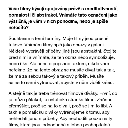
Vaše filmy bývají spojovány právě s meditativností,
pomalostí či abstrakcí. Vnímáte tato označení jako
výstižná, je vám v nich pohodlně, nebo je spíše
neřešíte?
Souhlasím s těmi termíny. Moje filmy jsou přesně
takové. Vnímám filmy spíš jako obrazy v galerii.
Některé vyprávějí příběhy, jiné jsou abstraktní. Stojíte
před nimi a vnímáte, že ten obraz něco symbolizuje,
něco říká. Ale není to popsáno textem, nikdo vám
neřekne, že na tento obraz se musíte dívat tak a tak,
že má za sebou takový a takový příběh. Musíte
se na to sami vytrénovat, abyste v něm viděli krásu.
A stejně tak je třeba trénovat filmové diváky. První, co
je může přilákat, je estetická stránka filmu. Začnou
přemýšlet, proč se na to dívají, proč se jim to líbí. A
takhle pomaličku diváky vytrénujeme k tomu, aby
nehledali jenom příběhy. Aby nechodili pouze na ty
filmy, které jsou jednoduché a lehce pochopitelné.