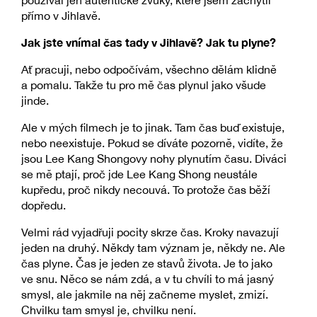
přímo v Jihlavě.
Jak jste vnímal čas tady v Jihlavě? Jak tu plyne?
Ať pracuji, nebo odpočívám, všechno dělám klidně
a pomalu. Takže tu pro mě čas plynul jako všude
jinde.
Ale v mých filmech je to jinak. Tam čas buď existuje,
nebo neexistuje. Pokud se díváte pozorně, vidíte, že
jsou Lee Kang Shongovy nohy plynutím času. Diváci
se mě ptají, proč jde Lee Kang Shong neustále
kupředu, proč nikdy necouvá. To protože čas běží
dopředu.
Velmi rád vyjadřuji pocity skrze čas. Kroky navazují
jeden na druhý. Někdy tam význam je, někdy ne. Ale
čas plyne. Čas je jeden ze stavů života. Je to jako
ve snu. Něco se nám zdá, a v tu chvíli to má jasný
smysl, ale jakmile na něj začneme myslet, zmizí.
Chvilku tam smysl je, chvilku není.