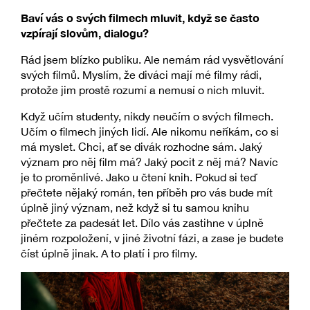
Baví vás o svých filmech mluvit, když se často
vzpírají slovům, dialogu?
Rád jsem blízko publiku. Ale nemám rád vysvětlování
svých filmů. Myslím, že diváci mají mé filmy rádi,
protože jim prostě rozumí a nemusí o nich mluvit.
Když učím studenty, nikdy neučím o svých filmech.
Učím o filmech jiných lidí. Ale nikomu neříkám, co si
má myslet. Chci, ať se divák rozhodne sám. Jaký
význam pro něj film má? Jaký pocit z něj má? Navíc
je to proměnlivé. Jako u čtení knih. Pokud si teď
přečtete nějaký román, ten příběh pro vás bude mít
úplně jiný význam, než když si tu samou knihu
přečtete za padesát let. Dílo vás zastihne v úplně
jiném rozpoložení, v jiné životní fázi, a zase je budete
číst úplně jinak. A to platí i pro filmy.