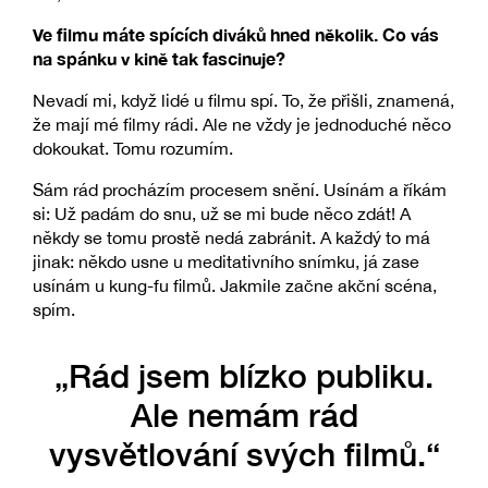
Ve filmu máte spících diváků hned několik. Co vás
na spánku v kině tak fascinuje?
Nevadí mi, když lidé u filmu spí. To, že přišli, znamená,
že mají mé filmy rádi. Ale ne vždy je jednoduché něco
dokoukat. Tomu rozumím.
Sám rád procházím procesem snění. Usínám a říkám
si: Už padám do snu, už se mi bude něco zdát! A
někdy se tomu prostě nedá zabránit. A každý to má
jinak: někdo usne u meditativního snímku, já zase
usínám u kung-fu filmů. Jakmile začne akční scéna,
spím.
„Rád jsem blízko publiku.
Ale nemám rád
vysvětlování svých filmů.“