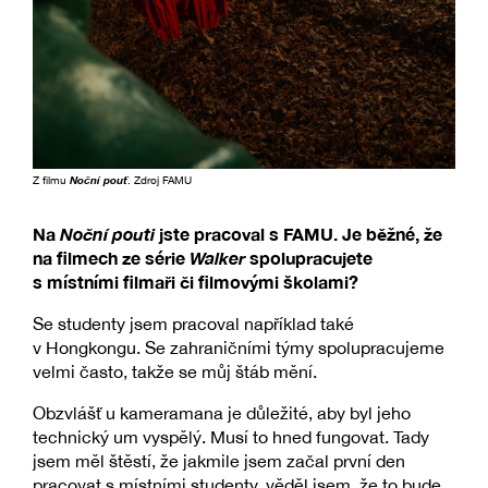
Z filmu
Noční pouť
. Zdroj FAMU
Na
Noční pouti
jste pracoval s FAMU. Je běžné, že
na filmech ze série
Walker
spolupracujete
s místními filmaři či filmovými školami?
Se studenty jsem pracoval například také
v Hongkongu. Se zahraničními týmy spolupracujeme
velmi často, takže se můj štáb mění.
Obzvlášť u kameramana je důležité, aby byl jeho
technický um vyspělý. Musí to hned fungovat. Tady
jsem měl štěstí, že jakmile jsem začal první den
pracovat s místními studenty, věděl jsem, že to bude