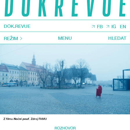
DOK.REVUE
FB
IG
EN
MENU
HLEDAT
REŽIM
Z filmu
Noční pouť
. Zdroj FAMU
ROZHOVOR