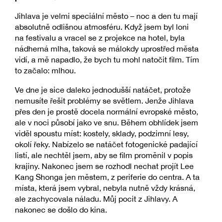
Jihlava je velmi speciální město – noc a den tu mají
absolutně odlišnou atmosféru. Když jsem byl loni
na festivalu a vracel se z projekce na hotel, byla
nádherná mlha, taková se málokdy uprostřed města
vidí, a mě napadlo, že bych tu mohl natočit film. Tím
to začalo: mlhou.
Ve dne je sice daleko jednodušší natáčet, protože
nemusíte řešit problémy se světlem. Jenže Jihlava
přes den je prostě docela normální evropské město,
ale v noci působí jako ve snu. Během obhlídek jsem
viděl spoustu míst: kostely, sklady, podzimní lesy,
okolí řeky. Nabízelo se natáčet fotogenické padající
listí, ale nechtěl jsem, aby se film proměnil v popis
krajiny. Nakonec jsem se rozhodl nechat projít Lee
Kang Shonga jen městem, z periferie do centra. A ta
místa, která jsem vybral, nebyla nutně vždy krásná,
ale zachycovala náladu. Můj pocit z Jihlavy. A
nakonec se došlo do kina.