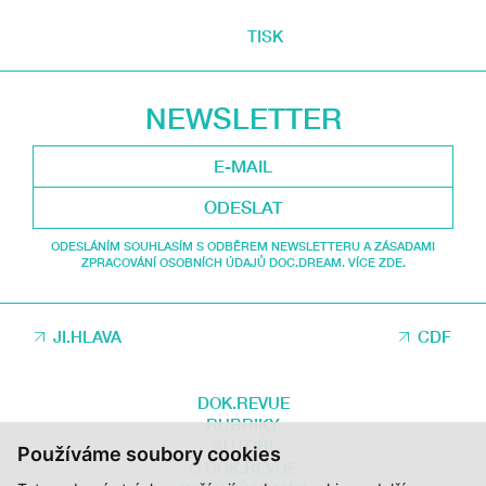
TISK
NEWSLETTER
ODESLAT
ODESLÁNÍM SOUHLASÍM S ODBĚREM NEWSLETTERU A ZÁSADAMI
ZPRACOVÁNÍ OSOBNÍCH ÚDAJŮ DOC.DREAM. VÍCE ZDE.
JI.HLAVA
CDF
DOK.REVUE
RUBRIKY
AUTOŘI
Používáme soubory cookies
O DOK.REVUE