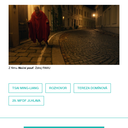
Z filmu
Noční pouť
. Zdroj FAMU
TSAI MING-LIANG
ROZHOVOR
TEREZA DOMÍNOVÁ
29. MFDF JI.HLAVA