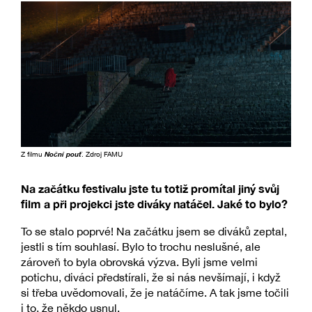
Z filmu
Noční pouť
. Zdroj FAMU
Na začátku festivalu jste tu totiž promítal jiný svůj
film a při projekci jste diváky natáčel. Jaké to bylo?
To se stalo poprvé! Na začátku jsem se diváků zeptal,
jestli s tím souhlasí. Bylo to trochu neslušné, ale
zároveň to byla obrovská výzva. Byli jsme velmi
potichu, diváci předstírali, že si nás nevšímají, i když
si třeba uvědomovali, že je natáčíme. A tak jsme točili
i to, že někdo usnul.