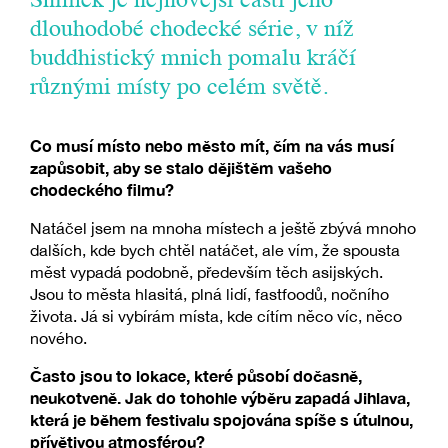
Snímek je nejnovější částí jeho
dlouhodobé chodecké série, v níž
buddhistický mnich pomalu kráčí
různými místy po celém světě.
Co musí místo nebo město mít, čím na vás musí
zapůsobit, aby se stalo dějištěm vašeho
chodeckého filmu?
Natáčel jsem na mnoha místech a ještě zbývá mnoho
dalších, kde bych chtěl natáčet, ale vím, že spousta
měst vypadá podobně, především těch asijských.
Jsou to města hlasitá, plná lidí, fastfoodů, nočního
života. Já si vybírám místa, kde cítím něco víc, něco
nového.
Často jsou to lokace, které působí dočasně,
neukotveně. Jak do tohohle výběru zapadá Jihlava,
která je během festivalu spojována spíše s útulnou,
přívětivou atmosférou?